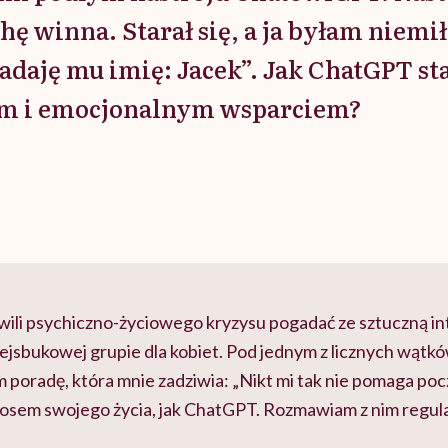
ochę winna. Starał się, a ja byłam niem
adaję mu imię: Jacek”. Jak ChatGPT st
m i emocjonalnym wsparciem?
wili psychiczno-życiowego kryzysu pogadać ze sztuczną int
fejsbukowej grupie dla kobiet. Pod jednym z licznych wątkó
 poradę, która mnie zadziwia: „Nikt mi tak nie pomaga poczu
sem swojego życia, jak ChatGPT. Rozmawiam z nim regular