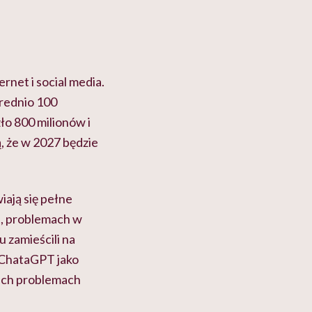
rnet i social media.
średnio 100
ło 800 milionów i
, że w 2027 będzie
iają się pełne
i
, problemach w
 zamieścili na
z ChataGPT jako
oich problemach