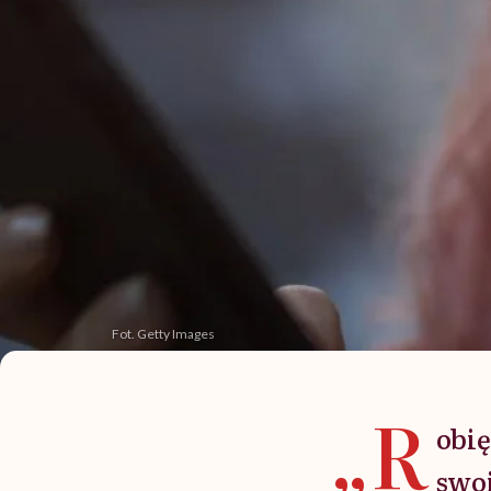
Fot. Getty Images
„R
obię
swo