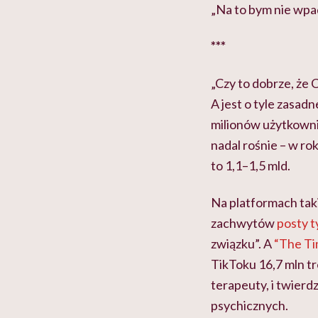
„Na to bym nie wpad
***
„Czy to dobrze, że 
A jest o tyle zasadn
milionów użytkowni
nadal rośnie – w r
to 1,1–1,5 mld.
Na platformach taki
zachwytów
posty 
związku”. A
“The Ti
TikToku 16,7 mln tr
terapeuty, i twierd
psychicznych.