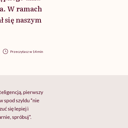
iła. W ramach
ał się naszym
Przeczytasz w 14 min
eligencją, pierwszy
w spod szyldu “nie
ć się lepiej i
nie, spróbuj”.