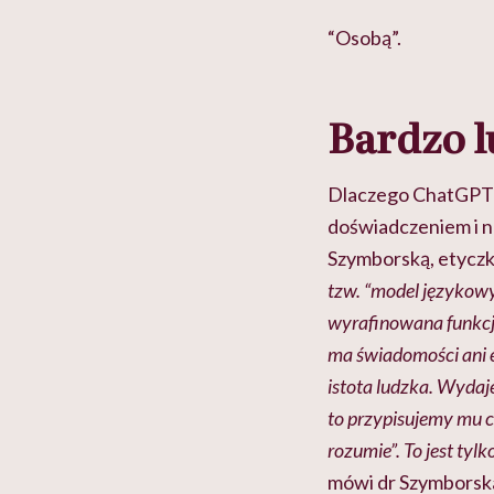
“Osobą”.
Bardzo 
Dlaczego ChatGPT wy
doświadczeniem i n
Szymborską, etyczk
tzw. “model językowy
wyrafinowana funkcja
ma świadomości ani e
istota ludzka. Wydaje
to przypisujemy mu c
rozumie”. To jest tyl
mówi dr Szymborsk