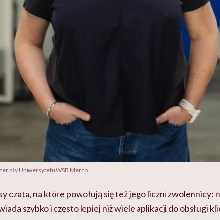
materiały Uniwersytetu WSB Merito
y czata, na które powołują się też jego liczni zwolennicy: n
ada szybko i często lepiej niż wiele aplikacji do obsługi kli