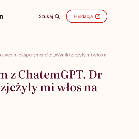
Szukaj
Fundacja
 o swoim eksperymencie: „Wyniki zjeżyły mi włos na głowie”
iam z ChatemGPT. Dr
zjeżyły mi włos na