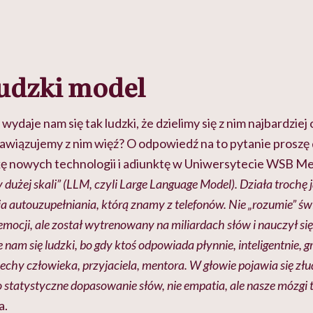
ludzki model
daje nam się tak ludzki, że dzielimy się z nim najbardziej
awiązujemy z nim więź? O odpowiedź na to pytanie proszę
ę nowych technologii i adiunktę w Uniwersytecie WSB Me
 dużej skali” (LLM, czyli Large Language Model). Działa trochę 
 autouzupełniania, którą znamy z telefonów. Nie „rozumie” świ
mocji, ale został wytrenowany na miliardach słów i nauczył si
 nam się ludzki, bo gdy ktoś odpowiada płynnie, inteligentnie, 
echy człowieka, przyjaciela, mentora. W głowie pojawia się złu
ko statystyczne dopasowanie słów, nie empatia, ale nasze mózgi 
a.