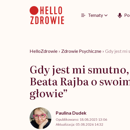
Go
to
content
Tematy
Po
HelloZdrowie
›
Zdrowie Psychiczne
›
Gdy jest mi 
Gdy jest mi smutno,
Beata Rajba o swoim
głowie”
Paulina Dudek
Opublikowano:
18.08.2025 13:06
Aktualizacja:
05.08.2026 14:32