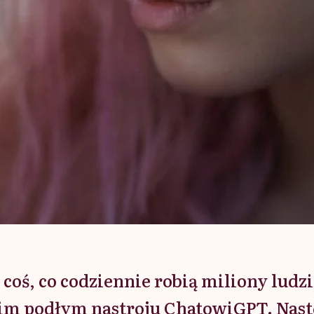
 coś, co codziennie robią miliony ludzi
im podłym nastroju ChatowiGPT. Nast