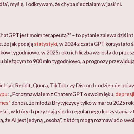
ła”, myślę. I odkrywam, że chyba siedziałam w jaskini.
ChatGPT jest moim terapeutą?” – to pytanie zalewa dziś inte
e, że jak podają
statystyki
, w 2024 z czata GPT korzystało 
ków tygodniowo, w 2025 roku ich liczba wzrosła do przesz
oku bieżącym to 900 mln tygodniowo, a prognozy przewidują
ch jak Reddit, Quora, TikTok czy Discord codziennie pojaw
typu
: „Porozmawiałem z ChatemGPT o swoim lęku,
depresj
mes”
donosi, że młodzi Brytyjczycy tylko w marcu 2025 roku
eści, w których przyznają się do regularnego korzystania 
zą, że AI jest jedyną „osobą”, z którą mogą rozmawiać o sw