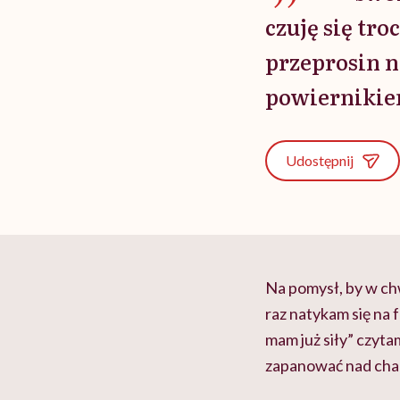
czuję się tr
przeprosin n
powiernikie
Udostępnij
Na pomysł, by w ch
raz natykam się na 
mam już siły” czytam
zapanować nad chao