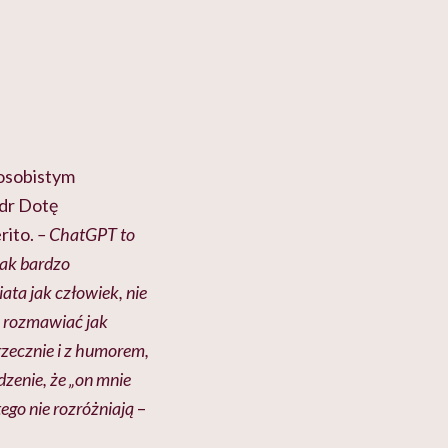
 osobistym
 dr Dotę
rito.
– ChatGPT to
jak bardzo
ata jak człowiek, nie
ę rozmawiać jak
grzecznie i z humorem,
dzenie, że „on mnie
tego nie rozróżniają
–