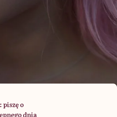
: piszę o
ępnego dnia