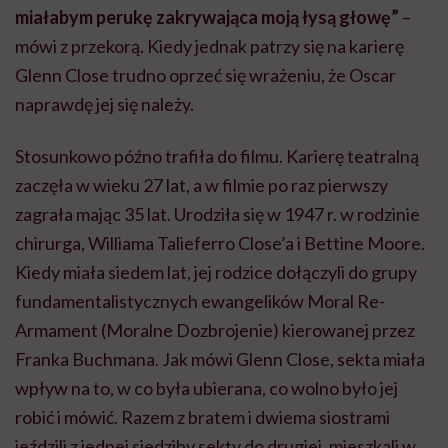
miałabym perukę zakrywająca moją łysą głowę”
–
mówi z przekorą. Kiedy jednak patrzy się na karierę
Glenn Close trudno oprzeć się wrażeniu, że Oscar
naprawdę jej się należy.
Stosunkowo późno trafiła do filmu. Karierę teatralną
zaczęła w wieku 27 lat, a w filmie po raz pierwszy
zagrała mając 35 lat. Urodziła się w 1947 r. w rodzinie
chirurga, Williama Talieferro Close’a i Bettine Moore.
Kiedy miała siedem lat, jej rodzice dołączyli do grupy
fundamentalistycznych ewangelików Moral Re-
Armament (Moralne Dozbrojenie) kierowanej przez
Franka Buchmana. Jak mówi Glenn Close, sekta miała
wpływ na to, w co była ubierana, co wolno było jej
robić i mówić. Razem z bratem i dwiema siostrami
jeździli z jednej siedziby sekty do drugiej, mieszkali w