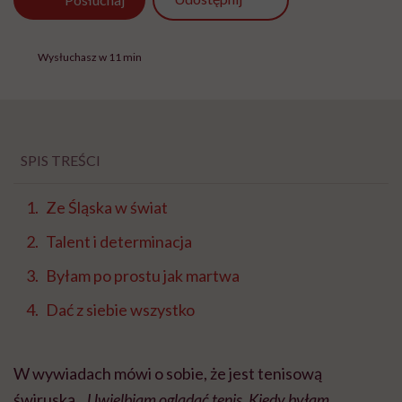
Wysłuchasz w 11 min
SPIS TREŚCI
Ze Śląska w świat
Talent i determinacja
Byłam po prostu jak martwa
Dać z siebie wszystko
W wywiadach mówi o sobie, że jest tenisową
świruską.
„Uwielbiam oglądać tenis. Kiedy byłam