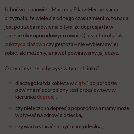
I choć w rozmowie z Marzeną Pilarz-Herzyk sama
przyznała, że wiele się od tego czasu zmieniło, to nadal
jest potrzeba mówienia o tym, że depresja (ta w
okresie okołoporodowym również) jest chorobą jak
cukrzyca ciążowa
czy gestoza – nie wybieramy jej
sobie, ale możemy, a nawet powinnyśmy, ją leczyć.
O czym jeszcze usłyszysz w tym odcinku?
dlaczego każda kobieta w
ciąży
i po porodzie
powinna mieć zrobiony test przesiewowy w
kierunku
depresji
,
czy nieleczona depresja poporodowa mamy może
wpływać na zdrowie dziecka,
czy warto starać się być mamą idealną,