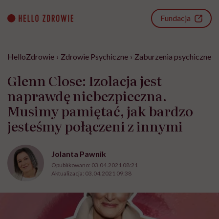
Go
to
Fundacja
content
HelloZdrowie
›
Zdrowie Psychiczne
›
Zaburzenia psychiczne
›
Glenn Close: Izolacja jest
naprawdę niebezpieczna.
Musimy pamiętać, jak bardzo
jesteśmy połączeni z innymi
Jolanta Pawnik
Opublikowano:
03.04.2021 08:21
Aktualizacja:
03.04.2021 09:38