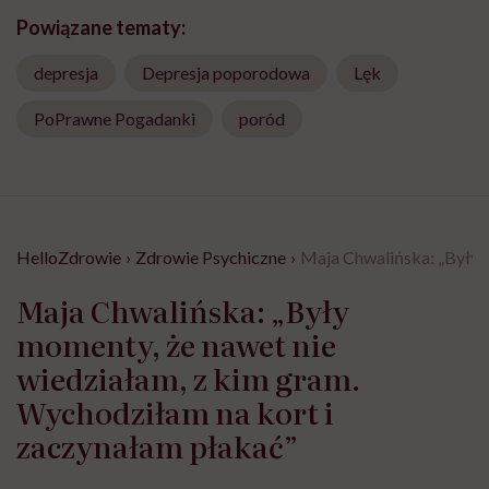
Powiązane tematy:
depresja
Depresja poporodowa
Lęk
PoPrawne Pogadanki
poród
HelloZdrowie
›
Zdrowie Psychiczne
›
Maja Chwalińska: „Były m
Maja Chwalińska: „Były
momenty, że nawet nie
wiedziałam, z kim gram.
Wychodziłam na kort i
zaczynałam płakać”