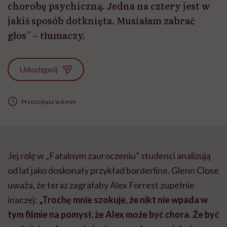
chorobę psychiczną. Jedna na cztery jest w
jakiś sposób dotknięta. Musiałam zabrać
głos” – tłumaczy.
Udostępnij
Przeczytasz w 6 min
Jej rolę w „Fatalnym zauroczeniu” studenci analizują
od lat jako doskonały przykład borderline. Glenn Close
uważa, że teraz zagrałaby Alex Forrest zupełnie
inaczej:
„Trochę mnie szokuje, że nikt nie wpada w
tym filmie na pomysł, że Alex może być chora. Że być