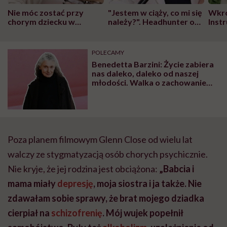
Nie móc zostać przy
"Jestem w ciąży, co mi się
Wkró
chorym dziecku w
należy?". Headhunter o
Inst
szpitalu to tortura.
zmianie pokoleniowej u
atak
"Przeszkadzać w tym
kobiet w ciąży na rynku
wars
może chyba tylko
pracy
eksp
POLECAMY
głupota i brak
Benedetta Barzini: Życie zabiera
wyobraźni"
nas daleko, daleko od naszej
młodości. Walka o zachowanie
wyglądu jest śmieszna
Poza planem filmowym Glenn Close od wielu lat
walczy ze stygmatyzacją osób chorych psychicznie.
Nie kryje, że jej rodzina jest obciążona:
„Babcia i
mama miały
depresję
, moja siostra i ja także. Nie
zdawałam sobie sprawy, że brat mojego dziadka
cierpiał na
schizofrenię
. Mój wujek popełnił