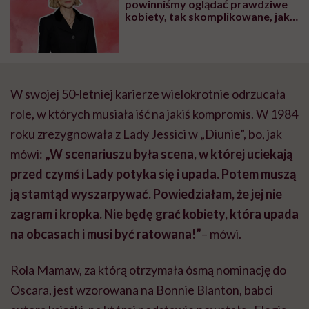
powinniśmy oglądać prawdziwe
kobiety, tak skomplikowane, jak
mogą być”
W swojej 50-letniej karierze wielokrotnie odrzucała
role, w których musiała iść na jakiś kompromis. W 1984
roku zrezygnowała z Lady Jessici w „Diunie”, bo, jak
mówi:
„W scenariuszu była scena, w której uciekają
przed czymś i Lady potyka się i upada. Potem muszą
ją stamtąd wyszarpywać. Powiedziałam, że jej nie
zagram i kropka. Nie będę grać kobiety, która upada
na obcasach i musi być ratowana!”
– mówi.
Rola Mamaw, za którą otrzymała ósmą nominację do
Oscara, jest wzorowana na Bonnie Blanton, babci