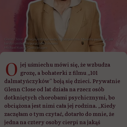
Glenn Close: Izolacja jest naprawdę niebezpieczna. Musimy pamiętać, jak
bardzo jesteśmy połączeni z innymi
Michael Kovac/Getty Images
O
jej uśmiechu mówi się, że wzbudza
grozę, a bohaterki z filmu „101
dalmatyńczyków” boją się dzieci. Prywatnie
Glenn Close od lat działa na rzecz osób
dotkniętych chorobami psychicznymi, bo
obciążona jest nimi cała jej rodzina. „Kiedy
zaczęłam o tym czytać, dotarło do mnie, że
jedna na cztery osoby cierpi na jakąś