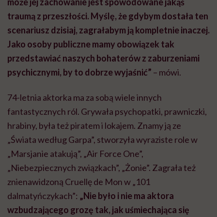
może jej zachowanie jest spowodowane jakąś
traumą z przeszłości. Myślę, że gdybym dostała ten
scenariusz dzisiaj, zagrałabym ją kompletnie inaczej.
Jako osoby publiczne mamy obowiązek tak
przedstawiać naszych bohaterów z zaburzeniami
psychicznymi, by to dobrze wyjaśnić”
– mówi.
74-letnia aktorka ma za sobą wiele innych
fantastycznych ról. Grywała psychopatki, prawniczki,
hrabiny, była też piratem i lokajem. Znamy ją ze
„Świata według Garpa”, stworzyła wyraziste role w
„Marsjanie atakują”, „Air Force One”,
„Niebezpiecznych związkach”, „Żonie”. Zagrała też
znienawidzoną Cruellę de Mon w „101
dalmatyńczykach”:
„Nie było i nie ma aktora
wzbudzającego grozę tak, jak uśmiechająca się