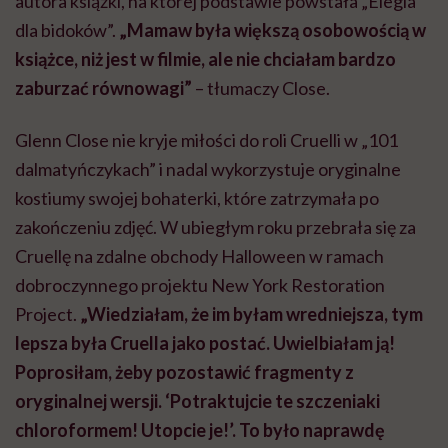
autora książki, na której podstawie powstała „Elegia
dla bidoków”.
„Mamaw była większą osobowością w
książce, niż jest w filmie, ale nie chciałam bardzo
zaburzać równowagi”
– tłumaczy Close.
Glenn Close nie kryje miłości do roli Cruelli w „101
dalmatyńczykach” i nadal wykorzystuje oryginalne
kostiumy swojej bohaterki, które zatrzymała po
zakończeniu zdjęć. W ubiegłym roku przebrała się za
Cruellę na zdalne obchody Halloween w ramach
dobroczynnego projektu New York Restoration
Project.
„Wiedziałam, że im byłam wredniejsza, tym
lepsza była Cruella jako postać. Uwielbiałam ją!
Poprosiłam, żeby pozostawić fragmenty z
oryginalnej wersji. ‘Potraktujcie te szczeniaki
chloroformem! Utopcie je!’. To było naprawdę