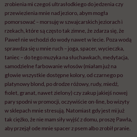
zrobienia mi czegoś ultrasłodkiego do jedzenia czy
przewiezienia mnie nad jezioro, abym mogła
pomorsować – morsuję w szwajcarskich jeziorach i
rzekach, które są często tak zimne, że zdarza się, że
Paweł nie wchodzi do wody nawet w lecie. Poza wodą
sprawdza się u mnie ruch – joga, spacer, wycieczka,
taniec – do tego muzyka na słuchawkach, medytacja,
samodzielne farbowanie włosów (miałam już na
głowie wszystkie dostępne kolory, od czarnego po
platynowy blond, po drodze różowy, rudy, miedź,
fiolet, granat, nawet zielony) czy zakup jakiejś nowej
pary spodni w promocji, oczywiście on-line, bo wizyty
w sklepach mnie stresują. Natomiast gdy jest mi już
tak ciężko, że nie mam siły wyjść z domu, proszę Pawła,
aby przejął ode mnie spacer z psem albo zrobił pranie.