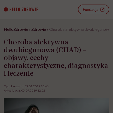
Go
to
Fundacja
content
HelloZdrowie
›
Zdrowie
›
Choroba afektywna dwubiegunowa (CH
Choroba afektywna
dwubiegunowa (CHAD) –
objawy, cechy
charakterystyczne, diagnostyka
i leczenie
Opublikowano:
09.01.2019 18:46
Aktualizacja:
05.09.2019 12:02