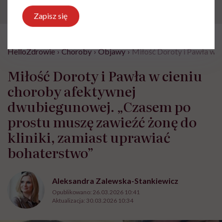
Zapisz się
HelloZdrowie
›
Choroby
›
Objawy
›
Miłość Doroty i Pawła w c
Miłość Doroty i Pawła w cieniu
choroby afektywnej
dwubiegunowej. „Czasem po
prostu muszę zawieźć żonę do
kliniki, zamiast uprawiać
bohaterstwo”
Aleksandra Zalewska-Stankiewicz
Opublikowano:
26.03.2026 10:41
Aktualizacja:
30.03.2026 10:34