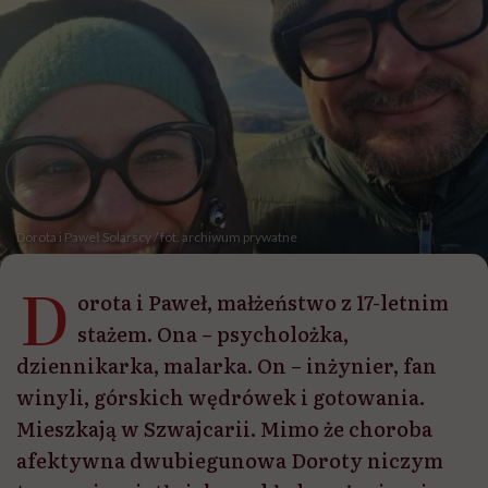
Dorota i Paweł Solarscy / fot. archiwum prywatne
D
orota i Paweł, małżeństwo z 17-letnim
stażem. Ona – psycholożka,
dziennikarka, malarka. On – inżynier, fan
winyli, górskich wędrówek i gotowania.
Mieszkają w Szwajcarii. Mimo że choroba
afektywna dwubiegunowa Doroty niczym