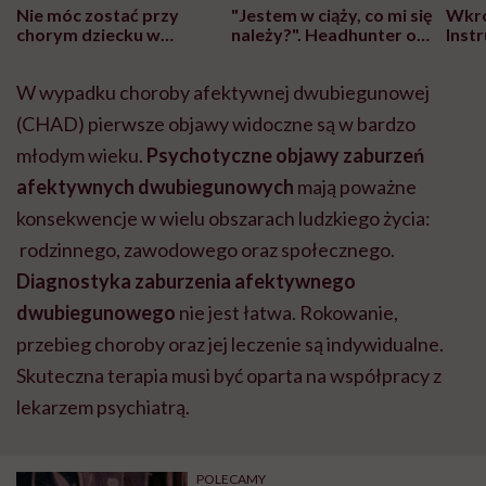
Nie móc zostać przy
"Jestem w ciąży, co mi się
Wkró
chorym dziecku w
należy?". Headhunter o
Inst
szpitalu to tortura.
zmianie pokoleniowej u
atak
"Przeszkadzać w tym
kobiet w ciąży na rynku
wars
W wypadku choroby afektywnej dwubiegunowej
może chyba tylko
pracy
eksp
głupota i brak
(CHAD) pierwsze objawy widoczne są w bardzo
wyobraźni"
młodym wieku.
Psychotyczne objawy zaburzeń
afektywnych dwubiegunowych
mają poważne
konsekwencje w wielu obszarach ludzkiego życia:
rodzinnego, zawodowego oraz społecznego.
Diagnostyka zaburzenia afektywnego
dwubiegunowego
nie jest łatwa. Rokowanie,
przebieg choroby oraz jej leczenie są indywidualne.
Skuteczna terapia musi być oparta na współpracy z
lekarzem psychiatrą.
POLECAMY