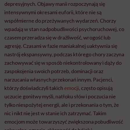
depresyjnych. Objawy manii rozpoczynają się
intensywnymi okresami euforii, które nie są
współmierne do przeżywanych wydarzeń. Chorzy
wpadają w stan nadpobudliwości psychoruchowej, co
czasem przeradza się w drażliwość, wrogość lub
agresję. Czasami w fazie maniakalnej uaktywnia się
nastrój ekspansywny, podczas którego chory zaczyna
zachowywać się w sposób niekontrolowany i dąży do
zaspokojenia swoich potrzeb, dominacji oraz
narzucania własnych przekonań innym. Pacjenci,
którzy doświadczyli takich
emocji
, często opisują
uczucie gonitwy myśli, natłoku słów i poczucia nie
tylko niespożytej energii, ale i przekonania o tym, że
nic i nikt nie jest w stanie ich zatrzymać. Takim
emocjom może towarzyszyć zwiększona pobudliwość
seksualna, agresja, skłonność do bójek i