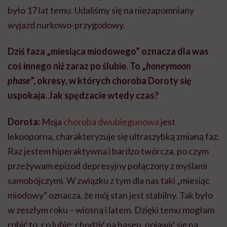
było 17 lat temu. Udaliśmy się na niezapomniany
wyjazd nurkowo-przygodowy.
Dziś faza „miesiąca miodowego” oznacza dla was
coś innego niż zaraz po ślubie. To „
honeymoon
phase
”, okresy, w których choroba Doroty się
uspokaja. Jak spędzacie wtedy czas?
Dorota:
Moja
choroba dwubiegunowa
jest
lekooporna, charakteryzuje się ultraszybką zmianą faz.
Raz jestem hiperaktywna i bardzo twórcza, po czym
przeżywam epizod depresyjny połączony z myślami
samobójczymi. W związku z tym dla nas taki „miesiąc
miodowy” oznacza, że mój stan jest stabilny. Tak było
w zeszłym roku – wiosną i latem. Dzięki temu mogłam
robić to, co lubię: chodzić na basen, pojawić się na