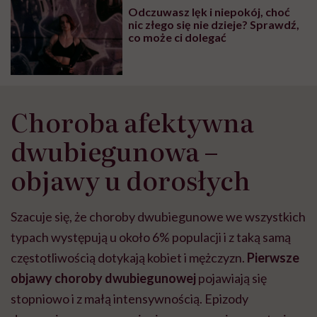
Odczuwasz lęk i niepokój, choć
nic złego się nie dzieje? Sprawdź,
co może ci dolegać
Choroba afektywna
dwubiegunowa –
objawy u dorosłych
Szacuje się, że choroby dwubiegunowe we wszystkich
typach występują u około 6% populacji i z taką samą
częstotliwością dotykają kobiet i mężczyzn.
Pierwsze
objawy choroby dwubiegunowej
pojawiają się
stopniowo i z małą intensywnością. Epizody