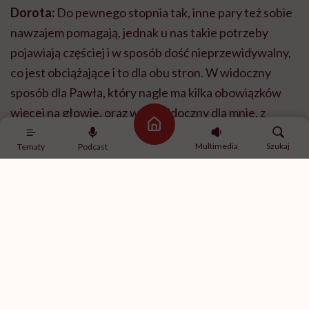
Dorota:
Do pewnego stopnia tak, inne pary też sobie
nawzajem pomagają, jednak u nas takie potrzeby
pojawiają częściej i w sposób dość nieprzewidywalny,
co jest obciążające i to dla obu stron. W widoczny
sposób dla Pawła, który nagle ma kilka obowiązków
więcej na głowie, oraz w niewidoczny dla mnie, z
Strona główna
powodu poczucia winy i wstydu.
Multimedia
Szukaj
Tematy
Podcast
Nie znam drugiej pary, która tak otwarcie mówiłaby
o chorobie psychicznej. Pierwsza książka Doroty
sprawiła, że mocno wyszliście do ludzi z tematem
zdrowia psychicznego
. Jakie reakcje was
spotykały?
Dorota:
Motywujące – czytelnicy kontaktowali się ze
mną, pisząc, że książka pomogła im albo ich rodzinie