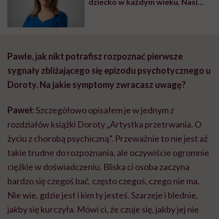
dziecko w każdym wieku. Nasi
najmłodsi podopieczni mają
cztery lata”
Pawle, jak nikt potrafisz rozpoznać pierwsze
sygnały zbliżającego się epizodu psychotycznego u
Doroty. Na jakie symptomy zwracasz uwagę?
Paweł:
Szczegółowo opisałem je w jednym z
rozdziałów książki Doroty „Artystka przetrwania. O
życiu z chorobą psychiczną”. Przeważnie to nie jest aż
takie trudne do rozpoznania, ale oczywiście ogromnie
ciężkie w doświadczeniu. Bliska ci osoba zaczyna
bardzo się czegoś bać, często czegoś, czego nie ma.
Nie wie, gdzie jest i kim ty jesteś. Szarzeje i blednie,
jakby się kurczyła. Mówi ci, że czuje się, jakby jej nie