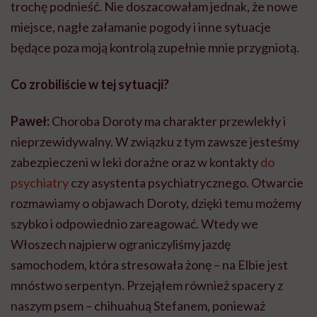
trochę podnieść. Nie doszacowałam jednak, że nowe
miejsce, nagłe załamanie pogody i inne sytuacje
będące poza moją kontrolą zupełnie mnie przygniotą.
Co zrobiliście w tej sytuacji?
Paweł:
Choroba Doroty ma charakter przewlekły i
nieprzewidywalny. W związku z tym zawsze jesteśmy
zabezpieczeni w leki doraźne oraz w kontakty
do
psychiatry
czy asystenta psychiatrycznego. Otwarcie
rozmawiamy o objawach Doroty, dzięki temu możemy
szybko i odpowiednio zareagować. Wtedy we
Włoszech najpierw ograniczyliśmy jazdę
samochodem, która stresowała żonę – na Elbie jest
mnóstwo serpentyn. Przejąłem również spacery z
naszym psem – chihuahuą Stefanem, ponieważ