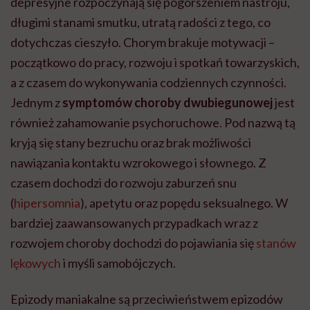
depresyjne rozpoczynają się pogorszeniem nastroju,
długimi stanami smutku, utratą radości z tego, co
dotychczas cieszyło. Chorym brakuje motywacji –
początkowo do pracy, rozwoju i spotkań towarzyskich,
a z czasem do wykonywania codziennych czynności.
Jednym z
symptomów choroby dwubiegunowej
jest
również zahamowanie psychoruchowe. Pod nazwą tą
kryją się stany bezruchu oraz brak możliwości
nawiązania kontaktu wzrokowego i słownego. Z
czasem dochodzi do rozwoju zaburzeń snu
(
hipersomnia
), apetytu oraz popędu seksualnego. W
bardziej zaawansowanych przypadkach wraz z
rozwojem choroby dochodzi do pojawiania się
stanów
lękowych
i myśli samobójczych.
Epizody maniakalne
są przeciwieństwem epizodów