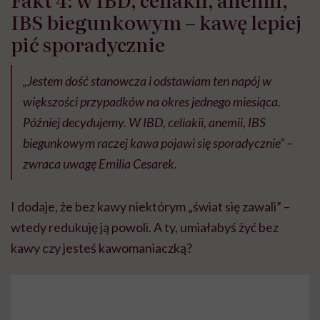
IBS biegunkowym – kawę lepiej
pić sporadycznie
„Jestem dość stanowcza i odstawiam ten napój w
większości przypadków na okres jednego miesiąca.
Później decydujemy. W IBD, celiakii, anemii, IBS
biegunkowym raczej kawa pojawi się sporadycznie” –
zwraca uwagę Emilia Cesarek.
I dodaje, że bez kawy niektórym „świat się zawali” –
wtedy redukuję ją powoli. A ty, umiałabyś żyć bez
kawy czy jesteś kawomaniaczką?