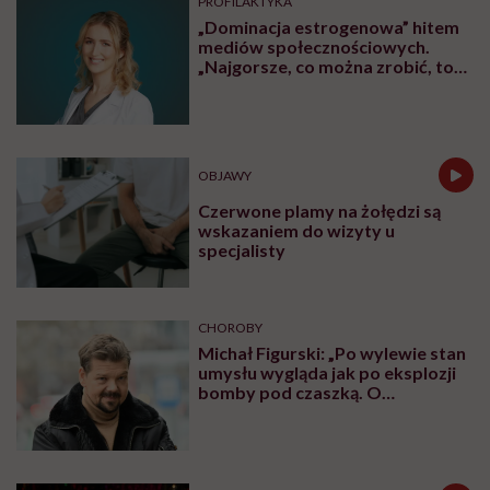
PROFILAKTYKA
„Dominacja estrogenowa” hitem
mediów społecznościowych.
„Najgorsze, co można zrobić, to
leczyć modne hasło”
OBJAWY
Czerwone plamy na żołędzi są
wskazaniem do wizyty u
specjalisty
CHOROBY
Michał Figurski: „Po wylewie stan
umysłu wygląda jak po eksplozji
bomby pod czaszką. O
jakiejkolwiek pracy myśli się na
samym końcu”