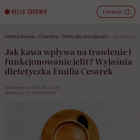
Go
to
Fundacja
content
HelloZdrowie
›
Choroby
›
Diety dla chorujących
›
Jak kawa wpł
Jak kawa wpływa na trawienie i
funkcjonowanie jelit? Wyjaśnia
dietetyczka Emilia Cesarek
Opublikowano:
03.11.2021 15:06
Aktualizacja:
25.10.2023 13:34