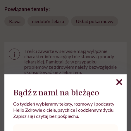
Powiązane tematy:
Kawa
niedobór żelaza
Układ pokarmowy
Treści zawarte w serwisie mają wyłącznie
i
charakter informacyjny i nie stanowią porady
lekarskiej. Pamiętaj, że w przypadku
problemów ze zdrowiem należy bezwzględnie
skonsultować się z lekarzem.
Bądź z nami na bieżąco
Co tydzień wybieramy teksty, rozmowy i podcasty
Hello Zdrowie o ciele, psychice i codziennym życiu.
Zapisz się i czytaj bez pośpiechu.
„Kawa to owoc bardzo podobny
Adres