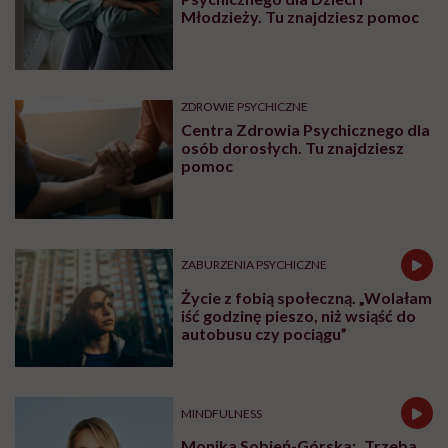
Młodzieży. Tu znajdziesz pomoc
ZDROWIE PSYCHICZNE
Centra Zdrowia Psychicznego dla
osób dorosłych. Tu znajdziesz
pomoc
ZABURZENIA PSYCHICZNE
Życie z fobią społeczną. „Wolałam
iść godzinę pieszo, niż wsiąść do
autobusu czy pociągu”
MINDFULNESS
Monika Sobień-Górska: „Trzeba