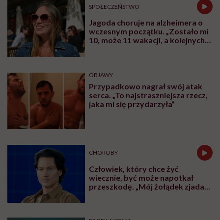
SPOŁECZEŃSTWO
Jagoda choruje na alzheimera o
wczesnym początku. „Zostało mi
10, może 11 wakacji, a kolejnych
nie będę już świadoma”
OBJAWY
Przypadkowo nagrał swój atak
serca. „To najstraszniejsza rzecz,
jaka mi się przydarzyła”
CHOROBY
Człowiek, który chce żyć
wiecznie, być może napotkał
przeszkodę. „Mój żołądek zjada
sam siebie”