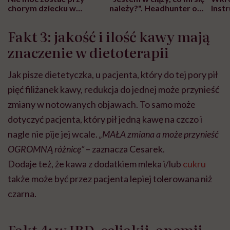
chorym dziecku w
należy?". Headhunter o
Inst
szpitalu to tortura.
zmianie pokoleniowej u
atak
"Przeszkadzać w tym
kobiet w ciąży na rynku
wars
Fakt 3: jakość i ilość kawy mają
może chyba tylko
pracy
eksp
głupota i brak
znaczenie w dietoterapii
wyobraźni"
Jak pisze dietetyczka, u pacjenta, który do tej pory pił
pięć filiżanek kawy, redukcja do jednej może przynieść
zmiany w notowanych objawach. To samo może
dotyczyć pacjenta, który pił jedną kawę na czczo i
nagle nie pije jej wcale.
„MAŁA zmiana a może przynieść
OGROMNĄ różnicę”
– zaznacza Cesarek.
Dodaje też, że kawa z dodatkiem mleka i/lub
cukru
także może być przez pacjenta lepiej tolerowana niż
czarna.
Fakt 4: w IBD, celiakii, anemii,