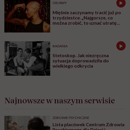
OBJAWY
Mięśnie zaczynamy tracić już po
trzydziestce. „Najgorsze, co
można zrobić, to uznać utratę
sprawności za nieunikniony
element starzenia”
BADANIA
Stetoskop. Jak niezręczna
sytuacja doprowadziła do
wielkiego odkrycia
Najnowsze w naszym serwisie
ZDROWIE PSYCHICZNE
Lista placówek Centrum Zdrowia
Psychicznego dla Dzieci i