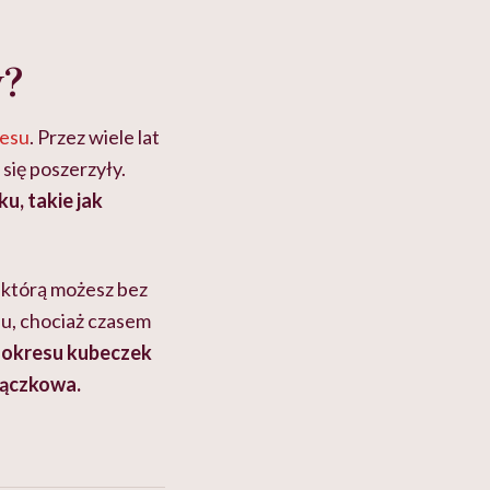
y?
resu
. Przez wiele lat
 się poszerzyły.
u, takie jak
 którą możesz bez
nu, chociaż czasem
 okresu kubeczek
iączkowa.