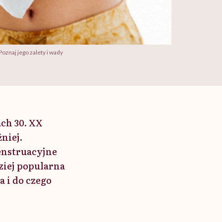
oznaj jego zalety i wady
ach 30. XX
niej.
enstruacyjne
ziej popularna
 i do czego