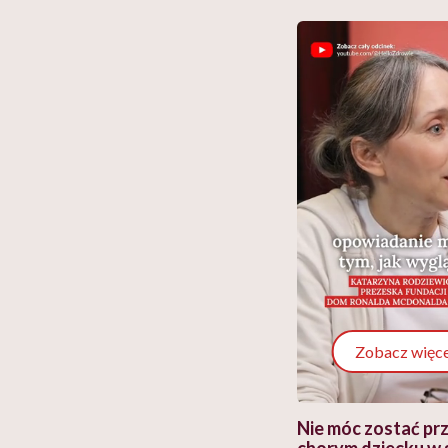
Zobacz więce
 i miał
Najlepsza dieta wydaje się
Nie móc zostać pr