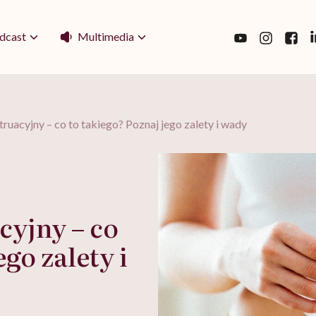
Multimedia
dcast
uacyjny – co to takiego? Poznaj jego zalety i wady
yjny – co
go zalety i