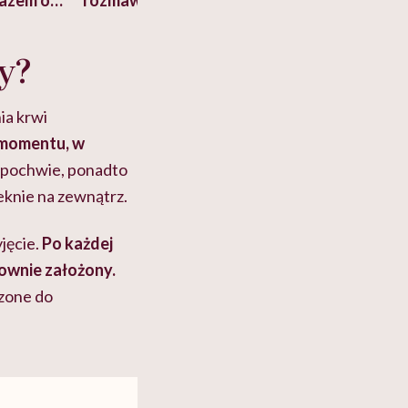
razem o
rozmawiać o pieniądzach".
lat? Dorota Sz
a nami
Ekspertka wyjaśnia,
"Człowiek myśla
cko-
dlaczego to błędne
swój organizm"
y?
myślenie
ia krwi
o momentu, w
 pochwie, ponadto
eknie na zewnątrz.
jęcie.
Po każdej
nownie założony.
czone do