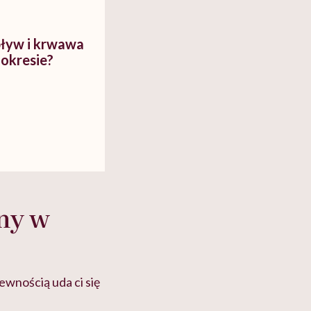
ływ i krwawa
okresie?
ny w
ewnością uda ci się