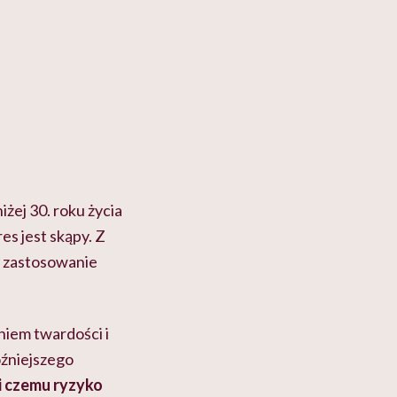
żej 30. roku życia
es jest skąpy. Z
aż zastosowanie
niem twardości i
óźniejszego
i czemu ryzyko