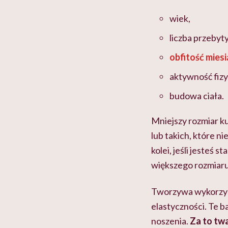
wiek,
liczba przebyt
obfitość miesi
aktywność fizy
budowa ciała.
Mniejszy rozmiar ku
lub takich, które ni
kolei, jeśli jesteś 
większego rozmiar
Tworzywa wykorzyst
elastyczności. Te b
noszenia.
Za to twa