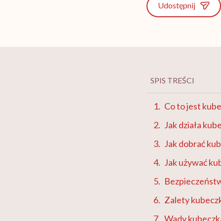
Udostępnij
SPIS TREŚCI
Co to jest kub
Jak działa ku
Jak dobrać ku
Jak używać ku
Bezpieczeństw
Zalety kubecz
Wady kubeczk