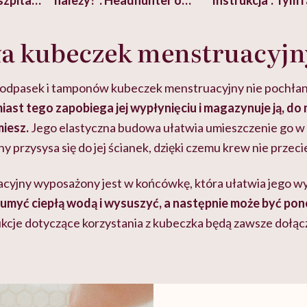
szpitalu
należy?". Headhunter o
Instrukcja". Tym 
szkadzać
zmianie pokoleniowej u
atakach paniki. Z
tylko
kobiet w ciąży na rynku
warsztat pacjen
braźni"
ła kubeczek menstruacyjn
pracy
ekspercki
odpasek i tamponów kubeczek menstruacyjny nie pochłan
iast tego zapobiega jej wypłynięciu i magazynuje ją, d
miesz.
Jego elastyczna budowa ułatwia umieszczenie go w
 przysysa się do jej ścianek, dzięki czemu krew nie przeci
yjny wyposażony jest w końcówkę, która ułatwia jego wy
o umyć ciepłą wodą i wysuszyć, a następnie może być po
kcje dotyczące korzystania z kubeczka będą zawsze dołą