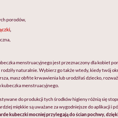
ych porodów,
ączki
,
czna,
beczka menstruacyjnego jest przeznaczony dla kobiet poni
e rodziły naturalnie. Wybierz go także wtedy, kiedy twój okr
starsza, masz obfite krwawienia lub urodziłaś dziecko, rozw
u kubeczka menstruacyjnego.
ywane do produkcji tych środków higieny różnią się stop
ardziej miękkie są uważane za wygodniejsze do aplikacji i p
rde kubeczki mocniej przylegają do ścian pochwy, dzięk