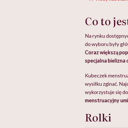
Co to je
Na rynku dostępnyc
do wyboru były głó
Coraz większą popu
specjalna bielizna
Kubeczek menstruac
wysiłku zginać. Naj
wykorzystuje się do
menstruacyjny umi
Rolki