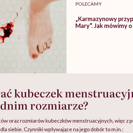
POLECAMY
„Karmazynowy przyp
Mary”. Jak mówimy o 
rać kubeczek menstruacyj
dnim rozmiarze?
ałtów oraz rozmiarów kubeczków menstruacyjnych, więc z p
la siebie. Czynniki wpływające na jego dobór to m.in.: