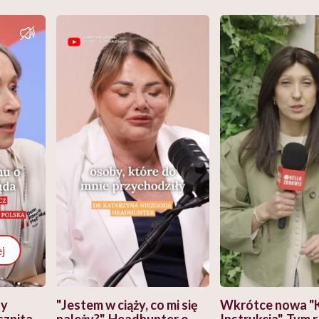
j
zy
"Jestem w ciąży, co mi się
Wkrótce nowa "