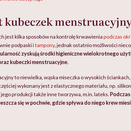
st kubeczek menstruacyjn
h jest kilka sposobów na kontrolę krwawienia
podczas ok
wnie podpaski i
tampony
, jednak ostatnio możliwości nieco
larność zyskują środki higieniczne wielokrotnego użytk
 oraz kubeczki menstruacyjne.
yjny to niewielka, wąska miseczka o wysokich ściankach,
częściej wykonany jest z elastycznego materiału, np. siliko
 jego produkcji także inne tworzywa, m.in. lateks.
Podczas
eszcza się w pochwie, gdzie spływa do niego krew mies