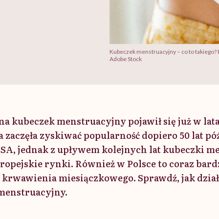
Kubeczek menstruacyjny – co to takiego? P
Adobe Stock
na kubeczek menstruacyjny pojawił się już w lat
 zaczęła zyskiwać popularność dopiero 50 lat póź
A, jednak z upływem kolejnych lat kubeczki m
uropejskie rynki. Również w Polsce to coraz bard
 krwawienia miesiączkowego. Sprawdź, jak działa
menstruacyjny.