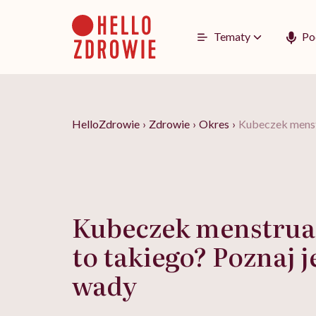
Go
to
content
Tematy
Po
HelloZdrowie
›
Zdrowie
›
Okres
›
Kubeczek menstr
Kubeczek menstruac
to takiego? Poznaj je
wady