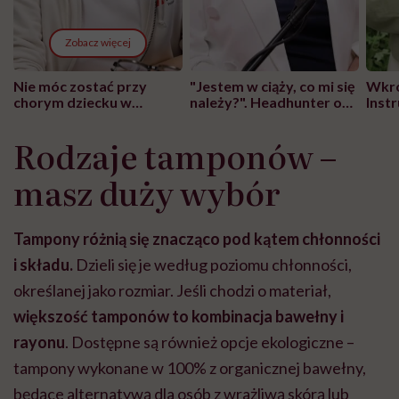
Zobacz więcej
Nie móc zostać przy
"Jestem w ciąży, co mi się
Wkró
chorym dziecku w
należy?". Headhunter o
Inst
szpitalu to tortura.
zmianie pokoleniowej u
atak
"Przeszkadzać w tym
kobiet w ciąży na rynku
wars
Rodzaje tamponów
–
może chyba tylko
pracy
eksp
głupota i brak
masz duży wybór
wyobraźni"
Tampony różnią się znacząco pod kątem chłonności
i składu.
Dzieli się je według poziomu chłonności,
określanej jako rozmiar. Jeśli chodzi o materiał,
większość tamponów to kombinacja bawełny i
rayonu
. Dostępne są również opcje ekologiczne –
tampony wykonane w 100% z organicznej bawełny,
będące alternatywą dla osób z wrażliwą skórą lub