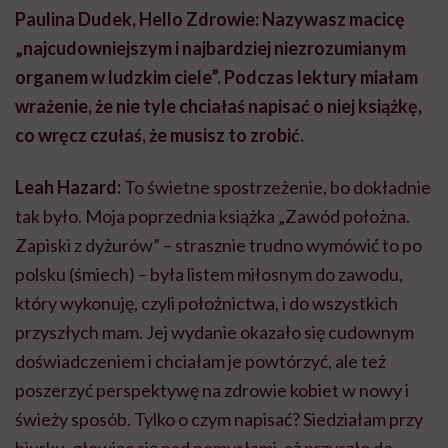
Paulina Dudek, Hello Zdrowie: Nazywasz macicę
„najcudowniejszym i najbardziej niezrozumianym
organem w ludzkim ciele”. Podczas lektury miałam
wrażenie, że nie tyle chciałaś napisać o niej książkę,
co wręcz czułaś, że musisz to zrobić.
Leah Hazard:
To świetne spostrzeżenie, bo dokładnie
tak było. Moja poprzednia książka „Zawód położna.
Zapiski z dyżurów” – strasznie trudno wymówić to po
polsku (śmiech) – była listem miłosnym do zawodu,
który wykonuję, czyli położnictwa, i do wszystkich
przyszłych mam. Jej wydanie okazało się cudownym
doświadczeniem i chciałam je powtórzyć, ale też
poszerzyć perspektywę na zdrowie kobiet w nowy i
świeży sposób. Tylko o czym napisać? Siedziałam przy
biurku, głowiąc się nad pomysłami, aż przyszło do