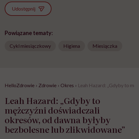
Udostępnij
Powiązane tematy:
Cykl miesiączkowy
Higiena
Miesiączka
HelloZdrowie
›
Zdrowie
›
Okres
›
Leah Hazard: „Gdyby to męż
Leah Hazard: „Gdyby to
mężczyźni doświadczali
okresów, od dawna byłyby
bezbolesne lub zlikwidowane”