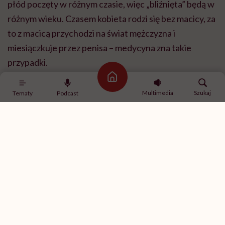
płód poczęty w różnym czasie, więc „bliźnięta” będą w
różnym wieku. Czasem kobieta rodzi się bez macicy, za
to z macicą przychodzi na świat mężczyzna i
miesiączkuje przez penisa – medycyna zna takie
przypadki.
Strona główna
Multimedia
Szukaj
Tematy
Podcast
Odkąd napisałam „Macicę”, przeszłam zabieg
histerektomii [usunięcia macicy – przyp.
red.], więc mam ten etap za sobą.
Histerektomia zmieniła moje życie na lepsze
Macica to przede wszystkim mięsień. Jakoś nigdy
tak o niej nie myślałam.