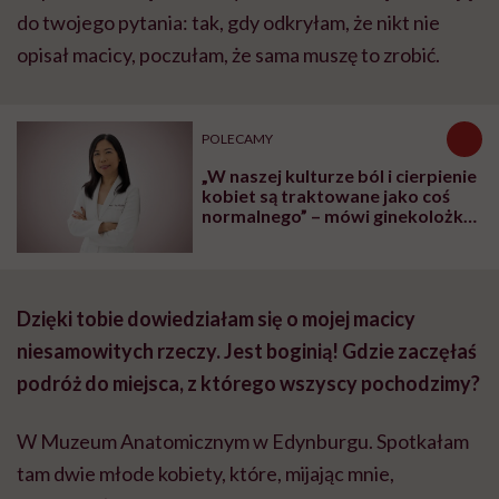
do twojego pytania: tak, gdy odkryłam, że nikt nie
opisał macicy, poczułam, że sama muszę to zrobić.
POLECAMY
„W naszej kulturze ból i cierpienie
kobiet są traktowane jako coś
normalnego” – mówi ginekolożka
dr Karen Tang
Dzięki tobie dowiedziałam się o mojej macicy
niesamowitych rzeczy. Jest boginią! Gdzie zaczęłaś
podróż do miejsca, z którego wszyscy pochodzimy?
W Muzeum Anatomicznym w Edynburgu. Spotkałam
tam dwie młode kobiety, które, mijając mnie,