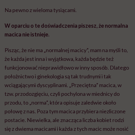
Na pewno z wieloma tysiącami.
W oparciu o te doświadczenia piszesz, że normalna
macica nie istnieje.
Pisząc, że nie ma „normalnej macicy”, mam na myśli to,
że każda jest inna i wyjątkowa, każda będzie też
funkcjonować nieprawidłowo w inny sposób. Dlatego
położnictwo i ginekologia są tak trudnymi i tak
wciągającymi dyscyplinami. „Przeciętna” macica, w
tzw. przodozgięciu, czyli pochylona w miednicy do
przodu, to „norma”, która opisuje zaledwie około
połowę z nas. Poza tym macica przybiera niezliczone
postacie. Niewielka, ale znacząca liczba kobiet rodzi
się z dwiema macicami i każda z tych macic może nosić