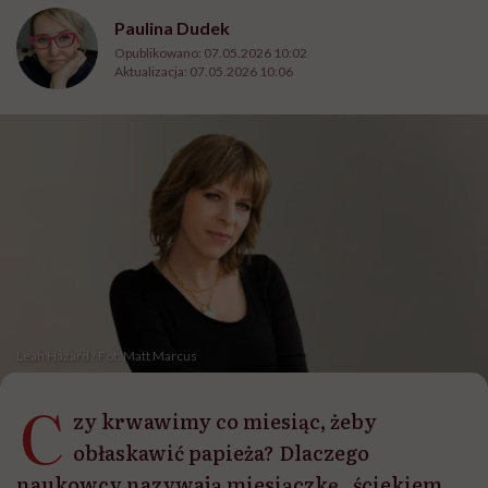
Paulina Dudek
Opublikowano:
07.05.2026 10:02
Aktualizacja:
07.05.2026 10:06
Leah Hazard / Fot. Matt Marcus
C
zy krwawimy co miesiąc, żeby
obłaskawić papieża? Dlaczego
naukowcy nazywają miesiączkę „ściekiem