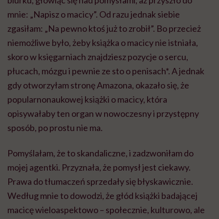
mnie: „Napisz o macicy”. Od razu jednak siebie
zgasiłam: „Na pewno ktoś już to zrobił”. Bo przecież
niemożliwe było, żeby książka o macicy nie istniała,
skoro w księgarniach znajdziesz pozycje o sercu,
płucach, mózgu i pewnie ze sto o penisach*. A jednak
gdy otworzyłam stronę Amazona, okazało się, że
popularnonaukowej książki o macicy, która
opisywałaby ten organ w nowoczesny i przystępny
sposób, po prostu nie ma.
Pomyślałam, że to skandaliczne, i zadzwoniłam do
mojej agentki. Przyznała, że pomysł jest ciekawy.
Prawa do tłumaczeń sprzedały się błyskawicznie.
Według mnie to dowodzi, że głód książki badającej
macicę wieloaspektowo – społecznie, kulturowo, ale