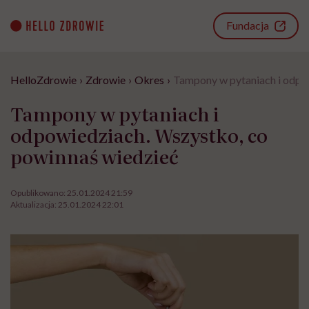
Go
to
Fundacja
content
HelloZdrowie
›
Zdrowie
›
Okres
›
Tampony w pytaniach i odpo
Tampony w pytaniach i
odpowiedziach. Wszystko, co
powinnaś wiedzieć
Opublikowano:
25.01.2024 21:59
Aktualizacja:
25.01.2024 22:01