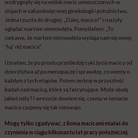
wzdrygnęły się na widok macic umieszczonych w
słojach w sali poświęconej ginekologii i położnictwu.
Jedna rzuciła do drugiej: „Dalej, macice!” i ruszyły
oglądać martwe niemowlęta. Pomyślałem: „To
ciekawe, że martwe niemowlęta wydają nam się mniej
‘fuj’ niż macica”.
Uznałam, że po prostu prześledzę cykl życia macicy od
dzieciństwa aż po menopauzę i sprawdzę, co wiemy o
każdym z tych etapów. Potem zerknę w przyszłość
badań nad macicą, które są fascynujące. Może obalę
jakieś mity? I wreszcie dowiem się, czemu w temacie
macicy czujemy się tak nieswojo.
Mogę tylko zgadywać, z iloma macicami miałaś do
czynienia w ciągu kilkunastu lat pracy położniczej.