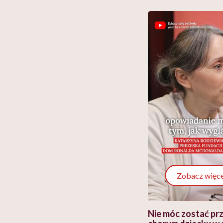
Zobacz więce
 i miał
Najlepsza dieta wydaje się
Nie móc zostać pr