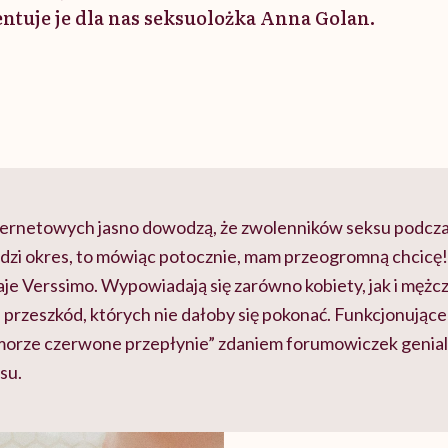
tuje je dla nas seksuolożka Anna Golan.
ternetowych jasno dowodzą, że zwolenników seksu podcz
dzi okres, to mówiąc potocznie, mam przeogromną chcicę! 
aje Verssimo. Wypowiadają się zarówno kobiety, jak i mężcz
 przeszkód, których nie dałoby się pokonać. Funkcjonujące
morze czerwone przepłynie” zdaniem forumowiczek genial
su.