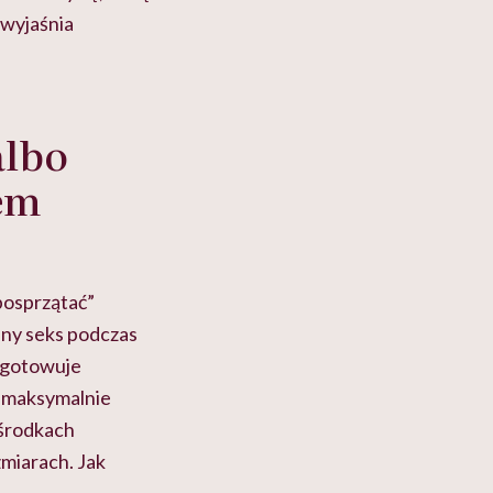
– wyjaśnia
albo
tem
posprzątać”
any seks podczas
zygotowuje
ł maksymalnie
 środkach
zmiarach. Jak