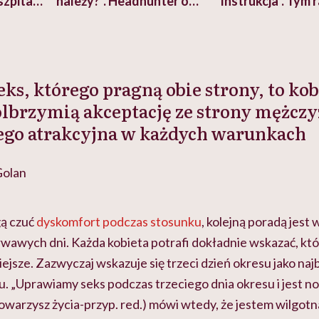
szpitalu
należy?". Headhunter o
Instrukcja". Tym 
szkadzać
zmianie pokoleniowej u
atakach paniki. Z
tylko
kobiet w ciąży na rynku
warsztat pacjen
braźni"
pracy
ekspercki
 seks, którego pragną obie strony, to ko
olbrzymią akceptację ze strony mężcz
niego atrakcyjna w każdych warunkach
Golan
gą czuć
dyskomfort podczas stosunku
, kolejną poradą jest
rwawych dni. Każda kobieta potrafi dokładnie wskazać, kt
ejsze. Zazwyczaj wskazuje się trzeci dzień okresu jako na
. „Uprawiamy seks podczas trzeciego dnia okresu i jest n
towarzysz życia-przyp. red.) mówi wtedy, że jestem wilgotna 