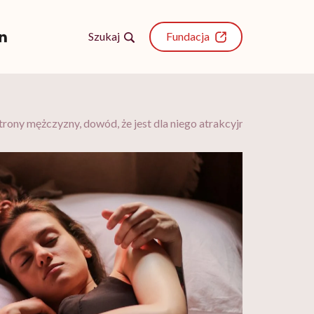
Szukaj
Fundacja
trony mężczyzny, dowód, że jest dla niego atrakcyjna w każdych 