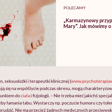
POLECAMY
„Karmazynowy przyp
Mary”. Jak mówimy o 
 seksuolożki i terapeutki klinicznej (
www.psychoterapiaw
ują się na współżycie podczas okresu, mogą charakteryzow
sunkiem do
ciała
i fizjologii. – Nie trzeba mieć jakichś specj
by łamania tabu. Wystarczy np. poczucie humoru czy toler
obrudzić. Nie ma przecież żadnych medycznych przeciwwska