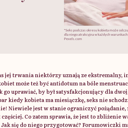
"Seks podczas okresu kobieta może odczuć
dla niego atrakcyjna w każdych warunkach
Pexels.com
 jej trwania niektórzy uznają ze ekstremalny, i
kobiet może też być antidotum na bóle menstruac
 go uprawiać, by był satysfakcjonujący dla dwojg
 par kiedy kobieta ma miesiączkę, seks nie schodz
! Niewiele jest w stanie ograniczyć pożądanie, z
częściej. Co zatem sprawia, że jest to zbliżenie w
Jak się do niego przygotować? Forumowiczki ma