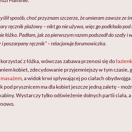
edzi Hammie:
lił sposób, choć przyznam szczerze, że umieram zawsze ze śmi
ary ręcznik plażowy – nikt go nie używa, więc go podkłada pod 
 nie łóżko. Padłam, jak za pierwszym razem podszedł do szafy i w
 i poszarpany ręcznik” – relacjonuje forumowiczka.
e korzystać z łóżka, wówczas zabawa przenosi się do
łazienk
daniem kobiet, zdecydowanie przyjemniejszy w tym czasie,
m
masażem
, a widok krwi spływającej po ciałach obydwojga z
ek pod prysznicem ma dla kobiet jeszcze jedną zaletę – mo
abiny. Wystarczy tylko odświeżenie dolnych partii ciała, a 
a nowo.