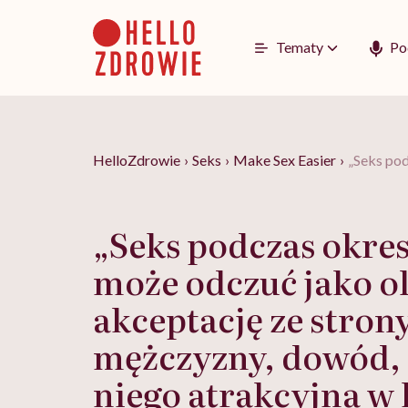
Go
to
content
Tematy
Po
HelloZdrowie
›
Seks
›
Make Sex Easier
›
„Seks pod
„Seks podczas okres
może odczuć jako o
akceptację ze stron
mężczyzny, dowód, ż
niego atrakcyjna w