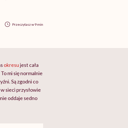
Przeczytasz w 9 min
as
okresu
jest cała
To mi się normalnie
yźni. Są zgodni co
 w sieci przysłowie
nie oddaje sedno