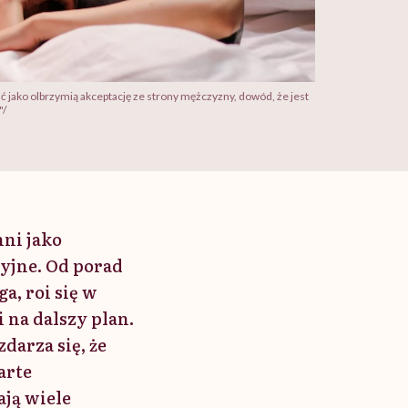
 jako olbrzymią akceptację ze strony mężczyzny, dowód, że jest
"/
nni jako
yjne. Od porad
a, roi się w
i na dalszy plan.
darza się, że
arte
ją wiele