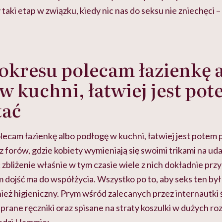
y taki etap w związku, kiedy nic nas do seksu nie zniechęci 
okresu polecam łazienkę 
w kuchni, łatwiej jest po
tać
lecam łazienkę albo podłogę w kuchni, łatwiej jest potem 
 forów, gdzie kobiety wymieniają się swoimi trikami na ud
c zbliżenie właśnie w tym czasie wiele z nich dokładnie pr
m dojść ma do współżycia. Wszystko po to, aby seks ten by
ież higieniczny. Prym wśród zalecanych przez internautki
prane ręczniki oraz spisane na straty koszulki w dużych ro