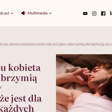
Multimedia
dcast
czas okresu kobieta może odczuć jako olbrzymią akceptację ze s
u kobieta
lbrzymią
y
e jest dla
 każdych