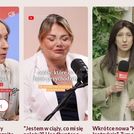
j
zy
"Jestem w ciąży, co mi się
Wkrótce nowa "