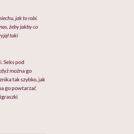
echu, jak to robi.
nas, żeby jakby co
yjął taki
i
. Seks pod
 gdyż można go
nika tak szybko, jak
żna go powtarzać
igraszki