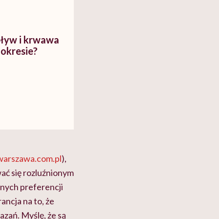
ływ i krwawa
okresie?
arszawa.com.pl
),
ać się rozluźnionym
alnych preferencji
ancja na to, że
zań. Myślę, że są