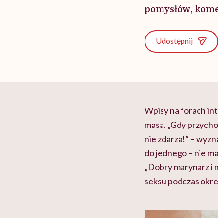
pomysłów, komen
Udostępnij
Wpisy na forach in
masa. „Gdy przycho
nie zdarza!” – wyzn
do jednego – nie ma
„Dobry marynarz i 
seksu podczas okre