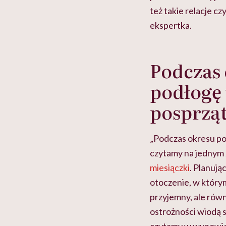
też takie relacje cz
ekspertka.
Podczas 
podłogę 
posprzą
„Podczas okresu po
czytamy na jednym z
miesiączki
. Planują
otoczenie, w który
przyjemny, ale równ
ostrożności wiodą s