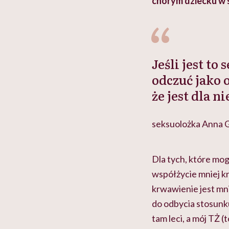
 lekko
banalna, a może
chorym dziecku w 
ie”
zapobiegać nowotworom
to tortura. "Prze
w tym może chyba 
głupota i brak wyo
Jeśli jest to
odczuć jako 
że jest dla 
seksuolożka Anna 
Dla tych, które mo
współżycie mniej k
krwawienie jest mni
do odbycia stosunku
tam leci, a mój TŻ (