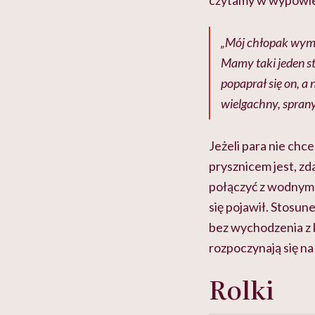
czytamy w wypowi
„Mój chłopak wymyś
Mamy taki jeden st
popaprał się on, a
wielgachny, sprany
Jeżeli para nie chc
prysznicem jest, z
połączyć z wodny
się pojawił. Stosun
bez wychodzenia z k
rozpoczynają się n
Rolki