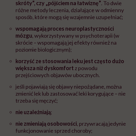
skróty”, czy „pójściem na łatwiznę”
. To dwie
różne metody leczenia, działające w odmienny
sposób, które mogą się wzajemnie uzupełniać;
wspomagają proces neuroplastyczności
mózgu
, wykorzystywany w psychoterapii (w
skrócie – wspomagają jej efekty również na
poziomie biologicznym);
korzyść ze stosowania leku jest często dużo
większa niż dyskomfort
z powodu
przejściowych objawów ubocznych.
jeśli pojawiają się objawy niepożądane, można
zmienić lek lub zastosować leki korygujące – nie
trzeba się męczyć;
nie uzależniają
;
nie zmieniają osobowości
, przywracają jedynie
funkcjonowanie sprzed choroby;