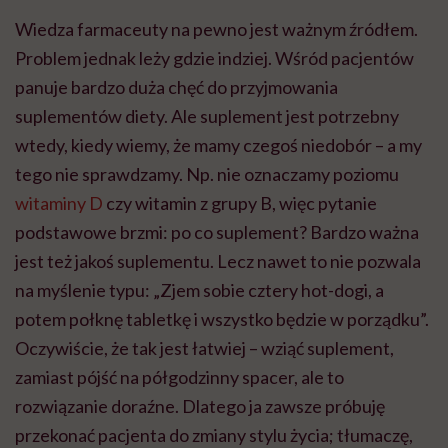
Wiedza farmaceuty na pewno jest ważnym źródłem.
Problem jednak leży gdzie indziej. Wśród pacjentów
panuje bardzo duża chęć do przyjmowania
suplementów diety.
Ale
suplement jest potrzebny
wtedy, kiedy wiemy, że mamy czegoś niedobór – a my
tego nie sprawdzamy. Np. nie oznaczamy poziomu
witaminy D
czy witamin z grupy B, więc pytanie
podstawowe brzmi: po co suplement? Bardzo ważna
jest też jakoś suplementu.
Lecz
nawet to nie pozwala
na myślenie typu: „Zjem sobie cztery
hot-dogi
, a
potem połknę tabletkę i wszystko będzie w porządku”.
Oczywiście, że tak jest łatwiej – wziąć suplement,
zamiast pójść na półgodzinny spacer, ale to
rozwiązanie doraźne. Dlatego ja zawsze próbuję
przekonać pacjenta do zmiany stylu życia; tłumaczę,