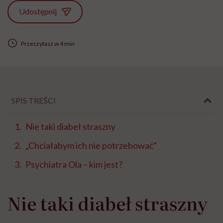
Udostępnij
Przeczytasz w 4 min
SPIS TREŚCI
Nie taki diabeł straszny
„Chciałabym ich nie potrzebować”
Psychiatra Ola – kim jest?
Nie taki diabeł straszny