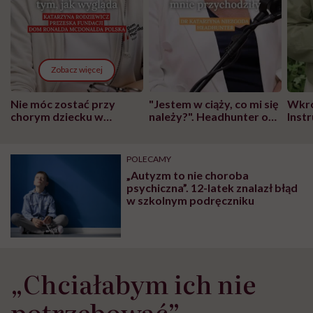
Zobacz więcej
Nie móc zostać przy
"Jestem w ciąży, co mi się
Wkró
chorym dziecku w
należy?". Headhunter o
Inst
szpitalu to tortura.
zmianie pokoleniowej u
atak
"Przeszkadzać w tym
kobiet w ciąży na rynku
wars
może chyba tylko
pracy
eksp
POLECAMY
głupota i brak
„Autyzm to nie choroba
wyobraźni"
psychiczna”. 12-latek znalazł błąd
w szkolnym podręczniku
„Chciałabym ich nie
potrzebować”