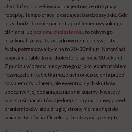
zbyt dużego oczekiwania pacjentów, że otrzymają
receptę. Tempo pracy lekarza jest bardzo szybkie. Gdy
przychodzi do mnie pacjent z problemem wysokiego
ciśnienia lub
poziomu cholesterolu
, to żebym go
przekonał, że warto żyć zdrowo i zmienić swój styl
życia, potrzebowałbym na to 20–30 minut. Natomiast
wypisanie tabletki na cholesterol zajmuje 30 sekund.
Z punktu widzenia medycznego ja jako lekarz problem
rozwiązałem; tabletka może uchronić pacjenta przed
zawałem czy udarem, ale ewentualnych skutków
ubocznych jej podania już nie analizujemy. Niestety
większość pacjentów z jednej strony ma obawy przed
braniem leków, ale z drugiej strony nie ma chęci do
zmiany stylu życia. Oczekują, że otrzymają receptę.