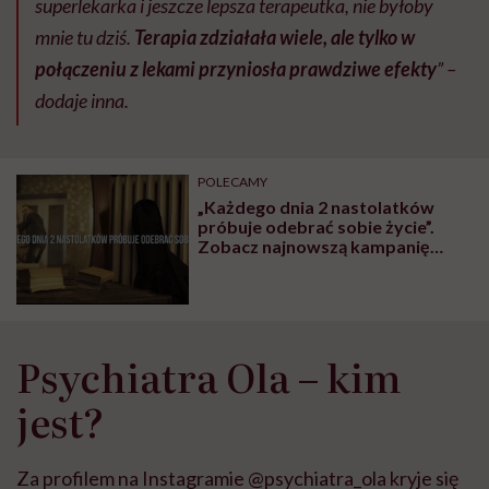
superlekarka i jeszcze lepsza terapeutka, nie byłoby
mnie tu dziś.
Terapia zdziałała wiele, ale tylko w
połączeniu z lekami przyniosła prawdziwe efekty
” –
dodaje inna.
POLECAMY
„Każdego dnia 2 nastolatków
próbuje odebrać sobie życie”.
Zobacz najnowszą kampanię
„(Nie)widzialna nastoletnia
depresja”
Psychiatra Ola – kim
jest?
Za profilem na Instagramie @psychiatra_ola kryje się