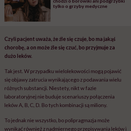
chodzi o borowiki ani podgrzybki
tylko o grzyby medyczne
Czyli pacjent uważa, że źle się czuje, bo ma jakąś
chorobę, a on może źle się czuć, bo przyjmuje za
dużo leków.
Tak jest. W przypadku
wielolekowości
mogą pojawić
się objawy zatrucia wynikającego z podawania wielu
różnych substancji. Niestety, nikt w fazie
laboratoryjnej nie buduje scenariuszy połączenia
leków A, B, C, D. Bo tych kombinacji są miliony.
To jednak nie wszystko, bo polipragmazja może
wynikać również z nadmiernego przepisywania leków i