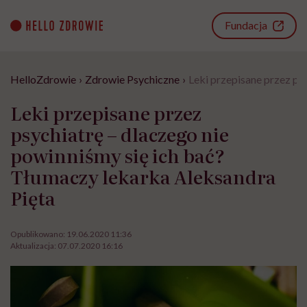
Go
to
Fundacja
content
HelloZdrowie
›
Zdrowie Psychiczne
›
Leki przepisane przez ps
Leki przepisane przez
psychiatrę – dlaczego nie
powinniśmy się ich bać?
Tłumaczy lekarka Aleksandra
Pięta
Opublikowano:
19.06.2020 11:36
Aktualizacja:
07.07.2020 16:16