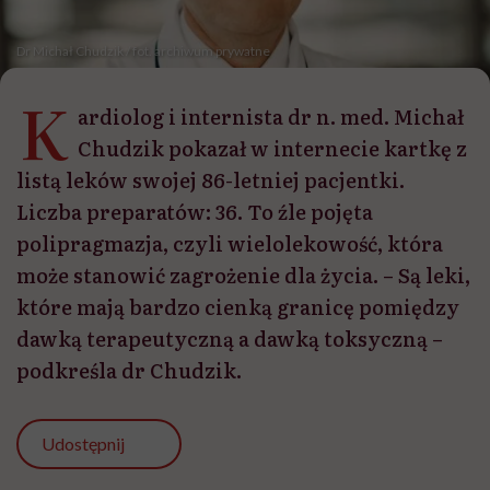
Dr Michał Chudzik / fot. archiwum prywatne
K
ardiolog i internista dr n. med. Michał
Chudzik pokazał w internecie kartkę z
listą leków swojej 86-letniej pacjentki.
Liczba preparatów: 36. To źle pojęta
polipragmazja, czyli wielolekowość, która
może stanowić zagrożenie dla życia. – Są leki,
które mają bardzo cienką granicę pomiędzy
dawką terapeutyczną a dawką toksyczną –
podkreśla dr Chudzik.
Udostępnij