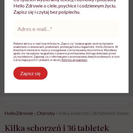
Hello Zdrowie o ciele, psychice i codziennym życiu.
Powiązane tematy:
Zapisz się i czytaj bez pośpiechu.
stosowanie leków
Adres
e-
mail
*
Podanie adresu e-mail oraz kliknięcie „Zapisz się” oznacza zgodę na otrzymywanie
wiadomości o nowościach, produktach, promocjach lub usługach dot. Hello Zdrowie. W
dowolnym momencie możesz zrezygnować z otrzymywania newslettera. Wycofanie
Treści zawarte w serwisie mają wyłącznie
i
zgody nie ma wpływu na zgodność z prawem przetwarzania, którego dokonano przed
charakter informacyjny i nie stanowią porady
jej wycofaniem. Zapoznaj się z informacjami o przetwarzaniu danych osobowych, w tym
o przysługujących Ci prawach, w naszej
Polityce prywatności
.
lekarskiej. Pamiętaj, że w przypadku
problemów ze zdrowiem należy bezwzględnie
Zapisz się
skonsultować się z lekarzem.
HelloZdrowie
›
Choroby
›
Kilka schorzeń i 36 tabletek dzienn
Kilka schorzeń i 36 tabletek