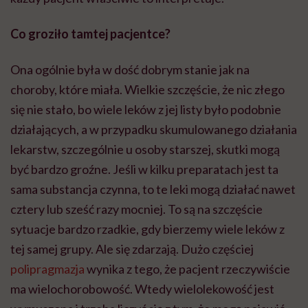
Co groziło tamtej pacjentce?
Ona ogólnie była w dość dobrym stanie jak na
choroby, które miała. Wielkie szczęście, że nic złego
się nie stało, bo wiele leków z jej listy było podobnie
działających, a w przypadku skumulowanego działania
lekarstw, szczególnie u osoby starszej, skutki mogą
być bardzo groźne. Jeśli w kilku preparatach jest ta
sama substancja czynna, to te leki mogą działać nawet
cztery lub sześć razy mocniej. To są na szczęście
sytuacje bardzo rzadkie, gdy bierzemy wiele leków z
tej samej grupy.
Ale
się zdarzają. Dużo częściej
polipragmazja
wynika z tego, że pacjent rzeczywiście
ma
wielochorobowość
. Wtedy
wielolekowość
jest