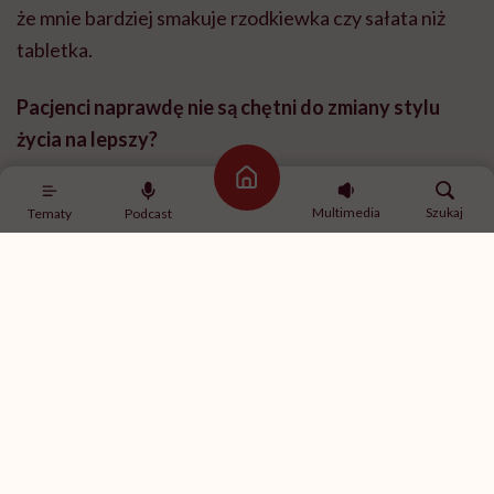
że mnie bardziej smakuje rzodkiewka czy sałata niż
tabletka.
Pacjenci naprawdę nie są chętni do zmiany stylu
życia na lepszy?
Strona główna
Pacjent zawsze oczekuje, że lekarz wypisze mu
Multimedia
Szukaj
Tematy
Podcast
receptę. Nie po to przyszedł do gabinetu, żeby
dowiedzieć się, że ma np. otyłość. To przecież on wie.
Przyszedł po tabletkę.
Trzeba więc nieustannie, z każdej strony, budować
świadomość, że o zdrowie musimy zadbać sami. To jest
ciężka praca każdego dnia. Jak porządki w pokoju –
nawet gdy się nic nie będzie robić, to bałagan i tak się
wytworzy. Tak samo jest w naszym organizmie, w