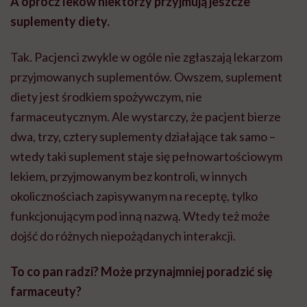
A oprócz leków niektórzy przyjmują jeszcze
suplementy diety.
Tak. Pacjenci zwykle w ogóle nie zgłaszają lekarzom
przyjmowanych suplementów. Owszem, suplement
diety jest środkiem spożywczym,
nie
farmaceutycznym
.
Ale
wystarczy, że pacjent bierze
dwa, trzy, cztery suplementy działające tak samo –
wtedy taki suplement staje się pełnowartościowym
lekiem, przyjmowanym bez kontroli, w innych
okolicznościach zapisywanym na receptę, tylko
funkcjonującym pod inną nazwą. Wtedy też może
dojść do różnych niepożądanych interakcji.
To co pan radzi? Może przynajmniej poradzić się
farmaceuty?