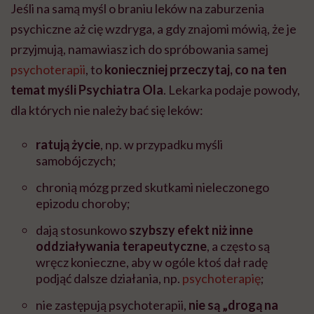
Jeśli na samą myśl o braniu leków na zaburzenia
psychiczne aż cię wzdryga, a gdy znajomi mówią, że je
przyjmują, namawiasz ich do spróbowania samej
psychoterapii
, to
konieczniej przeczytaj, co na ten
temat myśli Psychiatra Ola
. Lekarka podaje powody,
dla których nie należy bać się leków:
ratują życie
, np. w przypadku myśli
samobójczych;
chronią mózg przed skutkami nieleczonego
epizodu choroby;
dają stosunkowo
szybszy efekt niż inne
oddziaływania terapeutyczne
, a często są
wręcz konieczne, aby w ogóle ktoś dał radę
podjąć dalsze działania, np.
psychoterapię
;
nie zastępują psychoterapii,
nie są „drogą na