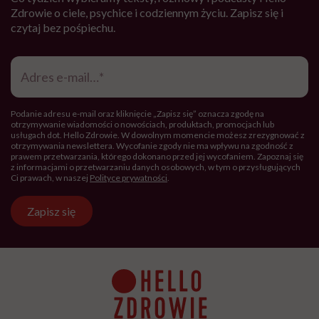
Zdrowie o ciele, psychice i codziennym życiu. Zapisz się i
czytaj bez pośpiechu.
Adres
e-
mail
*
Podanie adresu e-mail oraz kliknięcie „Zapisz się” oznacza zgodę na
otrzymywanie wiadomości o nowościach, produktach, promocjach lub
usługach dot. Hello Zdrowie. W dowolnym momencie możesz zrezygnować z
otrzymywania newslettera. Wycofanie zgody nie ma wpływu na zgodność z
prawem przetwarzania, którego dokonano przed jej wycofaniem. Zapoznaj się
z informacjami o przetwarzaniu danych osobowych, w tym o przysługujących
Ci prawach, w naszej
Polityce prywatności
.
Zapisz się