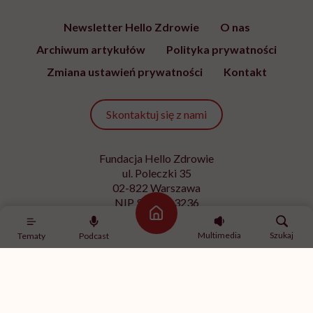
Newsletter Hello Zdrowie
O nas
Archiwum artykułów
Polityka prywatności
Zmiana ustawień prywatności
Kontakt
Skontaktuj się z nami
Fundacja Hello Zdrowie
ul. Poleczki 35
02-822 Warszawa
NIP 9512613236
Strona główna
Kontakt z redakcją
Multimedia
Szukaj
Tematy
Podcast
redakcja@hellozdrowie.pl
Dołącz do naszej społeczności