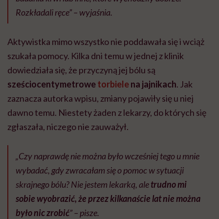
Rozkładali ręce” – wyjaśnia.
Aktywistka mimo wszystko nie poddawała się i wciąż
szukała pomocy. Kilka dni temu w jednej z klinik
dowiedziała się, że przyczyną jej bólu są
sześciocentymetrowe
torbiele
na jajnikach
. Jak
zaznacza autorka wpisu, zmiany pojawiły się u niej
dawno temu. Niestety żaden z lekarzy, do których się
zgłaszała, niczego nie zauważył.
„Czy naprawdę nie można było wcześniej tego u mnie
wybadać, gdy zwracałam się o pomoc w sytuacji
skrajnego bólu? Nie jestem lekarką, ale
trudno mi
sobie wyobrazić, że przez kilkanaście lat nie można
było nic zrobić
” – pisze.