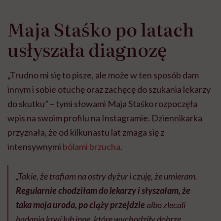
Maja Staśko po latach
usłyszała diagnozę
„Trudno mi się to pisze, ale może w ten sposób dam
innym i sobie otuchę oraz zachęcę do szukania lekarzy
do skutku” – tymi słowami Maja Staśko rozpoczęła
wpis na swoim profilu na Instagramie. Dziennikarka
przyznała, że od kilkunastu lat zmaga się z
intensywnymi
bólami brzucha
.
„Takie, że trafiam na ostry dyżur i czuję, że umieram.
Regularnie chodziłam do lekarzy i słyszałam, że
taka moja uroda, po ciąży przejdzie
albo zlecali
badania krwi lub inne, które wychodziły dobrze.