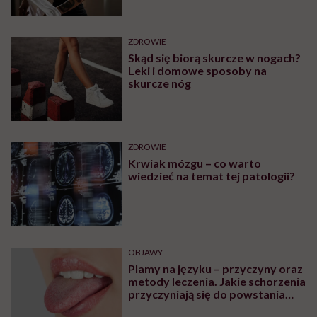
ZDROWIE
Skąd się biorą skurcze w nogach?
Leki i domowe sposoby na
skurcze nóg
ZDROWIE
Krwiak mózgu – co warto
wiedzieć na temat tej patologii?
OBJAWY
Plamy na języku – przyczyny oraz
metody leczenia. Jakie schorzenia
przyczyniają się do powstania
plam na języku?