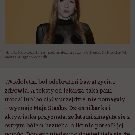
Maja Staśko przez lata nie mogła znaleźć przyczyny ostrego bólu brzucha/ fot.
Andras Szilagyi/ MWMedia
„Wieloletni ból odebrał mi kawał życia i
zdrowia. A teksty od lekarza 'taka pani
uroda’ lub 'po ciąży przejdzie’ nie pomagały”
– wyznaje Maja Staśko. Dziennikarka i
aktywistka przyznała, że latami zmagała się z
ostrym bólem brzucha. Nikt nie potrafił jej
pomóc. Dopiero niedawno dowiedziała się, że