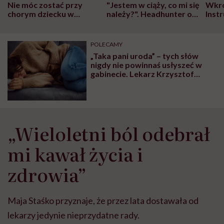
Nie móc zostać przy
"Jestem w ciąży, co mi się
Wkró
chorym dziecku w
należy?". Headhunter o
Inst
szpitalu to tortura.
zmianie pokoleniowej u
atak
"Przeszkadzać w tym
kobiet w ciąży na rynku
wars
może chyba tylko
pracy
eksp
POLECAMY
głupota i brak
„Taka pani uroda” – tych słów
wyobraźni"
nigdy nie powinnaś usłyszeć w
gabinecie. Lekarz Krzysztof
Janowiec wyjaśnia dlaczego
„Wieloletni ból odebrał
mi kawał życia i
zdrowia”
Maja Staśko przyznaje, że przez lata dostawała od
lekarzy jedynie nieprzydatne rady.