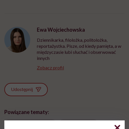
Ewa Wojciechowska
Dziennikarka, filolożka, politolożka,
reportażystka. Pisze, od kiedy pamięta, a w
międzyczasie lubi słuchać i obserwować
innych
Zobacz profil
Udostępnij
Powiązane tematy:
dyskryminacja kobiet
zdrowie kobiet