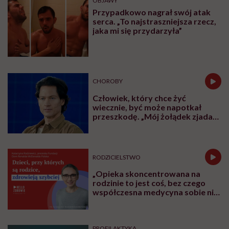
OBJAWY
Przypadkowo nagrał swój atak
serca. „To najstraszniejsza rzecz,
jaka mi się przydarzyła”
CHOROBY
Człowiek, który chce żyć
wiecznie, być może napotkał
przeszkodę. „Mój żołądek zjada
sam siebie”
RODZICIELSTWO
„Opieka skoncentrowana na
rodzinie to jest coś, bez czego
współczesna medycyna sobie nie
poradzi”
PROFILAKTYKA