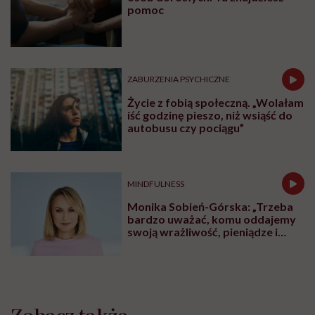
pomoc
ZABURZENIA PSYCHICZNE
Życie z fobią społeczną. „Wolałam
iść godzinę pieszo, niż wsiąść do
autobusu czy pociągu”
MINDFULNESS
Monika Sobień-Górska: „Trzeba
bardzo uważać, komu oddajemy
swoją wrażliwość, pieniądze i
zaufanie”
Zobacz także