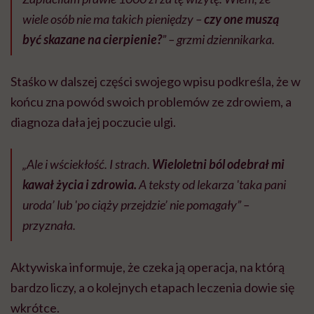
wiele osób nie ma takich pieniędzy –
czy one muszą
być skazane na cierpienie?
” – grzmi dziennikarka.
Staśko w dalszej części swojego wpisu podkreśla, że w
końcu zna powód swoich problemów ze zdrowiem, a
diagnoza dała jej poczucie ulgi.
„Ale i wściekłość. I strach.
Wieloletni ból odebrał mi
kawał życia i zdrowia.
A teksty od lekarza 'taka pani
uroda’ lub 'po ciąży przejdzie’ nie pomagały” –
przyznała.
Aktywiska informuje, że czeka ją operacja, na którą
bardzo liczy, a o kolejnych etapach leczenia dowie się
wkrótce.