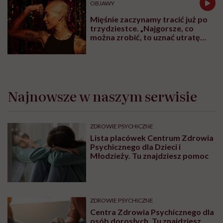
OBJAWY
Mięśnie zaczynamy tracić już po
trzydziestce. „Najgorsze, co
można zrobić, to uznać utratę
sprawności za nieunikniony
element starzenia”
Najnowsze w naszym serwisie
ZDROWIE PSYCHICZNE
Lista placówek Centrum Zdrowia
Psychicznego dla Dzieci i
Młodzieży. Tu znajdziesz pomoc
ZDROWIE PSYCHICZNE
Centra Zdrowia Psychicznego dla
osób dorosłych. Tu znajdziesz