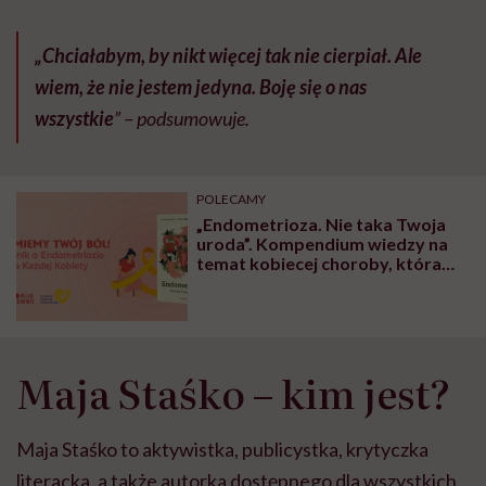
„Chciałabym, by nikt więcej tak nie cierpiał. Ale
wiem, że nie jestem jedyna. Boję się o nas
wszystkie
” – podsumowuje.
POLECAMY
„Endometrioza. Nie taka Twoja
uroda”. Kompendium wiedzy na
temat kobiecej choroby, która
tak potwornie boli
Maja Staśko – kim jest?
Maja Staśko to aktywistka, publicystka, krytyczka
literacka, a także autorka dostępnego dla wszystkich