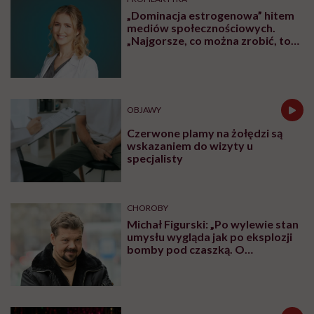
„Dominacja estrogenowa” hitem
mediów społecznościowych.
„Najgorsze, co można zrobić, to
leczyć modne hasło”
OBJAWY
Czerwone plamy na żołędzi są
wskazaniem do wizyty u
specjalisty
CHOROBY
Michał Figurski: „Po wylewie stan
umysłu wygląda jak po eksplozji
bomby pod czaszką. O
jakiejkolwiek pracy myśli się na
samym końcu”