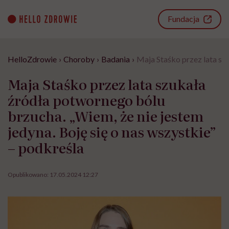
Go
to
Fundacja
content
HelloZdrowie
›
Choroby
›
Badania
›
Maja Staśko przez lata szu
Maja Staśko przez lata szukała
źródła potwornego bólu
brzucha. „Wiem, że nie jestem
jedyna. Boję się o nas wszystkie”
– podkreśla
Opublikowano:
17.05.2024 12:27