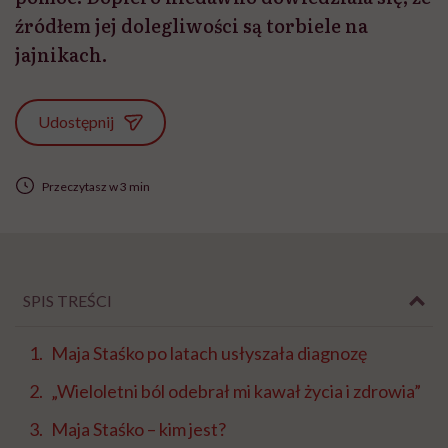
źródłem jej dolegliwości są torbiele na
jajnikach.
Udostępnij
Przeczytasz w 3 min
SPIS TREŚCI
Maja Staśko po latach usłyszała diagnozę
„Wieloletni ból odebrał mi kawał życia i zdrowia”
Maja Staśko – kim jest?