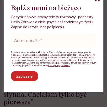
Bądź z nami na bieżąco
Co tydzień wybieramy teksty, rozmowy i podcasty
Treści zawarte w serwisie mają wyłącznie
Hello Zdrowie o ciele, psychice i codziennym życiu.
i
charakter informacyjny i nie stanowią porady
Zapisz się i czytaj bez pośpiechu.
lekarskiej. Pamiętaj, że w przypadku
problemów ze zdrowiem należy bezwzględnie
Adres
skonsultować się z lekarzem.
e-
mail
*
Podanie adresu e-mail oraz kliknięcie „Zapisz się” oznacza zgodę na otrzymywanie
wiadomości o nowościach, produktach, promocjach lub usługach dot. Hello Zdrowie. W
dowolnym momencie możesz zrezygnować z otrzymywania newslettera. Wycofanie
zgody nie ma wpływu na zgodność z prawem przetwarzania, którego dokonano przed
jej wycofaniem. Zapoznaj się z informacjami o przetwarzaniu danych osobowych, w tym
o przysługujących Ci prawach, w naszej
Polityce prywatności
.
Zapisz się
Krystyna Chojnowska-
Liskiewicz: „Nie chcę być
słynna. Chciałam tylko być
pierwsza”