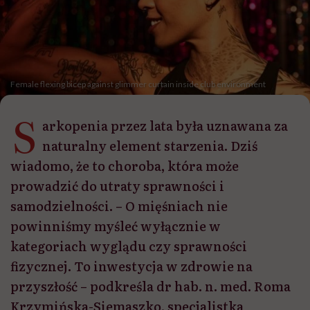
Female flexing bicep against glimmer curtain inside club environment
S
arkopenia przez lata była uznawana za
naturalny element starzenia. Dziś
wiadomo, że to choroba, która może
prowadzić do utraty sprawności i
samodzielności. – O mięśniach nie
powinniśmy myśleć wyłącznie w
kategoriach wyglądu czy sprawności
fizycznej. To inwestycja w zdrowie na
przyszłość – podkreśla dr hab. n. med. Roma
Krzymińska-Siemaszko, specjalistka