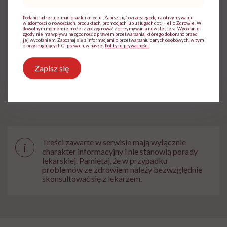
mail
Podanie adresu e-mail oraz kliknięcie „Zapisz się” oznacza zgodę na otrzymywanie
wiadomości o nowościach, produktach, promocjach lub usługach dot. Hello Zdrowie. W
Udostępnij
dowolnym momencie możesz zrezygnować z otrzymywania newslettera. Wycofanie
zgody nie ma wpływu na zgodność z prawem przetwarzania, którego dokonano przed
jej wycofaniem. Zapoznaj się z informacjami o przetwarzaniu danych osobowych, w tym
o przysługujących Ci prawach, w naszej
Polityce prywatności
.
Zapisz się
Powiązane tematy:
Mięśnie
Treści zawarte w serwisie mają wyłącznie
i
charakter informacyjny i nie stanowią porady
lekarskiej. Pamiętaj, że w przypadku
problemów ze zdrowiem należy bezwzględnie
skonsultować się z lekarzem.