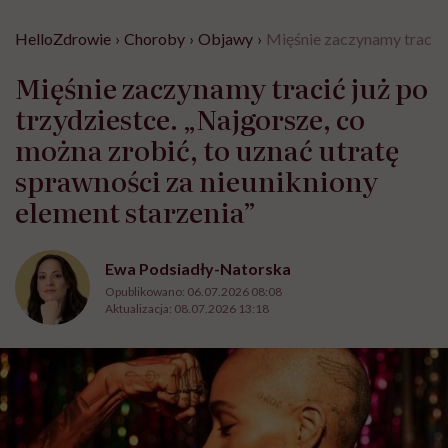
HelloZdrowie
›
Choroby
›
Objawy
›
Mięśnie zaczynamy tracić j
Mięśnie zaczynamy tracić już po
trzydziestce. „Najgorsze, co
można zrobić, to uznać utratę
sprawności za nieunikniony
element starzenia”
Ewa Podsiadły-Natorska
Opublikowano:
06.07.2026 08:08
Aktualizacja:
08.07.2026 13:18