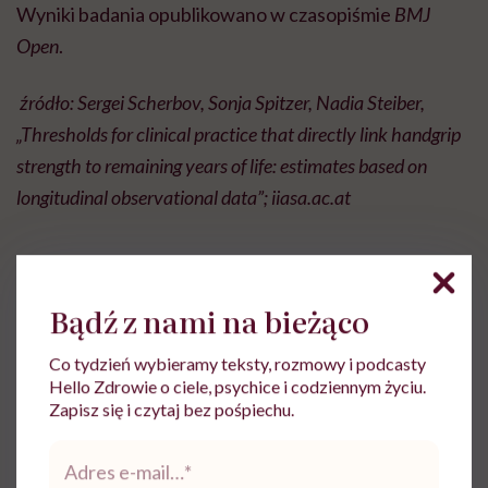
Wyniki badania opublikowano w czasopiśmie
BMJ
Open
.
źródło: Sergei Scherbov, Sonja Spitzer, Nadia Steiber,
„Thresholds for clinical practice that directly link handgrip
strength to remaining years of life: estimates based on
longitudinal observational data”; iiasa.ac.at
Bądź z nami na bieżąco
Aleksandra Tchórzewska
Co tydzień wybieramy teksty, rozmowy i podcasty
Hello Zdrowie o ciele, psychice i codziennym życiu.
Z wykształcenia nauczycielka języka
Zapisz się i czytaj bez pośpiechu.
polskiego, z zamiłowania dziennikarka.
Wierzy, że słowa mają moc
Adres
e-
Zobacz profil
*