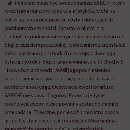
Tak. Pomocny może być kwestionariusz SARC-F, który
został przetłumaczony na wiele języków, także na
polski. Zawiera pięć prostych pytań dotyczących
codziennych czynności. Pytamy w nim m.in. o
trudności z podniesieniem i przeniesieniem ciężaru ok.
5 kg, przejściem przez pokój, wstawaniem z krzesła lub
łóżka, wejściem po schodach czy o upadki w ciągu
ostatniego roku. 5 kg brzmi niewinnie, ale to choćby 5-
litrowy baniak z wodą. Jeżeli jego podniesienie i
przeniesienie zaczyna robić się problemem, warto
zwrócić na to uwagę. Oczywiście kwestionariusz
SARC-F nie stawia diagnozy. Pozwala jedynie
wychwycić osoby, które powinny zostać dokładniej
przebadane. To ważne, ponieważ przeciętna osoba
nie jest w stanie ocenić, ile ma mięśni. Może jednak
zauważyć, że coraz trudniej jej odkręcić słoik,