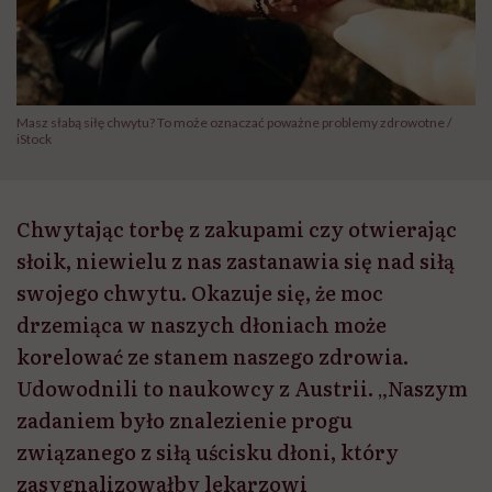
Masz słabą siłę chwytu? To może oznaczać poważne problemy zdrowotne /
iStock
Chwytając torbę z zakupami czy otwierając
słoik, niewielu z nas zastanawia się nad siłą
swojego chwytu. Okazuje się, że moc
drzemiąca w naszych dłoniach może
korelować ze stanem naszego zdrowia.
Udowodnili to naukowcy z Austrii. „Naszym
zadaniem było znalezienie progu
związanego z siłą uścisku dłoni, który
zasygnalizowałby lekarzowi