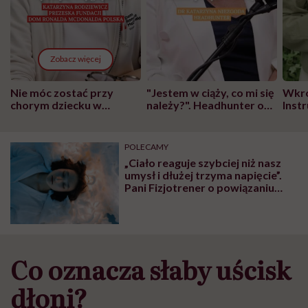
Zobacz więcej
Nie móc zostać przy
"Jestem w ciąży, co mi się
Wkró
chorym dziecku w
należy?". Headhunter o
Inst
szpitalu to tortura.
zmianie pokoleniowej u
atak
"Przeszkadzać w tym
kobiet w ciąży na rynku
wars
może chyba tylko
pracy
eksp
POLECAMY
głupota i brak
„Ciało reaguje szybciej niż nasz
wyobraźni"
umysł i dłużej trzyma napięcie”.
Pani Fizjotrener o powiązaniu
emocji z konkretnym narządem w
organizmie
Co oznacza słaby uścisk
dłoni?