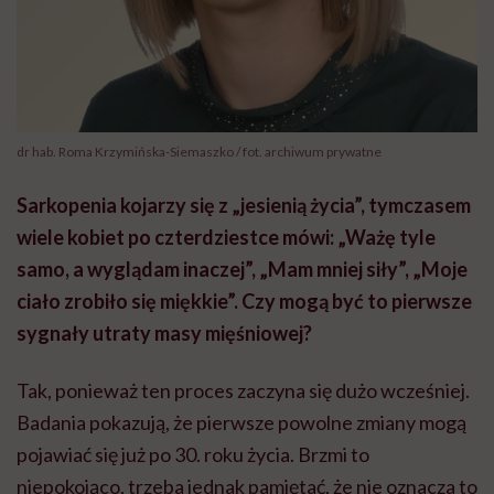
dr hab. Roma Krzymińska-Siemaszko / fot. archiwum prywatne
Sarkopenia kojarzy się z „jesienią życia”, tymczasem
wiele kobiet po czterdziestce mówi: „Ważę tyle
samo, a wyglądam inaczej”, „Mam mniej siły”, „Moje
ciało zrobiło się miękkie”. Czy mogą być to pierwsze
sygnały utraty masy mięśniowej?
Tak, ponieważ ten proces zaczyna się dużo wcześniej.
Badania pokazują, że pierwsze powolne zmiany mogą
pojawiać się już po 30. roku życia. Brzmi to
niepokojąco, trzeba jednak pamiętać, że nie oznacza to