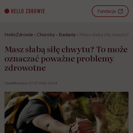
Go
to
Fundacja
content
HelloZdrowie
›
Choroby
›
Badania
›
Masz słabą siłę chwytu?
Masz słabą siłę chwytu? To może
oznaczać poważne problemy
zdrowotne
Opublikowano:
27.07.2022 10:34