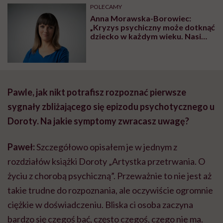
POLECAMY
Anna Morawska-Borowiec:
„Kryzys psychiczny może dotknąć
dziecko w każdym wieku. Nasi
najmłodsi podopieczni mają
cztery lata”
Pawle, jak nikt potrafisz rozpoznać pierwsze
sygnały zbliżającego się epizodu psychotycznego u
Doroty. Na jakie symptomy zwracasz uwagę?
Paweł:
Szczegółowo opisałem je w jednym z
rozdziałów książki Doroty „Artystka przetrwania. O
życiu z chorobą psychiczną”. Przeważnie to nie jest aż
takie trudne do rozpoznania, ale oczywiście ogromnie
ciężkie w doświadczeniu. Bliska ci osoba zaczyna
bardzo się czegoś bać, często czegoś, czego nie ma.