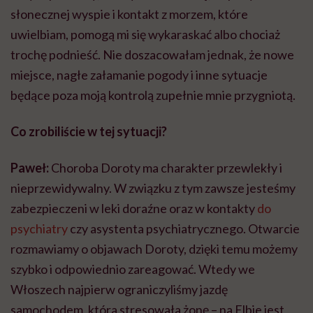
słonecznej wyspie i kontakt z morzem, które
uwielbiam, pomogą mi się wykaraskać albo chociaż
trochę podnieść. Nie doszacowałam jednak, że nowe
miejsce, nagłe załamanie pogody i inne sytuacje
będące poza moją kontrolą zupełnie mnie przygniotą.
Co zrobiliście w tej sytuacji?
Paweł:
Choroba Doroty ma charakter przewlekły i
nieprzewidywalny. W związku z tym zawsze jesteśmy
zabezpieczeni w leki doraźne oraz w kontakty
do
psychiatry
czy asystenta psychiatrycznego. Otwarcie
rozmawiamy o objawach Doroty, dzięki temu możemy
szybko i odpowiednio zareagować. Wtedy we
Włoszech najpierw ograniczyliśmy jazdę
samochodem, która stresowała żonę – na Elbie jest