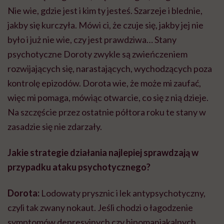
Nie wie, gdzie jest i kim ty jesteś. Szarzeje i blednie,
jakby się kurczyła. Mówi ci, że czuje się, jakby jej nie
było i już nie wie, czy jest prawdziwa… Stany
psychotyczne Doroty zwykle są zwieńczeniem
rozwijających się, narastających, wychodzących poza
kontrolę epizodów. Dorota wie, że może mi zaufać,
więc mi pomaga, mówiąc otwarcie, co się z nią dzieje.
Na szczęście przez ostatnie półtora roku te stany w
zasadzie się nie zdarzały.
Jakie strategie działania najlepiej sprawdzają w
przypadku ataku psychotycznego?
Dorota:
Lodowaty prysznic i lek antypsychotyczny,
czyli tak zwany nokaut. Jeśli chodzi o łagodzenie
symptomów depresyjnych czy hipomaniakalnych,