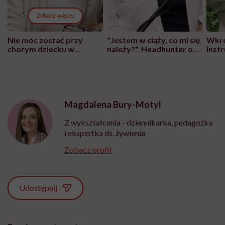
Zobacz więcej
Nie móc zostać przy
"Jestem w ciąży, co mi się
Wkró
chorym dziecku w
należy?". Headhunter o
Inst
szpitalu to tortura.
zmianie pokoleniowej u
atak
"Przeszkadzać w tym
kobiet w ciąży na rynku
wars
może chyba tylko
pracy
eksp
głupota i brak
wyobraźni"
Magdalena Bury-Motyl
Z wykształcenia - dziennikarka, pedagożka
i ekspertka ds. żywienia
Zobacz profil
Udostępnij