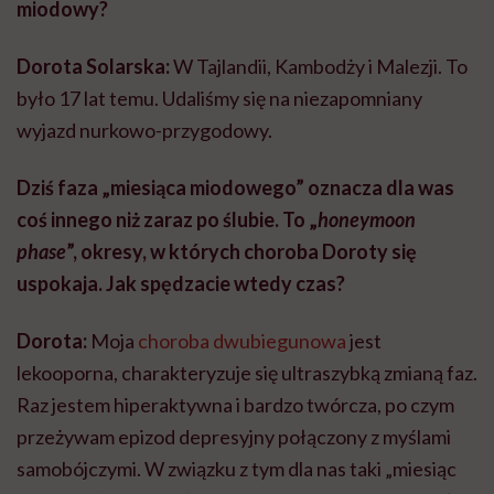
miodowy?
Dorota Solarska:
W Tajlandii, Kambodży i Malezji. To
było 17 lat temu. Udaliśmy się na niezapomniany
wyjazd nurkowo-przygodowy.
Dziś faza „miesiąca miodowego” oznacza dla was
coś innego niż zaraz po ślubie. To „
honeymoon
phase
”, okresy, w których choroba Doroty się
uspokaja. Jak spędzacie wtedy czas?
Dorota:
Moja
choroba dwubiegunowa
jest
lekooporna, charakteryzuje się ultraszybką zmianą faz.
Raz jestem hiperaktywna i bardzo twórcza, po czym
przeżywam epizod depresyjny połączony z myślami
samobójczymi. W związku z tym dla nas taki „miesiąc