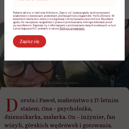
mail
*
Opublikowano:
26.03.2026 10:41
Aktualizacja:
30.03.2026 10:34
Podanie adresu e-mail oraz kliknięcie „Zapisz się” oznacza zgodę na otrzymywanie
wiadomości o nowościach, produktach, promocjach lub usługach dot. Hello Zdrowie. W
dowolnym momencie możesz zrezygnować z otrzymywania newslettera. Wycofanie
zgody nie ma wpływu na zgodność z prawem przetwarzania, którego dokonano przed
jej wycofaniem. Zapoznaj się z informacjami o przetwarzaniu danych osobowych, w tym
o przysługujących Ci prawach, w naszej
Polityce prywatności
.
Zapisz się
Dorota i Paweł Solarscy / fot. archiwum prywatne
D
orota i Paweł, małżeństwo z 17-letnim
stażem. Ona – psycholożka,
dziennikarka, malarka. On – inżynier, fan
winyli, górskich wędrówek i gotowania.