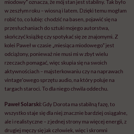
miodowy” oznacza, że mój stan jest stabilny. Tak było
w zeszłym roku – wiosną i latem. Dzięki temu mogłam
robić to, co lubię: chodzić na basen, pojawić się na
przesłuchaniach do sztuki mojego autorstwa,
skończyć książkę czy spotykać się ze znajomymi. Z
kolei Paweł w czasie „miesiąca miodowego” jest
odciążony, ponieważ nie musi mi w zbyt wielu
rzeczach pomagać, więc skupia się na swoich
aktywnościach – majsterkowaniu czy na naprawach
vintage’owego sprzętu audio, na który poluje na
targach staroci. To dla niego chwila oddechu.
Paweł Solarski:
Gdy Dorota ma stabilną fazę, to
wszystko staje się dla niej znacznie bardziej osiągalne,
ale i realistyczne – z jednej strony ma więcej energii, z
drugiej męczy się jak człowiek, więc i skromni