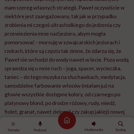
mam szereg własnych strategii, Paweł oczywiście w
niektóre jest zaangażowany, tak jak w przypadku
zrobienia mi czegoś ultrasłodkiego do jedzenia czy
przewiezienia mnie nad jezioro, abym mogła
pomorsować – morsuję w szwajcarskich jeziorach i
rzekach, które są często tak zimne, że zdarza się, że
Paweł nie wchodzi do wody nawet w lecie. Poza wodą
sprawdza się u mnie ruch – joga, spacer, wycieczka,
taniec – do tego muzyka na słuchawkach, medytacja,
samodzielne farbowanie włosów (miałam już na
głowie wszystkie dostępne kolory, od czarnego po
platynowy blond, po drodze różowy, rudy, miedź,
fiolet, granat, nawet zielony) czy zakup jakiejś nowej
pary spodni w promocji, oczywiście on-line, bo wizyty
Strona główna
w sklepach mnie stresują. Natomiast gdy jest mi już
Multimedia
Szukaj
Tematy
Podcast