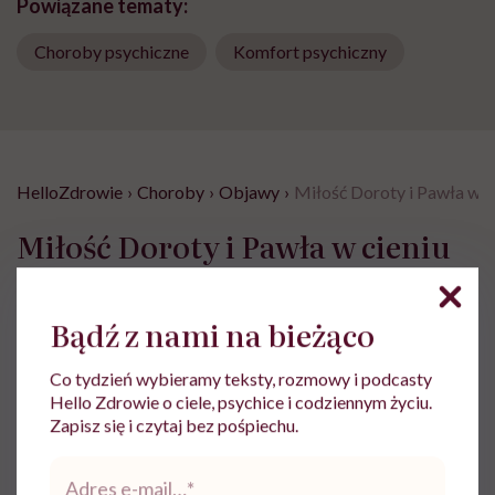
Powiązane tematy:
Choroby psychiczne
Komfort psychiczny
HelloZdrowie
›
Choroby
›
Objawy
›
Miłość Doroty i Pawła w c
Miłość Doroty i Pawła w cieniu
choroby afektywnej
dwubiegunowej. „Czasem po
Bądź z nami na bieżąco
prostu muszę zawieźć żonę do
kliniki, zamiast uprawiać
Co tydzień wybieramy teksty, rozmowy i podcasty
Hello Zdrowie o ciele, psychice i codziennym życiu.
bohaterstwo”
Zapisz się i czytaj bez pośpiechu.
Adres
Aleksandra Zalewska-Stankiewicz
e-