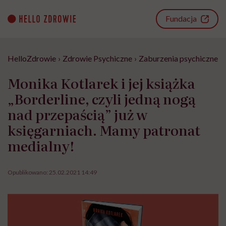
Go
to
Fundacja
content
HelloZdrowie
›
Zdrowie Psychiczne
›
Zaburzenia psychiczne
›
Monika Kotlarek i jej książka
„Borderline, czyli jedną nogą
nad przepaścią” już w
księgarniach. Mamy patronat
medialny!
Opublikowano:
25.02.2021 14:49