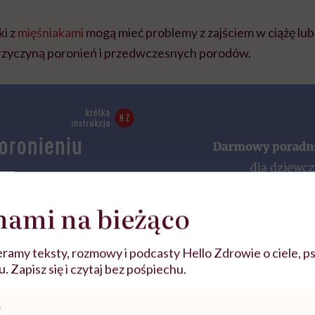
ki z
mięśniakami
mogą mieć problemy z zajściem w ciążę lub
rzyczyną poronień i przedwczesnych porodów.
nami na bieżąco
ramy teksty, rozmowy i podcasty Hello Zdrowie o ciele, ps
 Zapisz się i czytaj bez pośpiechu.