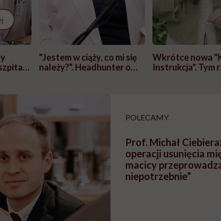
j
zy
"Jestem w ciąży, co mi się
Wkrótce nowa "
szpitalu
należy?". Headhunter o
Instrukcja". Tym 
szkadzać
zmianie pokoleniowej u
atakach paniki. Z
tylko
kobiet w ciąży na rynku
warsztat pacjen
braźni"
pracy
ekspercki
POLECAMY
Prof. Michał Ciebiera
operacji usunięcia m
macicy przeprowadza
niepotrzebnie”