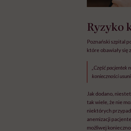
Ryzyko k
Poznański szpital p
które obawiały się 
„Część pacjentek n
konieczności usuni
Jak dodano, niestety
tak wiele, że nie m
niektórych przypad
anemizacji pacjent
możliwej konieczno