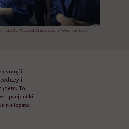
acicy/ fot. Facebook Ginekologiczno-Położniczy Szpital
 usunęli
cedury i
rądem. To
ci, pacjentki
yć na lepszą