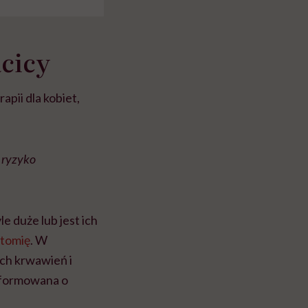
cicy
pii dla kobiet,
e ryzyko
le duże lub jest ich
ktomię
. W
ych krwawień i
informowana o