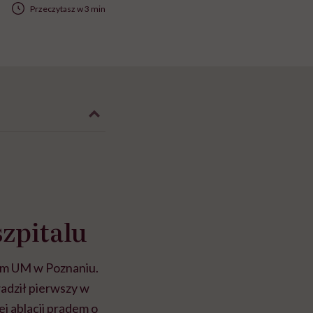
Przeczytasz w 3 min
zpitalu
ym UM w Poznaniu.
adził pierwszy w
 ablacji prądem o