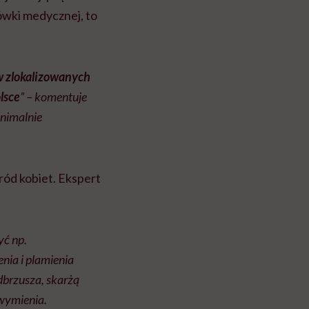
ówki medycznej, to
w zlokalizowanych
lsce
” – komentuje
inimalnie
ród kobiet. Ekspert
yć np.
nia i plamienia
dbrzusza, skarżą
 wymienia.