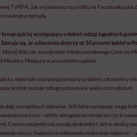
iowej TVRFA
. Jak wyjaśniono na profilu na Facebooku plac
ie inwazyjna metoda.
 to najczęściej występujący u kobiet rodzaj łagodnych guzó
 Szacuje się, że schorzenie dotyczy aż 50 procent kobiet w Po
med. Maciej Wilczak, koordynator Międzynarodowego Centrum M
ii Miednicy Mniejszej w poznańskim szpitalu.
jalista, mięśniaki stanowią poważny problem zdrowotny wś
a pacjentek zostaje zdiagnozowana w wieku rozrodczym.
nie dają szczególnych objawów. Jeśli takie występują, mogą to b
wienia maciczne – obfite, nieregularne miesiączki czy krwawie
mi. Czasem pacjentki odczuwają dyskomfort i ból w okolicy po
dawanie moczu, trudności w oddawaniu stolca oraz zaparcia” –