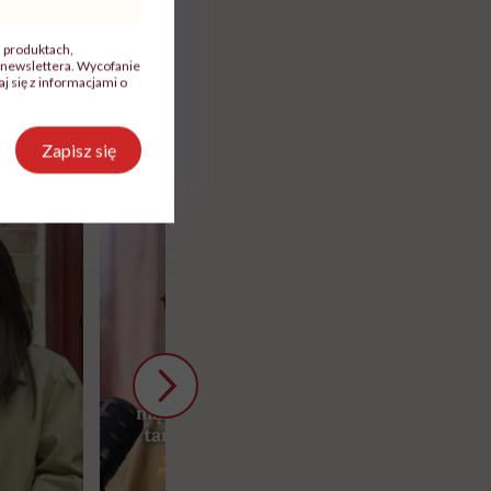
, produktach,
newslettera. Wycofanie
 się z informacjami o
Zapisz się