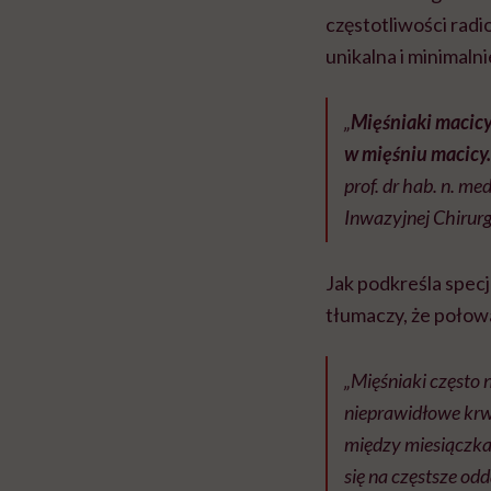
częstotliwości rad
unikalna i minimaln
„
Mięśniaki macicy
w mięśniu macicy.
prof. dr hab. n. 
Inwazyjnej Chirurg
Jak podkreśla spec
tłumaczy, że połow
„Mięśniaki często 
nieprawidłowe krwa
między miesiączka
się na częstsze od