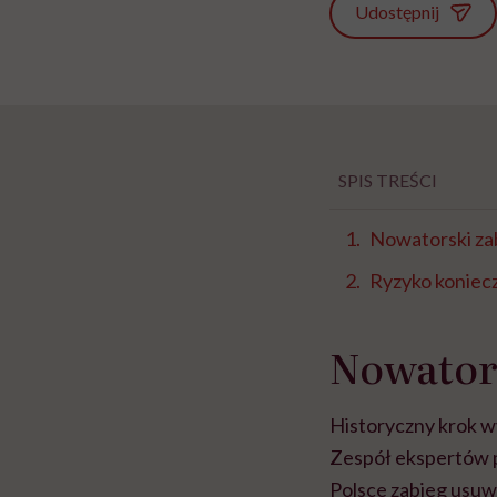
Udostępnij
SPIS TREŚCI
Nowatorski za
Ryzyko koniecz
Nowators
Historyczny krok w
Zespół ekspertów 
Polsce zabieg usu