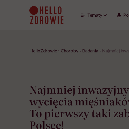
Go
to
content
Tematy
Po
HelloZdrowie
›
Choroby
›
Badania
›
Najmniej inwa
Najmniej inwazyjny
wycięcia mięśniakó
To pierwszy taki za
Polsce!