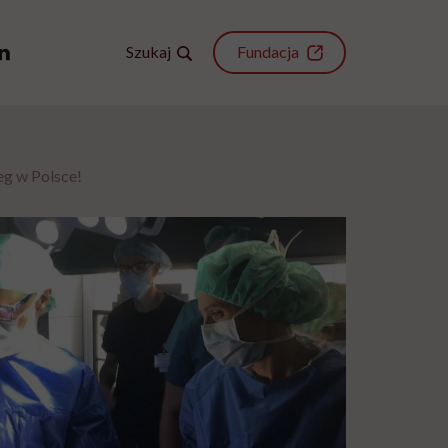
Szukaj
Fundacja
eg w Polsce!