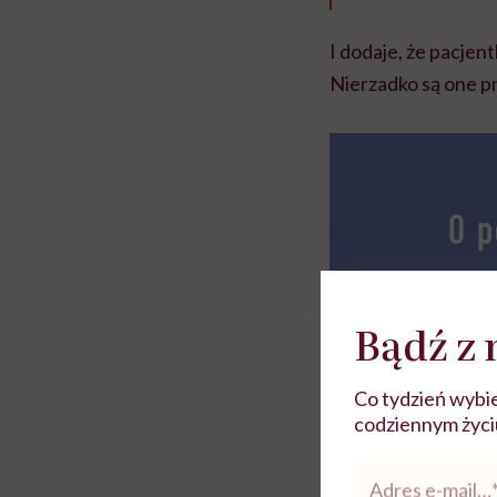
I dodaje, że pacjent
Nierzadko są one p
Bądź z 
Co tydzień wybie
codziennym życiu.
Adres
e-