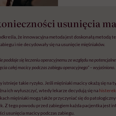
onieczności usunięcia ma
odkreśla, że innowacyjna metoda jest doskonałą metodą tera
zabiegu i nie decydowały się na usunięcie mięśniaków.
ie poddaje się leczeniu operacyjnemu ze względu na potencjaln
ęcia całej macicy podczas zabiegu operacyjnego” – wyjaśniono.
 istnieje takie ryzyko. Jeśli mięśniaki macicy okażą się na ty
ożna ich wyłuszczyć, wtedy lekarze decydują się na
histere
kach mięśniaki mogą także przyczyniać się do patologiczn
ek. Z tego powodu przed zabiegiem każda pacjentka jest 
ści usunięcia macicy podczas zabiegu.