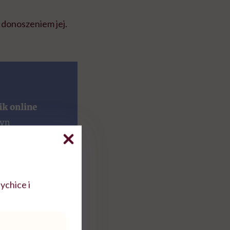
 donoszeniem jej.
ychice i