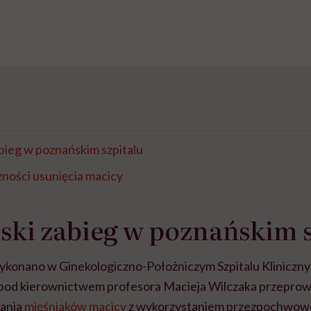
bieg w poznańskim szpitalu
ności usunięcia macicy
ki zabieg w poznańskim s
ykonano w Ginekologiczno-Położniczym Szpitalu Kliniczn
pod kierownictwem profesora Macieja Wilczaka przeprow
wania
mięśniaków macicy
z wykorzystaniem
przezpochwowej