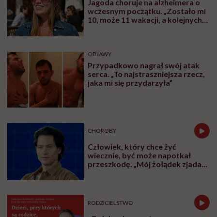
Jagoda choruje na alzheimera o
wczesnym początku. „Zostało mi
10, może 11 wakacji, a kolejnych
nie będę już świadoma”
OBJAWY
Przypadkowo nagrał swój atak
serca. „To najstraszniejsza rzecz,
jaka mi się przydarzyła”
CHOROBY
Człowiek, który chce żyć
wiecznie, być może napotkał
przeszkodę. „Mój żołądek zjada
sam siebie”
RODZICIELSTWO