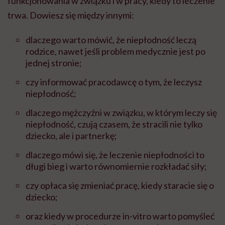
funkcjonowania w związku i w pracy, kiedy to leczenie
trwa. Dowiesz się między innymi:
dlaczego warto mówić, że niepłodność leczą
rodzice, nawet jeśli problem medycznie jest po
jednej stronie;
czy informować pracodawcę o tym, że leczysz
niepłodność;
dlaczego mężczyźni w związku, w którym leczy się
niepłodność, czują czasem, że stracili nie tylko
dziecko, ale i partnerkę;
dlaczego mówi się, że leczenie niepłodności to
długi bieg i warto równomiernie rozkładać siły;
czy opłaca się zmieniać pracę, kiedy staracie się o
dziecko;
oraz kiedy w procedurze in-vitro warto pomyśleć