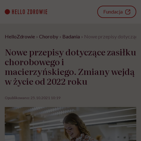
Go
to
Fundacja
content
HelloZdrowie
›
Choroby
›
Badania
›
Nowe przepisy dotyczące 
Nowe przepisy dotyczące zasiłku
chorobowego i
macierzyńskiego. Zmiany wejdą
w życie od 2022 roku
Opublikowano:
25.10.2021 10:19