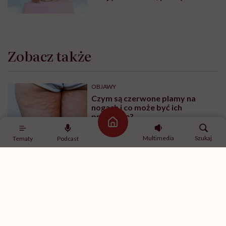
zaufanie”
Zobacz także
OBJAWY
Czym są czerwone plamy na
nogach i co może być ich
przyczyną?
Strona główna
Multimedia
Szukaj
Tematy
Podcast
OBJAWY
Bolące żyły na rękach –
zakrzepica czy nadciśnienie?