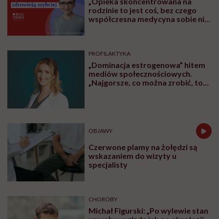
„Opieka skoncentrowana na
rodzinie to jest coś, bez czego
współczesna medycyna sobie nie
poradzi”
PROFILAKTYKA
„Dominacja estrogenowa” hitem
mediów społecznościowych.
„Najgorsze, co można zrobić, to
leczyć modne hasło”
OBJAWY
Czerwone plamy na żołędzi są
wskazaniem do wizyty u
specjalisty
CHOROBY
Michał Figurski: „Po wylewie stan