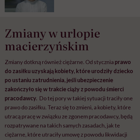
pracy kolejny raz spowodowana
jest migreną” – mówi neurolożka
Magdalena Boczarska-Jedynak
Zmiany w urlopie
macierzyńskim
Zmiany dotkną również ciężarne. Od stycznia
prawo
do zasiłku uzyskają kobiety, które urodziły dziecko
po ustaniu zatrudnienia, jeśli ubezpieczenie
zakończyło się w trakcie ciąży z powodu śmierci
pracodawcy.
Do tej pory w takiej sytuacji traciły one
prawo do zasiłku. Teraz się to zmieni, a kobiety, które
utracą pracę w związku ze zgonem pracodawcy, będą
rozpatrywane na takich samych zasadach, jak te
ciężarne, które utraciły umowę z powodu likwidacji