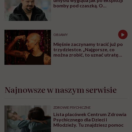
umysłu wygląda jak po eksplozji
bomby pod czaszką. O
jakiejkolwiek pracy myśli się na
samym końcu”
OBJAWY
Mięśnie zaczynamy tracić już po
trzydziestce. „Najgorsze, co
można zrobić, to uznać utratę
sprawności za nieunikniony
element starzenia”
Najnowsze w naszym serwisie
ZDROWIE PSYCHICZNE
Lista placówek Centrum Zdrowia
Psychicznego dla Dzieci i
Młodzieży. Tu znajdziesz pomoc