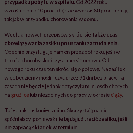
przypadku pobytu w szpitalu.
Od 2022 roku
wzrośnie on o 10 proc. i będzie wynosił 80 proc. pensji,
tak jak w przypadku chorowania w domu.
Według nowych przepisów
skróci się także czas
obowiązywania zasiłku po ustaniu zatrudnienia.
Obecnie przysługuje nam on przez pół roku, jeśli w
trakcie choroby skończyła nam się umowa. Od
nowego roku czas ten skróci się o połowę. Na zasiłek
więc będziemy mogli liczyć przez 91 dni bez pracy. Ta
zasada nie będzie jednak dotyczyła m.in. osób chorych
na
gruźlicę
lub niezdolnych do pracy w okresie
ciąży
.
To jednak nie koniec zmian. Skorzystają na nich
spóźnialscy, ponieważ
nie będą już tracić zasiłku, jeśli
nie zapłacą składek w terminie.