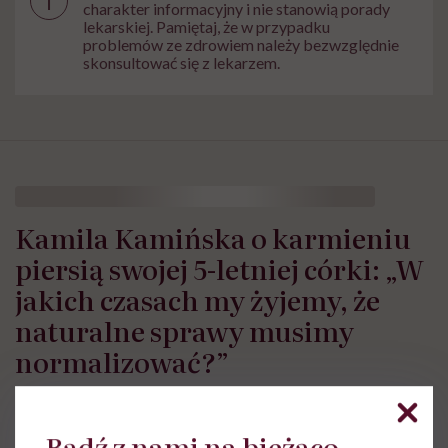
i
charakter informacyjny i nie stanowią porady
lekarskiej. Pamiętaj, że w przypadku
problemów ze zdrowiem należy bezwzględnie
skonsultować się z lekarzem.
Kamila Kamińska o karmieniu
piersią swojej 5-letniej córki: „W
jakich czasach my żyjemy, że
naturalne sprawy musimy
normalizować?”
Bądź z nami na bieżąco