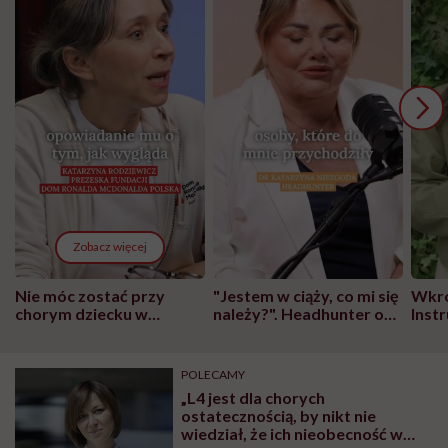
Zobacz więcej
Nie móc zostać przy
"Jestem w ciąży, co mi się
Wkró
chorym dziecku w
należy?". Headhunter o
Inst
szpitalu to tortura.
zmianie pokoleniowej u
atak
"Przeszkadzać w tym
kobiet w ciąży na rynku
wars
może chyba tylko
pracy
eksp
POLECAMY
głupota i brak
„L4 jest dla chorych
wyobraźni"
ostatecznością, by nikt nie
wiedział, że ich nieobecność w