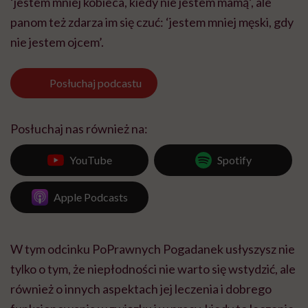
‘jestem mniej kobieca, kiedy nie jestem mamą’, ale
panom też zdarza im się czuć: ‘jestem mniej męski, gdy
nie jestem ojcem’.
Posłuchaj
podcastu
Posłuchaj nas również na:
YouTube
Spotify
Apple Podcasts
W tym odcinku PoPrawnych Pogadanek usłyszysz nie
tylko o tym, że niepłodności nie warto się wstydzić, ale
również o innych aspektach jej leczenia i dobrego