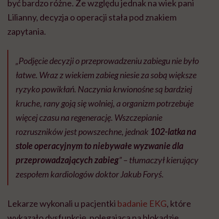
być bardzo różne. Ze względu jednak na wiek pani
Lilianny, decyzja o operacji stała pod znakiem
zapytania.
„Podjęcie decyzji o przeprowadzeniu zabiegu nie było
łatwe. Wraz z wiekiem zabieg niesie za sobą większe
ryzyko powikłań. Naczynia krwionośne są bardziej
kruche, rany goją się wolniej, a organizm potrzebuje
więcej czasu na regenerację. Wszczepianie
rozruszników jest powszechne, jednak
102-latka na
stole operacyjnym to niebywałe wyzwanie dla
przeprowadzających zabieg
” – tłumaczył kierujący
zespołem kardiologów doktor Jakub Foryś.
Lekarze wykonali u pacjentki
badanie EKG
, które
wykazało dysfunkcję, polegającą na blokadzie