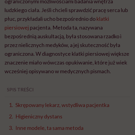
ograniczonymi możliwościami badania wnętrza
ludzkiego ciała. Jeśli chcieli sprawdzić pracę serca lub
płuc, przykładali ucho bezpośrednio do
klatki
piersiowej
pacjenta. Metoda ta, nazywana
bezpośrednią auskultacją, była stosowana rzadko i
przez nielicznych medyków, a jej skuteczność była
ograniczona. W diagnostyce klatki piersiowej większe
znaczenie miało wówczas opukiwanie, które już wiek
wcześniej opisywano w medycznych pismach.
SPIS TREŚCI
Skrępowany lekarz, wstydliwa pacjentka
Higieniczny dystans
Inne modele, ta sama metoda