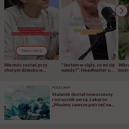
Zobacz więcej
Nie móc zostać przy
"Jestem w ciąży, co mi się
Wkró
chorym dziecku w
należy?". Headhunter o
Inst
szpitalu to tortura.
zmianie pokoleniowej u
atak
"Przeszkadzać w tym
kobiet w ciąży na rynku
wars
może chyba tylko
pracy
eksp
POLECAMY
głupota i brak
Stulatek dostał nowoczesny
wyobraźni"
rozrusznik serca. Lekarze:
„Musimy zawsze patrzeć na
całokształt pacjenta”