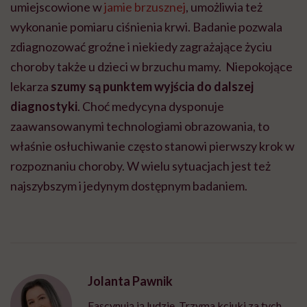
umiejscowione w
jamie brzusznej
, umożliwia też
wykonanie pomiaru ciśnienia krwi. Badanie pozwala
zdiagnozować groźne i niekiedy zagrażające życiu
choroby także u dzieci w brzuchu mamy. Niepokojące
lekarza
szumy są punktem wyjścia do dalszej
diagnostyki
. Choć medycyna dysponuje
zaawansowanymi technologiami obrazowania, to
właśnie osłuchiwanie często stanowi pierwszy krok w
rozpoznaniu choroby. W wielu sytuacjach jest też
najszybszym i jedynym dostępnym badaniem.
Jolanta Pawnik
Fascynują ją ludzie. Trzyma kciuki za tych,