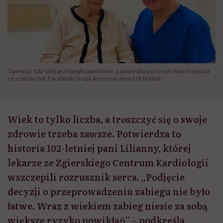
Operacja 102-latki przebiegła pomyślnie, a pacjentka po trzech dniach wyszła
ze szpitala/ fot. Facebook Grupa American Heart of Poland
Wiek to tylko liczba, a troszczyć się o swoje
zdrowie trzeba zawsze. Potwierdza to
historia 102-letniej pani Lilianny, której
lekarze ze Zgierskiego Centrum Kardiologii
wszczepili rozrusznik serca. „Podjęcie
decyzji o przeprowadzeniu zabiegu nie było
łatwe. Wraz z wiekiem zabieg niesie za sobą
większe ryzyko powikłań” – podkreśla