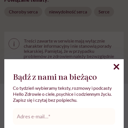
Choroby serca
niewydolność serca
Serce
Treści zawarte w serwisie mają wyłącznie
i
charakter informacyjny i nie stanowią porady
lekarskiej. Pamiętaj, że w przypadku
problemów ze zdrowiem należy bezwzględnie
skonsultować się z lekarzem.
Bądź z nami na bieżąco
Co tydzień wybieramy teksty, rozmowy i podcasty
Hello Zdrowie o ciele, psychice i codziennym życiu.
HelloZdrowie
›
Choroby
›
Badania
›
Stetoskop. Jak niezręczna
Zapisz się i czytaj bez pośpiechu.
Adres
Stetoskop. Jak niezręczna
e-
sytuacja doprowadziła do
mail
*