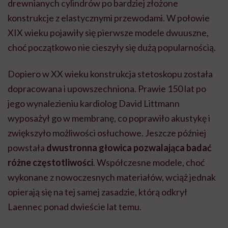
drewnianych cylindrów po bardziej złożone
konstrukcje z elastycznymi przewodami. W połowie
XIX wieku pojawiły się pierwsze modele dwuuszne,
choć początkowo nie cieszyły się dużą popularnością.
Dopiero w XX wieku konstrukcja stetoskopu została
dopracowana i upowszechniona. Prawie 150 lat po
jego wynalezieniu kardiolog David Littmann
wyposażył go w membranę, co poprawiło akustykę i
zwiększyło możliwości osłuchowe. Jeszcze później
powstała
dwustronna głowica pozwalająca badać
różne częstotliwości
. Współczesne modele, choć
wykonane z nowoczesnych materiałów, wciąż jednak
opierają się na tej samej zasadzie, którą odkrył
Laennec ponad dwieście lat temu.