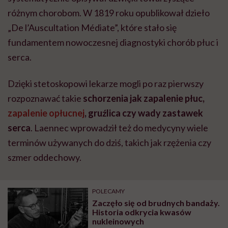
różnym chorobom. W 1819 roku opublikował dzieło
„De l’Auscultation Médiate”, które stało się
fundamentem nowoczesnej diagnostyki chorób płuc i
serca.
Dzięki stetoskopowi lekarze mogli po raz pierwszy
rozpoznawać takie
schorzenia jak zapalenie płuc,
zapalenie opłucnej
, gruźlica czy wady zastawek
serca
. Laennec wprowadził też do medycyny wiele
terminów używanych do dziś, takich jak rzężenia czy
szmer oddechowy.
POLECAMY
Zaczęło się od brudnych bandaży.
Historia odkrycia kwasów
nukleinowych