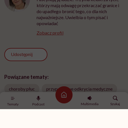
którzy mają odwagę przekraczać granice i
do upadłego bronić tego, co dla nich
najważniejsze. Uwielbia o tym pisać i
opowiadać
Zobacz profil
Udostępnij
Powiązane tematy:
choroby płuc
przypadkowe odkrycia medyczne
Strona główna
Serce
zapalenie płuc
Multimedia
Szukaj
Tematy
Podcast