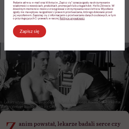
wielkiego odkrycia
Podanie adresu e-mail oraz kliknięcie „Zapisz się” oznacza zgodę na otrzymywanie
wiadomości o nowościach, produktach, promocjach lub usługach dot. Hello Zdrowie. W
dowolnym momencie możesz zrezygnować z otrzymywania newslettera. Wycofanie
zgody nie ma wpływu na zgodność z prawem przetwarzania, którego dokonano przed
jej wycofaniem. Zapoznaj się z informacjami o przetwarzaniu danych osobowych, w tym
o przysługujących Ci prawach, w naszej
Polityce prywatności
.
Jolanta Pawnik
Opublikowano:
29.05.2026 11:06
Zapisz się
Lekarz używa stetoskopu podczas badania lekarskiego, koniec XIX wieku /fot.
Kirn Vintage Stock/Corbis via Getty Images
Z
anim powstał, lekarze badali serce czy