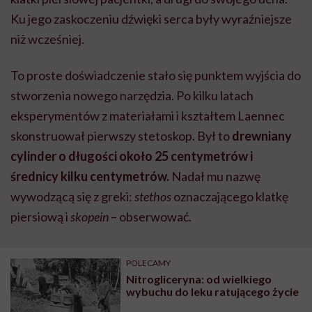
Ku jego zaskoczeniu dźwięki serca były wyraźniejsze
niż wcześniej.
To proste doświadczenie stało się punktem wyjścia do
stworzenia nowego narzędzia. Po kilku latach
eksperymentów z materiałami i kształtem Laennec
skonstruował pierwszy stetoskop. Był to
drewniany
cylinder o długości około 25 centymetrów i
średnicy kilku centymetrów.
Nadał mu nazwę
wywodzącą się z greki:
stethos
oznaczającego klatkę
piersiową i
skopein
– obserwować.
POLECAMY
Nitrogliceryna: od wielkiego
wybuchu do leku ratującego życie