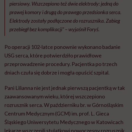
piersiowy. Wszczepiono też dwie elektrody: jedną do
prawej komory i drugą do prawego przedsionka serca.
Elektrody zostały podłączone do rozrusznika. Zabieg
przebiegł bez komplikacji” – wyjaśnił Foryś.
Po operacji 102-latce ponownie wykonano badanie
USG serca, które potwierdziło prawidłowe
przeprowadzenie procedury. Pacjentka po trzech
dniach czuła się dobrze i mogła opuścić szpital.
Pani Lilianna nie jest jednak pierwszą pacjentką w tak
zaawansowanym wieku, której wszczepiono
rozrusznik serca. W październiku br. w Górnośląskim
Centrum Medycznym (GCM) im. prof. L. Gieca
Śląskiego Uniwersytetu Medycznego w Katowicach
lekarze wszczepili stulatkowi nowoczesny rozrusznik