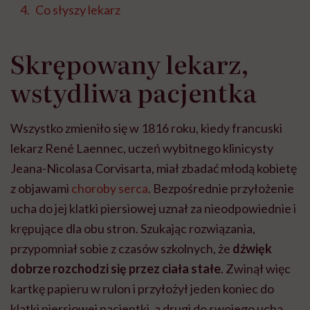
Co słyszy lekarz
Skrępowany lekarz,
wstydliwa pacjentka
Wszystko zmieniło się w 1816 roku, kiedy francuski
lekarz René Laennec, uczeń wybitnego klinicysty
Jeana-Nicolasa Corvisarta, miał zbadać młodą kobietę
z objawami
choroby serca
. Bezpośrednie przyłożenie
ucha do jej klatki piersiowej uznał za nieodpowiednie i
krępujące dla obu stron. Szukając rozwiązania,
przypomniał sobie z czasów szkolnych, że
dźwięk
dobrze rozchodzi się przez ciała stałe
. Zwinął więc
kartkę papieru w rulon i przyłożył jeden koniec do
klatki piersiowej pacjentki, a drugi do swojego ucha.