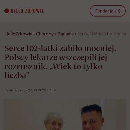
Go
to
Fundacja
content
HelloZdrowie
›
Choroby
›
Badania
›
Serce 102-latki zabiło mocn
Serce 102-latki zabiło mocniej.
Polscy lekarze wszczepili jej
rozrusznik. „Wiek to tylko
liczba”
Opublikowano:
24.11.2023 13:54