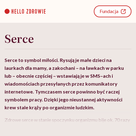
Go
to
Fundacja
content
Serce
Serce to symbol miłości. Rysują je małe dzieci na
laurkach dla mamy, a zakochani – na ławkach w parku
lub – obecnie częściej – wstawiają je w SMS–ach i
wiadomościach przesyłanych przez komunikatory
internetowe. Tymczasem serce powinno być raczej
symbolem pracy. Dzięki jego nieustannej aktywności
krew stale krąży po organizmie ludzkim.
Zdrowe serce w stanie spoczynku organizmu bije ok. 70 razy
na minutę. W stanach ekscytacji lub wzmożonego wysiłku
fizycznego może przyspieszyć nawet do 130 uderzeń. Jego