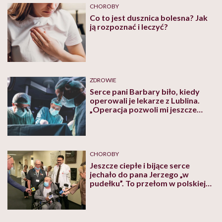
CHOROBY
Co to jest dusznica bolesna? Jak
ją rozpoznać i leczyć?
ZDROWIE
Serce pani Barbary biło, kiedy
operowali je lekarze z Lublina.
„Operacja pozwoli mi jeszcze
trochę pożyć i wychować wnuki”
CHOROBY
Jeszcze ciepłe i bijące serce
jechało do pana Jerzego „w
pudełku”. To przełom w polskiej
transplantologii. „Weszliśmy w
nową erę”