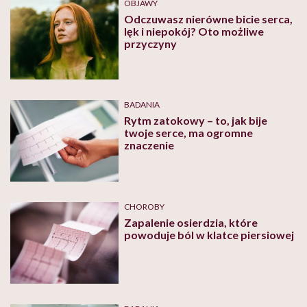
OBJAWY
Odczuwasz nierówne bicie serca,
lęk i niepokój? Oto możliwe
przyczyny
BADANIA
Rytm zatokowy – to, jak bije
twoje serce, ma ogromne
znaczenie
CHOROBY
Zapalenie osierdzia, które
powoduje ból w klatce piersiowej