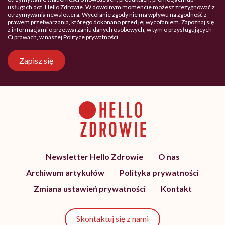
usługach dot. Hello Zdrowie. W dowolnym momencie możesz zrezygnować z
otrzymywania newslettera. Wycofanie zgody nie ma wpływu na zgodność z
prawem przetwarzania, którego dokonano przed jej wycofaniem. Zapoznaj się
z informacjami o przetwarzaniu danych osobowych, w tym o przysługujących
Ci prawach, w naszej
Polityce prywatności
.
Zapisz się
Newsletter Hello Zdrowie
O nas
Archiwum artykułów
Polityka prywatności
Zmiana ustawień prywatności
Kontakt
Skontaktuj się z nami