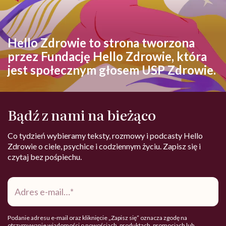
Hello Zdrowie to strona tworzona
przez Fundację Hello Zdrowie, która
jest społecznym głosem USP Zdrowie.
Bądź z nami na bieżąco
Co tydzień wybieramy teksty, rozmowy i podcasty Hello
Zdrowie o ciele, psychice i codziennym życiu. Zapisz się i
czytaj bez pośpiechu.
Adres
e-
mail
*
Podanie adresu e-mail oraz kliknięcie „Zapisz się” oznacza zgodę na
otrzymywanie wiadomości o nowościach, produktach, promocjach lub