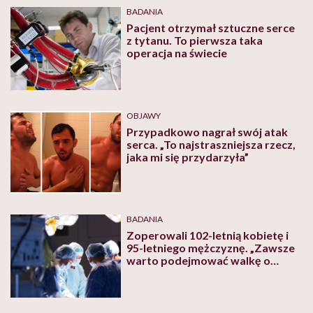
BADANIA
Pacjent otrzymał sztuczne serce
z tytanu. To pierwsza taka
operacja na świecie
OBJAWY
Przypadkowo nagrał swój atak
serca. „To najstraszniejsza rzecz,
jaka mi się przydarzyła”
BADANIA
Zoperowali 102-letnią kobietę i
95-letniego mężczyznę. „Zawsze
warto podejmować walkę o
życie” – podkreśla kardiolog