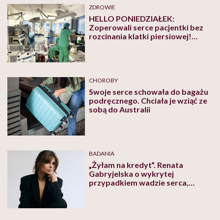
ZDROWIE
HELLO PONIEDZIAŁEK:
Zoperowali serce pacjentki bez
rozcinania klatki piersiowej!
Sukces polskich kardiochirurgów
CHOROBY
Swoje serce schowała do bagażu
podręcznego. Chciała je wziąć ze
sobą do Australii
BADANIA
„Żyłam na kredyt”. Renata
Gabryjelska o wykrytej
przypadkiem wadzie serca,
zabiegu ablacji i nowym początku