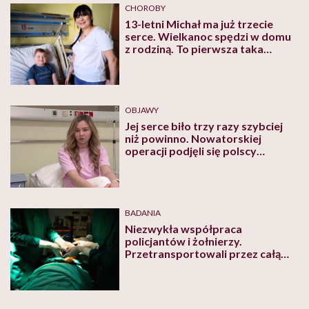
CHOROBY
13-letni Michał ma już trzecie
serce. Wielkanoc spędzi w domu
z rodziną. To pierwsza taka
retransplantacja w Polsce!
OBJAWY
Jej serce biło trzy razy szybciej
niż powinno. Nowatorskiej
operacji podjęli się polscy
specjaliści
BADANIA
Niezwykła współpraca
policjantów i żołnierzy.
Przetransportowali przez całą
Polskę serce do przeszczepu