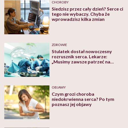
CHOROBY
Siedzisz przez cały dzień? Serce ci
tego nie wybaczy. Chyba że
wprowadzisz kilka zmian
ZDROWIE
Stulatek dostał nowoczesny
rozrusznik serca. Lekarze:
„Musimy zawsze patrzeć na
całokształt pacjenta”
OBJAWY
Czym grozi choroba
niedokrwienna serca? Po tym
poznasz jej objawy