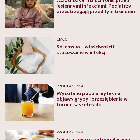
jesiennymi infekcjami. Pediatrzy
przestrzegają przed tym trendem
CIAŁO
Sól emska – właściwości i
stosowanie w infekcji
PROFILAKTYKA
Wycofano popularny lek na
objawy grypy i przeziębienia w
formie saszetek do
rozpuszczania. Powodem wada
jakościowa
PROFILAKTYKA
GIS ostrzega przed popularnymi