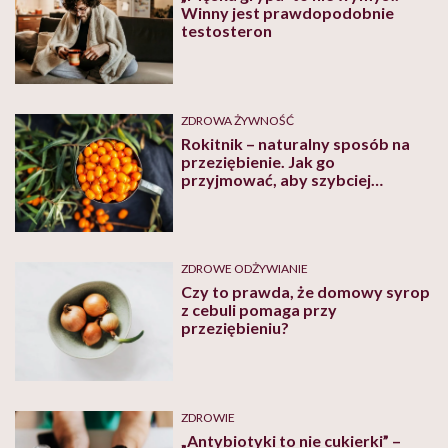
Winny jest prawdopodobnie
testosteron
ZDROWA ŻYWNOŚĆ
Rokitnik – naturalny sposób na
przeziębienie. Jak go
przyjmować, aby szybciej
wyzdrowieć i wzmocnić
odporność?
ZDROWE ODŻYWIANIE
Czy to prawda, że domowy syrop
z cebuli pomaga przy
przeziębieniu?
ZDROWIE
„Antybiotyki to nie cukierki” –