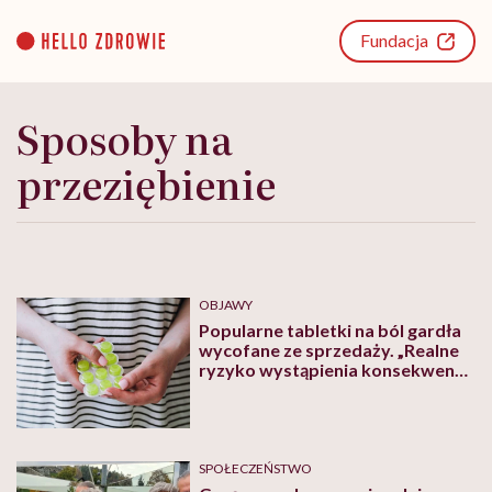
Go
to
Fundacja
content
Sposoby na
przeziębienie
OBJAWY
Popularne tabletki na ból gardła
wycofane ze sprzedaży. „Realne
ryzyko wystąpienia konsekwencji
medycznych”
SPOŁECZEŃSTWO