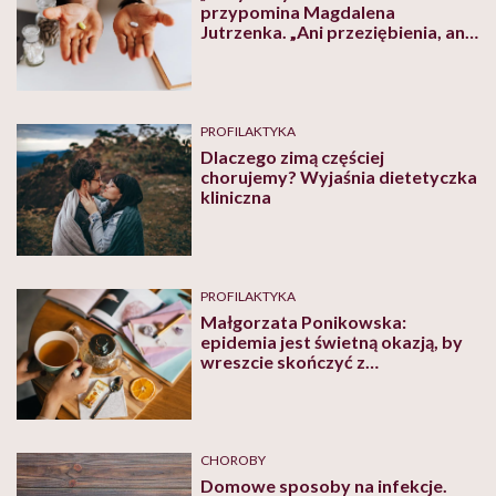
przypomina Magdalena
Jutrzenka. „Ani przeziębienia, ani
grypy, ani COVID-19 nie leczy się
antybiotykami”
PROFILAKTYKA
Dlaczego zimą częściej
chorujemy? Wyjaśnia dietetyczka
kliniczna
PROFILAKTYKA
Małgorzata Ponikowska:
epidemia jest świetną okazją, by
wreszcie skończyć z
„prezenteizmem”, czyli
chodzeniem do pracy będąc
chorym i zarażaniem innych
współpracowników
CHOROBY
Domowe sposoby na infekcje.