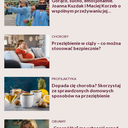
Gorąco, sucho, emocjonalnie.
Joanna Kuzdak i Maciej Korzeb o
wspólnym przeżywaniu jej
menopauzy
CHOROBY
Przeziębienie w ciąży – co można
stosować bezpiecznie?
PROFILAKTYKA
Dopada cię choroba? Skorzystaj
ze sprawdzonych domowych
sposobów na przeziębienie
OBJAWY
„Czosnóżka” ma uchronić przed