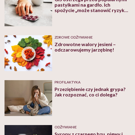
pastylkami na gardło. Ich
spożycie „może stanowić ryzyko
dla zdrowia”
ZDROWE ODŻYWIANIE
Zdrowotne walory jesieni –
odczarowujemy jarzębinę!
PROFILAKTYKA
Przeziębienie czy jednak grypa?
Jak rozpoznać, co ci dolega?
ODŻYWIANIE
Syropy z czarnego bzu, pigwy i