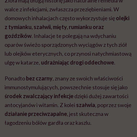
Zioła mają długą historię jako naturalne remedia w
walce z infekcjami, zwłaszcza przeziębieniami. W
domowych inhalacjach często wykorzystuje się
olejki
z tymianku, szałwii, mięty, rumianku oraz
goździków
. Inhalacje te polegają na wdychaniu
oparów świeżo sporządzonych wyciągów z tych ziół
lub olejków eterycznych, co przynosi natychmiastową
ulgę w katarze,
udrażniając drogi oddechowe
.
Ponadto
bez czarny
, znany ze swoich właściwości
immunostymulujących, powszechnie stosuje się jako
środek zwalczający infekcje
dzięki
dużej zawartości
antocyjanów i witamin. Z kolei
szałwia
, poprzez swoje
działanie przeciwzapalne
, jest skuteczna w
łagodzeniu bólów gardła oraz kaszlu.