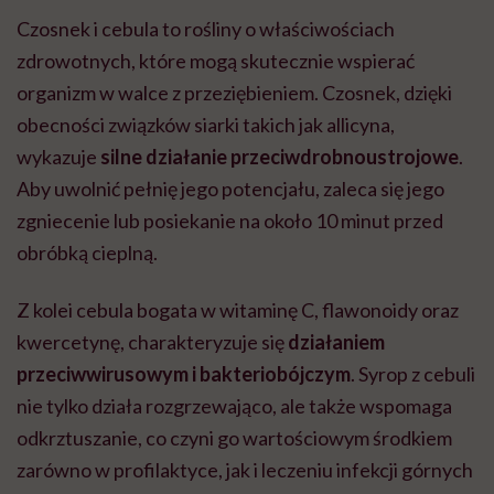
Czosnek i cebula to rośliny o właściwościach
zdrowotnych, które mogą skutecznie wspierać
organizm w walce z przeziębieniem. Czosnek, dzięki
obecności związków siarki takich jak allicyna,
wykazuje
silne działanie przeciwdrobnoustrojowe
.
Aby uwolnić pełnię jego potencjału, zaleca się jego
zgniecenie lub posiekanie na około 10 minut przed
obróbką cieplną.
Z kolei cebula bogata w witaminę C, flawonoidy oraz
kwercetynę, charakteryzuje się
działaniem
przeciwwirusowym i bakteriobójczym
. Syrop z cebuli
nie tylko działa rozgrzewająco, ale także wspomaga
odkrztuszanie, co czyni go wartościowym środkiem
zarówno w profilaktyce, jak i leczeniu infekcji górnych