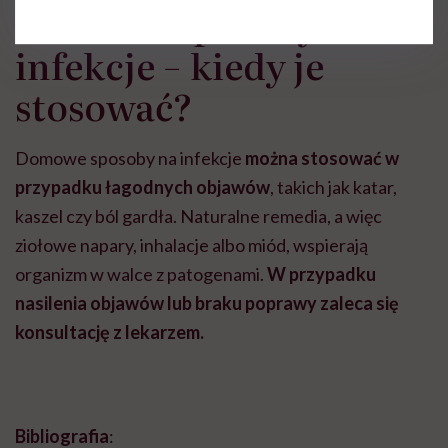
Domowe sposoby na
infekcje − kiedy je
stosować?
Domowe sposoby na infekcje
można stosować w
przypadku łagodnych objawów
, takich jak katar,
kaszel czy ból gardła. Naturalne remedia, a więc
ziołowe napary, inhalacje albo miód, wspierają
organizm w walce z patogenami.
W przypadku
nasilenia objawów lub braku poprawy zaleca się
konsultację z lekarzem.
Bibliografia
: