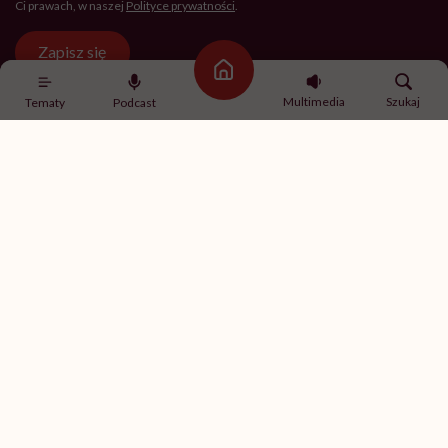
Ci prawach, w naszej
Polityce prywatności
.
Zapisz się
Strona główna
Multimedia
Szukaj
Tematy
Podcast
Newsletter Hello Zdrowie
O nas
Archiwum artykułów
Polityka prywatności
Zmiana ustawień prywatności
Kontakt
Skontaktuj się z nami
Fundacja Hello Zdrowie