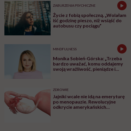
ZABURZENIA PSYCHICZNE
Życie z fobią społeczną. „Wolałam
iść godzinę pieszo, niż wsiąść do
autobusu czy pociągu”
MINDFULNESS
Monika Sobień-Górska: „Trzeba
bardzo uważać, komu oddajemy
swoją wrażliwość, pieniądze i
zaufanie”
ZDROWIE
Jajniki wcale nie idą na emeryturę
po menopauzie. Rewolucyjne
odkrycie amerykańskich
naukowców