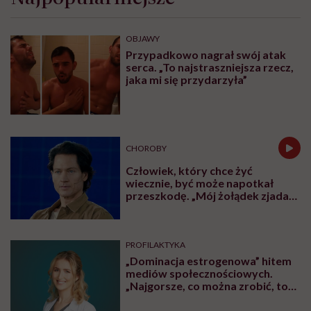
OBJAWY
Przypadkowo nagrał swój atak
serca. „To najstraszniejsza rzecz,
jaka mi się przydarzyła”
CHOROBY
Człowiek, który chce żyć
wiecznie, być może napotkał
przeszkodę. „Mój żołądek zjada
sam siebie”
PROFILAKTYKA
„Dominacja estrogenowa” hitem
mediów społecznościowych.
„Najgorsze, co można zrobić, to
leczyć modne hasło”