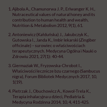
Ajibola A., Chamunorwa J. P., Erlwanger K. H.,
Nutraceutical values of natural honey and its
contribution to human health and wealth,
Nutrition & Metabolism 2012, 9(1), 61.
Antoniewicz (Kałduńska) J., Jakubczyk K.,
Gutowska I., Janda K., Imbir lekarski (Zingiber
officinale) – surowiec o właściwościach
terapeutycznych. Medycyna Ogólna i Nauki o
Zdrowiu 2021, 27(1): 40-44.
Giermaziak W., Fryzowska-Chrobot I.,
Właściwości lecznicze bzu czarnego (Sambucus
nigra), Forum Bibliotek Medycznych 2017, 10,
1(19).
Pietrzak J., Obuchowicz A., Kowol-Trela K.,
Terapia inhalacyjna u dzieci, Pediatria &
Medycyna Rodzinna 2014, 10, 4, 411-425.