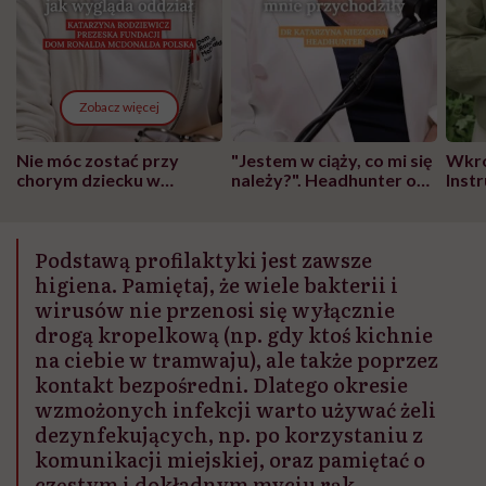
Zobacz więcej
Nie móc zostać przy
"Jestem w ciąży, co mi się
Wkró
chorym dziecku w
należy?". Headhunter o
Inst
szpitalu to tortura.
zmianie pokoleniowej u
atak
"Przeszkadzać w tym
kobiet w ciąży na rynku
wars
może chyba tylko
pracy
eksp
Podstawą profilaktyki jest zawsze
głupota i brak
wyobraźni"
higiena. Pamiętaj, że wiele bakterii i
wirusów nie przenosi się wyłącznie
drogą kropelkową (np. gdy ktoś kichnie
na ciebie w tramwaju), ale także poprzez
kontakt bezpośredni. Dlatego okresie
wzmożonych infekcji warto używać żeli
dezynfekujących, np. po korzystaniu z
komunikacji miejskiej, oraz pamiętać o
częstym i dokładnym myciu rąk.