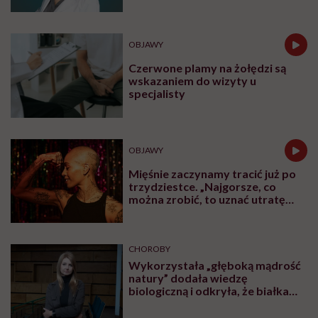
OBJAWY
Czerwone plamy na żołędzi są
wskazaniem do wizyty u
specjalisty
OBJAWY
Mięśnie zaczynamy tracić już po
trzydziestce. „Najgorsze, co
można zrobić, to uznać utratę
sprawności za nieunikniony
element starzenia”
CHOROBY
Wykorzystała „głęboką mądrość
natury” dodała wiedzę
biologiczną i odkryła, że białka
pasożytów mogą nas leczyć.
Rozmowa z Katarzyną Donskow-