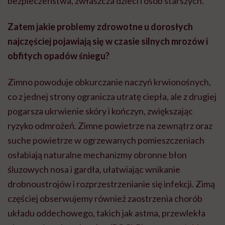
bezpieczeństwa, zwłaszcza dzieci i osób starszych.
Zatem jakie problemy zdrowotne u dorosłych
najczęściej pojawiają się w czasie silnych mrozów i
obfitych opadów śniegu?
Zimno powoduje obkurczanie naczyń krwionośnych,
co z jednej strony ogranicza utratę ciepła, ale z drugiej
pogarsza ukrwienie skóry i kończyn, zwiększając
ryzyko odmrożeń. Zimne powietrze na zewnątrz oraz
suche powietrze w ogrzewanych pomieszczeniach
osłabiają naturalne mechanizmy obronne błon
śluzowych nosa i gardła, ułatwiając wnikanie
drobnoustrojów i rozprzestrzenianie się infekcji. Zimą
częściej obserwujemy również zaostrzenia chorób
układu oddechowego, takich jak astma, przewlekła