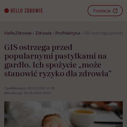
Go
to
Fundacja
content
HelloZdrowie
›
Zdrowie
›
Profilaktyka
›
GIS ostrzega przed po
GIS ostrzega przed
popularnymi pastylkami na
gardło. Ich spożycie „może
stanowić ryzyko dla zdrowia”
Opublikowano:
03.01.2023 11:18
Aktualizacja:
25.10.2023 14:52