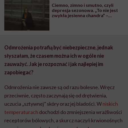
Ciemno, zimno i smutno, czyli
depresja sezonowa. „To nie jest
zwykła jesienna chandra” –
podkreśla Milena Wojnarowska.
Jak odróżnić oba te stany?
Odmrożenia potrafią być niebezpieczne, jednak
słyszałam, że czasem można ich w ogóle nie
zauważyć. Jak je rozpoznać i jak najlepiej im
zapobiegać?
Odmrożenia nie zawsze są od razu bolesne. Wręcz
przeciwnie, często zaczynają się od drętwienia,
uczucia „sztywnej” skóry oraz jej bladości. W
niskich
temperaturach
dochodzi do zmniejszenia wrażliwości
receptorów bólowych, a skurcz naczyń krwionośnych