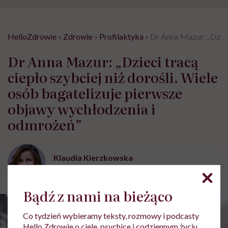
HelloZdrowie
›
Zdrowie
›
Profilaktyka
›
Dr Anna Mazur: „Dziec
Dr Anna Mazur: „Dzieci tracą
ciepło szybciej niż dorośli. Wiele
osób bagatelizuje pierwsze
objawy wychłodzenia i
odmrożeń”
Klaudia Kierzkowska
Opublikowano:
27.01.2026 09:32
Bądź z nami na bieżąco
Co tydzień wybieramy teksty, rozmowy i podcasty
Hello Zdrowie o ciele, psychice i codziennym życiu.