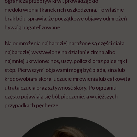
ogranicza przepływ krwi, prowadząc do
niedokrwienia tkanek i ich uszkodzenia. To właśnie
brak bólu sprawia, że początkowe objawy odmrożeń
bywają bagatelizowane.
Na odmrożenia najbardziej narażone są części ciała
najbardziej wystawione na działanie zimna albo
najmniej ukrwione: nos, uszy, policzki oraz palce rąk i
stóp. Pierwszymi objawami mogą być blada, sina lub
kredowobiała skóra, uczucie mrowienia lub całkowita
utrata czucia oraz sztywność skóry. Po ogrzaniu
często pojawiają się ból, pieczenie, a w cięższych
przypadkach pęcherze.