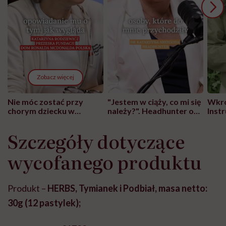
Zobacz więcej
Nie móc zostać przy
"Jestem w ciąży, co mi się
Wkró
chorym dziecku w
należy?". Headhunter o
Inst
szpitalu to tortura.
zmianie pokoleniowej u
atak
"Przeszkadzać w tym
kobiet w ciąży na rynku
wars
Szczegóły dotyczące
może chyba tylko
pracy
eksp
głupota i brak
wycofanego produktu
wyobraźni"
Produkt –
HERBS, Tymianek i Podbiał, masa netto:
30g (12 pastylek);