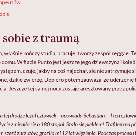
rapeutów
obie
 sobie z traumą
a, właśnie kończy studia, pracuje, tworzy zespół reggae. T
domu. W fiacie Punto jest jeszcze jego dziewczyna i koled
ępem, czuje, jakby na coś najechał, ale nie zatrzymuje się
ne, dzikie zwierzę. Dopiero potem zauważa, że uderzenie 
cja. Jeszcze tej samej nocy zostaje aresztowany przez polic
a tej drodze leżał człowiek – opowiada Sebastian. – I ten człowi
ycie zmieniło się o 180 stopni. Stało się piekłem! Trafiłem na p
m sześć zarzutów, groziło mi 12 lat więzienia. Podczas proces