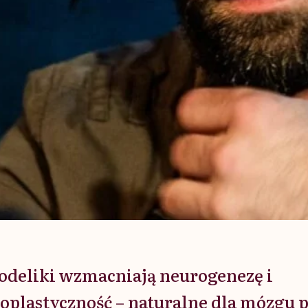
odeliki wzmacniają neurogenezę i
oplastyczność – naturalne dla mózgu 