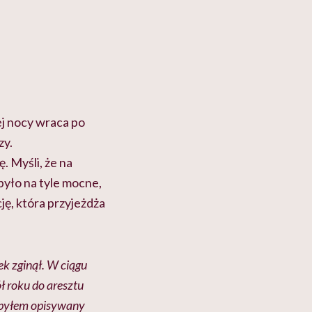
ej nocy wraca po
zy.
. Myśli, że na
było na tyle mocne,
ję, która przyjeżdża
ek zginął. W ciągu
ół roku do aresztu
u byłem opisywany