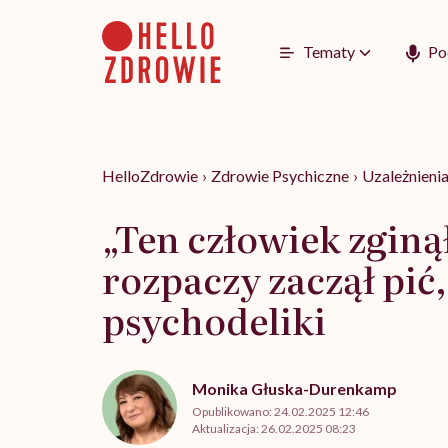
Go
to
content
Tematy
Po
HelloZdrowie
›
Zdrowie Psychiczne
›
Uzależnieni
„Ten człowiek zginął
rozpaczy zaczął pić
psychodeliki
Monika Głuska-Durenkamp
Opublikowano:
24.02.2025 12:46
Aktualizacja:
26.02.2025 08:23