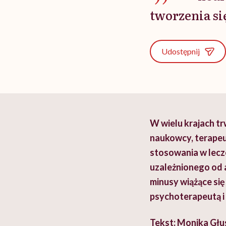
tworzenia si
Udostępnij
W wielu krajach tr
naukowcy, terapeuc
stosowania w lecz
uzależnionego od 
minusy wiążące się
psychoterapeutą i
Tekst:
Monika Głu