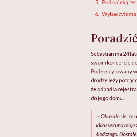
Pod opieką te
Wybaczyłem s
Poradzić
Sebastian ma 24 lat
swoim koncercie do 
Podekscytowany wyst
drodze leży potrąco
że odpadła rejestra
do jego domu.
– Okazało się, że n
kilku sekund moje ż
śledczego. Dostałe