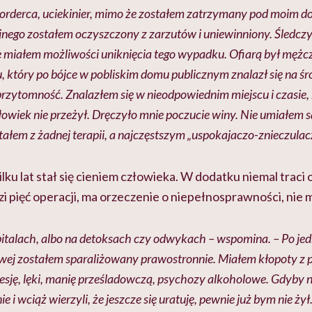
orderca, uciekinier, mimo że zostałem zatrzymany pod moim 
jnego zostałem oczyszczony z zarzutów i uniewinniony. Śledczy
ie miałem możliwości uniknięcia tego wypadku. Ofiarą był męż
który po bójce w pobliskim domu publicznym znalazł się na śro
ł przytomność. Znalazłem się w nieodpowiednim miejscu i czasie, 
złowiek nie przeżył. Dręczyło mnie poczucie winy. Nie umiałem s
tałem z żadnej terapii, a najczęstszym „uspokajaczo-znieczulac
ilku lat stał się cieniem człowieka. W dodatku niemal traci
zi pięć operacji, ma orzeczenie o niepełnosprawności, nie
pitalach, albo na detoksach czy odwykach – wspomina. – Po j
wej zostałem sparaliżowany prawostronnie. Miałem kłopoty z 
esję, lęki, manię prześladowczą, psychozy alkoholowe. Gdyby n
ie i wciąż wierzyli, że jeszcze się uratuję, pewnie już bym nie żył