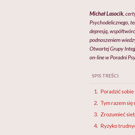
Michał Lasocik
, cer
Psychodelicznego, t
depresją, współtwórc
podnoszeniem wiedzy 
Otwartej Grupy Integ
on-line w Poradni Ps
SPIS TREŚCI
Poradzić sobie
Tym razem się 
Zrozumieć sie
Ryzyko trudny