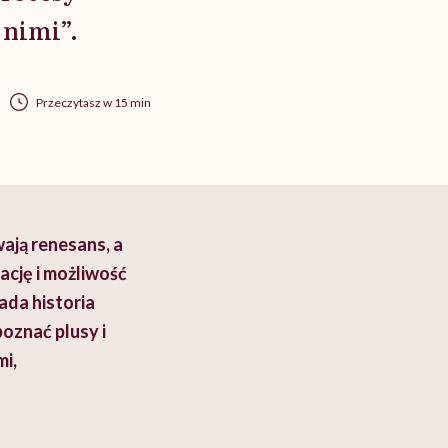
 nimi”.
Przeczytasz w 15 min
ają renesans, a
ację i możliwość
da historia
oznać plusy i
i,