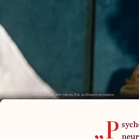
Sebastian, bohater tekstu /fot. archiwum prywatne
„P
sych
neur