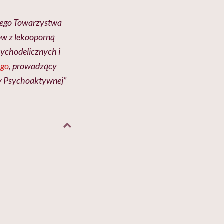
kiego Towarzystwa
ów z lekooporną
sychodelicznych i
ego
, prowadzący
py Psychoaktywnej”