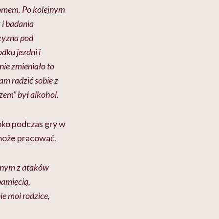
domem. Po kolejnym
 i badania
czyzna pod
dku jezdni i
nie zmieniało to
am radzić sobie z
zem” był alkohol.
 oko podczas gry w
 może pracować.
ednym z ataków
pamięcią,
ie moi rodzice,
.