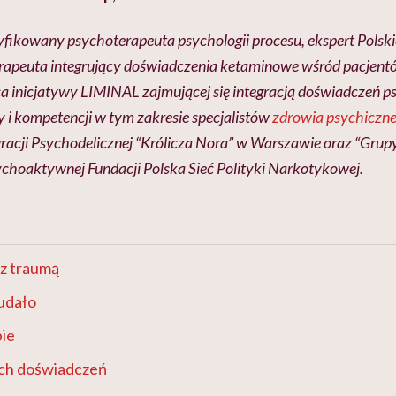
tyfikowany psychoterapeuta psychologii procesu, ekspert Pols
erapeuta integrujący doświadczenia ketaminowe wśród pacjent
a inicjatywy LIMINAL zajmującej się integracją doświadczeń p
i kompetencji w tym zakresie specjalistów
zdrowia psychiczn
racji Psychodelicznej “Królicza Nora” w Warszawie oraz “Gru
ychoaktywnej Fundacji Polska Sieć Polityki Narkotykowej.
 z traumą
udało
bie
ch doświadczeń