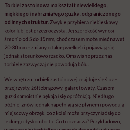
Torbiel zastoinowa ma kształt niewielkiego,
miękkiego i nabrzmiałego guzka, odgraniczonego
od innych struktur.
Zwykle przybiera niebieskawy
kolor lub jest przezroczysta. Jej szerokość wynosi
średnio od 5 do 15 mm, choć czasem może mieć nawet
20-30 mm – zmiany o takiej wielkości pojawiają się
jednak stosunkowo rzadko. Omawiane przez nas
torbiele zazwyczaj nie powodują bólu.
We wnętrzu torbieli zastoinowej znajduje się śluz –
przejrzysty,
żółt
obrązowy, galaretowaty. Czasem
guzki samoistnie pękają i się opróżniają. Niedługo
później znów jednak napełniają się płynem i powodują
miejscowy obrzęk, co z kolei może przyczyniać się do
lekkiego dyskomfortu. Co to oznacza? Przykładowo,
w przypadku torbieli na wargach dochodzi wówczas