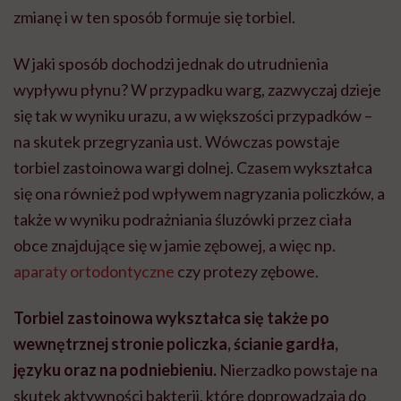
zmianę i w ten sposób formuje się torbiel.
W jaki sposób dochodzi jednak do utrudnienia
wypływu płynu? W przypadku warg, zazwyczaj dzieje
się tak w wyniku urazu, a w większości przypadków –
na skutek przegryzania ust. Wówczas powstaje
torbiel zastoinowa wargi dolnej. Czasem wykształca
się ona również pod wpływem nagryzania policzków, a
także w wyniku podrażniania śluzówki przez ciała
obce znajdujące się w jamie zębowej, a więc np.
aparaty ortodontyczne
czy protezy zębowe.
Torbiel zastoinowa wykształca się także po
wewnętrznej stronie policzka, ścianie gardła,
języku oraz na podniebieniu.
Nierzadko powstaje na
skutek aktywności bakterii, które doprowadzają do