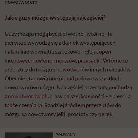
nowotworem.
Jakie guzy mózgu występują najczęściej?
Guzy mózgu mogą być pierwotne i wtórne. Te
pierwsze wywodzą się z tkanek występujących
naturalnie wewnątrzczaszkowo – gleju, opon
mózgowych, osłonek nerwów, przysadki. Wtórne to
przerzuty do mózgu z nowotworów innych narządów.
Obecnie stanowią one ponad połowę wszystkich
nowotworów mózgu. Najczęściej przerzuty pochodzą
z
nowotworów płuc
, a w dalszej kolejności – z piersi, a
także czerniaka. Rzadziej źródłem przerzutów do
mózgu są nowotwory jelit, prostaty czy nerek.
POLECAMY