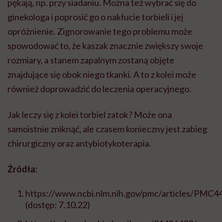
pękają, np. przy siadaniu. Można też wybrać się do
ginekologa i poprosić go o nakłucie torbieli i jej
opróżnienie. Zignorowanie tego problemu może
spowodować to, że kaszak znacznie zwiększy swoje
rozmiary, a stanem zapalnym zostaną objęte
znajdujące się obok niego tkanki. A to z kolei może
również doprowadzić do leczenia operacyjnego.
Jak leczy się z kolei torbiel zatok? Mo
że
ona
samoistnie zniknąć, ale czasem konieczny jest zabieg
chirurgiczny oraz antybiotykoterapia.
Źródła:
https://www.ncbi.nlm.nih.gov/pmc/articles/PMC4
(dostęp: 7.10.22)