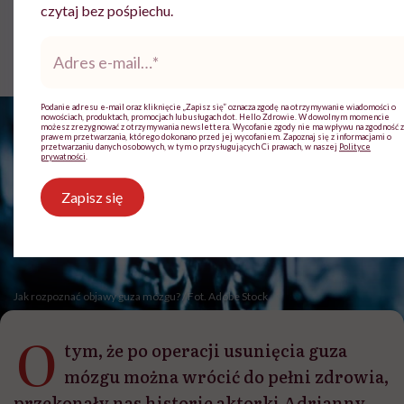
czytaj bez pośpiechu.
Aleksandra Zalewska-Stankiewicz
Adres
Opublikowano:
26.08.2024 08:42
e-
Aktualizacja:
14.08.2025 14:16
mail
*
Podanie adresu e-mail oraz kliknięcie „Zapisz się” oznacza zgodę na otrzymywanie wiadomości o
nowościach, produktach, promocjach lub usługach dot. Hello Zdrowie. W dowolnym momencie
możesz zrezygnować z otrzymywania newslettera. Wycofanie zgody nie ma wpływu na zgodność z
prawem przetwarzania, którego dokonano przed jej wycofaniem. Zapoznaj się z informacjami o
przetwarzaniu danych osobowych, w tym o przysługujących Ci prawach, w naszej
Polityce
prywatności
.
Zapisz się
Jak rozpoznać objawy guza mózgu? / Fot. Adobe Stock
O
tym, że po operacji usunięcia guza
mózgu można wrócić do pełni zdrowia,
przekonały nas historie aktorki Adrianny