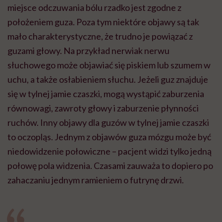
miejsce odczuwania bólu rzadko jest zgodne z
położeniem guza. Poza tym niektóre objawy są tak
mało charakterystyczne, że trudno je powiązać z
guzami głowy. Na przykład nerwiak nerwu
słuchowego może objawiać się piskiem lub szumem w
uchu, a także osłabieniem słuchu. Jeżeli guz znajduje
się w tylnej jamie czaszki, mogą wystąpić zaburzenia
równowagi, zawroty głowy i zaburzenie płynności
ruchów. Inny objawy dla guzów w tylnej jamie czaszki
to oczopląs. Jednym z objawów guza mózgu może być
niedowidzenie połowiczne – pacjent widzi tylko jedną
połowę pola widzenia. Czasami zauważa to dopiero po
zahaczaniu jednym ramieniem o futrynę drzwi.