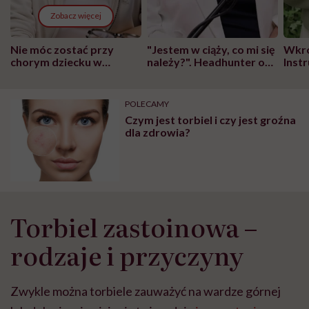
Zobacz więcej
Nie móc zostać przy
"Jestem w ciąży, co mi się
Wkró
chorym dziecku w
należy?". Headhunter o
Inst
szpitalu to tortura.
zmianie pokoleniowej u
atak
"Przeszkadzać w tym
kobiet w ciąży na rynku
wars
może chyba tylko
pracy
eksp
POLECAMY
głupota i brak
Czym jest torbiel i czy jest groźna
wyobraźni"
dla zdrowia?
Torbiel zastoinowa –
rodzaje i przyczyny
Zwykle można torbiele zauważyć na wardze górnej