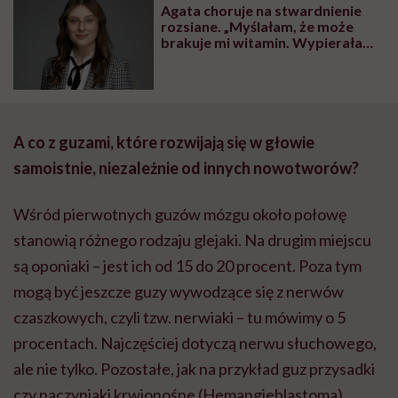
Agata choruje na stwardnienie
rozsiane. „Myślałam, że może
brakuje mi witamin. Wypierałam,
że mogę być naprawdę chora”
A co z guzami, które rozwijają się w głowie
samoistnie, niezależnie od innych nowotworów?
Wśród pierwotnych guzów mózgu około połowę
stanowią różnego rodzaju glejaki. Na drugim miejscu
są oponiaki – jest ich od 15 do 20 procent. Poza tym
mogą być jeszcze guzy wywodzące się z nerwów
czaszkowych, czyli tzw. nerwiaki – tu mówimy o 5
procentach. Najczęściej dotyczą nerwu słuchowego,
ale nie tylko. Pozostałe, jak na przykład guz przysadki
czy naczyniaki krwionośne (Hemangieblastoma),