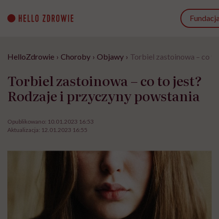
Go
to
Fundacj
content
HelloZdrowie
›
Choroby
›
Objawy
›
Torbiel zastoinowa – co to
Torbiel zastoinowa – co to jest?
Rodzaje i przyczyny powstania
Opublikowano:
10.01.2023 16:53
Aktualizacja:
12.01.2023 16:55