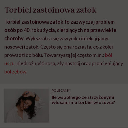
Torbiel zastoinowa zatok
Torbiel zastoinowa zatok to zazwyczaj problem
osób po 40. roku życia, cierpiących na przewlekłe
choroby.
Wykształca się w wyniku infekcji jamy
nosowej i zatok. Często się ona rozrasta, co z kolei
prowadzi do bólu. Towarzyszą jej często m.in.:
ból
uszu
, niedrożność nosa, zły nastrój oraz promieniujący
ból zębów
.
POLECAMY
Ile wspólnego ze strzyżonymi
włosami ma torbiel włosowa?