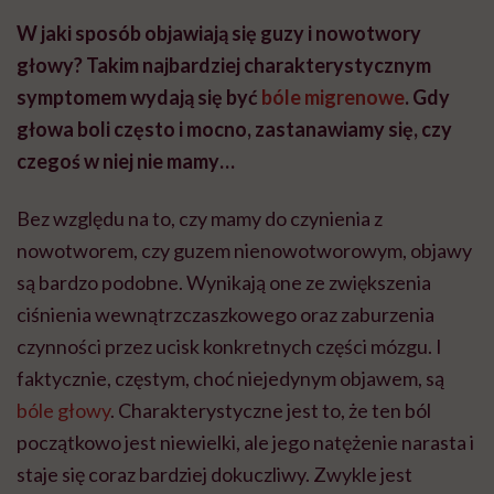
W jaki sposób objawiają się guzy i nowotwory
głowy? Takim najbardziej charakterystycznym
symptomem wydają się być
bóle migrenowe
. Gdy
głowa boli często i mocno, zastanawiamy się, czy
czegoś w niej nie mamy…
Bez względu na to, czy mamy do czynienia z
nowotworem, czy guzem nienowotworowym, objawy
są bardzo podobne. Wynikają one ze zwiększenia
ciśnienia wewnątrzczaszkowego oraz zaburzenia
czynności przez ucisk konkretnych części mózgu. I
faktycznie, częstym, choć niejedynym objawem, są
bóle głowy
. Charakterystyczne jest to, że ten ból
początkowo jest niewielki, ale jego natężenie narasta i
staje się coraz bardziej dokuczliwy. Zwykle jest