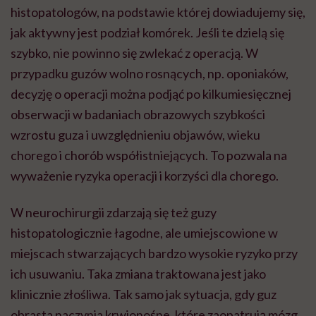
histopatologów, na podstawie której dowiadujemy się,
jak aktywny jest podział komórek. Jeśli te dzielą się
szybko, nie powinno się zwlekać z operacją. W
przypadku guzów wolno rosnących, np. oponiaków,
decyzję o operacji można podjąć po kilkumiesięcznej
obserwacji w badaniach obrazowych szybkości
wzrostu guza i uwzględnieniu objawów, wieku
chorego i chorób współistniejących. To pozwala na
wyważenie ryzyka operacji i korzyści dla chorego.
W neurochirurgii zdarzają się też guzy
histopatologicznie łagodne, ale umiejscowione w
miejscach stwarzających bardzo wysokie ryzyko przy
ich usuwaniu. Taka zmiana traktowana jest jako
klinicznie złośliwa. Tak samo jak sytuacja, gdy guz
obrasta naczynia krwionośne, które zaopatrują mózg.