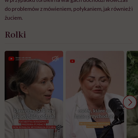
do problem
ów
z mówieniem, połykaniem, jak również i
żu
ciem.
Rolki