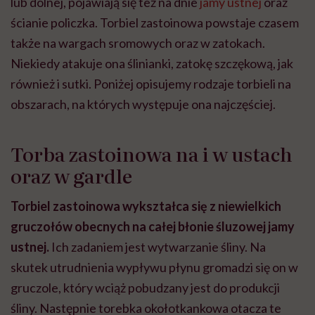
lub dolnej, pojawiają się też na dnie
jamy ustnej
oraz
ścianie policzka. Torbiel zastoinowa powstaje czasem
także na wargach sromowych oraz w zatokach.
Niekiedy atakuje ona ślinianki, zatokę szczękową, jak
również i sutki. Poniżej opisujemy rodzaje torbieli na
obszarach, na których występuje ona najczęściej.
Torba zastoinowa na i w ustach
oraz w gardle
Torbiel zastoinowa wykształca się z niewielkich
gruczołów obecnych na całej błonie śluzowej jamy
ustnej.
Ich zadaniem jest wytwarzanie śliny. Na
skutek utrudnienia wypływu płynu gromadzi się on w
gruczole, który wciąż pobudzany jest do produkcji
śliny. Następnie torebka okołotkankowa otacza te