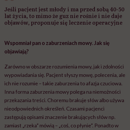
Jeśli pacjent jest młody i ma przed sobą 40-50
lat życia, to mimo że guz nie rośnie i nie daje
objawów, proponuje się leczenie operacyjne
Wspomniał pan o zaburzeniach mowy. Jak się
objawiają?
Zarówno w obszarze rozumienia mowy, jak i zdolności
wypowiadania się. Pacjent słyszy mowę, polecenia, ale
ich nie rozumie – takie zaburzenia to afazja czuciowa.
Inna forma zaburzenia mowy polega na niemożności
przekazania treści. Choremu brakuje słów albo używa
nieodpowiednich określeń. Czasami pacjenci
zastępują opisami znaczenie brakujących słów np.
zamiast „rzeka” mówią – „coś, co płynie”. Ponadto w