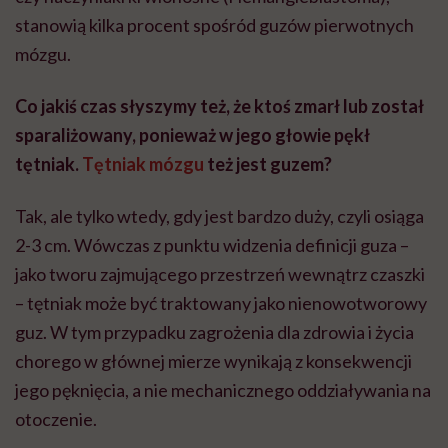
stanowią kilka procent spośród guzów pierwotnych
mózgu.
Co jakiś czas słyszymy też, że ktoś zmarł lub został
sparaliżowany, ponieważ w jego głowie pękł
tętniak.
Tętniak mózgu
też jest guzem?
Tak, ale tylko wtedy, gdy jest bardzo duży, czyli osiąga
2-3 cm. Wówczas z punktu widzenia definicji guza –
jako tworu zajmującego przestrzeń wewnątrz czaszki
– tętniak może być traktowany jako nienowotworowy
guz. W tym przypadku zagrożenia dla zdrowia i życia
chorego w głównej mierze wynikają z konsekwencji
jego pęknięcia, a nie mechanicznego oddziaływania na
otoczenie.