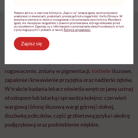
mail
*
Podanie adresu e-mail oraz kliknięcie „Zapisz się” oznacza zgodę na otrzymywanie
wiadomości o nowościach, produktach, promocjach lub usługach dot. Hello Zdrowie. W
dowolnym momencie możesz zrezygnować z otrzymywania newslettera. Wycofanie
Badanie jamy ustnej
zgody nie ma wpływu na zgodność z prawem przetwarzania, którego dokonano przed
jej wycofaniem. Zapoznaj się z informacjami o przetwarzaniu danych osobowych, w tym
o przysługujących Ci prawach, w naszej
Polityce prywatności
.
Zapisz się
Badanie jamy ustnej umożliwia
ocenę błon śluzowych
oraz oraz identyfikację zmian
takich jak: nadżerki,
owrzodzenia, obrzęk, rumień, nadmierne
rogowacenie, zmiany w pigmentacji,
torbiele
śluzowe,
zapalenie i krwawienie przyzębia oraz nadżerki zębów.
W trakcie badania lekarz oświetla wnętrze jamy ustnej
otoskopem lub latarką i sprawdza kolejno: czerwień
wargową i błonę śluzową wargi górnej i dolnej,
śluzówkę policzków, część grzbietową języka i okolicę
podjęzykową oraz podniebienie miękkie.