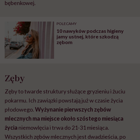
bębenkowej.
POLECAMY
10 nawyków podczas higieny
jamy ustnej, które szkodzą
zębom
Zęby
Zęby to twarde struktury służące gryzieniu i żuciu
pokarmu. Ich zawiązki powstają już w czasie życia
płodowego.
Wyżynanie pierwszych zębów
mlecznych ma miejsce około szóstego miesiąca
życia
niemowlęcia i trwa do 21-31 miesiąca.
Wszystkich zębów mlecznych jest dwadzieścia, po