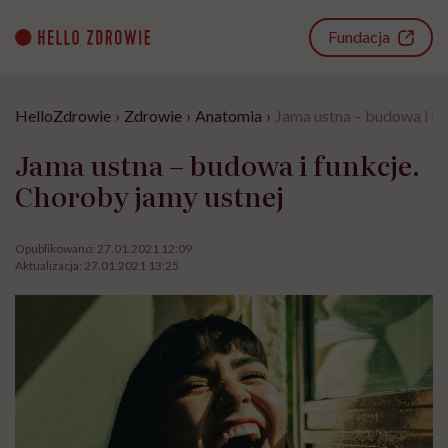
Go
to
Fundacja
content
HelloZdrowie
›
Zdrowie
›
Anatomia
›
Jama ustna – budowa i fu
Jama ustna – budowa i funkcje.
Choroby jamy ustnej
Opublikowano:
27.01.2021 12:09
Aktualizacja:
27.01.2021 13:25