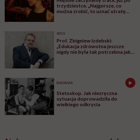
trzydziestce. „Najgorsze, co
można zrobić, to uznać utratę
sprawności za nieunikniony
element starzenia”
SEKS
Prof. Zbigniew Izdebski:
„Edukacja zdrowotna jeszcze
nigdy nie była tak potrzebna jak
teraz, kiedy jest taki chaos
informacyjny”
BADANIA
Stetoskop. Jak niezręczna
sytuacja doprowadziła do
wielkiego odkrycia