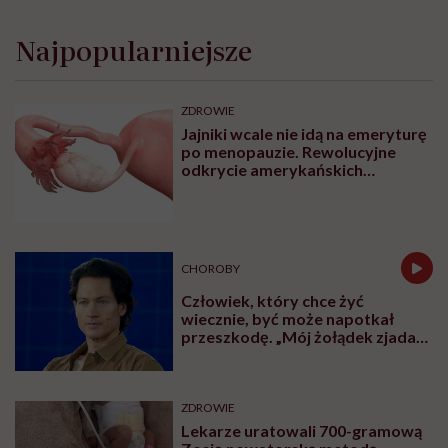
Najpopularniejsze
ZDROWIE
Jajniki wcale nie idą na emeryturę
po menopauzie. Rewolucyjne
odkrycie amerykańskich
naukowców
CHOROBY
Człowiek, który chce żyć
wiecznie, być może napotkał
przeszkodę. „Mój żołądek zjada
sam siebie”
ZDROWIE
Lekarze uratowali 700-gramową