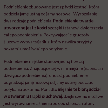
Podniebienie zbudowane jest z płytki kostnej, która
oddziela jamę ustną od jamy nosowej. Wyróżnia się
dwa rodzaje podniebienia.
Podniebienie twarde
utworzone jest z kości szczęki
i stanowi dwie trzecia
całego podniebienia. Pokrywające je gruczoły
śluzowe wytwarzają śluz, który nawilża przyjęty
pokarm i umożliwia jego połykanie.
Podniebienie miękkie stanowi jedną trzecią
podniebienia. Znajdujące się w nim mięśnie (napinacz i
dźwigacz podniebienia), unoszą podniebienie i
odgradzają jamę nosową od jamy ustnej podczas
połykania pokarmu. Ponadto
mięśnie te biorą udział
w otwieraniu trąbki słuchowej
, dzięki czemu możliwe
jest wyrównanie ciśnienia po obu stronach błony