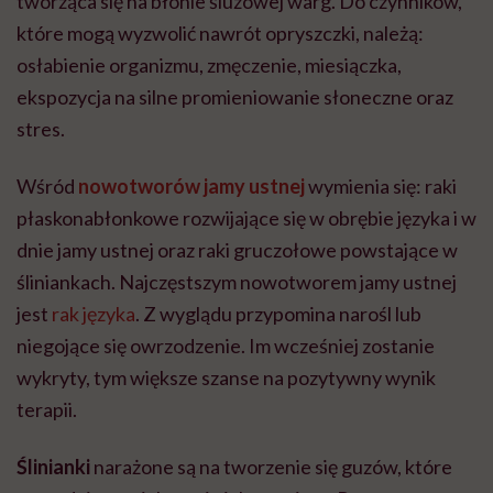
tworząca się na błonie śluzowej warg. Do czynników,
które mogą wyzwolić nawrót opryszczki, należą:
osłabienie organizmu, zmęczenie, miesiączka,
ekspozycja na silne promieniowanie słoneczne oraz
stres.
Wśród
nowotworów jamy ustnej
wymienia się: raki
płaskonabłonkowe rozwijające się w obrębie języka i w
dnie jamy ustnej oraz raki gruczołowe powstające w
śliniankach. Najczęstszym nowotworem jamy ustnej
jest
rak języka
. Z wyglądu przypomina narośl lub
niegojące się owrzodzenie. Im wcześniej zostanie
wykryty, tym większe szanse na pozytywny wynik
terapii.
Ślinianki
narażone są na tworzenie się guzów, które