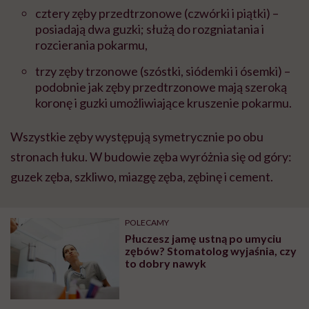
cztery zęby przedtrzonowe (czwórki i piątki) –
posiadają dwa guzki; służą do rozgniatania i
rozcierania pokarmu,
trzy zęby trzonowe (szóstki, siódemki i ósemki) –
podobnie jak zęby przedtrzonowe mają szeroką
koronę i guzki umożliwiające kruszenie pokarmu.
Wszystkie zęby występują symetrycznie po obu
stronach łuku. W budowie zęba wyróżnia się od góry:
guzek zęba, szkliwo, miazgę zęba, zębinę i cement.
POLECAMY
Płuczesz jamę ustną po umyciu
zębów? Stomatolog wyjaśnia, czy
to dobry nawyk