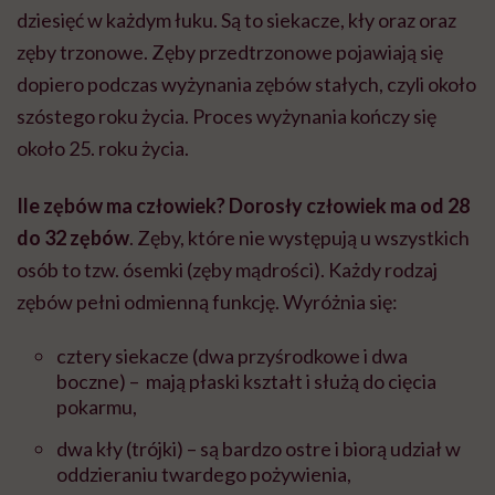
dziesięć w każdym łuku. Są to siekacze, kły oraz oraz
zęby trzonowe. Zęby przedtrzonowe pojawiają się
dopiero podczas wyżynania zębów stałych, czyli około
szóstego roku życia. Proces wyżynania kończy się
około 25. roku życia.
Ile zębów ma człowiek? Dorosły człowiek ma od 28
do 32 zębów
. Zęby, które nie występują u wszystkich
osób to tzw. ósemki (zęby mądrości). Każdy rodzaj
zębów pełni odmienną funkcję. Wyróżnia się:
cztery siekacze (dwa przyśrodkowe i dwa
boczne) – mają płaski kształt i służą do cięcia
pokarmu,
dwa kły (trójki) – są bardzo ostre i biorą udział w
oddzieraniu twardego pożywienia,