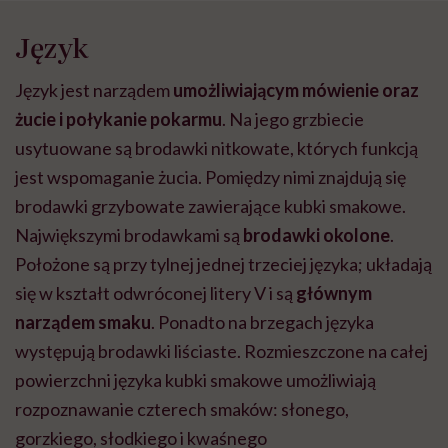
Język
Język jest narządem
umożliwiającym mówienie oraz
żucie i połykanie pokarmu
. Na jego grzbiecie
usytuowane są brodawki nitkowate, których funkcją
jest wspomaganie żucia. Pomiędzy nimi znajdują się
brodawki grzybowate zawierające kubki smakowe.
Największymi brodawkami są
brodawki okolone
.
Położone są przy tylnej jednej trzeciej języka; układają
się w kształt odwróconej litery V i są
głównym
narządem smaku
. Ponadto na brzegach języka
występują brodawki liściaste. Rozmieszczone na całej
powierzchni języka kubki smakowe umożliwiają
rozpoznawanie czterech smaków: słonego,
gorzkiego, słodkiego i kwaśnego