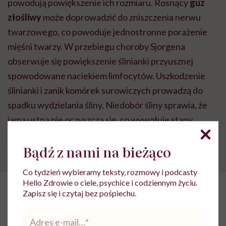
powodują powiększenie ich rozmiaru. Rosnący
guz
złośliwy
może doprowadzić do zniszczenia nerwu
twarzowego, co powoduje jednostronne porażenie
mięśni twarzy. W przebiegu choroby Sjorgena
obserwuje się powiększenie ślinianki przyusznej
spowodowane naciekiem limfocytów. Uszkodzenie
ślinianki i zanik komórek surowiczych prowadzą do
spadku wydzielania śliny. Niedobór śliny sprawia, że
jama ustna nie oczyszcza się, co wywołuje stany
zapalne dziąseł, krwawienie z dziąseł i próchnicę
Bądź z nami na bieżąco
zębów.
Co tydzień wybieramy teksty, rozmowy i podcasty
Hello Zdrowie o ciele, psychice i codziennym życiu.
POLECAMY
Zapisz się i czytaj bez pośpiechu.
Dlaczego afty wracają i jak sobie
poradzić z tym problemem?
Adres
e-