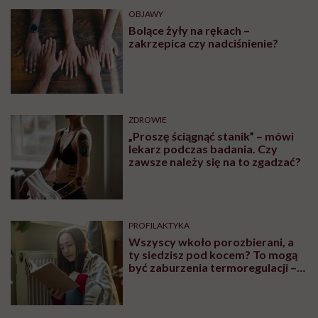
OBJAWY
Bolące żyły na rękach –
zakrzepica czy nadciśnienie?
ZDROWIE
„Proszę ściągnąć stanik” – mówi
lekarz podczas badania. Czy
zawsze należy się na to zgadzać?
PROFILAKTYKA
Wszyscy wkoło porozbierani, a
ty siedzisz pod kocem? To mogą
być zaburzenia termoregulacji –
wynikające z choroby lub złych
nawyków