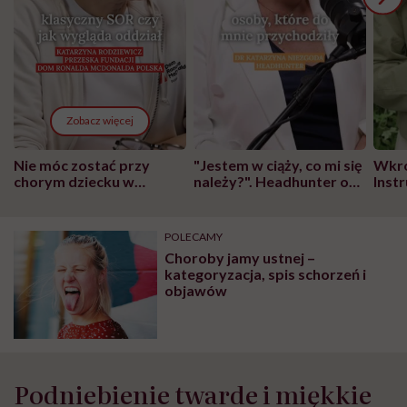
Zobacz więcej
Nie móc zostać przy
"Jestem w ciąży, co mi się
Wkró
chorym dziecku w
należy?". Headhunter o
Inst
szpitalu to tortura.
zmianie pokoleniowej u
atak
"Przeszkadzać w tym
kobiet w ciąży na rynku
wars
może chyba tylko
pracy
eksp
POLECAMY
głupota i brak
Choroby jamy ustnej –
wyobraźni"
kategoryzacja, spis schorzeń i
objawów
Podniebienie twarde i miękkie