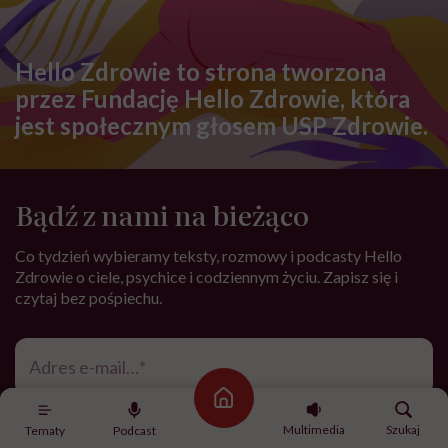
Hello Zdrowie to strona tworzona
przez Fundację Hello Zdrowie, która
jest społecznym głosem USP Zdrowie.
Bądź z nami na bieżąco
Co tydzień wybieramy teksty, rozmowy i podcasty Hello
Zdrowie o ciele, psychice i codziennym życiu. Zapisz się i
czytaj bez pośpiechu.
Adres
e-
mail
*
Strona główna
Podanie adresu e-mail oraz kliknięcie „Zapisz się” oznacza zgodę na
Multimedia
Szukaj
Tematy
Podcast
otrzymywanie wiadomości o nowościach, produktach, promocjach lub