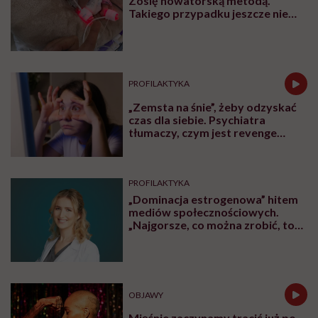
Zosię nowatorską metodą.
Takiego przypadku jeszcze nie
było
PROFILAKTYKA
„Zemsta na śnie”, żeby odzyskać
czas dla siebie. Psychiatra
tłumaczy, czym jest revenge
bedtime procrastination
PROFILAKTYKA
„Dominacja estrogenowa” hitem
mediów społecznościowych.
„Najgorsze, co można zrobić, to
leczyć modne hasło”
OBJAWY
Mięśnie zaczynamy tracić już po