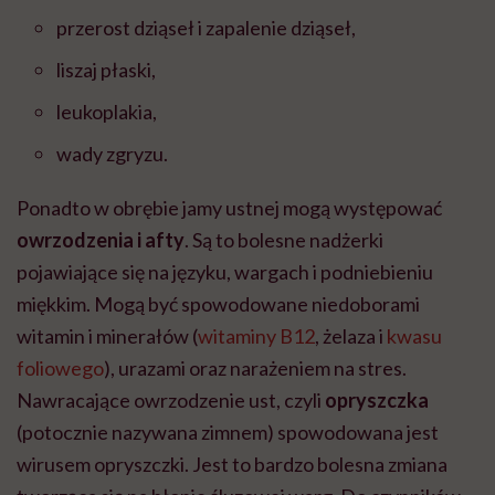
przerost dziąseł i zapalenie dziąseł,
liszaj płaski,
leukoplakia,
wady zgryzu.
Ponadto w obrębie jamy ustnej mogą występować
owrzodzenia i afty
. Są to bolesne nadżerki
pojawiające się na języku, wargach i podniebieniu
miękkim. Mogą być spowodowane niedoborami
witamin i minerałów (
witaminy B12
, żelaza i
kwasu
foliowego
), urazami oraz narażeniem na stres.
Nawracające owrzodzenie ust, czyli
opryszczka
(potocznie nazywana zimnem) spowodowana jest
wirusem opryszczki. Jest to bardzo bolesna zmiana