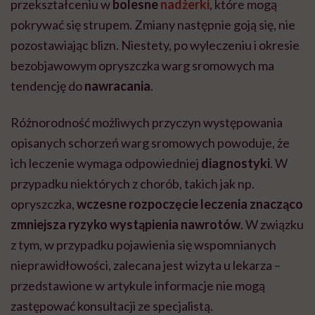
przekształceniu w
bolesne
nadżerki
, które mogą
pokrywać się strupem. Zmiany następnie goją się, nie
pozostawiając blizn. Niestety, po wyleczeniu i okresie
bezobjawowym opryszczka warg sromowych ma
tendencję do
nawracania
.
Różnorodność możliwych przyczyn występowania
opisanych schorzeń warg sromowych powoduje, że
ich leczenie wymaga odpowiedniej
diagnostyki
. W
przypadku niektórych z chorób, takich jak np.
opryszczka,
wczesne rozpoczęcie leczenia znacząco
zmniejsza ryzyko wystąpienia nawrotów
. W związku
z tym, w przypadku pojawienia się wspomnianych
nieprawidłowości, zalecana jest wizyta u lekarza –
przedstawione w artykule informacje nie mogą
zastępować konsultacji ze specjalistą.