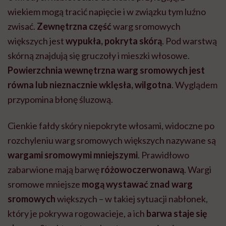
wiekiem mogą tracić napięcie i w związku tym luźno
zwisać.
Zewnętrzna część
warg sromowych
większych jest
wypukła, pokryta skórą
. Pod warstwą
skórną znajdują się gruczoły i mieszki włosowe.
Powierzchnia wewnętrzna warg sromowych jest
równa lub nieznacznie wklęsła, wilgotna
. Wyglądem
przypomina błonę śluzową.
Cienkie fałdy skóry niepokryte włosami, widoczne po
rozchyleniu warg sromowych większych nazywane są
wargami sromowymi mniejszymi
. Prawidłowo
zabarwione mają barwę
różowoczerwonawą
. Wargi
sromowe mniejsze
mogą wystawać znad warg
sromowych
większych – w takiej sytuacji nabłonek,
który je pokrywa rogowacieje, a ich
barwa staje się