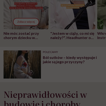
Zobacz więcej
Nie móc zostać przy
"Jestem w ciąży, co mi się
Wkró
chorym dziecku w
należy?". Headhunter o
Inst
szpitalu to tortura.
zmianie pokoleniowej u
atak
"Przeszkadzać w tym
kobiet w ciąży na rynku
wars
może chyba tylko
pracy
eksp
POLECAMY
głupota i brak
Ból sutków – kiedy występuje i
wyobraźni"
jakie są jego przyczyny?
Nieprawidłowości w
budowie i choroby