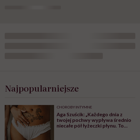
Najpopularniejsze
CHOROBY INTYMNE
Aga Szuścik: „Każdego dnia z
twojej pochwy wypływa średnio
niecałe pół łyżeczki płynu. To
normalne, że wieczorem majtki są
brudne”