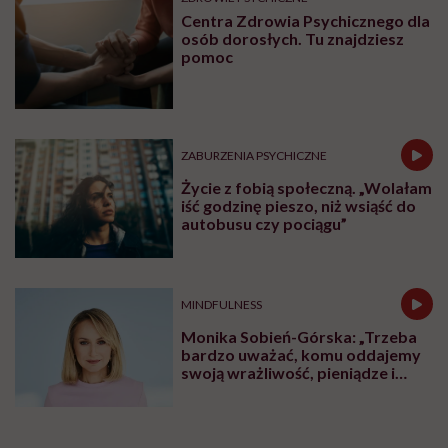
Centra Zdrowia Psychicznego dla
osób dorosłych. Tu znajdziesz
pomoc
ZABURZENIA PSYCHICZNE
Życie z fobią społeczną. „Wolałam
iść godzinę pieszo, niż wsiąść do
autobusu czy pociągu”
MINDFULNESS
Monika Sobień-Górska: „Trzeba
bardzo uważać, komu oddajemy
swoją wrażliwość, pieniądze i
zaufanie”