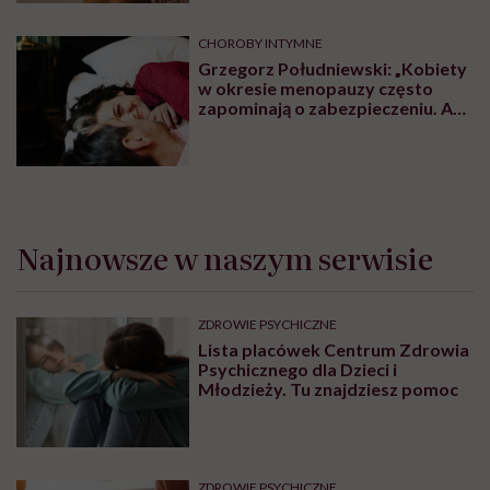
CHOROBY INTYMNE
Grzegorz Południewski: „Kobiety
w okresie menopauzy często
zapominają o zabezpieczeniu. A
przecież prezerwatywa chroni
także przed większością chorób
przenoszonych drogą płciową”
Najnowsze w naszym serwisie
ZDROWIE PSYCHICZNE
Lista placówek Centrum Zdrowia
Psychicznego dla Dzieci i
Młodzieży. Tu znajdziesz pomoc
ZDROWIE PSYCHICZNE