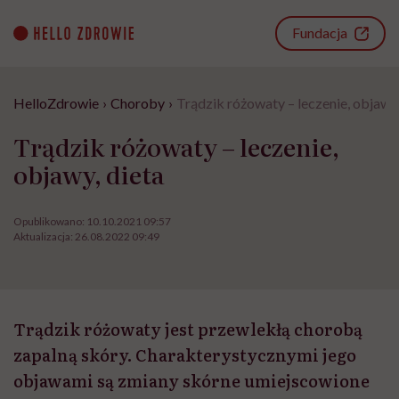
Go
to
Fundacja
content
HelloZdrowie
›
Choroby
›
Trądzik różowaty – leczenie, objawy,
Trądzik różowaty – leczenie,
objawy, dieta
Opublikowano:
10.10.2021 09:57
Aktualizacja:
26.08.2022 09:49
Trądzik różowaty jest przewlekłą chorobą
zapalną skóry. Charakterystycznymi jego
objawami są zmiany skórne umiejscowione