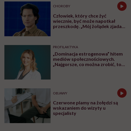
CHOROBY
Człowiek, który chce żyć
wiecznie, być może napotkał
przeszkodę. „Mój żołądek zjada
sam siebie”
PROFILAKTYKA
„Dominacja estrogenowa” hitem
mediów społecznościowych.
„Najgorsze, co można zrobić, to
leczyć modne hasło”
OBJAWY
Czerwone plamy na żołędzi są
wskazaniem do wizyty u
specjalisty