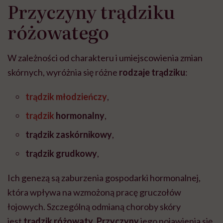
Przyczyny trądziku
może chyba tylko
pracy
eksp
głupota i brak
różowatego
wyobraźni"
W zależności od charakteru i umiejscowienia zmian
skórnych, wyróżnia się różne
rodzaje trądziku
:
trądzik młodzieńczy
,
trądzik
hormonalny
,
trądzik zaskórnikowy
,
trądzik grudkowy
,
Ich genezą są zaburzenia gospodarki hormonalnej,
która wpływa na wzmożoną pracę gruczołów
łojowych. Szczególną odmianą choroby skóry
jest
trądzik różowaty
.
Przyczyny
jego pojawienia się