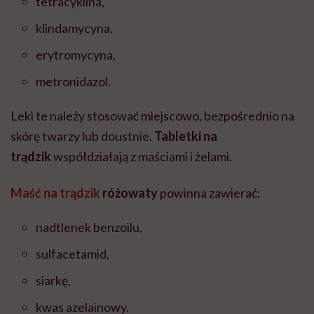
tetracyklina,
klindamycyna,
erytromycyna,
metronidazol.
Leki te należy stosować miejscowo, bezpośrednio na
skórę twarzy lub doustnie.
Tabletki na
trądzik
współdziałają z maściami i żelami.
Maść na trądzik
różowaty
powinna zawierać:
nadtlenek benzoilu,
sulfacetamid,
siarkę,
kwas azelainowy.