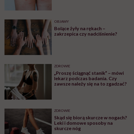
OBJAWY
Bolące żyły na rękach –
zakrzepica czy nadciśnienie?
ZDROWIE
„Proszę ściągnąć stanik” – mówi
lekarz podczas badania. Czy
zawsze należy się na to zgadzać?
ZDROWIE
Skąd się biorą skurcze w nogach?
Leki i domowe sposoby na
skurcze nóg