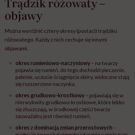
Trądzik różowaty –
objawy
Można wyróżnić cztery okresy (postaci) trądziku
różowatego. Każdy z nich cechuje się innymi
objawami.
okres rumieniowo-naczyniowy
– na twarzy
pojawia się rumień, do tego dochodzi pieczenie,
palenie, uczucie ściągnięcia skóry, widoczne stają
się rozszerzone naczynka,
okres grudkowo-krostkowy
– pojawiają się w
nim wykwity grudkowo-krostkowe, które lekko
się złuszczają, w środkowej części twarzy
zauważalny jest również rumień,
okres z dominacją zmian przerostowych
–
można je zauważyć niemal wyłącznie u mężczyzn