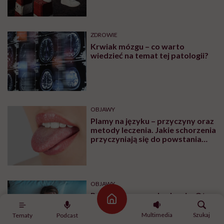
ZDROWIE
Krwiak mózgu – co warto
wiedzieć na temat tej patologii?
OBJAWY
Plamy na języku – przyczyny oraz
metody leczenia. Jakie schorzenia
przyczyniają się do powstania
plam na języku?
OBJAWY
Ból głowy po przebudzeniu. Oto
Strona główna
najczęstsze przyczyny
Multimedia
Szukaj
Tematy
Podcast