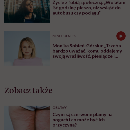
Życie z fobią społeczną. „Wolałam
iść godzinę pieszo, niż wsiąść do
autobusu czy pociągu”
MINDFULNESS
Monika Sobień-Górska: „Trzeba
bardzo uważać, komu oddajemy
swoją wrażliwość, pieniądze i
zaufanie”
Zobacz także
OBJAWY
Czym są czerwone plamy na
nogach i co może być ich
przyczyną?