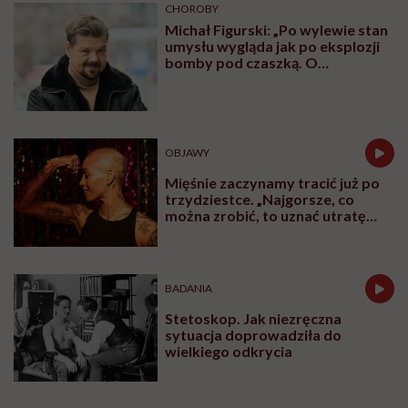
CHOROBY
Michał Figurski: „Po wylewie stan
umysłu wygląda jak po eksplozji
bomby pod czaszką. O
jakiejkolwiek pracy myśli się na
samym końcu”
OBJAWY
Mięśnie zaczynamy tracić już po
trzydziestce. „Najgorsze, co
można zrobić, to uznać utratę
sprawności za nieunikniony
element starzenia”
BADANIA
Stetoskop. Jak niezręczna
sytuacja doprowadziła do
wielkiego odkrycia