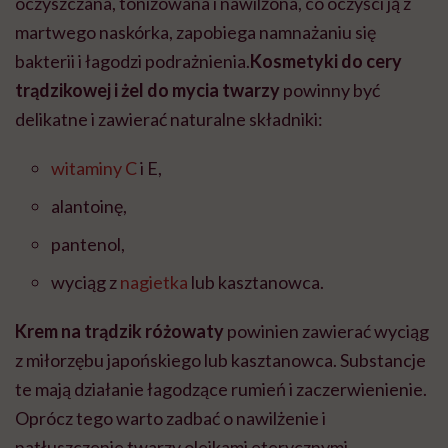
oczyszczana, tonizowana i nawilżona, co oczyści ją z
martwego naskórka, zapobiega namnażaniu się
bakterii i łagodzi podrażnienia.
Kosmetyki do cery
trądzikowej i żel do mycia twarzy
powinny być
delikatne i zawierać naturalne składniki:
witaminy C
i E,
alantoinę,
pantenol,
wyciąg z
nagietka
lub kasztanowca.
Krem na trądzik różowaty
powinien zawierać wyciąg
z miłorzębu japońskiego lub kasztanowca. Substancje
te mają działanie łagodzące rumień i zaczerwienienie.
Oprócz tego warto zadbać o nawilżenie i
natłuszczenie twarzy olejkami eterycznymi