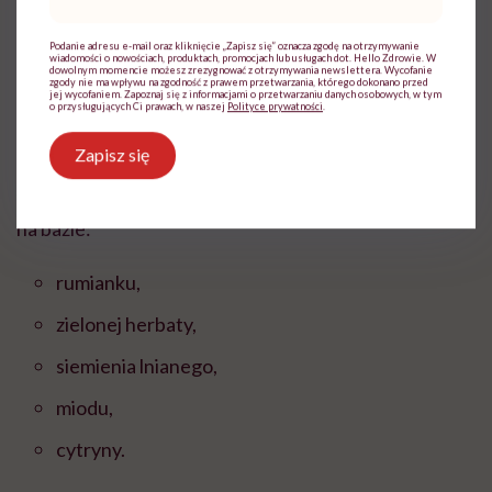
mail
*
dużego wysiłku fizycznego,
Podanie adresu e-mail oraz kliknięcie „Zapisz się” oznacza zgodę na otrzymywanie
wiadomości o nowościach, produktach, promocjach lub usługach dot. Hello Zdrowie. W
stresu,
dowolnym momencie możesz zrezygnować z otrzymywania newslettera. Wycofanie
zgody nie ma wpływu na zgodność z prawem przetwarzania, którego dokonano przed
jej wycofaniem. Zapoznaj się z informacjami o przetwarzaniu danych osobowych, w tym
używek.
o przysługujących Ci prawach, w naszej
Polityce prywatności
.
Zapisz się
Do pielęgnacji można wykorzystać samodzielnie
wykonane domowe kosmetyki i
maseczki na trądzik
na bazie:
rumianku,
zielonej herbaty,
siemienia lnianego,
miodu,
cytryny.