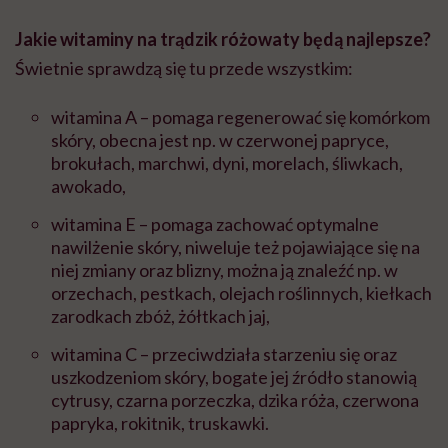
Jakie witaminy na trądzik różowaty będą najlepsze?
Świetnie sprawdzą się tu przede wszystkim:
witamina A – pomaga regenerować się komórkom
skóry, obecna jest np. w czerwonej papryce,
brokułach, marchwi, dyni, morelach, śliwkach,
awokado,
witamina E – pomaga zachować optymalne
nawilżenie skóry, niweluje też pojawiające się na
niej zmiany oraz blizny, można ją znaleźć np. w
orzechach, pestkach, olejach roślinnych, kiełkach
zarodkach zbóż, żółtkach jaj,
witamina C – przeciwdziała starzeniu się oraz
uszkodzeniom skóry, bogate jej źródło stanowią
cytrusy, czarna porzeczka, dzika róża, czerwona
papryka, rokitnik, truskawki.