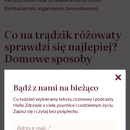
(herbacianym, arganowym, lawendowym).
Co na trądzik różowaty
sprawdzi się najlepiej?
Domowe sposoby
Leczenie trądziku różowatego
wiąże się ze zmianą
stylu życia i nawyków. Polega na unikaniu czynników,
Bądź z nami na bieżąco
które mogą zaostrzyć objawy choroby, a więc:
Co tydzień wybieramy teksty, rozmowy i podcasty
chlorowanej wody,
Hello Zdrowie o ciele, psychice i codziennym życiu.
Zapisz się i czytaj bez pośpiechu.
sauny,
Adres
nadmiernego nasłonecznienia,
e-