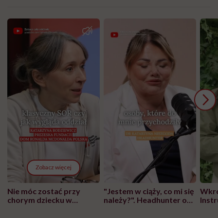
Zobacz więcej
Nie móc zostać przy
"Jestem w ciąży, co mi się
Wkró
chorym dziecku w
należy?". Headhunter o
Inst
szpitalu to tortura.
zmianie pokoleniowej u
atak
"Przeszkadzać w tym
kobiet w ciąży na rynku
wars