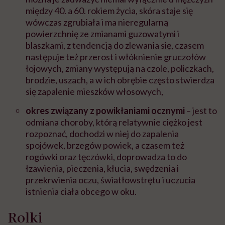
między 40. a 60. rokiem życia, skóra staje się
wówczas zgrubiała i ma nieregularną
powierzchnię ze zmianami guzowatymi i
blaszkami, z tendencją do zlewania się, czasem
następuje też przerost i włóknienie gruczołów
łojowych, zmiany występują na czole, policzkach,
brodzie, uszach, a w ich obrębie często stwierdza
się zapalenie mieszków włosowych,
okres związany z powikłaniami ocznymi
– jest to
odmiana choroby, którą relatywnie ciężko jest
rozpoznać, dochodzi w niej do zapalenia
spojówek, brzegów powiek, a czasem też
rogówki oraz tęczówki, doprowadza to do
łzawienia, pieczenia, kłucia, swędzenia i
przekrwienia oczu, światłowstrętu i uczucia
istnienia ciała obcego w oku.
Rolki