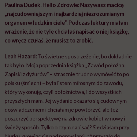
Paulina Dudek, Hello Zdrowie: Nazywasz macicę
„najcudowniejszym i najbardziej niezrozumianym
organem w ludzkim ciele”. Podczas lektury miałam
wrażenie, że nie tyle chciałaś napisać o niej książkę,
co wręcz czułaś, że musisz to zrobić.
Leah Hazard:
To świetne spostrzeżenie, bo dokładnie
tak było. Moja poprzednia książka „Zawód położna.
Zapiski z dyżurów” – strasznie trudno wymówić to po
polsku (śmiech) – była listem miłosnym do zawodu,
który wykonuję, czyli położnictwa, i do wszystkich
przyszłych mam. Jej wydanie okazało się cudownym
doświadczeniem i chciałam je powtórzyć, ale też
poszerzyć perspektywę na zdrowie kobiet w nowy i
świeży sposób. Tylko o czym napisać? Siedziałam przy
biurku, głowiąc się nad pomysłami, aż przyszło do