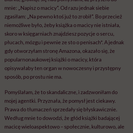
mnie: „Napisz o macicy”. Od razu jednak siebie
zgasiłam: „Na pewno ktoś już to zrobił”. Bo przecież
niemożliwe było, żeby książka o macicy nie istniała,
skoro w księgarniach znajdziesz pozycje o sercu,
płucach, mózgu i pewnie ze sto o penisach*. A jednak
gdy otworzyłam stronę Amazona, okazało się, że
popularnonaukowej książki o macicy, która
opisywałaby ten organ w nowoczesny i przystępny
sposób, po prostu nie ma.
Pomyślałam, że to skandaliczne, i zadzwoniłam do
mojej agentki. Przyznała, że pomysł jest ciekawy.
Prawa do tłumaczeń sprzedały się błyskawicznie.
Według mnie to dowodzi, że głód książki badającej
macicę wieloaspektowo – społecznie, kulturowo, ale