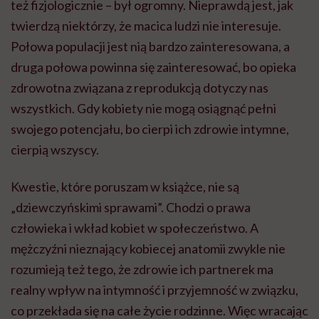
też fizjologicznie – był ogromny. Nieprawdą jest, jak
twierdzą niektórzy, że macica ludzi nie interesuje.
Połowa populacji jest nią bardzo zainteresowana, a
druga połowa powinna się zainteresować, bo opieka
zdrowotna związana z reprodukcją dotyczy nas
wszystkich. Gdy kobiety nie mogą osiągnąć pełni
swojego potencjału, bo cierpi ich zdrowie intymne,
cierpią wszyscy.
Kwestie, które poruszam w książce, nie są
„dziewczyńskimi sprawami”. Chodzi o prawa
człowieka i wkład kobiet w społeczeństwo. A
mężczyźni nieznający kobiecej anatomii zwykle nie
rozumieją też tego, że zdrowie ich partnerek ma
realny wpływ na intymność i przyjemność w związku,
co przekłada się na całe życie rodzinne. Więc wracając