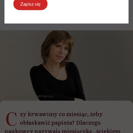
Zapisz się
Paulina Dudek
Opublikowano:
07.05.2026 10:02
Aktualizacja:
07.05.2026 10:06
Leah Hazard / Fot. Matt Marcus
C
zy krwawimy co miesiąc, żeby
obłaskawić papieża? Dlaczego
naukowcy nazywają miesiączkę „ściekiem