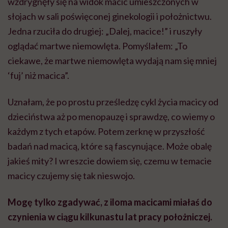
wzdrygnęły się na widok macic umieszczonych w
słojach w sali poświęconej ginekologii i położnictwu.
Jedna rzuciła do drugiej: „Dalej, macice!” i ruszyły
oglądać martwe niemowlęta. Pomyślałem: „To
ciekawe, że martwe niemowlęta wydają nam się mniej
‘fuj’ niż macica”.
Uznałam, że po prostu prześledzę cykl życia macicy od
dzieciństwa aż po menopauzę i sprawdzę, co wiemy o
każdym z tych etapów. Potem zerknę w przyszłość
badań nad macicą, które są fascynujące. Może obalę
jakieś mity? I wreszcie dowiem się, czemu w temacie
macicy czujemy się tak nieswojo.
Mogę tylko zgadywać, z iloma macicami miałaś do
czynienia w ciągu kilkunastu lat pracy położniczej.