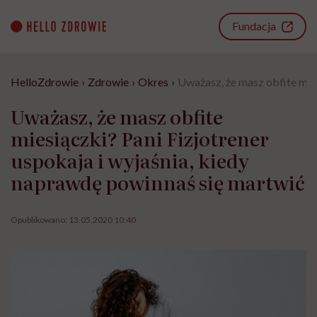
Go
to
Fundacja
content
HelloZdrowie
›
Zdrowie
›
Okres
›
Uważasz, że masz obfite mies
Uważasz, że masz obfite
miesiączki? Pani Fizjotrener
uspokaja i wyjaśnia, kiedy
naprawdę powinnaś się martwić
Opublikowano:
13.05.2020 10:40