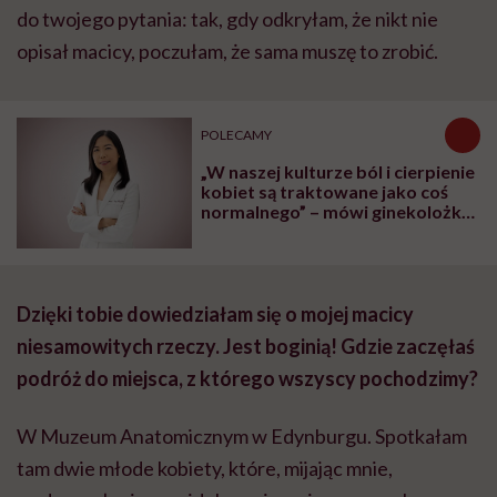
do twojego pytania: tak, gdy odkryłam, że nikt nie
opisał macicy, poczułam, że sama muszę to zrobić.
POLECAMY
„W naszej kulturze ból i cierpienie
kobiet są traktowane jako coś
normalnego” – mówi ginekolożka
dr Karen Tang
Dzięki tobie dowiedziałam się o mojej macicy
niesamowitych rzeczy. Jest boginią! Gdzie zaczęłaś
podróż do miejsca, z którego wszyscy pochodzimy?
W Muzeum Anatomicznym w Edynburgu. Spotkałam
tam dwie młode kobiety, które, mijając mnie,