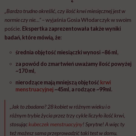
„Bardzo trudno określić, czy ilość krwi miesięcznej jest w
normie czy nie…”
– wyjaśnia Gosia Włodarczyk w swoim
poście.
Ekspertka zaprezentowała także wyniki
badań, które mówią, że:
średnia objętość miesiączki wynosi ~86 ml,
za powód do zmartwień uważamy ilość powyżej
~170 ml,
nierodzące mają mniejszą objętość
krwi
menstruacyjnej
~45ml, a rodzące ~99ml.
„Jak to zbadano? 28 kobiet w różnym wieku i o
różnym trybie życia przez trzy cykle liczyło ilość krwi,
stosując
kubeczek menstruacyjny
! Sprytne! A więc ty
też możesz sama przeprowadzić taki test w domu.