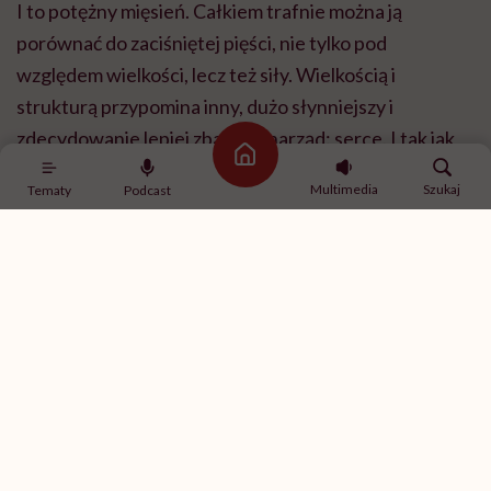
I to potężny mięsień. Całkiem trafnie można ją
porównać do zaciśniętej pięści, nie tylko pod
względem wielkości, lecz też siły. Wielkością i
strukturą przypomina inny, dużo słynniejszy i
zdecydowanie lepiej zbadany narząd: serce. I tak jak
Strona główna
serce, składa się z trzech warstw. W przypadku
Multimedia
Szukaj
Tematy
Podcast
macicy to: endometrium (warstwa wewnętrzna, która
co miesiąc narasta i złuszcza się w czasie menstruacji,
a w ciąży odżywia zarodek i łożysko); miometrium
(błona mięśniowa utworzona z ciasno splecionych
włókien mięśni gładkich, które mogą się zaciskać i
rozprężać, wywołując ból albo skurcze) oraz
zewnętrzne perimetrium (przejrzysta błona będąca
kontynuacją otrzewnej).
Już na początku książki przytaczasz brytyjskie