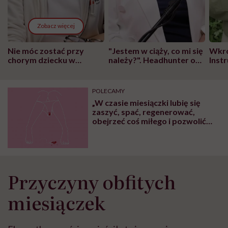
Zobacz więcej
Nie móc zostać przy
"Jestem w ciąży, co mi się
Wkró
chorym dziecku w
należy?". Headhunter o
Inst
szpitalu to tortura.
zmianie pokoleniowej u
atak
"Przeszkadzać w tym
kobiet w ciąży na rynku
wars
może chyba tylko
pracy
eksp
POLECAMY
głupota i brak
„W czasie miesiączki lubię się
wyobraźni"
zaszyć, spać, regenerować,
obejrzeć coś miłego i pozwolić
sobie czuć wszystko, co wtedy do
mnie przychodzi” – mówi Barbara
Pietruszczak, współautorka
fanpage „Pani Miesiączka”
Przyczyny obfitych
miesiączek