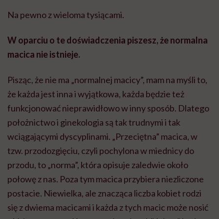
Na pewno z wieloma tysiącami.
W oparciu o te doświadczenia piszesz, że normalna
macica nie istnieje.
Pisząc, że nie ma „normalnej macicy”, mam na myśli to,
że każda jest inna i wyjątkowa, każda będzie też
funkcjonować nieprawidłowo w inny sposób. Dlatego
położnictwo i ginekologia są tak trudnymi i tak
wciągającymi dyscyplinami. „Przeciętna” macica, w
tzw. przodozgięciu, czyli pochylona w miednicy do
przodu, to „norma”, która opisuje zaledwie około
połowę z nas. Poza tym macica przybiera niezliczone
postacie. Niewielka, ale znacząca liczba kobiet rodzi
się z dwiema macicami i każda z tych macic może nosić