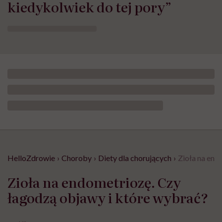
kiedykolwiek do tej pory”
HelloZdrowie
›
Choroby
›
Diety dla chorujących
›
Zioła na end
Zioła na endometriozę. Czy
łagodzą objawy i które wybrać?