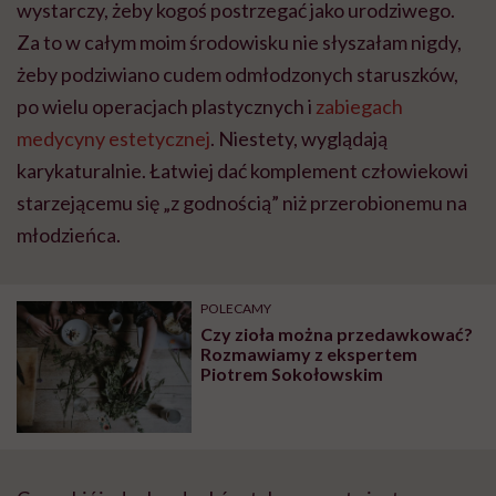
wystarczy, żeby kogoś postrzegać jako urodziwego.
Za to w całym moim środowisku nie słyszałam nigdy,
żeby podziwiano cudem odmłodzonych staruszków,
po wielu operacjach plastycznych i
zabiegach
medycyny estetycznej
. Niestety, wyglądają
karykaturalnie. Łatwiej dać komplement człowiekowi
starzejącemu się „z godnością” niż przerobionemu na
młodzieńca.
POLECAMY
Czy zioła można przedawkować?
Rozmawiamy z ekspertem
Piotrem Sokołowskim