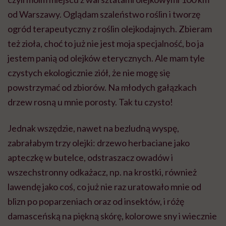
od Warszawy. Oglądam szaleństwo roślin i tworzę
ogród terapeutyczny z roślin olejkodajnych. Zbieram
też zioła, choć to już nie jest moja specjalność, bo ja
jestem panią od olejków eterycznych. Ale mam tyle
czystych ekologicznie ziół, że nie mogę się
powstrzymać od zbiorów. Na młodych gałązkach
drzew rosną u mnie porosty. Tak tu czysto!
Jednak wszędzie, nawet na bezludną wyspę,
zabrałabym trzy olejki: drzewo herbaciane jako
apteczkę w butelce, odstraszacz owadów i
wszechstronny odkażacz, np. na krostki, również
lawendę jako coś, co już nie raz uratowało mnie od
blizn po poparzeniach oraz od insektów, i różę
damasceńską na piękną skórę, kolorowe sny i wiecznie