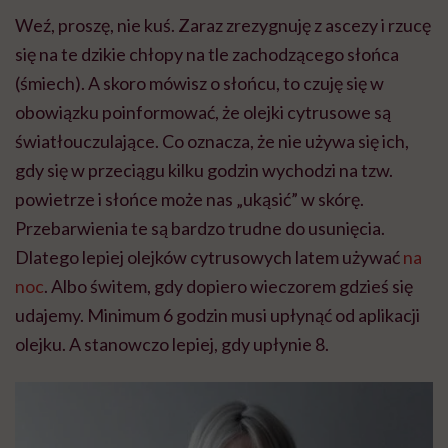
Weź, proszę, nie kuś. Zaraz zrezygnuję z ascezy i rzucę
się na te dzikie chłopy na tle zachodzącego słońca
(śmiech). A skoro mówisz o słońcu, to czuję się w
obowiązku poinformować, że olejki cytrusowe są
światłouczulające. Co oznacza, że nie używa się ich,
gdy się w przeciągu kilku godzin wychodzi na tzw.
powietrze i słońce może nas „ukąsić” w skórę.
Przebarwienia te są bardzo trudne do usunięcia.
Dlatego lepiej olejków cytrusowych latem używać
na
noc
. Albo świtem, gdy dopiero wieczorem gdzieś się
udajemy. Minimum 6 godzin musi upłynąć od aplikacji
olejku. A stanowczo lepiej, gdy upłynie 8.