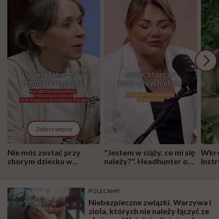
Zobacz więcej
Nie móc zostać przy
"Jestem w ciąży, co mi się
Wkró
chorym dziecku w
należy?". Headhunter o
Inst
szpitalu to tortura.
zmianie pokoleniowej u
atak
"Przeszkadzać w tym
kobiet w ciąży na rynku
wars
może chyba tylko
pracy
eksp
POLECAMY
głupota i brak
Niebezpieczne związki. Warzywa i
wyobraźni"
zioła, których nie należy łączyć ze