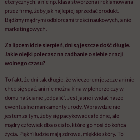
eterycznych, a nie np. klasa stworzona i reklamowana
przez firmę, żeby jak najlepiej sprzedać produkt.
Bądźmy mądrymi odbiorcami treści naukowych, a nie
marketingowych.
Za lipcem idzie sierpień, dni są jeszcze dość długie.
Jakie olejki polecasz na zadbanie o siebie z racji
wolnego czasu?
To fakt, że dni tak długie, że wieczorem jeszcze ani nie
chce się spać, ani nie można kina w plenerze czy w
domu na ścianie „odpalić”. Jest jasno i widać nasze
ewentualne mankamenty urody. Wprawdzie nie
jestem za tym, żeby się pacykować całe dnie, ale
mądry człowiek dba o ciało, które go nosi do końca
życia. Piękni ludzie mają zdrowe, miękkie skóry. To