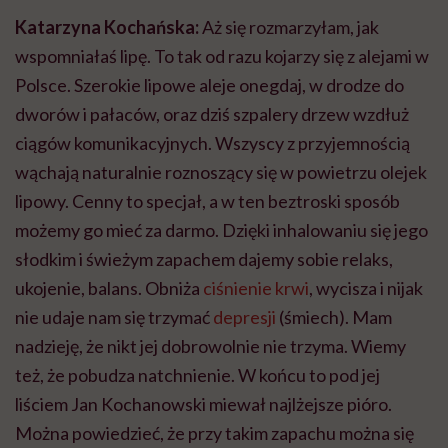
Katarzyna Kochańska:
Aż się rozmarzyłam, jak
wspomniałaś lipę. To tak od razu kojarzy się z alejami w
Polsce. Szerokie lipowe aleje onegdaj, w drodze do
dworów i pałaców, oraz dziś szpalery drzew wzdłuż
ciągów komunikacyjnych. Wszyscy z przyjemnością
wąchają naturalnie roznoszący się w powietrzu olejek
lipowy. Cenny to specjał, a w ten beztroski sposób
możemy go mieć za darmo. Dzięki inhalowaniu się jego
słodkim i świeżym zapachem dajemy sobie relaks,
ukojenie, balans. Obniża
ciśnienie krwi
, wycisza i nijak
nie udaje nam się trzymać
depresji
(śmiech). Mam
nadzieję, że nikt jej dobrowolnie nie trzyma. Wiemy
też, że pobudza natchnienie. W końcu to pod jej
liściem Jan Kochanowski miewał najlżejsze pióro.
Można powiedzieć, że przy takim zapachu można się