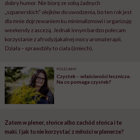
dobry humor. Nie biorę ze sobą żadnych
„szpanerskich” olejków do uwodzenia, bo ten rok jest
dla mnie dojrzewaniem ku minimalizmowi i organizuję
weekendy z ascezą. Jednak innym bardzo polecam
korzystanie z afrodyzjakalnej mocy aromaterapii.
Działa – sprawdziły to ciała (śmiech).
POLECAMY
Czystek – właściwości lecznicze.
Na co pomaga czystek?
Zatem w plener, słońce albo zachód słońca i te
maki. I jak tu nie korzystać z miłości w plenerze?