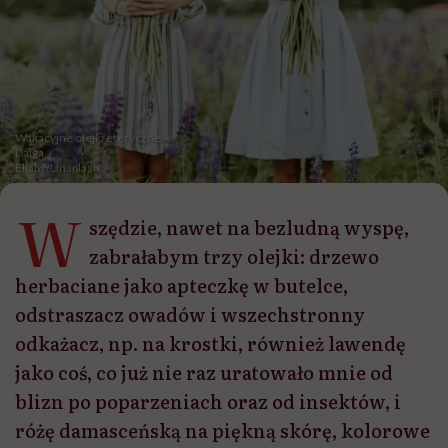
Wakacyjne olejki eteryczne
Daiga
Ellaby/Unsplash
W
szędzie, nawet na bezludną wyspę,
zabrałabym trzy olejki: drzewo
herbaciane jako apteczkę w butelce,
odstraszacz owadów i wszechstronny
odkażacz, np. na krostki, również lawendę
jako coś, co już nie raz uratowało mnie od
blizn po poparzeniach oraz od insektów, i
różę damasceńską na piękną skórę, kolorowe