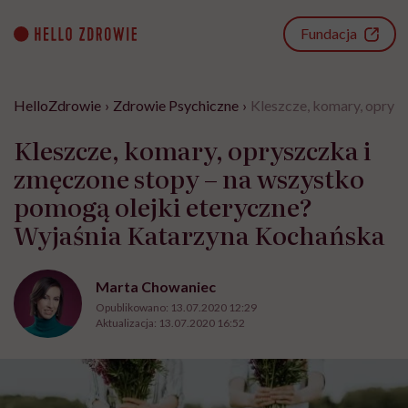
Go
to
Fundacja
content
HelloZdrowie
›
Zdrowie Psychiczne
›
Kleszcze, komary, oprys
Kleszcze, komary, opryszczka i
zmęczone stopy – na wszystko
pomogą olejki eteryczne?
Wyjaśnia Katarzyna Kochańska
Marta Chowaniec
Opublikowano:
13.07.2020 12:29
Aktualizacja:
13.07.2020 16:52