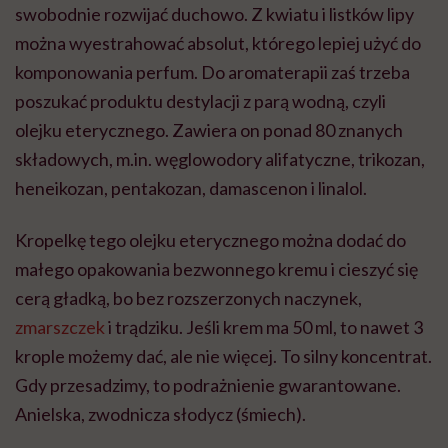
swobodnie rozwijać duchowo. Z kwiatu i listków lipy
można wyestrahować absolut, którego lepiej użyć do
komponowania perfum. Do aromaterapii zaś trzeba
poszukać produktu destylacji z parą wodną, czyli
olejku eterycznego. Zawiera on ponad 80 znanych
składowych, m.in. węglowodory alifatyczne, trikozan,
heneikozan, pentakozan, damascenon i linalol.
Kropelkę tego olejku eterycznego można dodać do
małego opakowania bezwonnego kremu i cieszyć się
cerą gładką, bo bez rozszerzonych naczynek,
zmarszczek
i trądziku. Jeśli krem ma 50 ml, to nawet 3
krople możemy dać, ale nie więcej. To silny koncentrat.
Gdy przesadzimy, to podrażnienie gwarantowane.
Anielska, zwodnicza słodycz (śmiech).