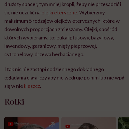
dłuższy spacer, tym mniej kropli, żeby nie przesadzić i
się nie uczulić na
olejki eteryczne
. Wybierzmy
maksimum 5 rodzajów olejków eterycznych, które w
dowolnych proporcjach zmieszamy. Olejki, spośród
których wybieramy, to: eukaliptusowy, bazyliowy,
lawendowy, geraniowy, mięty pieprzowej,
cytronelowy, drzewa herbacianego.
I tak nic nie zastąpi codziennego dokładnego
oglądania ciała, czy aby nie wędruje po nim lub nie wpił
się w nie
kleszcz
.
Rolki