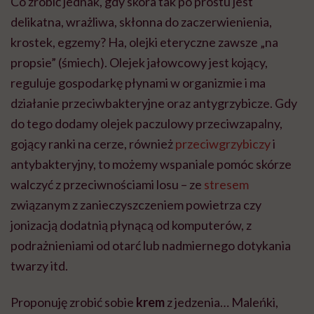
Co zrobić jednak, gdy skóra tak po prostu jest
delikatna, wrażliwa, skłonna do zaczerwienienia,
krostek, egzemy? Ha, olejki eteryczne zawsze „na
propsie” (śmiech). Olejek jałowcowy jest kojący,
reguluje gospodarkę płynami w organizmie i ma
działanie przeciwbakteryjne oraz antygrzybicze. Gdy
do tego dodamy olejek paczulowy przeciwzapalny,
gojący ranki na cerze, również
przeciwgrzybiczy
i
antybakteryjny, to możemy wspaniale pomóc skórze
walczyć z przeciwnościami losu – ze
stresem
związanym z zanieczyszczeniem powietrza czy
jonizacją dodatnią płynącą od komputerów, z
podrażnieniami od otarć lub nadmiernego dotykania
twarzy itd.
Proponuję zrobić sobie
krem
z jedzenia… Maleńki,