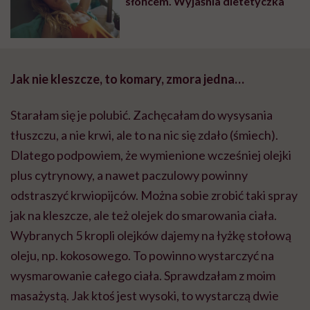
słońcem. Wyjaśnia dietetyczka
Jak nie kleszcze, to komary, zmora jedna…
Starałam się je polubić. Zachęcałam do wysysania
tłuszczu, a nie krwi, ale to na nic się zdało (śmiech).
Dlatego podpowiem, że wymienione wcześniej olejki
plus cytrynowy, a nawet paczulowy powinny
odstraszyć krwiopijców. Można sobie zrobić taki spray
jak na kleszcze, ale też olejek do smarowania ciała.
Wybranych 5 kropli olejków dajemy na łyżkę stołową
oleju, np. kokosowego. To powinno wystarczyć na
wysmarowanie całego ciała. Sprawdzałam z moim
masażystą. Jak ktoś jest wysoki, to wystarczą dwie