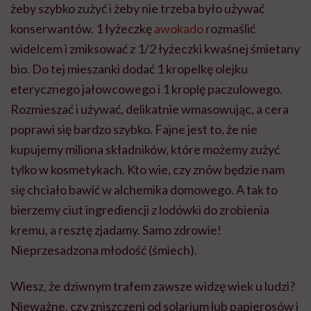
żeby szybko zużyć i żeby nie trzeba było używać
konserwantów. 1 łyżeczkę
awokado
rozmaślić
widelcem i zmiksować z 1/2 łyżeczki kwaśnej śmietany
bio. Do tej mieszanki dodać 1 kropelkę olejku
eterycznego jałowcowego i 1 kroplę paczulowego.
Rozmieszać i używać, delikatnie wmasowując, a cera
poprawi się bardzo szybko. Fajne jest to, że nie
kupujemy miliona składników, które możemy zużyć
tylko w kosmetykach. Kto wie, czy znów będzie nam
się chciało bawić w alchemika domowego. A tak to
bierzemy ciut ingrediencji z lodówki do zrobienia
kremu, a resztę zjadamy. Samo zdrowie!
Nieprzesadzona młodość (śmiech).
Wiesz, że dziwnym trafem zawsze widzę wiek u ludzi?
Nieważne, czy zniszczeni od solarium lub papierosów i