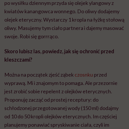
po wysiłku dziennym przyda się olejek ylangowy z
kwiatów kanangowca wonnego. Do oliwy dodajemy
olejek eteryczny. Wystarczy 1 kropla na łyżkę stołową
oliwy. Masujemy tym ciało partnera i dajemy masować
swoje. Robi się gorrrąco.
Skoro lubisz las, powiedz, jak się ochronić przed
kleszczami?
Można na początek zjeść ząbek
czosnku
przed
wyprawą. Mi i znajomym to pomaga. Ale przezornie
jest zrobić sobie repelent z olejków eterycznych.
Proponuję zacząć od prostej receptury: do
schłodzonej przegotowanej wody (150 ml) dodajmy
od 10 do 50 kropli olejków eterycznych. Im częściej
planujemy ponawiać spryskiwanie ciała, czyli im