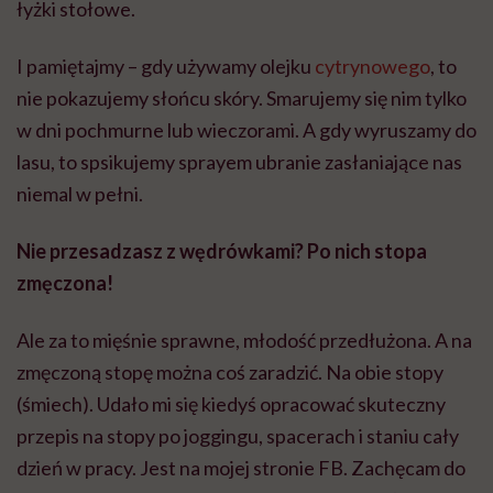
łyżki stołowe.
I pamiętajmy – gdy używamy olejku
cytrynowego
, to
nie pokazujemy słońcu skóry. Smarujemy się nim tylko
w dni pochmurne lub wieczorami. A gdy wyruszamy do
lasu, to spsikujemy sprayem ubranie zasłaniające nas
niemal w pełni.
Nie przesadzasz z wędrówkami? Po nich stopa
zmęczona!
Ale za to mięśnie sprawne, młodość przedłużona. A na
zmęczoną stopę można coś zaradzić. Na obie stopy
(śmiech). Udało mi się kiedyś opracować skuteczny
przepis na stopy po joggingu, spacerach i staniu cały
dzień w pracy. Jest na mojej stronie FB. Zachęcam do