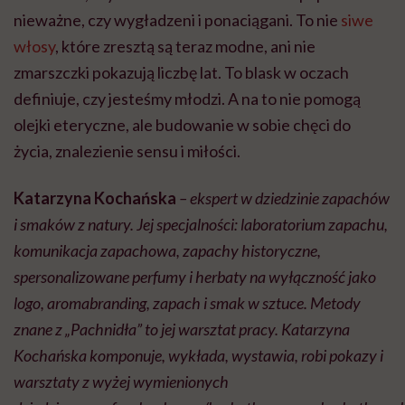
nieważne, czy wygładzeni i ponaciągani. To nie
siwe
włosy
, które zresztą są teraz modne, ani nie
zmarszczki pokazują liczbę lat. To blask w oczach
definiuje, czy jesteśmy młodzi. A na to nie pomogą
olejki eteryczne, ale budowanie w sobie chęci do
życia, znalezienie sensu i miłości.
Katarzyna Kochańska
– ekspert w dziedzinie zapachów
i smaków z natury. Jej specjalności: laboratorium zapachu,
komunikacja zapachowa, zapachy historyczne,
spersonalizowane perfumy i herbaty na wyłączność jako
logo, aromabranding, zapach i smak w sztuce. Metody
znane z „Pachnidła” to jej warsztat pracy. Katarzyna
Kochańska komponuje, wykłada, wystawia, robi pokazy i
warsztaty z wyżej wymienionych