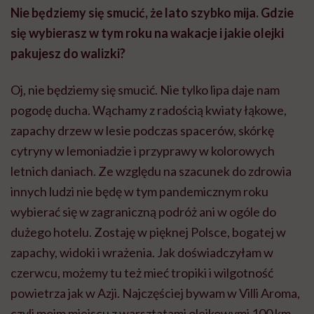
Nie będziemy się smucić, że lato szybko mija. Gdzie
się wybierasz w tym roku na wakacje i jakie olejki
pakujesz do walizki?
Oj, nie będziemy się smucić. Nie tylko lipa daje nam
pogodę ducha. Wąchamy z radością kwiaty łąkowe,
zapachy drzew w lesie podczas spacerów, skórkę
cytryny w lemoniadzie i przyprawy w kolorowych
letnich daniach. Ze względu na szacunek do zdrowia
innych ludzi nie będę w tym pandemicznym roku
wybierać się w zagraniczną podróż ani w ogóle do
dużego hotelu. Zostaję w pięknej Polsce, bogatej w
zapachy, widoki i wrażenia. Jak doświadczyłam w
czerwcu, możemy tu też mieć tropiki i wilgotność
powietrza jak w Azji. Najczęściej bywam w Villi Aroma,
czyli moim miejscu z warsztatami olejkowymi 100 km