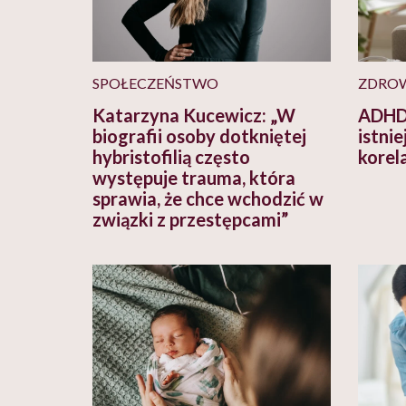
SPOŁECZEŃSTWO
ZDRO
Katarzyna Kucewicz: „W
ADHD 
biografii osoby dotkniętej
istnie
hybristofilią często
korel
występuje trauma, która
sprawia, że chce wchodzić w
związki z przestępcami”