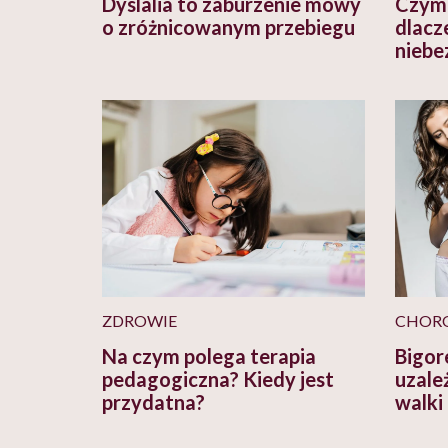
Dyslalia to zaburzenie mowy
Czym 
o zróżnicowanym przebiegu
dlacz
niebe
ZDROWIE
CHOR
Na czym polega terapia
Bigor
pedagogiczna? Kiedy jest
uzale
przydatna?
walki