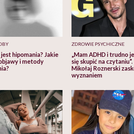
OBY
ZDROWIE PSYCHICZNE
jest hipomania? Jakie
„Mam ADHD i trudno je
j objawy i metody
się skupić na czytaniu”.
nia?
Mikołaj Roznerski zas
wyznaniem