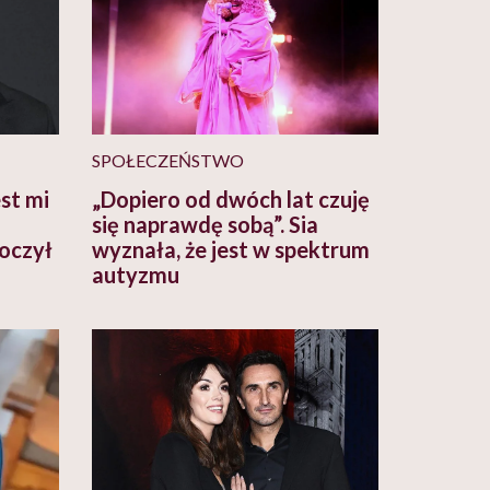
SPOŁECZEŃSTWO
st mi
„Dopiero od dwóch lat czuję
się naprawdę sobą”. Sia
koczył
wyznała, że jest w spektrum
autyzmu