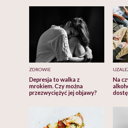
ZDROWIE
UZALE
Depresja to walka z
Na cz
mrokiem. Czy można
alkoh
przezwyciężyć jej objawy?
dostę