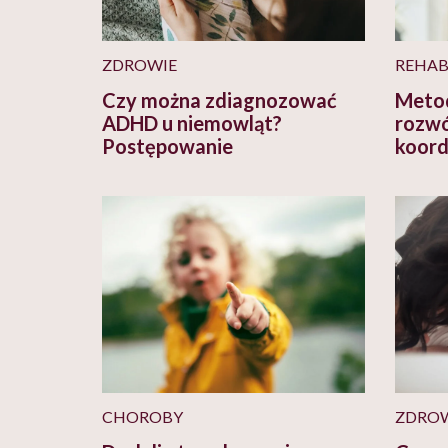
ZDROWIE
REHAB
Czy można zdiagnozować
Metod
ADHD u niemowląt?
rozwój
Postępowanie
koord
CHOROBY
ZDROW