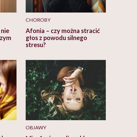
CHOROBY
 nie
Afonia – czy można stracić
czym
głos z powodu silnego
stresu?
OBJAWY