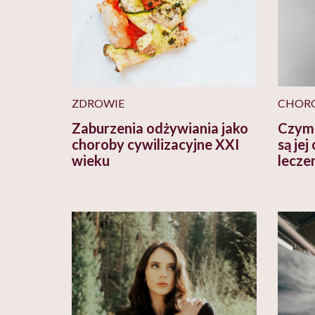
ZDROWIE
CHOR
Zaburzenia odżywiania jako
Czym 
choroby cywilizacyjne XXI
są je
wieku
lecze