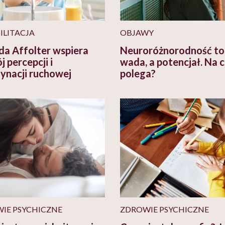
ILITACJA
OBJAWY
a Affolter wspiera
Neuroróżnorodność to
 percepcji i
wada, a potencjał. Na 
ynacji ruchowej
polega?
IE PSYCHICZNE
ZDROWIE PSYCHICZNE