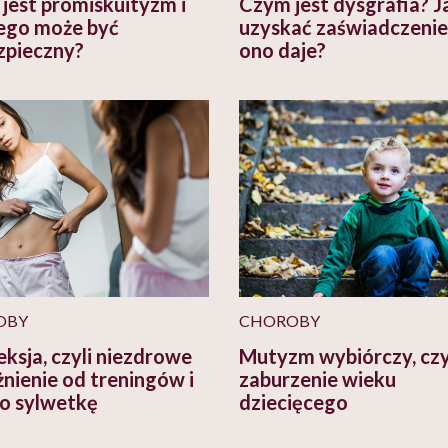
jest promiskuityzm i
Czym jest dysgrafia? J
ego może być
uzyskać zaświadczenie 
zpieczny?
ono daje?
OBY
CHOROBY
eksja, czyli niezdrowe
Mutyzm wybiórczy, czy
żnienie od treningów i
zaburzenie wieku
 o sylwetkę
dziecięcego