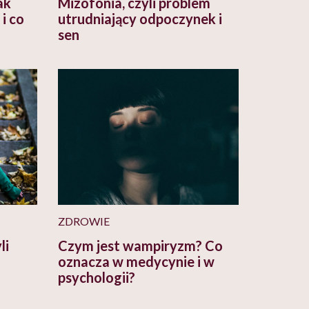
ak
Mizofonia, czyli problem
i co
utrudniający odpoczynek i
sen
ZDROWIE
li
Czym jest wampiryzm? Co
oznacza w medycynie i w
psychologii?