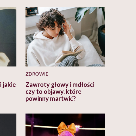
ZDROWIE
 jakie
Zawroty głowy i mdłości –
czy to objawy, które
powinny martwić?