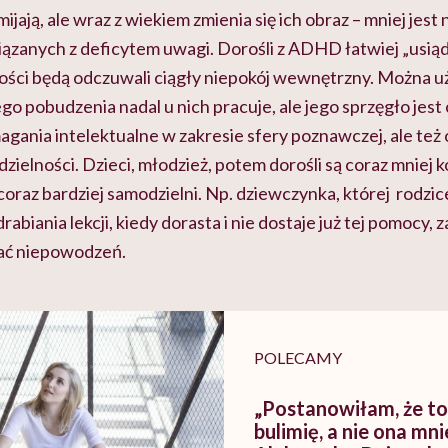
ają, ale wraz z wiekiem zmienia się ich obraz – mniej jest 
zanych z deficytem uwagi. Dorośli z ADHD łatwiej „usiądą
ości będą odczuwali ciągły niepokój wewnętrzny. Można u
go pobudzenia nadal u nich pracuje, ale jego sprzęgło jest
ania intelektualne w zakresie sfery poznawczej, ale też 
dzielności. Dzieci, młodzież, potem dorośli są coraz mniej 
coraz bardziej samodzielni. Np. dziewczynka, której rodzice
rabiania lekcji, kiedy dorasta i nie dostaje już tej pomocy, z
ać niepowodzeń.
POLECAMY
„Postanowiłam, że t
bulimię, a nie ona mnie