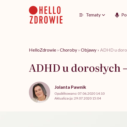
Go
to
content
Tematy
Po
HelloZdrowie
›
Choroby
›
Objawy
›
ADHD u doros
ADHD u dorosłych –
Jolanta Pawnik
Opublikowano:
07.06.2020 14:10
Aktualizacja:
29.07.2020 15:04