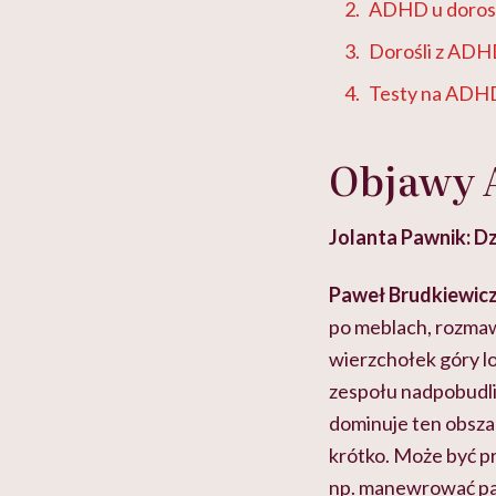
ADHD u dorosły
Dorośli z ADHD
Testy na ADHD
Objawy
Jolanta Pawnik: D
Paweł Brudkiewicz
po meblach, rozmawi
wierzchołek góry lo
zespołu nadpobudli
dominuje ten obszar
krótko. Może być pr
np. manewrować pal