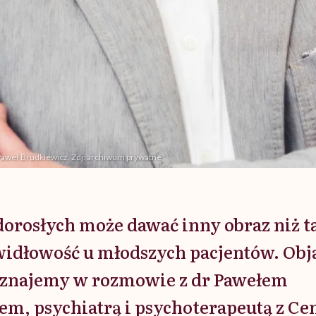
r Paweł Brudkiewicz. Zdj: archiwum prywatne
orosłych może dawać inny obraz niż t
widłowość u młodszych pacjentów. Ob
oznajemy w rozmowie z dr Pawełem
m, psychiatrą i psychoterapeutą z C