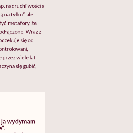
np. nadruchliwości a
 na tyłku”, ale
żyć metafory, że
 odłączone. Wraz z
oczekuje się od
kontrolowani,
 przez wiele lat
aczyna się gubić,
o ja wydymam
”.