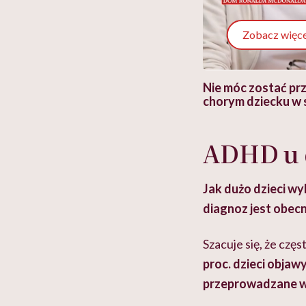
Zobacz więce
 i miał
Najlepsza dieta wydaje się
Nie móc zostać pr
 lekko
banalna, a może
chorym dziecku w 
ie”
zapobiegać nowotworom
to tortura. "Prze
w tym może chyba 
głupota i brak wyo
ADHD u d
Jak dużo dzieci w
diagnoz jest obecni
Szacuje się, że czę
proc. dzieci objaw
przeprowadzane w 