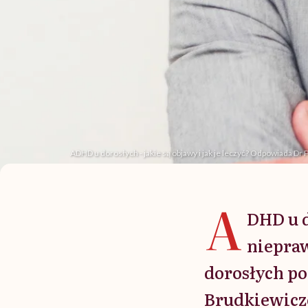
ADHD u dorosłych - jakie są objawy i jak je leczyć? Odpowiada D
A
DHD u d
niepra
dorosłych p
Brudkiewicze