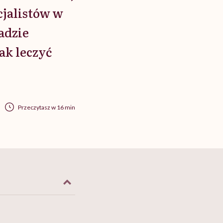
cjalistów w
adzie
ak leczyć
Przeczytasz w 16 min