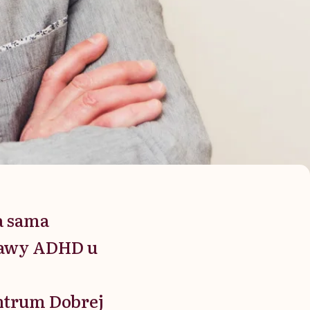
a sama
jawy ADHD u
entrum Dobrej