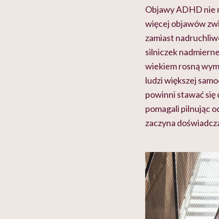
Objawy ADHD nie mij
więcej objawów zwią
zamiast nadruchliw
silniczek nadmierne
wiekiem rosną wymag
ludzi większej samo
powinni stawać się 
pomagali pilnując od
zaczyna doświadcz