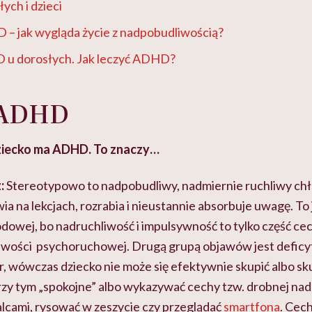
ch i dzieci
 – jak wygląda życie z nadpobudliwością?
 u dorosłych. Jak leczyć ADHD?
 ADHD
ziecko ma ADHD. To znaczy…
:
Stereotypowo to nadpobudliwy, nadmiernie ruchliwy chło
a na lekcjach, rozrabia i nieustannie absorbuje uwagę. To 
dowej, bo nadruchliwość i impulsywność to tylko część ce
wości psychoruchowej. Drugą grupą objawów jest deficy
, wówczas dziecko nie może się efektywnie skupić albo sku
zy tym „spokojne” albo wykazywać cechy tzw. drobnej nadr
cami, rysować w zeszycie czy przeglądać
smartfona
. Cec