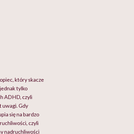
piec, który skacze
jednak tylko
ch ADHD, czyli
t uwagi. Gdy
pia się na bardzo
uchliwości, czyli
hy nadruchliwości