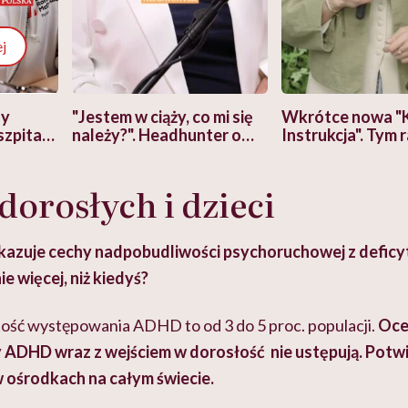
j
zy
"Jestem w ciąży, co mi się
Wkrótce nowa "
szpitalu
należy?". Headhunter o
Instrukcja". Tym 
szkadzać
zmianie pokoleniowej u
atakach paniki. Z
tylko
kobiet w ciąży na rynku
warsztat pacjen
braźni"
orosłych i dzieci
pracy
ekspercki
ykazuje cechy nadpobudliwości psychoruchowej z defic
e więcej, niż kiedyś?
stość występowania ADHD to od 3 do 5 proc. populacji.
Ocen
y ADHD wraz z wejściem w dorosłość nie ustępują. Potw
ośrodkach na całym świecie.