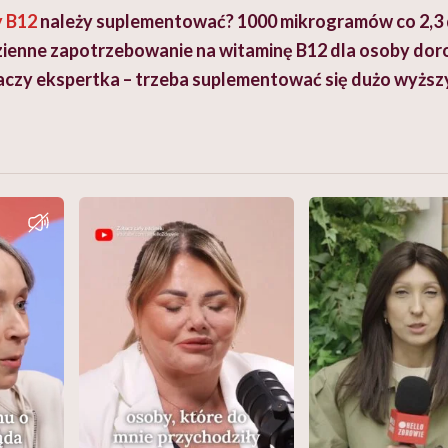
y B12
należy suplementować
? 1000 mikrogram
ów co 2,3 
zienne zapotrzebowanie na witaminę B12 dla osoby doro
umaczy ekspertka – trzeba suplementować się dużo wyżs