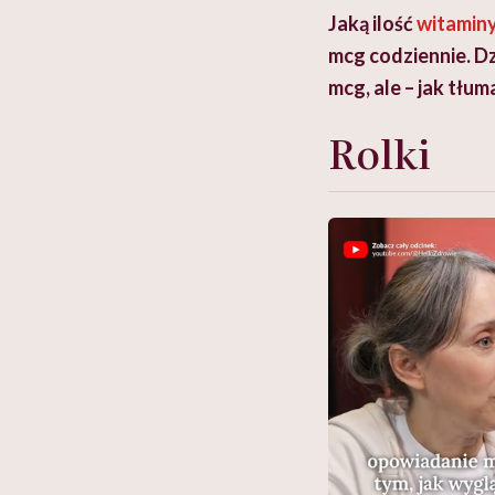
Jaką ilość
witamin
mcg codziennie. D
mcg, ale – jak tł
Rolki