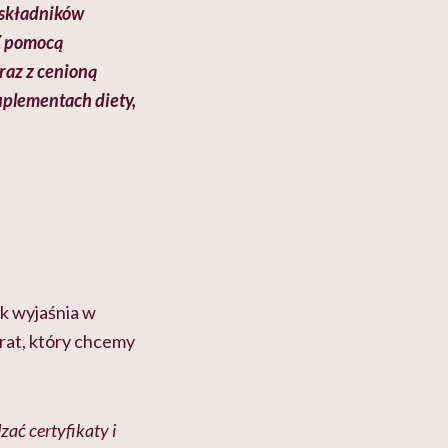
 składnik
ów
 Z pomocą
az z cenioną
suplementach diety,
k wyjaśnia w
rat, który chcemy
ać certyfikaty i