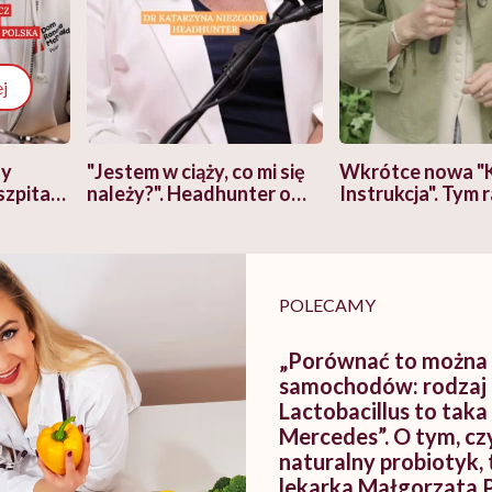
j
zy
"Jestem w ciąży, co mi się
Wkrótce nowa "
szpitalu
należy?". Headhunter o
Instrukcja". Tym 
szkadzać
zmianie pokoleniowej u
atakach paniki. Z
tylko
kobiet w ciąży na rynku
warsztat pacjen
braźni"
pracy
ekspercki
POLECAMY
„Porównać to można
samochodów: rodzaj b
Lactobacillus to tak
Mercedes”. O tym, czy
naturalny probiotyk,
lekarka Małgorzata 