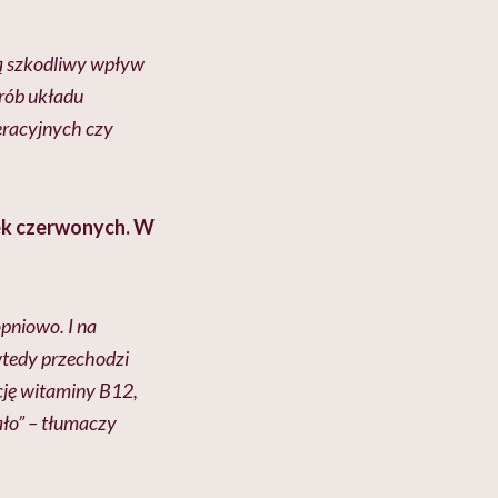
ją szkodliwy wpływ
rób układu
eracyjnych czy
nek czerwonych. W
pniowo. I na
wtedy przechodzi
cję witaminy B12,
mało” – tłumaczy