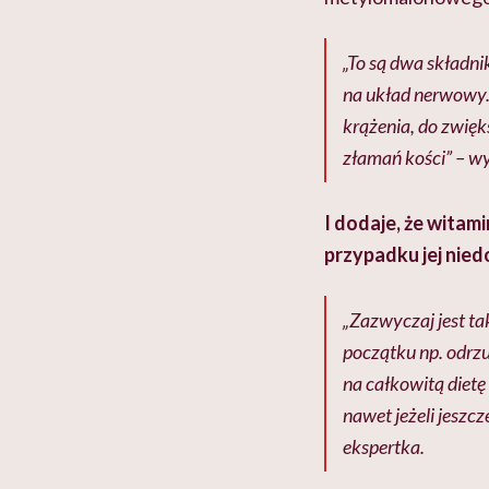
„To są dwa składn
na układ nerwowy
krążenia, do zwię
złamań kości” – wy
I dodaje, że witam
przypadku jej nie
„Zazwyczaj jest ta
początku np. odrzu
na całkowitą diet
nawet jeżeli jeszcz
ekspertka.