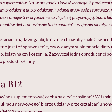
ta suplementów. Np. w przypadku kwasów omega-3 producen
m produktem (lub produktami) u danej grupy osób i sprawdza, 
eks omega-3 w organizmie, czyli jak się przyswajają. Sporo le
entów diety robi właśnie takie badania” – wyjaśnia dietetycz
getarianki bądź weganki, która nie chciałaby znaleźć w pro
tne jest też sprawdzenie, czy w danym suplemencie diety n
k np. żelatyna czy koszenila. Zazwyczaj jednak producenci po
to produkt roślinny.
a B12
winna suplementować osoba na diecie roślinnej? Witaminę
 układu nerwowego i bierze udział w przekształcaniu hom
 (MMA) w organizmie.