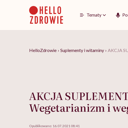
Go
to
content
Tematy
Po
HelloZdrowie
›
Suplementy i witaminy
›
AKCJA SU
AKCJA SUPLEMENT
Wegetarianizm i w
Opublikowano:
16.07.2021 08:41