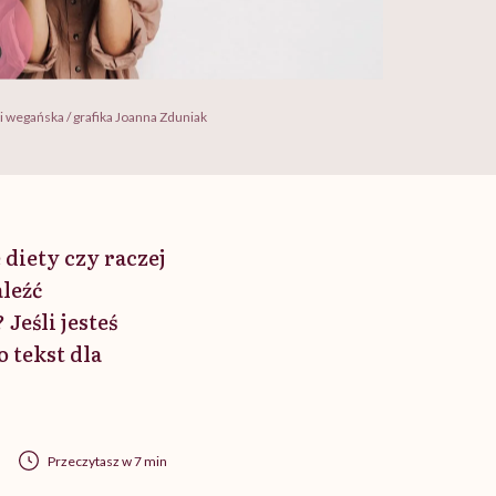
i wegańska / grafika Joanna Zduniak
diety czy raczej
leźć
Jeśli jesteś
 tekst dla
Przeczytasz w 7 min