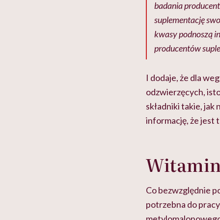
badania producen
suplementację swoi
kwasy podnoszą ind
producentów suplem
I dodaje, że dla we
odzwierzęcych, isto
składniki takie, ja
informację, że jest 
Witamin
Co bezwzględnie po
potrzebna do pracy
metylomalonowego