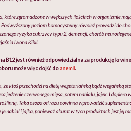
iki, które zgromadzone w większych ilościach w organizmie ma
. Podwyższony poziom homocysteiny również prowadzi do cho
kszonego ryzyka cukrzycy typu 2, demencji, chorób neurodegen
jaśnia Iwona Kibil.
ina B12 jest również odpowiedzialna za produkcję krwi
doboru może więc dojść do
anemii
.
k, że ktoś przechodzi na dietę wegetariańską bądź wegańską sto
ca jedzenie czerwonego mięsa, potem nabiału, jajek. I dopiero 
ę roślinną. Taka osoba od razu powinna wprowadzić suplementa
e je nabiał i jajka, ponieważ akurat w tych produktach jest jej 