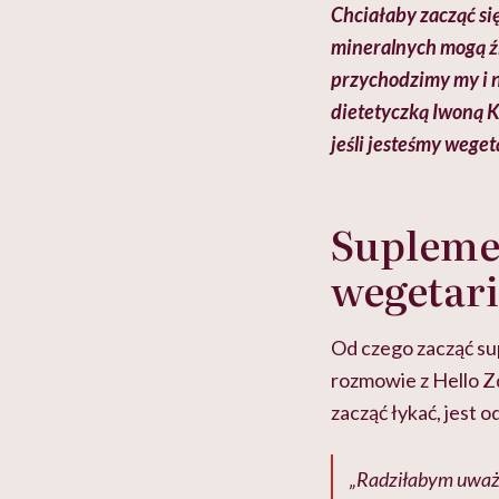
Chciałaby zacząć si
mineralnych mogą źl
przychodzimy my i n
dietetyczką Iwoną Ki
jeśli jesteśmy wege
Suplemen
wegetari
Od czego zacząć su
rozmowie z Hello Z
zacząć łykać, jest 
„Radziłabym uważn