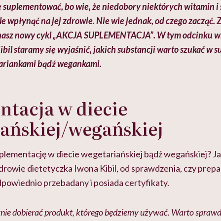
ę suplementować, bo wie, że niedobory niekt
órych witamin i
e wpłynąć na jej zdrowie. Nie wie jednak, od czego zacząć.
asz nowy cykl „
AKCJA SUPLEMENTACJA”. W tym odcinku wr
bil staramy się wyjaśnić, jakich substancji warto szukać w 
tariankami bądź wegankami.
tacja w diecie
ańskiej/wegańskiej
plementację w diecie wegetariańskiej bądź wegańskiej? Ja
drowie dietetyczka Iwona Kibil, od sprawdzenia, czy prepa
odpowiednio przebadany i posiada certyfikaty.
ie dobierać produkt, którego będziemy używać. Warto sprawdz