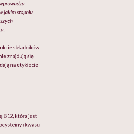
t wprowadza
w jakim stopniu
pszych
ka.
dukcie składników
ie znajdują się
dają na etykiecie
 B12, która jest
ocysteiny i kwasu