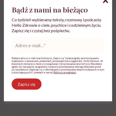
wszystkich rzeczy na to, żeby usiąść w ciszy i
Bądź z nami na bieżąco
zrozumieć, co się w ogóle we mnie dzieje” – dodała.
Co tydzień wybieramy teksty, rozmowy i podcasty
Hello Zdrowie o ciele, psychice i codziennym życiu.
Zapisz się i czytaj bez pośpiechu.
Adres
e-
mail
*
Do wyświetlenia tego materiału z zewnętrznego
Podanie adresu e-mail oraz kliknięcie „Zapisz się” oznacza zgodę na otrzymywanie
serwisu (Instagram, Facebook, YouTube, itp.)
wiadomości o nowościach, produktach, promocjach lub usługach dot. Hello Zdrowie. W
dowolnym momencie możesz zrezygnować z otrzymywania newslettera. Wycofanie
wymagana jest zgoda na pliki cookie.
zgody nie ma wpływu na zgodność z prawem przetwarzania, którego dokonano przed
jej wycofaniem. Zapoznaj się z informacjami o przetwarzaniu danych osobowych, w tym
o przysługujących Ci prawach, w naszej
Polityce prywatności
.
Zmień ustawienia
Zapisz się