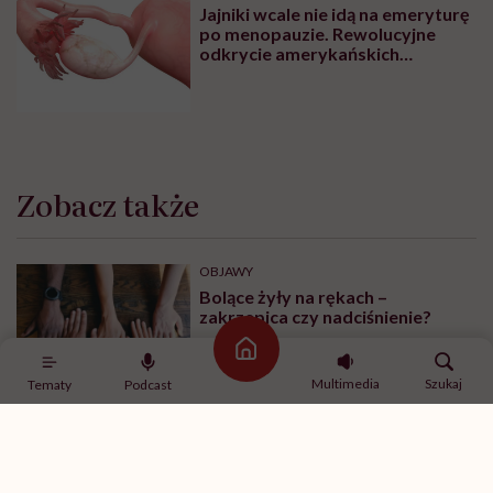
Jajniki wcale nie idą na emeryturę
po menopauzie. Rewolucyjne
odkrycie amerykańskich
naukowców
Zobacz także
OBJAWY
Bolące żyły na rękach –
zakrzepica czy nadciśnienie?
Strona główna
Multimedia
Szukaj
Tematy
Podcast
ZDROWIE
Skąd się biorą skurcze w nogach?
Leki i domowe sposoby na