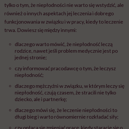
tylko o tym, że niepłodności nie warto się wstydzić, ale
również o innych aspektach jej leczenia i dobrego
funkcjonowania w związku i w pracy, kiedy to leczenie
trwa. Dowiesz się między innymi:
dlaczego warto mówić, że niepłodność leczą
rodzice, nawet jeśli problem medycznie jest po
jednej stronie;
czy informować pracodawcę o tym, że leczysz
niepłodność;
dlaczego mężczyźni w związku, w którym leczy się
niepłodność, czują czasem, że stracili nie tylko
dziecko, ale i partnerkę;
dlaczego mówi się, że leczenie niepłodności to
długi bieg i warto równomiernie rozkładać siły;
czy opłaca się zmieniać pracę, kiedy staracie się o