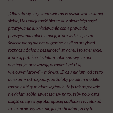
„Okazało się, że jestem świetna w oszukiwaniu samej
siebie, i ta umiejętność bierze się z nieumiejętności
przeżywania lub niedawania sobie prawa do
przeżywania takich emocji, które w dzisiejszym
świecie nie są dla nas wygodne, czyli na przykład
rozpaczy, żałoby, bezsilności, strachu. I to są emocje,
które są potężne. I zdałam sobie sprawę, że one
występują, przeważają w moim życiu i są
wielowymiarowe” – mówiła. „Zrozumiałam, od czego
uciekam – od rozpaczy, od żałoby po takim modelu
rodziny, który miałam w głowie, że ja tak naprawdę
nie dałam sobie nawet szansy na to, żeby po prostu
usiąść na tej swojej obdrapanej podłodze i wypłakać
to, że mi nie wyszło tak, jak ja chciałam, żeby to