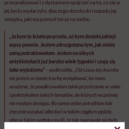
przeanalizować i z dystansem spojrzeć na to, co się w
jej życiu wydarzyło, dlaczego doszło do rozpadu jej
związku, jaki ma pomysł teraz na siebie.
„Ja bym tu leżała po prostu, aż bym dostała jakiejś
sepsy pewnie. Jestem zdruzgotana tym, jak siebie
samą potraktowałam.
Jestem na silnych
antybiotykach już bardzo wiele tygodni i czuję się
taka wyjedzona”
– podkreśliła. „Od czasu tej choroby
nie jestem w stanie trochę wylądować, bo mam
wrażenie, że poodkrywałam takie przestrzenie w sobie
i podotykałam takich tematów, do których wcześniej
nie miałam dostępu. Bo sama siebie potrafiłam tak
zręcznie oszukać albo być w takim ciągłym pędzie,
albo w takim natłoku myśli, że tak naprawdę nie było
czasu albo możliwości, albo przestrzeni, a raczej tych