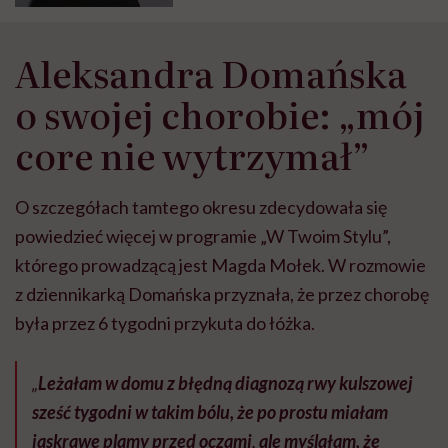
mówi Iwona Michalczuk, która
chorowała na nowotwór trzonu
macicy
Aleksandra Domańska
o swojej chorobie: „mój
core nie wytrzymał”
O szczegółach tamtego okresu zdecydowała się
powiedzieć więcej w programie „W Twoim Stylu”,
którego prowadzącą jest Magda Mołek. W rozmowie
z dziennikarką Domańska przyznała, że przez chorobę
była przez 6 tygodni przykuta do łóżka.
„
Leżałam w domu z błędną diagnozą rwy kulszowej
sześć tygodni w takim bólu, że po prostu miałam
jaskrawe plamy przed oczami
,
ale myślałam, że