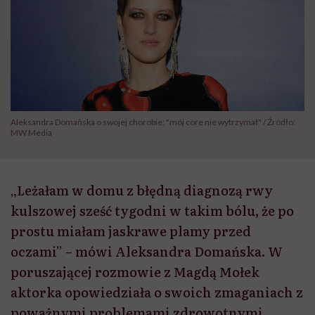
Aleksandra Domańska o swojej chorobie: "mój core nie wytrzymał" / Źródło:
MW Media
„Leżałam w domu z błędną diagnozą rwy
kulszowej sześć tygodni w takim bólu, że po
prostu miałam jaskrawe plamy przed
oczami” – mówi Aleksandra Domańska. W
poruszającej rozmowie z Magdą Mołek
aktorka opowiedziała o swoich zmaganiach z
poważnymi problemami zdrowotnymi.