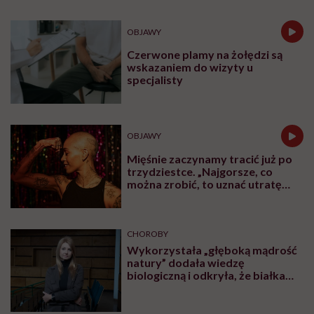
OBJAWY
Czerwone plamy na żołędzi są
wskazaniem do wizyty u
specjalisty
OBJAWY
Mięśnie zaczynamy tracić już po
trzydziestce. „Najgorsze, co
można zrobić, to uznać utratę
sprawności za nieunikniony
element starzenia”
CHOROBY
Wykorzystała „głęboką mądrość
natury” dodała wiedzę
biologiczną i odkryła, że białka
pasożytów mogą nas leczyć.
Rozmowa z Katarzyną Donskow-
Łysoniewską