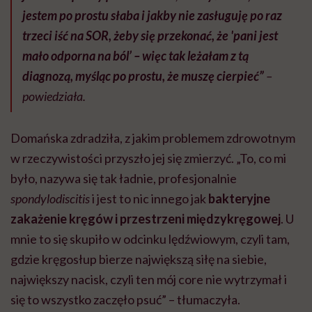
jestem po prostu słaba i jakby nie zasługuję po raz
trzeci iść na SOR, żeby się przekonać, że 'pani jest
mało odporna na ból’ – więc tak leżałam z tą
diagnozą, myśląc po prostu, że muszę cierpieć”
–
powiedziała.
Domańska zdradziła, z jakim problemem zdrowotnym
w rzeczywistości przyszło jej się zmierzyć. „To, co mi
było, nazywa się tak ładnie, profesjonalnie
spondylodiscitis
i jest to nic innego jak
bakteryjne
zakażenie kręgów i przestrzeni międzykręgowej
. U
mnie to się skupiło w odcinku lędźwiowym, czyli tam,
gdzie kręgosłup bierze największą siłę na siebie,
największy nacisk, czyli ten mój core nie wytrzymał i
się to wszystko zaczęło psuć” – tłumaczyła.