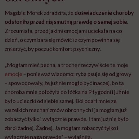
Magdzie Mołek zdradziła, że
doświadczenie choroby
odsłoniło przed nią smutną prawdę o samej sobie
.
Zrozumiała, przed jakimi emocjami uciekała na co
dzień, o czym bała się mówić i z czym powinna się
zmierzyć, by poczuć komfort psychiczny.
„Mogłam mieć pecha, a trochę rzeczywiście te moje
emocje
– ponieważ wiadomo: ryba psuje się od głowy
– spowodowały, że już nie mogło być inaczej, bo ta
choroba mnie położyła do łóżka na 9 tygodni i już nie
było ucieczki od siebie samej. Ból odarł mnie ze
wszelkich mechanizmów obronnych i ja mogłam już
zobaczyć tylko i wyłącznie prawdę. I tam już nie było
zbroi żadnej. Żadnej. Ja mogłam zobaczyć tylko i
wyłącznie nagą prawdę” – wyjaśniła.