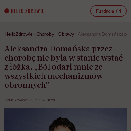
Go
to
Fundacja
content
HelloZdrowie
›
Choroby
›
Objawy
›
Aleksandra Domańska przez
Aleksandra Domańska przez
chorobę nie była w stanie wstać
z łóżka. „Ból odarł mnie ze
wszystkich mechanizmów
obronnych”
Opublikowano:
11.05.2023 10:50