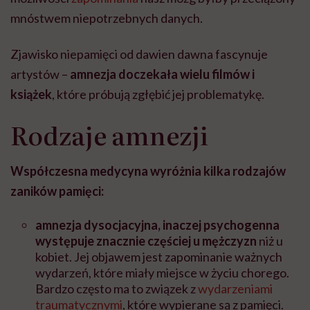
mnóstwem niepotrzebnych danych.
Zjawisko niepamięci od dawien dawna fascynuje
artystów –
amnezja doczekała wielu filmów i
książek
, które próbują zgłębić jej problematykę.
Rodzaje amnezji
Współczesna medycyna wyróżnia kilka rodzajów
zaników pamięci:
amnezja dysocjacyjna, inaczej psychogenna
występuje znacznie częściej u mężczyzn
niż u
kobiet. Jej objawem jest zapominanie ważnych
wydarzeń, które miały miejsce w życiu chorego.
Bardzo często ma to związek z
wydarzeniami
traumatycznymi
, które wypierane są z pamięci.