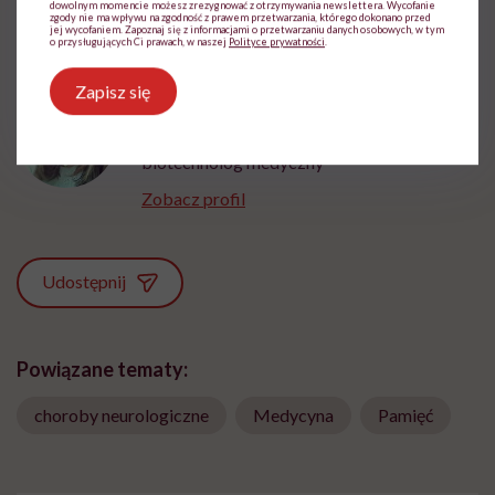
dowolnym momencie możesz zrezygnować z otrzymywania newslettera. Wycofanie
zgody nie ma wpływu na zgodność z prawem przetwarzania, którego dokonano przed
jej wycofaniem. Zapoznaj się z informacjami o przetwarzaniu danych osobowych, w tym
o przysługujących Ci prawach, w naszej
Polityce prywatności
.
Zapisz się
Paulina Kłos-Wojtczak
Doktor nauk biologicznych, neurobiolog i
biotechnolog medyczny
Zobacz profil
Udostępnij
Powiązane tematy:
choroby neurologiczne
Medycyna
Pamięć