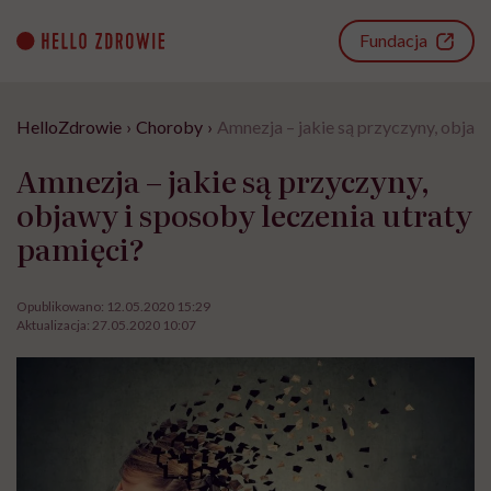
Go
to
Fundacja
content
HelloZdrowie
›
Choroby
›
Amnezja – jakie są przyczyny, objawy
Amnezja – jakie są przyczyny,
objawy i sposoby leczenia utraty
pamięci?
Opublikowano:
12.05.2020 15:29
Aktualizacja:
27.05.2020 10:07