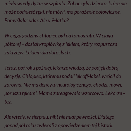
miała wtedy dyżur w szpitalu. Zobaczyła dziecko, które nie
może podnieść ręki, nie mówi, ma porażenie połowiczne.
Pomyślała: udar. Ale u 9-latka?
W ciągu godziny chłopiec był na tomografii. W ciągu
półtorej – dostał kroplówkę z lekiem, który rozpuszcza
zakrzepy. Lekiem dla dorosłych.
Teraz, pół roku później, lekarze wiedzą, że podjęli dobrą
decyzję. Chłopiec, któremu podali lek off-label, wrócił do
zdrowia. Nie ma deficytu neurologicznego, chodzi, mówi,
porusza rękami. Mama zareagowała wzorcowo. Lekarze –
też.
Ale wtedy, w sierpniu, nikt nie miał pewności. Dlatego
ponad pół roku zwlekali z opowiedzeniem tej historii.