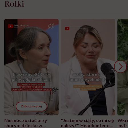
Rolki
Zobacz więcej
Nie móc zostać przy
"Jestem w ciąży, co mi się
Wkró
chorym dziecku w
należy?". Headhunter o
Inst