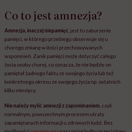
szpitalu to tortura.
zmianie pokoleniowej u
atak
"Przeszkadzać w tym
kobiet w ciąży na rynku
wars
Co to jest amnezja?
może chyba tylko
pracy
eksp
głupota i brak
wyobraźni"
Amnezja, inaczej niepamięć
, jest to zaburzenie
pamięci, w którego przebiegu obserwuje się u
chorego zmianę w ilości przechowywanych
wspomnień. Zanik pamięci może dotyczyć całego
życia osoby chorej, co oznacza, że nie będzie on
pamiętał żadnego faktu ze swojego życia lub też
konkretnego okresu ze swojego życia np. ostatnich
kilku miesięcy.
Nie należy mylić amnezji z zapominaniem
, czyli
normalnym, powszechnym procesem utraty
zapamiętanych informacji u zdrowych ludzi. Bez
możliwości
zapominania
nasz mózg byłby przeciążony