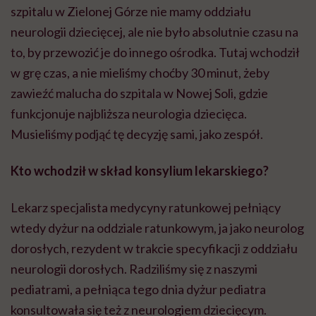
szpitalu w Zielonej Górze nie mamy oddziału
neurologii dziecięcej, ale nie było absolutnie czasu na
to, by przewozić je do innego ośrodka. Tutaj wchodził
w grę czas, a nie mieliśmy choćby 30 minut, żeby
zawieźć malucha do szpitala w Nowej Soli, gdzie
funkcjonuje najbliższa neurologia dziecięca.
Musieliśmy podjąć tę decyzję sami, jako zespół.
Kto wchodził w skład konsylium lekarskiego?
Lekarz specjalista medycyny ratunkowej pełniący
wtedy dyżur na oddziale ratunkowym, ja jako neurolog
dorosłych, rezydent w trakcie specyfikacji z oddziału
neurologii dorosłych. Radziliśmy się z naszymi
pediatrami, a pełniąca tego dnia dyżur pediatra
konsultowała się też z neurologiem dziecięcym.