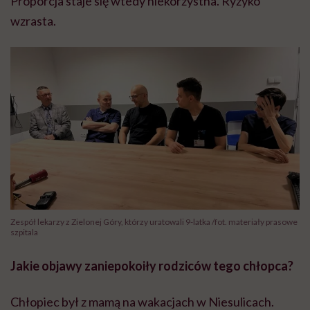
Proporcja staje się wtedy niekorzystna. Ryzyko
wzrasta.
Zespół lekarzy z Zielonej Góry, którzy uratowali 9-latka /fot. materiały prasowe
szpitala
Jakie objawy zaniepokoiły rodziców tego chłopca?
Chłopiec był z mamą na wakacjach w Niesulicach.