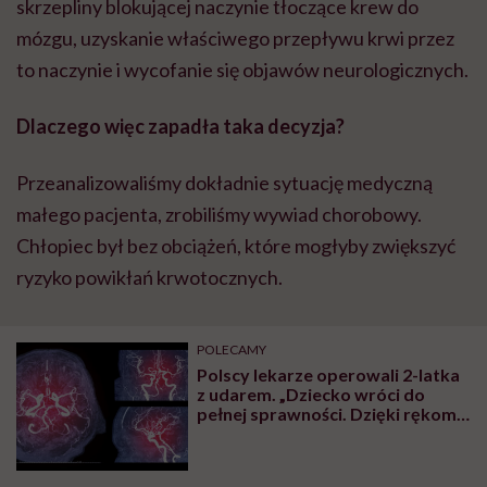
skrzepliny blokującej naczynie tłoczące krew do
mózgu, uzyskanie właściwego przepływu krwi przez
to naczynie i wycofanie się objawów neurologicznych.
Dlaczego więc zapadła taka decyzja?
Przeanalizowaliśmy dokładnie sytuację medyczną
małego pacjenta, zrobiliśmy wywiad chorobowy.
Chłopiec był bez obciążeń, które mogłyby zwiększyć
ryzyko powikłań krwotocznych.
POLECAMY
Polscy lekarze operowali 2-latka
z udarem. „Dziecko wróci do
pełnej sprawności. Dzięki rękom
całego zespołu terapeutycznego i
za Twoje, i moje składki”