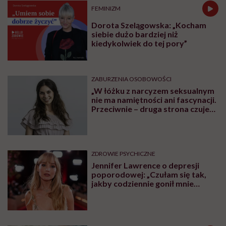
FEMINIZM
Dorota Szelągowska: „Kocham
siebie dużo bardziej niż
kiedykolwiek do tej pory”
ZABURZENIA OSOBOWOŚCI
„W łóżku z narcyzem seksualnym
nie ma namiętności ani fascynacji.
Przeciwnie – druga strona czuje
się użyta” – mówi seksuolożka
Monika Kaszuba
ZDROWIE PSYCHICZNE
Jennifer Lawrence o depresji
poporodowej: „Czułam się tak,
jakby codziennie gonił mnie
tygrys”