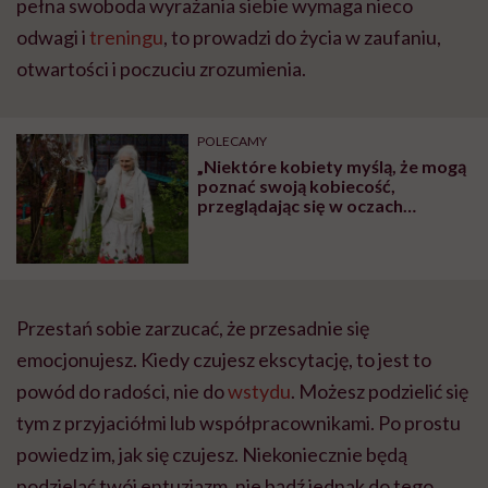
pełna swoboda wyrażania siebie wymaga nieco
odwagi i
treningu
, to prowadzi do życia w zaufaniu,
otwartości i poczuciu zrozumienia.
POLECAMY
„Niektóre kobiety myślą, że mogą
poznać swoją kobiecość,
przeglądając się w oczach
mężczyzny, ale nie do końca tak
jest”. Maria opowiada, jak
wyglądają spotkania w kręgach
kobiet
Przestań sobie zarzucać, że przesadnie się
emocjonujesz. Kiedy czujesz ekscytację, to jest to
powód do radości, nie do
wstydu
. Możesz podzielić się
tym z przyjaciółmi lub współpracownikami. Po prostu
powiedz im, jak się czujesz. Niekoniecznie będą
podzielać twój entuzjazm, nie bądź jednak do tego