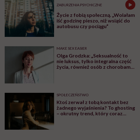
ZABURZENIA PSYCHICZNE
Życie z fobią społeczną. „Wolałam
iść godzinę pieszo, niż wsiąść do
autobusu czy pociągu”
MAKE SEX EASIER
Olga Grodzka: „Seksualność to
nie luksus, tylko integralna część
życia, również osób z chorobami
psychicznymi”
SPOŁECZEŃSTWO
Ktoś zerwał z tobą kontakt bez
żadnego wyjaśnienia? To ghosting
– okrutny trend, który coraz
bardziej się umacnia