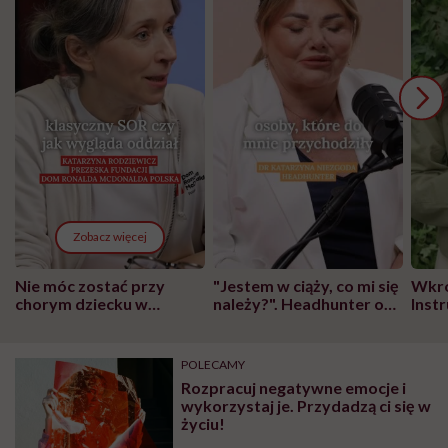
Zobacz więcej
Nie móc zostać przy
"Jestem w ciąży, co mi się
Wkró
chorym dziecku w
należy?". Headhunter o
Inst
szpitalu to tortura.
zmianie pokoleniowej u
atak
"Przeszkadzać w tym
kobiet w ciąży na rynku
wars
może chyba tylko
pracy
eksp
POLECAMY
głupota i brak
Rozpracuj negatywne emocje i
wyobraźni"
wykorzystaj je. Przydadzą ci się w
życiu!