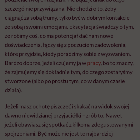
szczególnie przywiązana. Nie chodzi o to, żeby
ciągnąć za sobą tłumy, tylko być w dobrym kontakcie
ze sobą i swoimi emocjami. Ekscytacja świadczy o tym,
że robimy coś, co ma potencjał dać nam nowe
doświadczenia, łączy się z poczuciem zadowolenia,
które przyjdzie, kiedy poradzimy sobie z wyzwaniem.
Bardzo dobrze, jeżeli czujemy ją w
pracy
, bo to znaczy,
że zajmujemy się dokładnie tym, do czego zostałyśmy
stworzone (albo po prostu tym, co w danym czasie
działa).
Jeżeli masz ochotę piszczeć i skakać na widok swojej
dawno niewidzianej przyjaciółki – zrób to. Nawet
jeżeli obawiasz się spotkać z kilkoma zdegustowanymi
spojrzeniami. Być może nie jest to najbardziej