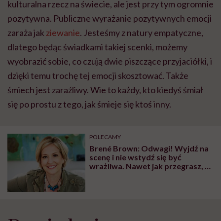
kulturalna rzecz na świecie, ale jest przy tym ogromnie
pozytywna. Publiczne wyrażanie pozytywnych emocji
zaraża jak
ziewanie
. Jesteśmy z natury empatyczne,
dlatego będąc świadkami takiej scenki, możemy
wyobrazić sobie, co czują dwie piszczące przyjaciółki, i
dzięki temu trochę tej emocji skosztować. Także
śmiech jest zaraźliwy. Wie to każdy, kto kiedyś śmiał
się po prostu z tego, jak śmieje się ktoś inny.
POLECAMY
Brené Brown: Odwagi! Wyjdź na
scenę i nie wstydź się być
wrażliwa. Nawet jak przegrasz, to
wygrasz