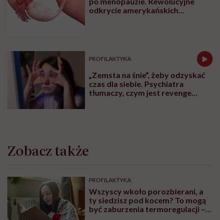
po menopauzie. Rewolucyjne
odkrycie amerykańskich
naukowców
PROFILAKTYKA
„Zemsta na śnie”, żeby odzyskać
czas dla siebie. Psychiatra
tłumaczy, czym jest revenge
bedtime procrastination
Zobacz także
PROFILAKTYKA
Wszyscy wkoło porozbierani, a
ty siedzisz pod kocem? To mogą
być zaburzenia termoregulacji –
wynikające z choroby lub złych