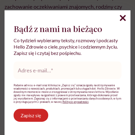
zachowanie oczekiwaniami znajomych, rodziny czy
współpracowników. Mamy „czystą kartę”, łatwiej więc
będzie o swobodną ekspresję. Z czasem na nowo
Bądź z nami na bieżąco
nauczymy się identyfikować emocje i będzie nam coraz
Co tydzień wybieramy teksty, rozmowy i podcasty
łatwiej zachowywać pełną otwartość. Nie ma się
Hello Zdrowie o ciele, psychice i codziennym życiu.
czego bać – bardziej niż, nawet krzywdząca, reakcja
Zapisz się i czytaj bez pośpiechu.
otoczenia szkodzi nam tłumienie uczuć. Odcinając je,
Adres
tracimy ze sobą kontakt, co prowadzi do wielu
e-
mail
*
nieporozumień
i napięć.
Podanie adresu e-mail oraz kliknięcie „Zapisz się” oznacza zgodę na otrzymywanie
wiadomości o nowościach, produktach, promocjach lub usługach dot. Hello Zdrowie. W
Decydując się na autentyczność, wysyłamy sobie
dowolnym momencie możesz zrezygnować z otrzymywania newslettera. Wycofanie
zgody nie ma wpływu na zgodność z prawem przetwarzania, którego dokonano przed
jej wycofaniem. Zapoznaj się z informacjami o przetwarzaniu danych osobowych, w tym
komunikat, z którego wynika, że akceptujemy się w
o przysługujących Ci prawach, w naszej
Polityce prywatności
.
pełni, ze wszystkimi emocjami i potrzebami. Uznajemy,
Zapisz się
że zasługujemy na wsparcie w trudnych chwilach i
chwile przyjemności, w których jesteśmy totalnie