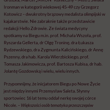
Ironman w kategorii wiekowej 45-49 czy Grzegorz
Kotowicz – dwukrotny brązowy medalista olimpijski w
kajakarstwie. Nie zabraknie także przedstawicie
redakcji Hello Zdrowie. Ze świata medycyny
spotkamy na Biegu m.in. prof. Michała Wszoła, prof.
Ryszarda Gellerta, dr Olgę Troninę, dra Łukasza
Rydzewskiego, dra Zygmunta Kalicińskiego, dr Annę
Pszenny, dra hab. Karola Wierzbickiego, prof.
Tomasza Jakimowicza, prof. Bartosza Kubisa, dr hab.
Jolantę Gozdowską i wielu, wielu innych.
Przypomnijmy, że inicjatorem Biegu po Nowe Życie
jest między innymi Przemysław Saleta. Słynny
sportowiec 16 lat temu oddał nerkę swojej córce
Nicole. –
Większości osób tematyka przeszczepów