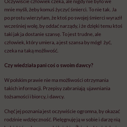
Oczywiście człowiek czeka, ale nigdy nie było we
mnie myśli, żeby komuś życzyć śmierci. To nie tak. Ja
po prostu wierzyłam, że ktoś po swojej śmierci wyraził
wcześniej wolę, by oddać narządy, i że dzięki temu ktoś
taki jak ja dostanie szansę. To jest trudne, ale
człowiek, który umiera, a jest szansa by mógł żyć,
czeka na taką możliwość.
Czy wiedziała pani coś o swoim dawcy?
W polskim prawie nie ma możliwości otrzymania
takich informacji. Przepisy zabraniają ujawniania
tożsamości i biorcy, i dawcy.
Chęć jej poznania jest oczywiście ogromna, by okazać
rodzinie wdzięczność. Pielęgnuję ją w sobie i darzę nią