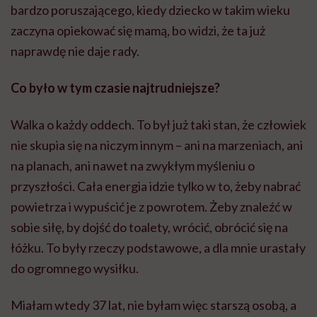
bardzo poruszającego, kiedy dziecko w takim wieku
zaczyna opiekować się mamą, bo widzi, że ta już
naprawdę nie daje rady.
Co było w tym czasie najtrudniejsze?
Walka o każdy oddech. To był już taki stan, że człowiek
nie skupia się na niczym innym – ani na marzeniach, ani
na planach, ani nawet na zwykłym myśleniu o
przyszłości. Cała energia idzie tylko w to, żeby nabrać
powietrza i wypuścić je z powrotem. Żeby znaleźć w
sobie siłę, by dojść do toalety, wrócić, obrócić się na
łóżku. To były rzeczy podstawowe, a dla mnie urastały
do ogromnego wysiłku.
Miałam wtedy 37 lat, nie byłam więc starszą osobą, a