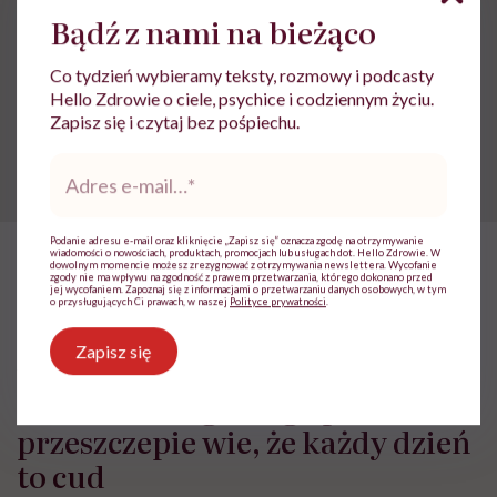
Bądź z nami na bieżąco
Treści zawarte w serwisie mają wyłącznie
i
Co tydzień wybieramy teksty, rozmowy i podcasty
charakter informacyjny i nie stanowią porady
lekarskiej. Pamiętaj, że w przypadku
Hello Zdrowie o ciele, psychice i codziennym życiu.
problemów ze zdrowiem należy bezwzględnie
Zapisz się i czytaj bez pośpiechu.
skonsultować się z lekarzem.
Adres
e-
mail
*
Podanie adresu e-mail oraz kliknięcie „Zapisz się” oznacza zgodę na otrzymywanie
wiadomości o nowościach, produktach, promocjach lub usługach dot. Hello Zdrowie. W
dowolnym momencie możesz zrezygnować z otrzymywania newslettera. Wycofanie
zgody nie ma wpływu na zgodność z prawem przetwarzania, którego dokonano przed
HelloZdrowie
›
Choroby
›
Objawy
›
„Patrzyłam na chorego tatę
jej wycofaniem. Zapoznaj się z informacjami o przetwarzaniu danych osobowych, w tym
o przysługujących Ci prawach, w naszej
Polityce prywatności
.
„Patrzyłam na chorego tatę i
Zapisz się
wiedziałam, że mnie czeka to
samo”. Jadwiga Noga po
przeszczepie wie, że każdy dzień
to cud