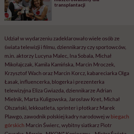
transplantacji
Udział w wydarzeniu zadeklarowało wiele osób ze
świata telewizji i filmu, dziennikarzy czy sportowców,
m.in. aktorzy Lucyna Malec, Ina Sobala, Michał
Mikołajczak, Kamila Kamińska, Marcin Mroczek,
Krzysztof Wach oraz Marcin Korcz, kabareciarka Olga
Łasak, influencerka, blogerka i prezenterka
telewizyjna Eliza Gwiazda, dziennikarze Adrian
Mielnik, Marta Kuligowska, Jarosław Kret, Michał
Olszański, lekkoatleta, sprinter i płotkarz Marek
Plawgo, zawodnik polskiej kadry narodowej w
biegach
górskich
Marcin Świerc, wybitny siatkarz Piotr
Gruszka, Marcin „MKON” Konieczny – Mistrz Świata