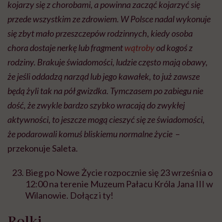
kojarzy się z chorobami, a powinna zacząć kojarzyć się
przede wszystkim ze zdrowiem. W Polsce nadal wykonuje
się zbyt mało przeszczepów rodzinnych, kiedy osoba
chora dostaje nerkę lub fragment
wątroby
od kogoś z
rodziny. Brakuje świadomości, ludzie często mają obawy,
że jeśli oddadzą narząd lub jego kawałek, to już zawsze
będą żyli tak na pół gwizdka. Tymczasem po zabiegu nie
dość, że zwykle bardzo szybko wracają do zwykłej
aktywności, to jeszcze mogą cieszyć się ze świadomości,
że podarowali komuś bliskiemu normalne życie
–
przekonuje Saleta.
Bieg po Nowe Życie rozpocznie się 23 września o
12:00 na terenie Muzeum Pałacu Króla Jana III w
Wilanowie. Dołącz i ty!
Rolki