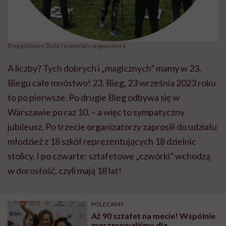
Bieg po Nowe Życie / materiały organizatora
A liczby? Tych dobrych i „magicznych” mamy w 23.
Biegu całe mnóstwo! 23. Bieg, 23 września 2023 roku
to po pierwsze. Po drugie Bieg odbywa się w
Warszawie po raz 10. – a więc to sympatyczny
jubileusz. Po trzecie organizatorzy zaprosili do udziału
młodzież z 18 szkół reprezentujących 18 dzielnic
stolicy. I po czwarte: sztafetowe „czwórki” wchodzą
w dorosłość, czyli mają 18 lat!
POLECAMY
Aż 90 sztafet na mecie! Wspólnie
maszerowaliśmy dla