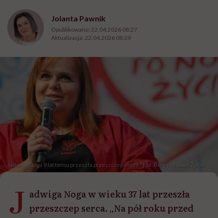
Jolanta Pawnik
Opublikowano:
22.04.2026 08:27
Aktualizacja:
22.04.2026 08:29
Jadwiga Noga 9 lat temu przeszła przeszczep serca / Fot. Bieg po Nowe Życie
J
adwiga Noga w wieku 37 lat przeszła
przeszczep serca. „Na pół roku przed