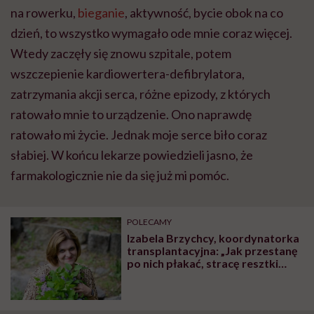
na rowerku,
bieganie
, aktywność, bycie obok na co
dzień, to wszystko wymagało ode mnie coraz więcej.
Wtedy zaczęły się znowu szpitale, potem
wszczepienie kardiowertera-defibrylatora,
zatrzymania akcji serca, różne epizody, z których
ratowało mnie to urządzenie. Ono naprawdę
ratowało mi życie. Jednak moje serce biło coraz
słabiej. W końcu lekarze powiedzieli jasno, że
farmakologicznie nie da się już mi pomóc.
POLECAMY
Izabela Brzychcy, koordynatorka
transplantacyjna: „Jak przestanę
po nich płakać, stracę resztki
człowieczeństwa i będzie czas
odejść z zawodu”