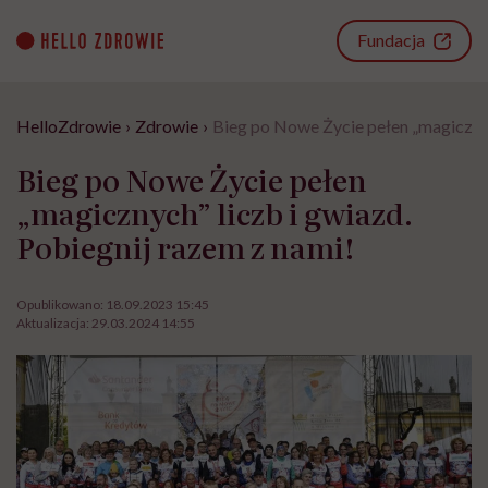
Go
to
Fundacja
content
HelloZdrowie
›
Zdrowie
›
Bieg po Nowe Życie pełen „magicznyc
Bieg po Nowe Życie pełen
„magicznych” liczb i gwiazd.
Pobiegnij razem z nami!
Opublikowano:
18.09.2023 15:45
Aktualizacja:
29.03.2024 14:55