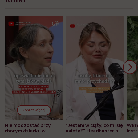
Zobacz więcej
Nie móc zostać przy
"Jestem w ciąży, co mi się
Wkró
chorym dziecku w
należy?". Headhunter o
Inst
szpitalu to tortura.
zmianie pokoleniowej u
atak