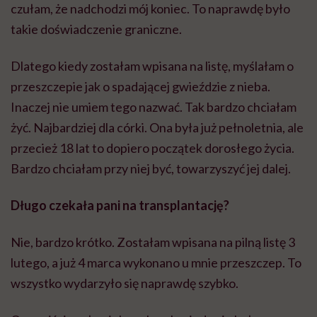
czułam, że nadchodzi mój koniec. To naprawdę było
takie doświadczenie graniczne.
Dlatego kiedy zostałam wpisana na listę, myślałam o
przeszczepie jak o spadającej gwieździe z nieba.
Inaczej nie umiem tego nazwać. Tak bardzo chciałam
żyć. Najbardziej dla córki. Ona była już pełnoletnia, ale
przecież 18 lat to dopiero początek dorosłego życia.
Bardzo chciałam przy niej być, towarzyszyć jej dalej.
Długo czekała pani na transplantację?
Nie, bardzo krótko. Zostałam wpisana na pilną listę 3
lutego, a już 4 marca wykonano u mnie przeszczep. To
wszystko wydarzyło się naprawdę szybko.