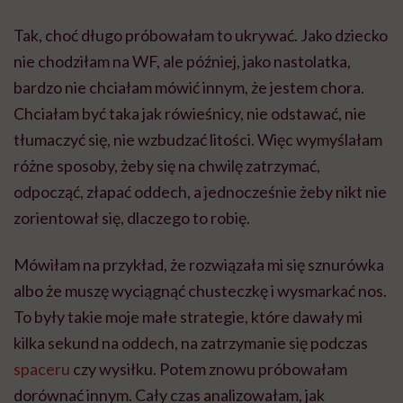
Tak, choć długo próbowałam to ukrywać. Jako dziecko
nie chodziłam na WF, ale później, jako nastolatka,
bardzo nie chciałam mówić innym, że jestem chora.
Chciałam być taka jak rówieśnicy, nie odstawać, nie
tłumaczyć się, nie wzbudzać litości. Więc wymyślałam
różne sposoby, żeby się na chwilę zatrzymać,
odpocząć, złapać oddech, a jednocześnie żeby nikt nie
zorientował się, dlaczego to robię.
Mówiłam na przykład, że rozwiązała mi się sznurówka
albo że muszę wyciągnąć chusteczkę i wysmarkać nos.
To były takie moje małe strategie, które dawały mi
kilka sekund na oddech, na zatrzymanie się podczas
spaceru
czy wysiłku. Potem znowu próbowałam
dorównać innym. Cały czas analizowałam, jak