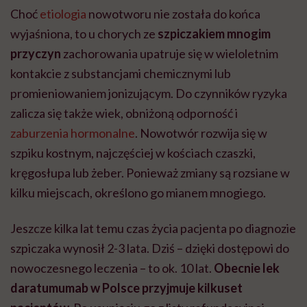
Choć
etiologia
nowotworu nie została do końca
wyjaśniona, to u chorych ze
szpiczakiem mnogim
przyczyn
zachorowania upatruje się w wieloletnim
kontakcie z substancjami chemicznymi lub
promieniowaniem jonizującym. Do czynników ryzyka
zalicza się także wiek, obniżoną odporność i
zaburzenia hormonalne
. Nowotwór rozwija się w
szpiku kostnym, najczęściej w kościach czaszki,
kręgosłupa lub żeber. Ponieważ zmiany są rozsiane w
kilku miejscach, określono go mianem mnogiego.
Jeszcze kilka lat temu czas życia pacjenta po diagnozie
szpiczaka wynosił 2-3 lata. Dziś – dzięki dostępowi do
nowoczesnego leczenia – to ok. 10 lat.
Obecnie lek
daratumumab w Polsce przyjmuje kilkuset