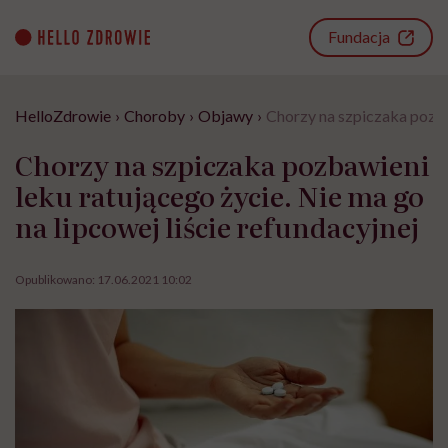
Go
to
Fundacja
content
HelloZdrowie
›
Choroby
›
Objawy
›
Chorzy na szpiczaka pozbaw
Chorzy na szpiczaka pozbawieni
leku ratującego życie. Nie ma go
na lipcowej liście refundacyjnej
Opublikowano:
17.06.2021 10:02