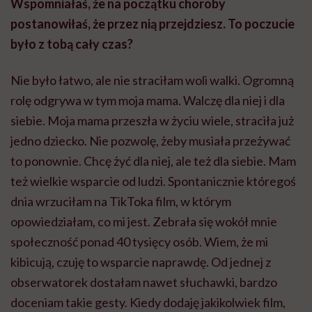
Wspomniałaś, że na początku choroby
postanowiłaś, że przez nią przejdziesz. To poczucie
było z tobą cały czas?
Nie było łatwo, ale nie straciłam woli walki. Ogromną
rolę odgrywa w tym moja mama. Walczę dla niej i dla
siebie. Moja mama przeszła w życiu wiele, straciła już
jedno dziecko. Nie pozwolę, żeby musiała przeżywać
to ponownie. Chcę żyć dla niej, ale też dla siebie. Mam
też wielkie wsparcie od ludzi. Spontanicznie któregoś
dnia wrzuciłam na TikToka film, w którym
opowiedziałam, co mi jest. Zebrała się wokół mnie
społeczność ponad 40 tysięcy osób. Wiem, że mi
kibicują, czuję to wsparcie naprawdę. Od jednej z
obserwatorek dostałam nawet słuchawki, bardzo
doceniam takie gesty. Kiedy dodaję jakikolwiek film,