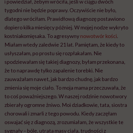
i powiedział, żebym wróciła, jeśli w ciągu dwóch
tygodni nie będzie poprawy. Oczywiście nie było,
dlatego wróciłam. Prawidłową diagnozę postawiono
dopiero kilka miesięcy później. W mojej nodze wykryto
kostniakomięsaka. To agresywny
nowotwór kości
.
Miałam wtedy zaledwie 21 lat. Pamiętam, że kiedy to
usłyszałam, po prostu się rozpłakałam. Nie
spodziewałam się takiej diagnozy, byłam przekonana,
że to naprawdę tylko zapalenie torebki. Nie
zauważałam nawet, jak bardzo chudnę, jak bardzo
zmienia się moje ciało. To moja mama przeczuwała, że
to coś poważniejszego. W naszej rodzinie nowotwory
zbierały ogromne żniwo. Moi dziadkowie, tata, siostra
chorowali i zmarli z tego powodu. Kiedy zaczęłam
oswajać się z diagnozą, zrozumiałam, że wszystkie te
sygnały – bóle, utrata masy ciała, trudności z