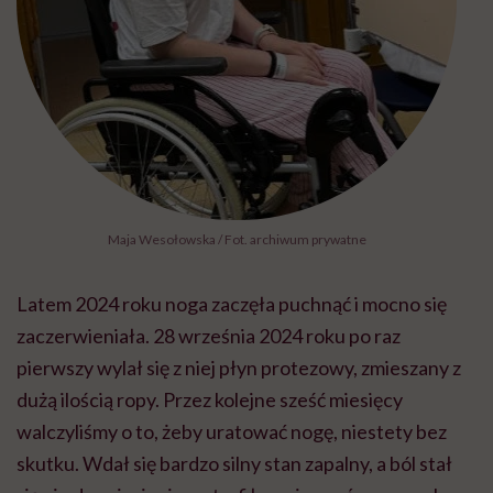
Maja Wesołowska / Fot. archiwum prywatne
Latem 2024 roku noga zaczęła puchnąć i mocno się
zaczerwieniała. 28 września 2024 roku po raz
pierwszy wylał się z niej płyn protezowy, zmieszany z
dużą ilością ropy. Przez kolejne sześć miesięcy
walczyliśmy o to, żeby uratować nogę, niestety bez
skutku. Wdał się bardzo silny stan zapalny, a ból stał