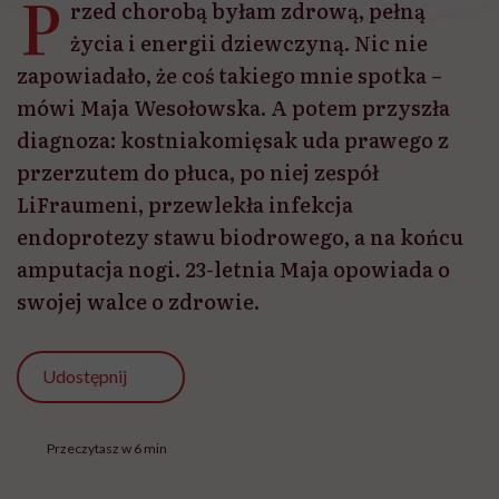
P
rzed chorobą byłam zdrową, pełną
życia i energii dziewczyną. Nic nie
zapowiadało, że coś takiego mnie spotka –
mówi Maja Wesołowska. A potem przyszła
diagnoza: kostniakomięsak uda prawego z
przerzutem do płuca, po niej zespół
LiFraumeni, przewlekła infekcja
endoprotezy stawu biodrowego, a na końcu
amputacja nogi. 23-letnia Maja opowiada o
swojej walce o zdrowie.
Udostępnij
Przeczytasz w 6 min