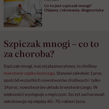
głupota i brak
Co to jest szpiczak mnogi?
wyobraźni"
Objawy, rokowania, diagnostyka
Szpiczak mnogi – co to
za choroba?
Szpiczak mnogi, inaczej plazmocytowy, to złośliwy
nowotwór szpiku kostnego
. Stanowi zaledwie 1 proc.
spośród wszystkich nowotworów złośliwych i tylko
14 proc. nowotworów układu krwiotwórczego. W
większości występuje u mężczyzn. Szczyt zachorowań
odnotowuje się między 60.–70. rokiem życia.