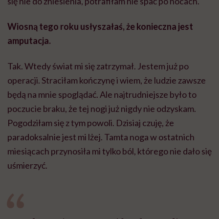
się nie do zniesienia, potrafiłam nie spać po nocach.
Wiosną tego roku usłyszałaś, że konieczna jest
amputacja.
Tak. Wtedy świat mi się zatrzymał. Jestem już po
operacji. Straciłam kończynę i wiem, że ludzie zawsze
będą na mnie spoglądać. Ale najtrudniejsze było to
poczucie braku, że tej nogi już nigdy nie odzyskam.
Pogodziłam się z tym powoli. Dzisiaj czuję, że
paradoksalnie jest mi lżej. Tamta noga w ostatnich
miesiącach przynosiła mi tylko ból, którego nie dało się
uśmierzyć.