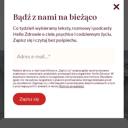
dopiero, gdy obudziłam się bez
nogi”
Bądź z nami na bieżąco
Co tydzień wybieramy teksty, rozmowy i podcasty
Anna Korytowska
Hello Zdrowie o ciele, psychice i codziennym życiu.
Opublikowano:
13.11.2025 09:22
Zapisz się i czytaj bez pośpiechu.
Adres
e-
mail
*
Podanie adresu e-mail oraz kliknięcie „Zapisz się” oznacza zgodę na otrzymywanie
wiadomości o nowościach, produktach, promocjach lub usługach dot. Hello Zdrowie. W
dowolnym momencie możesz zrezygnować z otrzymywania newslettera. Wycofanie
zgody nie ma wpływu na zgodność z prawem przetwarzania, którego dokonano przed
jej wycofaniem. Zapoznaj się z informacjami o przetwarzaniu danych osobowych, w tym
o przysługujących Ci prawach, w naszej
Polityce prywatności
.
Zapisz się
Maja Wesołowska / Fot. archiwum prywatne