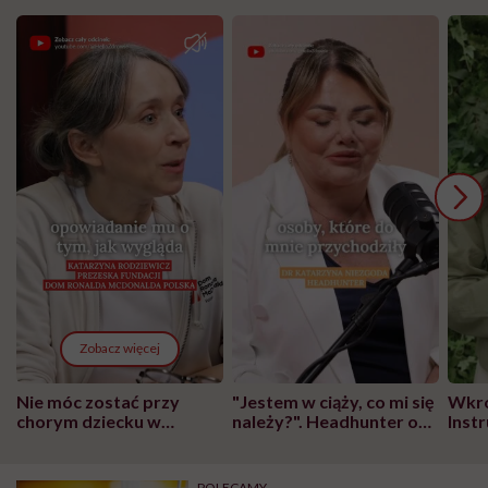
Zobacz więcej
Nie móc zostać przy
"Jestem w ciąży, co mi się
Wkró
chorym dziecku w
należy?". Headhunter o
Inst
szpitalu to tortura.
zmianie pokoleniowej u
atak
"Przeszkadzać w tym
kobiet w ciąży na rynku
wars
może chyba tylko
pracy
eksp
POLECAMY