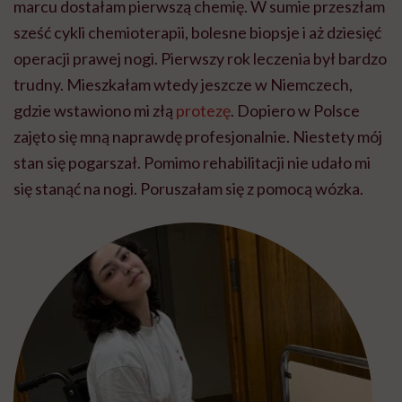
marcu dostałam pierwszą chemię. W sumie przeszłam
sześć cykli chemioterapii, bolesne biopsje i aż dziesięć
operacji prawej nogi. Pierwszy rok leczenia był bardzo
trudny. Mieszkałam wtedy jeszcze w Niemczech,
gdzie wstawiono mi złą
protezę
. Dopiero w Polsce
zajęto się mną naprawdę profesjonalnie. Niestety mój
stan się pogarszał. Pomimo rehabilitacji nie udało mi
się stanąć na nogi. Poruszałam się z pomocą wózka.