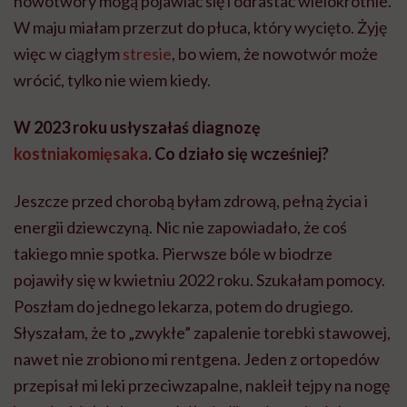
nowotwory mogą pojawiać się i odrastać wielokrotnie.
W maju miałam przerzut do płuca, który wycięto. Żyję
więc w ciągłym
stresie
, bo wiem, że nowotwór może
wrócić, tylko nie wiem kiedy.
W 2023 roku usłyszałaś diagnozę
kostniakomięsaka
. Co działo się wcześniej?
Jeszcze przed chorobą byłam zdrową, pełną życia i
energii dziewczyną. Nic nie zapowiadało, że coś
takiego mnie spotka. Pierwsze bóle w biodrze
pojawiły się w kwietniu 2022 roku. Szukałam pomocy.
Poszłam do jednego lekarza, potem do drugiego.
Słyszałam, że to „zwykłe” zapalenie torebki stawowej,
nawet nie zrobiono mi rentgena. Jeden z ortopedów
przepisał mi leki przeciwzapalne, nakleił tejpy na nogę