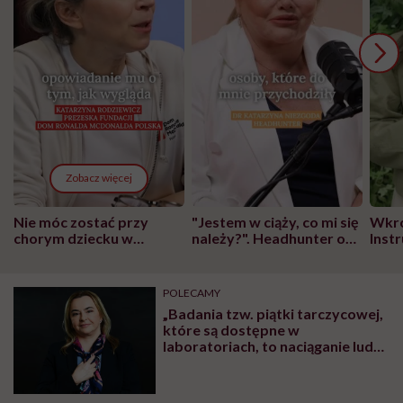
Zobacz więcej
Nie móc zostać przy
"Jestem w ciąży, co mi się
Wkró
chorym dziecku w
należy?". Headhunter o
Inst
szpitalu to tortura.
zmianie pokoleniowej u
atak
"Przeszkadzać w tym
kobiet w ciąży na rynku
wars
może chyba tylko
pracy
eksp
POLECAMY
głupota i brak
„Badania tzw. piątki tarczycowej,
wyobraźni"
które są dostępne w
laboratoriach, to naciąganie ludzi
na niepotrzebne wydatki” – mówi
dr n. med. Katarzyna Skórzewska