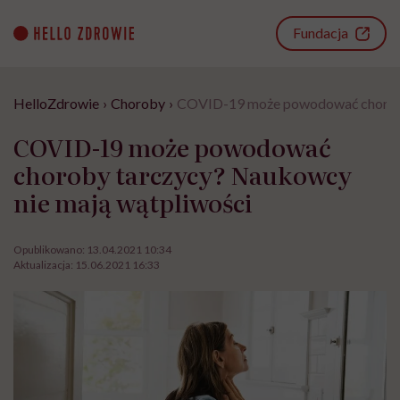
Go
to
Fundacja
content
HelloZdrowie
›
Choroby
›
COVID-19 może powodować choroby
COVID-19 może powodować
choroby tarczycy? Naukowcy
nie mają wątpliwości
Opublikowano:
13.04.2021 10:34
Aktualizacja:
15.06.2021 16:33