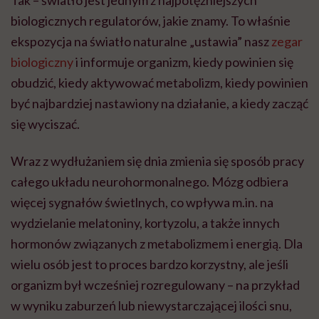
Tak – światło jest jednym z najpotężniejszych
biologicznych regulatorów, jakie znamy. To właśnie
ekspozycja na światło naturalne „ustawia” nasz
zegar
biologiczny
i informuje organizm, kiedy powinien się
obudzić, kiedy aktywować metabolizm, kiedy powinien
być najbardziej nastawiony na działanie, a kiedy zacząć
się wyciszać.
Wraz z wydłużaniem się dnia zmienia się sposób pracy
całego układu neurohormonalnego. Mózg odbiera
więcej sygnałów świetlnych, co wpływa m.in. na
wydzielanie melatoniny, kortyzolu, a także innych
hormonów związanych z metabolizmem i energią. Dla
wielu osób jest to proces bardzo korzystny, ale jeśli
organizm był wcześniej rozregulowany – na przykład
w wyniku zaburzeń lub niewystarczającej ilości snu,