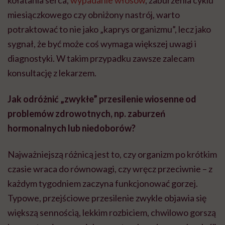
kołatania serca,
wypadanie włosów
, zaburzenia cyklu
miesiączkowego czy obniżony nastrój, warto
potraktować to nie jako „kaprys organizmu”, lecz jako
sygnał, że być może coś wymaga większej uwagi i
diagnostyki. W takim przypadku zawsze zalecam
konsultację z lekarzem.
Jak odróżnić „zwykłe” przesilenie wiosenne od
problemów zdrowotnych, np. zaburzeń
hormonalnych lub niedoborów?
Najważniejszą różnicą jest to, czy organizm po krótkim
czasie wraca do równowagi, czy wręcz przeciwnie – z
każdym tygodniem zaczyna funkcjonować gorzej.
Typowe, przejściowe przesilenie zwykle objawia się
większą sennością, lekkim rozbiciem, chwilowo gorszą