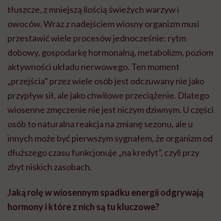
tłuszcze, z mniejszą ilością świeżych warzyw i
owoców. Wraz z nadejściem wiosny organizm musi
przestawić wiele procesów jednocześnie: rytm
dobowy, gospodarkę hormonalną, metabolizm, poziom
aktywności układu nerwowego. Ten moment
„przejścia” przez wiele osób jest odczuwany nie jako
przypływ sił, ale jako chwilowe przeciążenie. Dlatego
wiosenne zmęczenie nie jest niczym dziwnym. U części
osób to naturalna reakcja na zmianę sezonu, ale u
innych może być pierwszym sygnałem, że organizm od
dłuższego czasu funkcjonuje „na kredyt”, czyli przy
zbyt niskich zasobach.
Jaką rolę w wiosennym spadku energii odgrywają
hormony i które z nich są tu kluczowe?