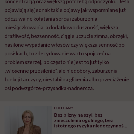
koncentracją oraz większą potrzebą odpoczynku. Jeśli
pojawiają się jednak takie objawy jak wspomniane już
odczuwalne kołatania serca i zaburzenia
miesiączkowania, a dodatkowo duszność, większa
drażliwość, bezsenność, ciągle uczucie zimna, obrzęki,
nasilone wypadanie włosów czy większa senność po
posiłkach, to zdecydowanie warto spojrzeć na
problem szerzej, bo często nie jest to już tylko
„wiosenne przesilenie”, ale niedobory, zaburzenia
funkcji tarczycy, niestabilna glikemia albo przeciążenie
osi podwzgórze-przysadka-nadnercza.
POLECAMY
Bez blizny na szyi, bez
znieczulenia ogólnego, bez
istotnego ryzyka niedoczynności.
O ablacji guzów tarczycy