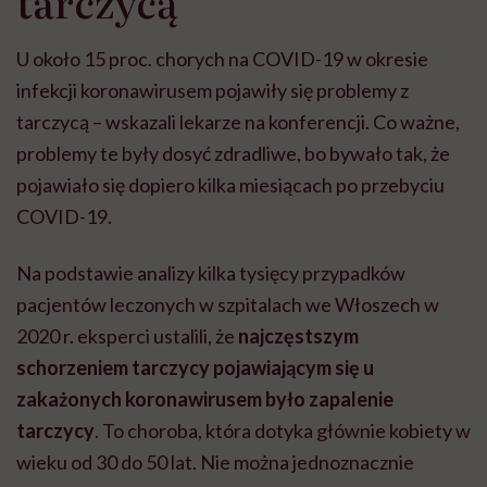
tarczycą
U około 15 proc. chorych na COVID-19 w okresie
infekcji koronawirusem pojawiły się problemy z
tarczycą – wskazali lekarze na konferencji. Co ważne,
problemy te były dosyć zdradliwe, bo bywało tak, że
pojawiało się dopiero kilka miesiącach po przebyciu
COVID-19.
Na podstawie analizy kilka tysięcy przypadków
pacjentów leczonych w szpitalach we Włoszech w
2020 r. eksperci ustalili, że
najczęstszym
schorzeniem tarczycy pojawiającym się u
zakażonych koronawirusem było zapalenie
tarczycy
. To choroba, która dotyka głównie kobiety w
wieku od 30 do 50 lat. Nie można jednoznacznie