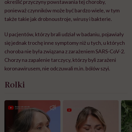
określić przyczyny powstawania tej choroby,
ponieważ czynników może być bardzo wiele, w tym
także takie jak drobnoustroje, wirusy i bakterie.
U pacjentów, którzy brali udział w badaniu, pojawiały
się jednak trochę inne symptomy niż u tych, u których
choroba nie była związana z zarażeniem SARS-CoV-2.
Chorzy na zapalenie tarczycy, którzy byli zarażeni
koronawirusem, nie odczuwali m.in. bólów szyi.
Rolki