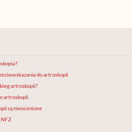
oskopia?
zeciwwskazania do artroskopii
bieg artroskopii?
o artroskopii
opii są nieocenione
a NFZ