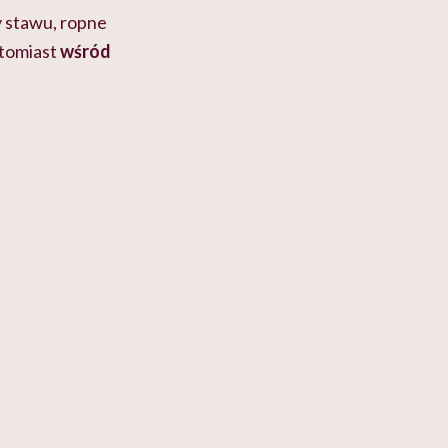
y stawu, ropne
atomiast
wśród