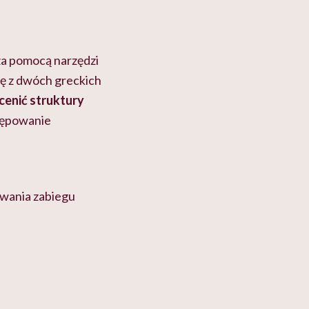
 za pomocą narzędzi
ię z dwóch greckich
cenić struktury
stępowanie
ywania zabiegu