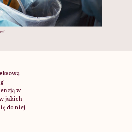
je?
leksową
eg
cencją w
w jakich
ię do niej