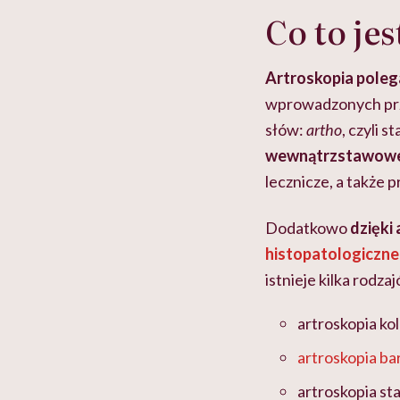
Co to je
Artroskopia
poleg
wprowadzonych prze
słów:
artho
, czyli s
wewnątrzstawow
lecznicze, a także
Dodatkowo
dzięki
histopatologiczn
istnieje kilka rodza
artroskopia ko
artroskopia ba
artroskopia s