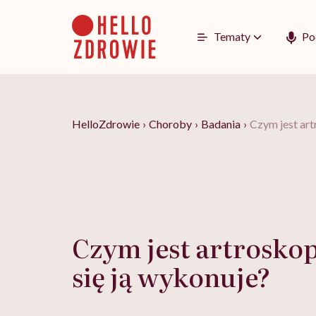
Go
to
content
Tematy
Po
HelloZdrowie
›
Choroby
›
Badania
›
Czym jest art
Czym jest artroskop
się ją wykonuje?