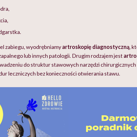
odra,
cia,
dgarstka.
cel zabiegu, wyodrębniamy
artroskopię diagnostyczną
, k
apalnego lub innych patologii. Drugim rodzajem jest
artro
wadzeniu do struktur stawowych narzędzi chirurgicznych
ur leczniczych bez konieczności otwierania stawu.