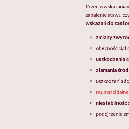
Przeciwwskazaniami 
zapalenie stawu cz
wskazań do zasto
zmiany zwyro
obecność ciał 
uszkodzenia c
złamania śró
uszkodzenia śc
reumatoidalne
niestabilnoś
podejrzenie z