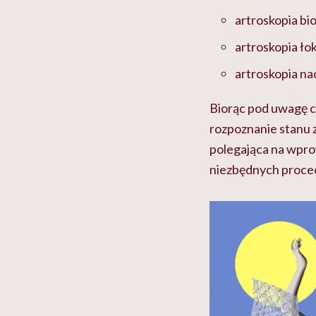
artroskopia bi
artroskopia łok
artroskopia na
Biorąc pod uwagę 
rozpoznanie stanu z
polegająca na wpro
niezbędnych proced