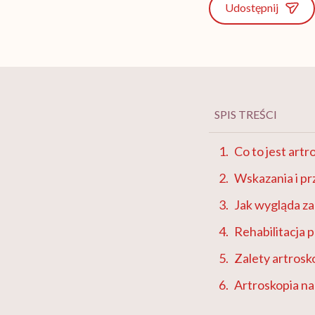
Udostępnij
SPIS TREŚCI
Co to jest artr
Wskazania i pr
Jak wygląda za
Rehabilitacja p
Zalety artrosk
Artroskopia n