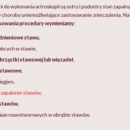
do wykonania artroskopii są ostry i podostry stan zapaln
y choroby uniemożliwiające zastosowanie znieczulenia. N
sowania procedury wymieniamy
:
dnieniowe stawu
,
obcych w stawie,
hrząstki stawowej lub więzadeł
,
dstawowe
,
ięgien,
 zapalenie stawów
,
ć stawów
,
mian nowotworowych w obrębie stawów.