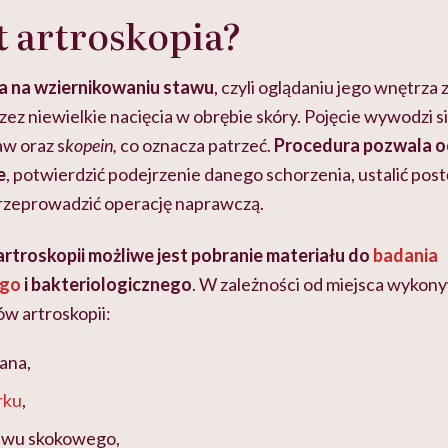
st artroskopia?
a na wziernikowaniu stawu
, czyli oglądaniu jego wnętrza
z niewielkie nacięcia w obrębie skóry. Pojęcie wywodzi s
taw oraz s
kopein,
co oznacza patrzeć.
Procedura pozwala o
e
, potwierdzić podejrzenie danego schorzenia, ustalić po
 przeprowadzić operację naprawczą.
 artroskopii możliwe jest pobranie materiału do
badania
ego
i bakteriologicznego
. W zależności od miejsca wykon
jów artroskopii:
lana,
rku
,
tawu skokowego,