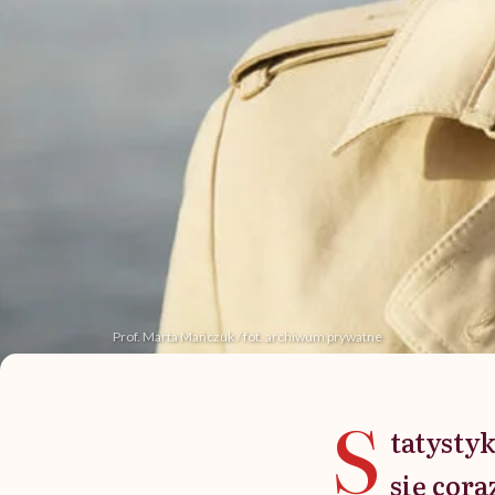
Prof. Marta Mańczuk / fot. archiwum prywatne
S
tatystyk
się cor