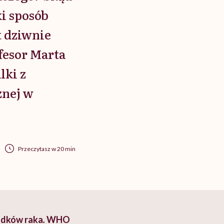
i sposób
t dziwnie
fesor Marta
lki z
znej w
Przeczytasz w 20 min
adków raka
.
WHO