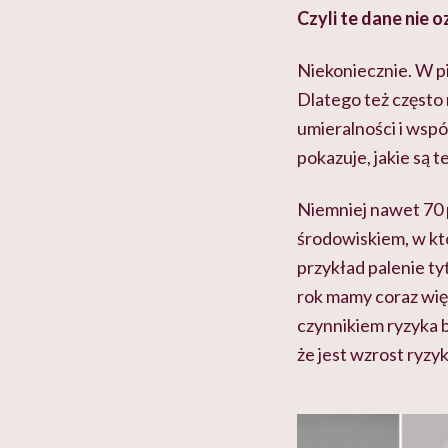
Czyli te dane nie 
Niekoniecznie. W p
Dlatego też często
umieralności i wspó
pokazuje, jakie są 
Niemniej nawet 70 
środowiskiem, w kt
przykład palenie ty
rok mamy coraz więc
czynnikiem ryzyka 
że jest wzrost ryz