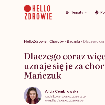
Go
to
content
Tematy
Po
HelloZdrowie
›
Choroby
›
Badania
›
Dlaczego cora
Dlaczego coraz wię
uznaje się je za ch
Mańczuk
Alicja Cembrowska
Opublikowano:
06.05.2024 13:24
Aktualizacja:
08.05.2026 08:59