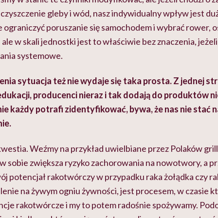
czyszczenie gleby i wód, nasz indywidualny wpływ jest duż
ograniczyć poruszanie się samochodem i wybrać rower, o
le w skali jednostki jest to właściwie bez znaczenia, jeżeli
ania systemowe.
nia sytuacja też nie wydaje się taka prosta. Z jednej s
dukacji, producenci nieraz i tak dodają do produktów n
nie każdy potrafi zidentyfikować, bywa, że nas nie stać 
ie.
kwestia. Weźmy na przykład uwielbiane przez Polaków gril
w sobie zwiększa ryzyko zachorowania na nowotwory, a 
j potencjał rakotwórczy w przypadku raka żołądka czy rak
palenie na żywym ogniu żywności, jest procesem, w czasie k
ancje rakotwórcze i my to potem radośnie spożywamy. Podo