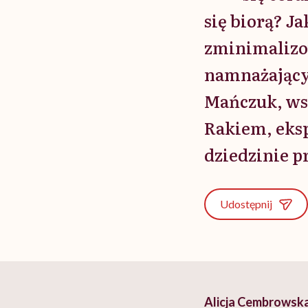
się biorą? J
zminimalizo
namnażający
Mańczuk, ws
Rakiem, eksp
dziedzinie 
Udostępnij
Alicja Cembrowsk