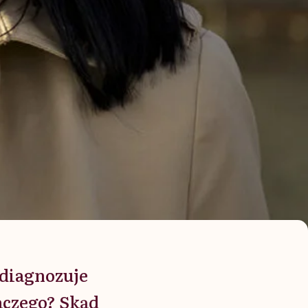
 diagnozuje
aczego? Skąd