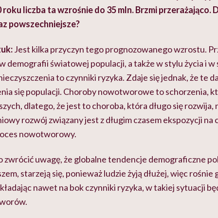
0 roku liczba ta wzrośnie do 35 mln. Brzmi przerażająco.
az powszechniejsze?
uk:
Jest kilka przyczyn tego prognozowanego wzrostu. P
 w demografii światowej populacji, a także w stylu życia i w
anieczyszczenia to czynniki ryzyka. Zdaje się jednak, że te
nia się populacji. Choroby nowotworowe to schorzenia, kt
szych, dlatego, że jest to choroba, która długo się rozwija,
iowy rozwój związany jest z długim czasem ekspozycji na c
proces nowotworowy.
 zwrócić uwagę, że globalne tendencje demograficzne pok
m, starzeją się, ponieważ ludzie żyją dłużej, więc rośnie
ładając nawet na bok czynniki ryzyka, w takiej sytuacji bę
worów.