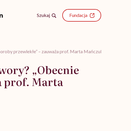
Szukaj
Fundacja
 choroby przewlekłe” – zauważa prof. Marta Mańczuk
twory? „Obecnie
a prof. Marta