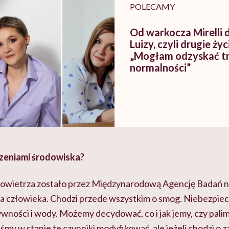
POLECAMY
Od warkocza Mirelli 
Luizy, czyli drugie ży
„Mogłam odzyskać t
normalności”
czeniami środowiska?
powietrza zostało przez Międzynarodową Agencję Badań 
a człowieka. Chodzi przede wszystkim o smog. Niebezpiec
wności i wody. Możemy decydować, co i jak jemy, czy pali
eśmy w stanie te czynniki modyfikować, ale jeżeli chodzi o 