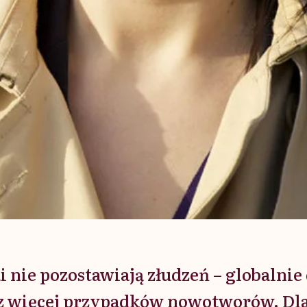
i nie pozostawiają złudzeń – globalnie
az więcej przypadków nowotworów. Dl