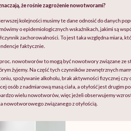
oznaczają, że rośnie zagrożenie nowotworami?
ierwszej kolejności musimy te dane odnosić do danych pop
 mówimy o epidemiologicznych wskaźnikach, jakimi są wsp
łczynnik zachorowalności. To jest taka względna miara, kt
tendencje faktycznie.
proc. nowotworów to mogą być nowotwory związane ze sty
órym żyjemy. Na część tych czynników zewnętrznych mam
toniu, spożywanie alkoholu, brak aktywności fizycznej czy 
ej osób z nadmiarową masą ciała, a otyłość jest drugim po
bardzo wielu nowotworów, więc jeżeli obserwujemy wzrost
yka nowotworowego związanego z otyłością.