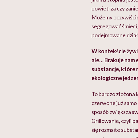
powietrza czy zanie
Możemy oczywiście 
segregować śmieci, a
podejmowane dział
W kontekście żywie
ale… Brakuje nam e
substancje, które 
ekologiczne jedzen
To bardzo złożona 
czerwone już samo 
sposób zwiększa swó
Grillowanie, czyli 
się rozmaite subst