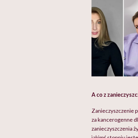
A co z zanieczysz
Zanieczyszczenie 
za kancerogenne dl
zanieczyszczenia ży
jakimś stopniu jest