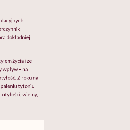
ulacyjnych.
ółczynnik
óra dokładniej
lem życia i ze
y wpływ – na
otyłość. Z roku na
 paleniu tytoniu
 otyłości, wiemy,