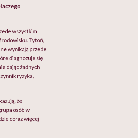
 Dlaczego
rzede wszystkim
 środowisku. Tytoń,
 dane wynikają przede
óre diagnozuje się
 nie dając żadnych
zynnik ryzyka,
azują, że
 grupa osób w
dzie coraz więcej