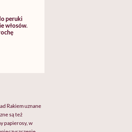
do peruki
cie włosów.
rochę
nad Rakiem uznane
zne są też
my papierosy, w
zanieczyszczenie