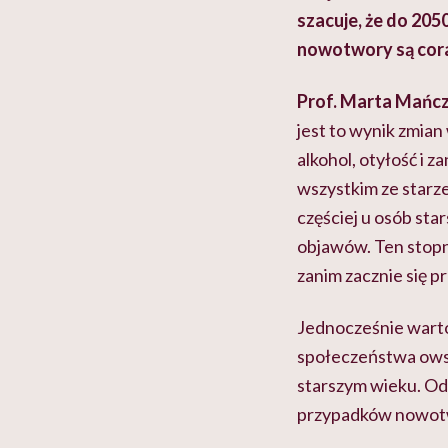
szacuje, że do 205
nowotwory są cor
Prof. Marta Mańcz
jest to wynik zmian
alkohol, otyłość i z
wszystkim ze starze
częściej u osób star
objawów. Ten stopn
zanim zacznie się 
Jednocześnie warto
społeczeństwa owsze
starszym wieku. Odk
przypadków nowot