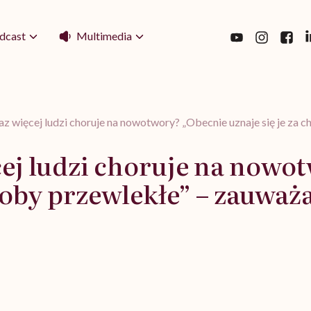
Multimedia
dcast
z więcej ludzi choruje na nowotwory? „Obecnie uznaje się je za
cej ludzi choruje na nowo
oroby przewlekłe” – zauważ