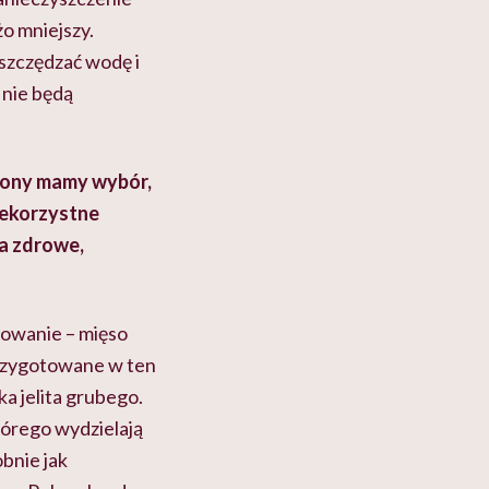
o mniejszy.
szczędzać wodę i
 nie będą
trony mamy wybór,
iekorzystne
na zdrowe,
lowanie – mięso
przygotowane w ten
a jelita grubego.
tórego wydzielają
bnie jak