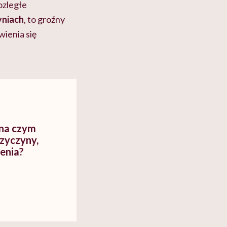
ozległe
yniach
, to groźny
ienia się
 na czym
rzyczyny,
zenia?