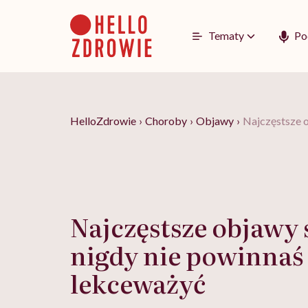
Go
to
content
Tematy
Po
HelloZdrowie
›
Choroby
›
Objawy
›
Najczęstsze o
Najczęstsze objawy 
nigdy nie powinnaś
lekceważyć