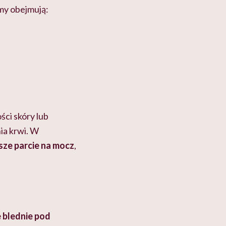
my obejmują:
ości skóry lub
nia krwi. W
sze parcie na mocz
,
e blednie pod