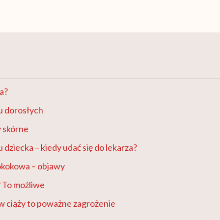
sa?
u dorosłych
y skórne
 dziecka – kiedy udać się do lekarza?
okokowa – objawy
? To możliwe
w ciąży to poważne zagrożenie