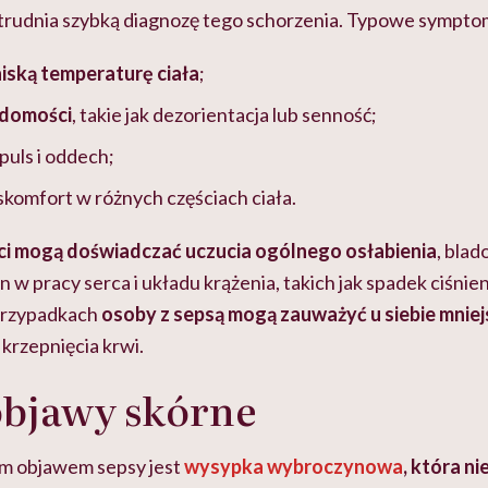
utrudnia szybką diagnozę tego schorzenia. Typowe sympto
niską temperaturę ciała
;
adomości
, takie jak dezorientacja lub senność;
puls i oddech;
yskomfort w różnych częściach ciała.
ci mogą doświadczać uczucia ogólnego osłabienia
, blad
n w pracy serca i układu krążenia, takich jak spadek ciśnie
rzypadkach
osoby z sepsą mogą zauważyć u siebie mniej
krzepnięcia krwi.
objawy skórne
m objawem sepsy jest
wysypka wybroczynowa
, która ni