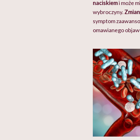
naciskiem
i może m
wybroczyny.
Zmian
symptom zaawansow
omawianego objawu,