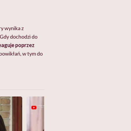
ry wynika z
. Gdy dochodzi do
eaguje poprzez
 powikłań, w tym do