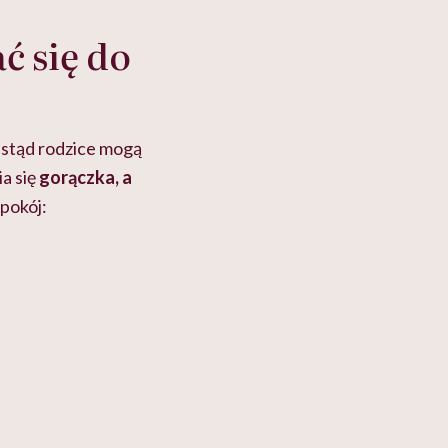
ć się do
, stąd rodzice mogą
ia się
gorączka, a
pokój: