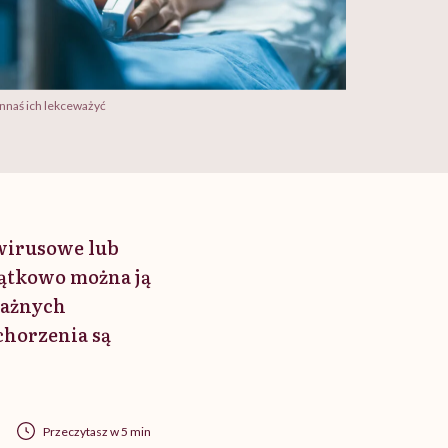
innaś ich lekceważyć
 wirusowe lub
zątkowo można ją
ważnych
chorzenia są
Przeczytasz w 5 min