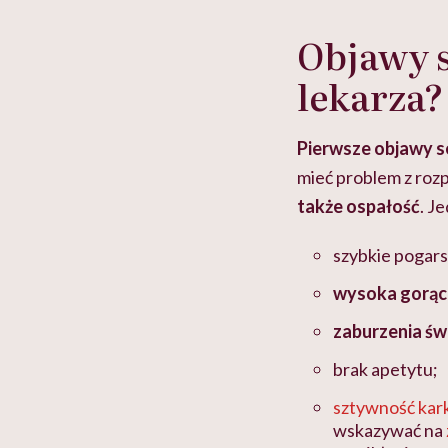
Objawy s
lekarza?
Pierwsze objawy s
mieć problem z rozp
także ospałość
. J
szybkie pogars
wysoka gorąc
zaburzenia ś
brak apetytu;
sztywność kar
wskazywać na