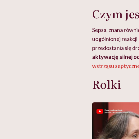
Czym jes
Sepsa, znana równie
uogólnionej reakcji
przedostania się d
aktywację silnej o
wstrząsu septyczn
Rolki