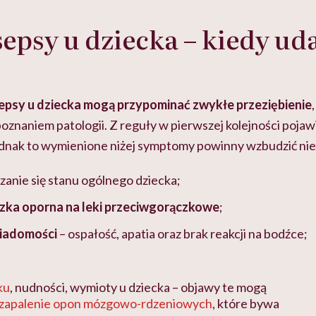
epsy u dziecka – kiedy uda
epsy u dziecka mogą przypominać zwykłe przeziębienie
oznaniem patologii. Z reguły w pierwszej kolejności pojaw
ednak to wymienione niżej symptomy powinny wzbudzić nie
zanie się stanu ogólnego dziecka;
zka oporna na leki przeciwgorączkowe
;
wiadomości
–
ospałość, apatia oraz brak reakcji na bodźce;
ku
,
nudności, wymioty u dziecka
–
objawy te mogą
zapalenie opon mózgowo-rdzeniowych
, które bywa