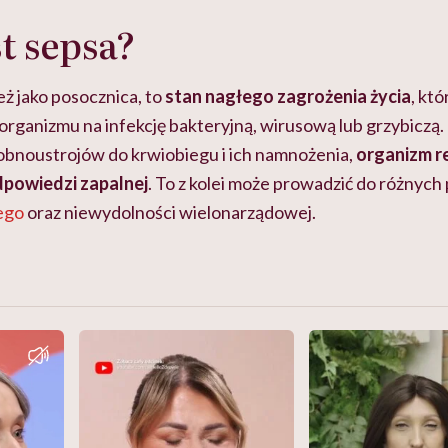
t sepsa?
ż jako posocznica, to
stan nagłego zagrożenia życia
, któ
 organizmu na infekcję bakteryjną, wirusową lub grzybiczą
robnoustrojów do krwiobiegu i ich namnożenia,
organizm r
dpowiedzi zapalnej
. To z kolei może prowadzić do różnych
ego
oraz niewydolności wielonarządowej.