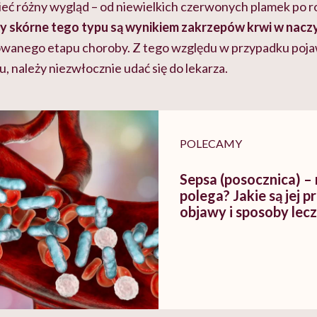
ieć różny wygląd
–
od niewielkich czerwonych plamek po r
y skórne tego typu są wynikiem zakrzepów krwi w nacz
anego etapu choroby. Z tego względu w przypadku pojaw
 należy niezwłocznie udać się do lekarza.
POLECAMY
Sepsa (posocznica) –
polega? Jakie są jej p
objawy i sposoby lec