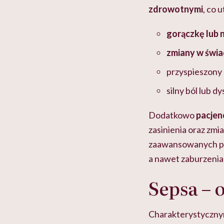
zdrowotnymi
, co 
gorączkę lub 
zmiany w świ
przyspieszony 
silny ból lub d
Dodatkowo
pacjen
zasinienia oraz zmia
zaawansowanych p
a nawet zaburzenia 
Sepsa – 
Charakterystyczny