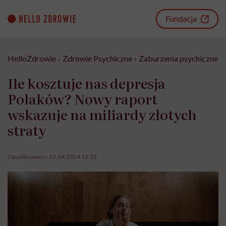
Go
to
Fundacja
content
HelloZdrowie
›
Zdrowie Psychiczne
›
Zaburzenia psychiczne
›
Ile kosztuje nas depresja
Polaków? Nowy raport
wskazuje na miliardy złotych
straty
Opublikowano:
22.04.2024 13:33