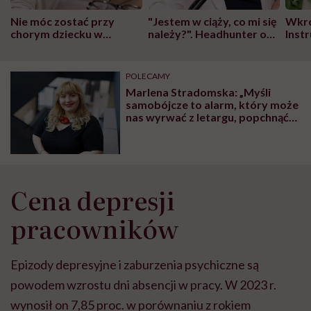
Nie móc zostać przy
"Jestem w ciąży, co mi się
Wkró
chorym dziecku w
należy?". Headhunter o
Inst
szpitalu to tortura.
zmianie pokoleniowej u
atak
"Przeszkadzać w tym
kobiet w ciąży na rynku
wars
może chyba tylko
pracy
eksp
POLECAMY
głupota i brak
Marlena Stradomska: „Myśli
wyobraźni"
samobójcze to alarm, który może
nas wyrwać z letargu, popchnąć
do sięgnięcia po pomoc”
Cena depresji
pracowników
Epizody depresyjne i zaburzenia psychiczne są
powodem wzrostu dni absencji w pracy. W 2023 r.
wynosił on 7,85 proc. w porównaniu z rokiem