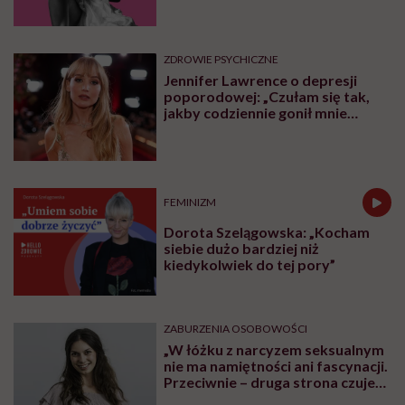
ZDROWIE PSYCHICZNE
Jennifer Lawrence o depresji
poporodowej: „Czułam się tak,
jakby codziennie gonił mnie
tygrys”
FEMINIZM
Dorota Szelągowska: „Kocham
siebie dużo bardziej niż
kiedykolwiek do tej pory”
ZABURZENIA OSOBOWOŚCI
„W łóżku z narcyzem seksualnym
nie ma namiętności ani fascynacji.
Przeciwnie – druga strona czuje
się użyta” – mówi seksuolożka