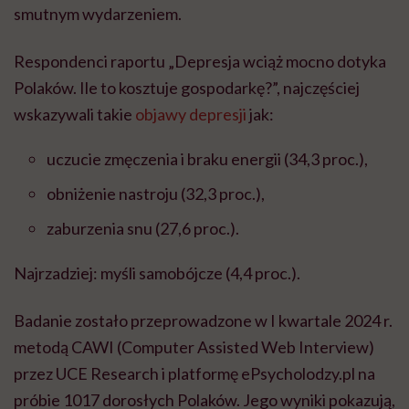
smutnym wydarzeniem.
Respondenci raportu „Depresja wciąż mocno dotyka
Polaków. Ile to kosztuje gospodarkę?”, najczęściej
wskazywali takie
objawy depresji
jak:
uczucie zmęczenia i braku energii (34,3 proc.),
obniżenie nastroju (32,3 proc.),
zaburzenia snu (27,6 proc.).
Najrzadziej: myśli samobójcze (4,4 proc.).
Badanie zostało przeprowadzone w I kwartale 2024 r.
metodą CAWI (Computer Assisted Web Interview)
przez UCE Research i platformę ePsycholodzy.pl na
próbie 1017 dorosłych Polaków. Jego wyniki pokazują,