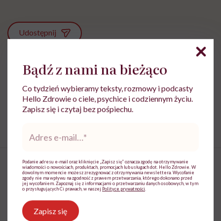
Udostępnij
Bądź z nami na bieżąco
Powiązane tematy:
Co tydzień wybieramy teksty, rozmowy i podcasty
Choroby psychiczne
depresja
Hello Zdrowie o ciele, psychice i codziennym życiu.
Zapisz się i czytaj bez pośpiechu.
Zdrowie psychiczne
Adres
e-
mail
*
Podanie adresu e-mail oraz kliknięcie „Zapisz się” oznacza zgodę na otrzymywanie
wiadomości o nowościach, produktach, promocjach lub usługach dot. Hello Zdrowie. W
dowolnym momencie możesz zrezygnować z otrzymywania newslettera. Wycofanie
zgody nie ma wpływu na zgodność z prawem przetwarzania, którego dokonano przed
jej wycofaniem. Zapoznaj się z informacjami o przetwarzaniu danych osobowych, w tym
Monika Sobień-Górska: „Trzeba
o przysługujących Ci prawach, w naszej
Polityce prywatności
.
bardzo uważać, komu oddajemy
Zapisz się