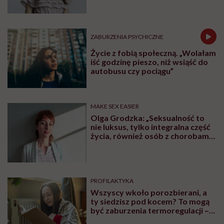
Monika Kaszuba
ZABURZENIA PSYCHICZNE
Życie z fobią społeczną. „Wolałam
iść godzinę pieszo, niż wsiąść do
autobusu czy pociągu”
MAKE SEX EASIER
Olga Grodzka: „Seksualność to
nie luksus, tylko integralna część
życia, również osób z chorobami
psychicznymi”
PROFILAKTYKA
Wszyscy wkoło porozbierani, a
ty siedzisz pod kocem? To mogą
być zaburzenia termoregulacji –
wynikające z choroby lub złych