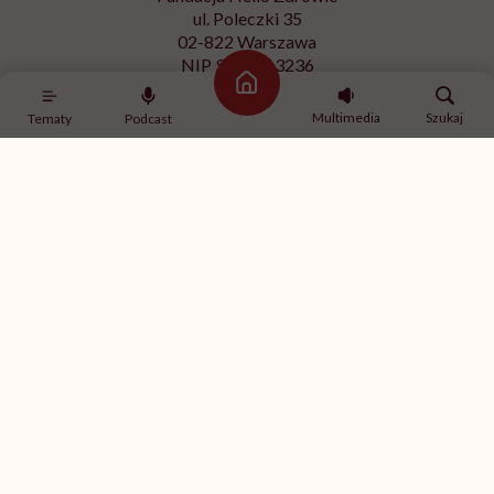
ul. Poleczki 35
02-822 Warszawa
NIP 9512613236
Strona główna
Kontakt z redakcją
Multimedia
Szukaj
Tematy
Podcast
redakcja@hellozdrowie.pl
Dołącz do naszej społeczności
Właścicielem serwisu
HelloZdrowie
jest Fundacja należąca
do
USP Zdrowie sp. z o.o.
, które jest częścią
USP Group
.
Treści zawarte w serwisie HelloZdrowie mają charakter
informacyjno-edukacyjny. Jeśli potrzebujesz porady
odnośnie swojego stanu zdrowia, skonsultuj się z lekarzem
lub farmaceutą.
© 2012-2026 | HelloZdrowie