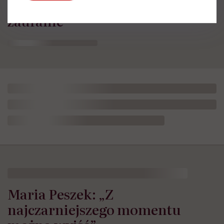
swoją wrażliwość, pieniądze i
zaufanie”
Maria Peszek: „Z
najczarniejszego momentu