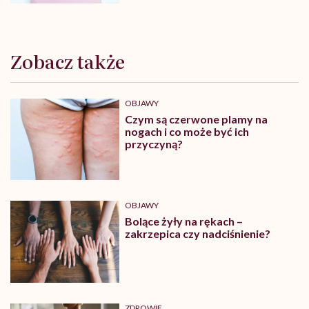
Zobacz także
OBJAWY
Czym są czerwone plamy na
nogach i co może być ich
przyczyną?
OBJAWY
Bolące żyły na rękach –
zakrzepica czy nadciśnienie?
ZDROWIE