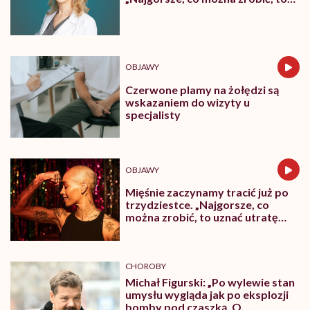
leczyć modne hasło”
OBJAWY
Czerwone plamy na żołędzi są
wskazaniem do wizyty u
specjalisty
OBJAWY
Mięśnie zaczynamy tracić już po
trzydziestce. „Najgorsze, co
można zrobić, to uznać utratę
sprawności za nieunikniony
element starzenia”
CHOROBY
Michał Figurski: „Po wylewie stan
umysłu wygląda jak po eksplozji
bomby pod czaszką. O