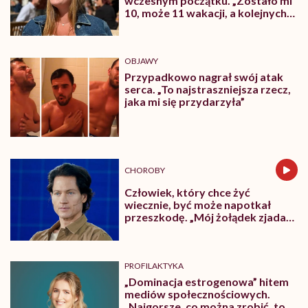
wczesnym początku. „Zostało mi
medycyna
10, może 11 wakacji, a kolejnych
sobie
nie będę już świadoma”
nie
poradzi”
OBJAWY
Przypadkowo nagrał swój atak
serca. „To najstraszniejsza rzecz,
jaka mi się przydarzyła”
CHOROBY
Człowiek, który chce żyć
wiecznie, być może napotkał
przeszkodę. „Mój żołądek zjada
sam siebie”
PROFILAKTYKA
„Dominacja estrogenowa” hitem
mediów społecznościowych.
„Najgorsze, co można zrobić, to