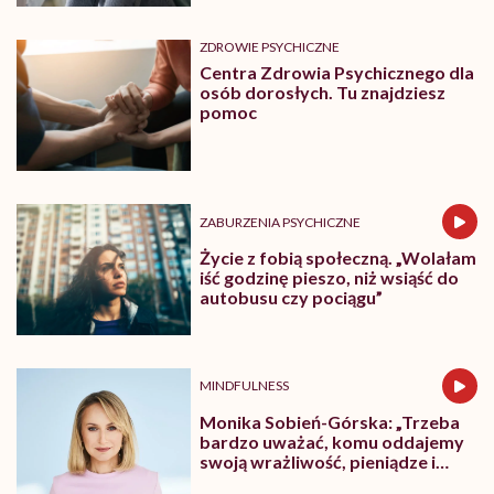
ZDROWIE PSYCHICZNE
Centra Zdrowia Psychicznego dla
osób dorosłych. Tu znajdziesz
pomoc
ZABURZENIA PSYCHICZNE
Życie z fobią społeczną. „Wolałam
iść godzinę pieszo, niż wsiąść do
autobusu czy pociągu”
MINDFULNESS
Monika Sobień-Górska: „Trzeba
bardzo uważać, komu oddajemy
swoją wrażliwość, pieniądze i
zaufanie”