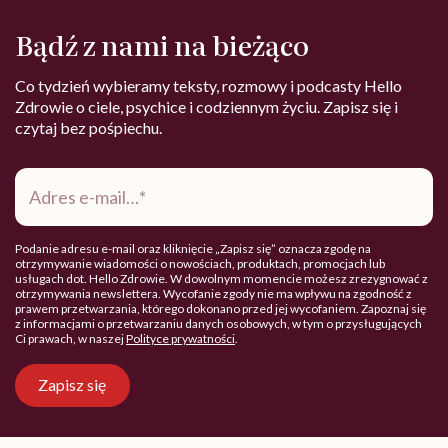
Bądź z nami na bieżąco
Co tydzień wybieramy teksty, rozmowy i podcasty Hello
Zdrowie o ciele, psychice i codziennym życiu. Zapisz się i
czytaj bez pośpiechu.
Adres
e-
mail
*
Podanie adresu e-mail oraz kliknięcie „Zapisz się” oznacza zgodę na
otrzymywanie wiadomości o nowościach, produktach, promocjach lub
usługach dot. Hello Zdrowie. W dowolnym momencie możesz zrezygnować z
otrzymywania newslettera. Wycofanie zgody nie ma wpływu na zgodność z
prawem przetwarzania, którego dokonano przed jej wycofaniem. Zapoznaj się
z informacjami o przetwarzaniu danych osobowych, w tym o przysługujących
Ci prawach, w naszej
Polityce prywatności
.
Zapisz się