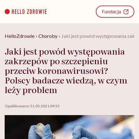
Go
to
Fundacja
content
HelloZdrowie
›
Choroby
›
Jaki jest powód występowania zakr
Jaki jest powód występowania
zakrzepów po szczepieniu
przeciw koronawirusowi?
Polscy badacze wiedzą, w czym
leży problem
Opublikowano:
31.05.2021 09:55