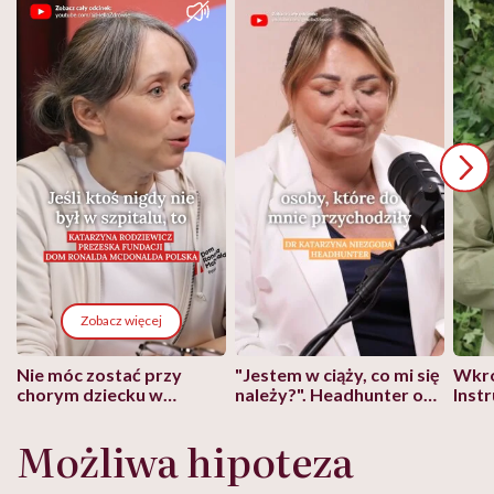
Zobacz więcej
Nie móc zostać przy
"Jestem w ciąży, co mi się
Wkró
chorym dziecku w
należy?". Headhunter o
Inst
szpitalu to tortura.
zmianie pokoleniowej u
atak
"Przeszkadzać w tym
kobiet w ciąży na rynku
wars
Możliwa hipoteza
może chyba tylko
pracy
eksp
głupota i brak
wyobraźni"