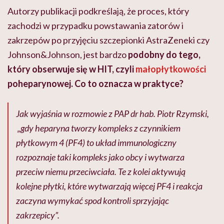
Autorzy publikacji podkreślają, że proces, który
zachodzi w przypadku powstawania zatorów i
zakrzepów po przyjęciu szczepionki AstraZeneki czy
Johnson&Johnson, jest bardzo
podobny do tego,
który obserwuje się w HIT, czyli
małopłytkowości
poheparynowej. Co to oznacza w praktyce?
Jak wyjaśnia w rozmowie z PAP dr hab. Piotr Rzymski,
„
gdy heparyna tworzy kompleks z czynnikiem
płytkowym 4 (PF4) to układ immunologiczny
rozpoznaje taki kompleks jako obcy i wytwarza
przeciw niemu przeciwciała. Te z kolei aktywują
kolejne płytki, które wytwarzają więcej PF4 i reakcja
zaczyna wymykać spod kontroli sprzyjając
zakrzepicy”.