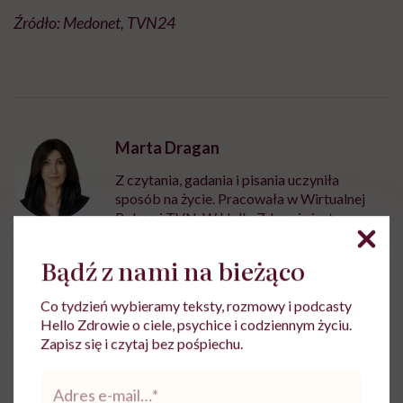
Źródło: Medonet, TVN24
Marta Dragan
Z czytania, gadania i pisania uczyniła
sposób na życie. Pracowała w Wirtualnej
Polsce i TVN. W Hello Zdrowie jest
dziennikarką i wydawczynią
Bądź z nami na bieżąco
Zobacz profil
Co tydzień wybieramy teksty, rozmowy i podcasty
Hello Zdrowie o ciele, psychice i codziennym życiu.
Udostępnij
Zapisz się i czytaj bez pośpiechu.
Adres
e-