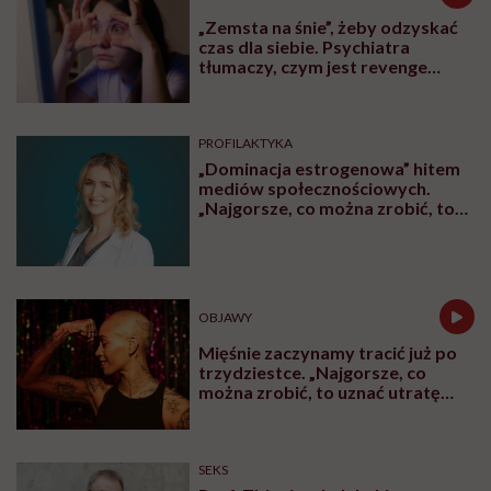
„Zemsta na śnie”, żeby odzyskać
czas dla siebie. Psychiatra
tłumaczy, czym jest revenge
bedtime procrastination
PROFILAKTYKA
„Dominacja estrogenowa” hitem
mediów społecznościowych.
„Najgorsze, co można zrobić, to
leczyć modne hasło”
OBJAWY
Mięśnie zaczynamy tracić już po
trzydziestce. „Najgorsze, co
można zrobić, to uznać utratę
sprawności za nieunikniony
element starzenia”
SEKS