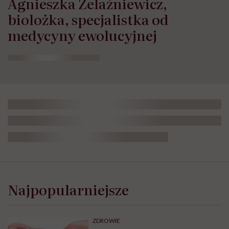
Agnieszka Żelaźniewicz,
biolożka, specjalistka od
medycyny ewolucyjnej
Dorota
Szelągowska:
„Kocham
Najpopularniejsze
siebie
dużo
bardziej
niż
ZDROWIE