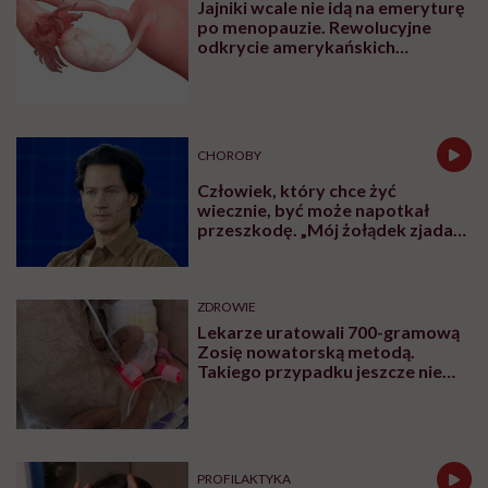
kiedykolwiek
Jajniki wcale nie idą na emeryturę
do
po menopauzie. Rewolucyjne
tej
odkrycie amerykańskich
pory”
naukowców
CHOROBY
Człowiek, który chce żyć
wiecznie, być może napotkał
przeszkodę. „Mój żołądek zjada
sam siebie”
ZDROWIE
Lekarze uratowali 700-gramową
Zosię nowatorską metodą.
Takiego przypadku jeszcze nie
było
PROFILAKTYKA