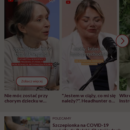
Zobacz więcej
Nie móc zostać przy
"Jestem w ciąży, co mi się
Wkró
chorym dziecku w
należy?". Headhunter o
Inst
szpitalu to tortura.
zmianie pokoleniowej u
atak
"Przeszkadzać w tym
kobiet w ciąży na rynku
wars
może chyba tylko
pracy
eksp
POLECAMY
głupota i brak
Szczepionka na COVID-19
wyobraźni"