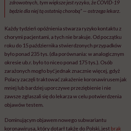
zdrowotnych, tym większe jest ryzyko, że COVID-19
będzie dla niej tą ostatnią chorobą” — ostrzega lekarz.
Każdy tydzień opóźnienia stwarza ryzyko kontaktu z
chorymi pacjentami, a tych nie brakuje. Od początku
roku do 15 października stwierdzonych przypadków
było ponad 235 tys. (dla porównania: w analogicznym
okresie ub.r. było to niceo ponad 175 tys.). Osób
zarażonych mogło być jednak znacznie więcej, gdyż
Polacy zaczęli traktować zakażenie koronawirusem jak
mniej lub bardziej uporczywe przeziębienie i nie
zawsze zgłaszali się do lekarza w celu potwierdzenia
objawów testem.
Dominującym objawem nowego subwariantu
koronawirusa, który dotarł także do Polski, jest
brak