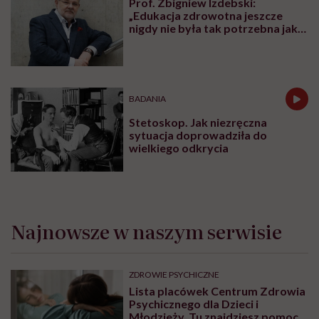
Prof. Zbigniew Izdebski:
„Edukacja zdrowotna jeszcze
nigdy nie była tak potrzebna jak
teraz, kiedy jest taki chaos
informacyjny”
BADANIA
Stetoskop. Jak niezręczna
sytuacja doprowadziła do
wielkiego odkrycia
Najnowsze w naszym serwisie
ZDROWIE PSYCHICZNE
Lista placówek Centrum Zdrowia
Psychicznego dla Dzieci i
Młodzieży. Tu znajdziesz pomoc