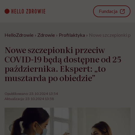
Go
to
Fundacja
content
HelloZdrowie
›
Zdrowie
›
Profilaktyka
›
Nowe szczepionki prz
Nowe szczepionki przeciw
COVID-19 będą dostępne od 25
października. Ekspert: „to
musztarda po obiedzie”
Opublikowano:
23.10.2024 13:54
Aktualizacja:
23.10.2024 13:58