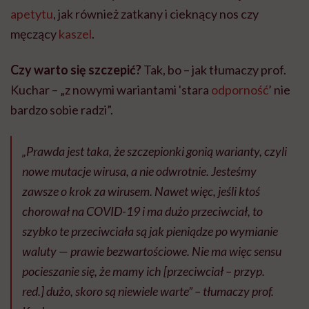
apetytu
, jak również zatkany i cieknący nos czy
męczący
kaszel
.
Czy warto się szczepić?
Tak, bo – jak tłumaczy prof.
Kuchar – „z nowymi wariantami 'stara
odporność
’ nie
bardzo sobie radzi”.
„Prawda jest taka, że szczepionki gonią warianty, czyli
nowe mutacje wirusa, a nie odwrotnie. Jesteśmy
zawsze o krok za wirusem. Nawet więc, jeśli ktoś
chorował na COVID-19 i ma dużo przeciwciał, to
szybko te przeciwciała są jak pieniądze po wymianie
waluty — prawie bezwartościowe. Nie ma więc sensu
pocieszanie się, że mamy ich [przeciwciał – przyp.
red.] dużo, skoro są niewiele warte” – tłumaczy prof.