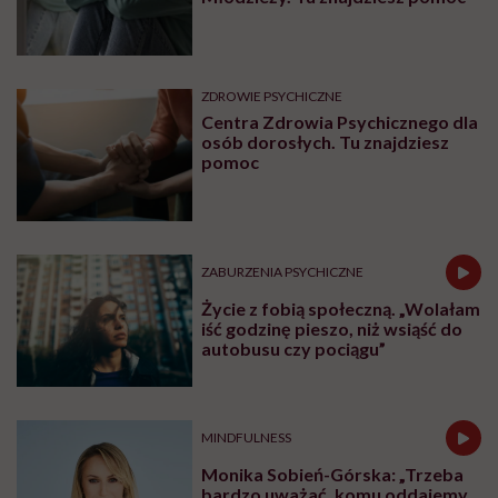
ZDROWIE PSYCHICZNE
Centra Zdrowia Psychicznego dla
osób dorosłych. Tu znajdziesz
pomoc
ZABURZENIA PSYCHICZNE
Życie z fobią społeczną. „Wolałam
iść godzinę pieszo, niż wsiąść do
autobusu czy pociągu”
MINDFULNESS
Monika Sobień-Górska: „Trzeba
bardzo uważać, komu oddajemy