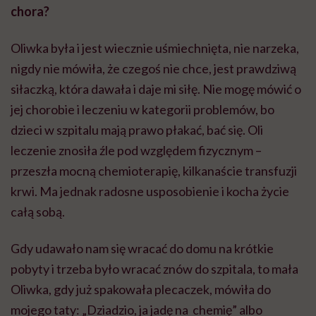
chora?
Oliwka była i jest wiecznie uśmiechnięta, nie narzeka,
nigdy nie mówiła, że czegoś nie chce, jest prawdziwą
siłaczką, która dawała i daje mi siłę. Nie mogę mówić o
jej chorobie i leczeniu w kategorii problemów, bo
dzieci w szpitalu mają prawo płakać, bać się. Oli
leczenie znosiła źle pod względem fizycznym –
przeszła mocną chemioterapię, kilkanaście transfuzji
krwi. Ma jednak radosne usposobienie i kocha życie
całą sobą.
Gdy udawało nam się wracać do domu na krótkie
pobyty i trzeba było wracać znów do szpitala, to mała
Oliwka, gdy już spakowała plecaczek, mówiła do
mojego taty: „Dziadzio, ja jadę na chemię” albo