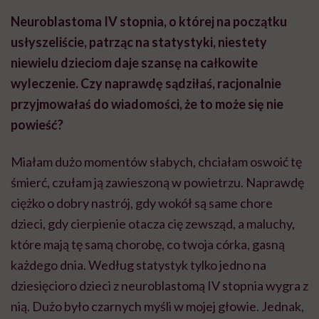
Neuroblastoma IV stopnia, o której na początku
usłyszeliście, patrząc na statystyki, niestety
niewielu dzieciom daje szansę na całkowite
wyleczenie. Czy naprawdę sądziłaś, racjonalnie
przyjmowałaś do wiadomości, że to może się nie
powieść?
Miałam dużo momentów słabych, chciałam oswoić tę
śmierć, czułam ją zawieszoną w powietrzu. Naprawdę
ciężko o dobry nastrój, gdy wokół są same chore
dzieci, gdy cierpienie otacza cię zewsząd, a maluchy,
które mają tę samą chorobę, co twoja córka, gasną
każdego dnia. Według statystyk tylko jedno na
dziesięcioro dzieci z neuroblastomą IV stopnia wygra z
nią. Dużo było czarnych myśli w mojej głowie. Jednak,