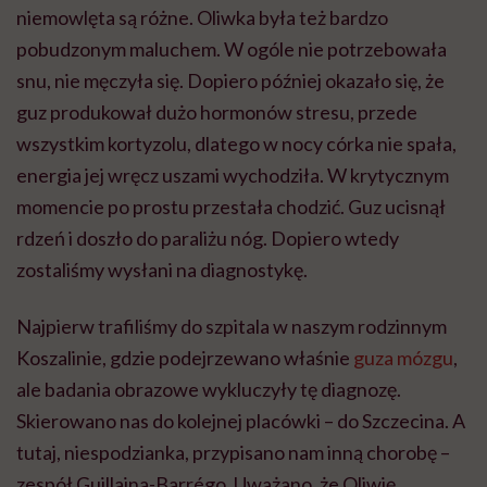
niemowlęta są różne. Oliwka była też bardzo
pobudzonym maluchem. W ogóle nie potrzebowała
snu, nie męczyła się. Dopiero później okazało się, że
guz produkował dużo hormonów stresu, przede
wszystkim kortyzolu, dlatego w nocy córka nie spała,
energia jej wręcz uszami wychodziła. W krytycznym
momencie po prostu przestała chodzić. Guz ucisnął
rdzeń i doszło do paraliżu nóg. Dopiero wtedy
zostaliśmy wysłani na diagnostykę.
Najpierw trafiliśmy do szpitala w naszym rodzinnym
Koszalinie, gdzie podejrzewano właśnie
guza mózgu
,
ale badania obrazowe wykluczyły tę diagnozę.
Skierowano nas do kolejnej placówki – do Szczecina. A
tutaj, niespodzianka, przypisano nam inną chorobę –
zespół Guillaina-Barrégo. Uważano, że Oliwię