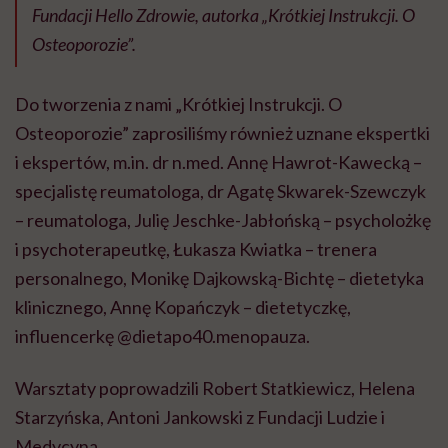
Fundacji Hello Zdrowie, autorka „Krótkiej Instrukcji. O
Osteoporozie”.
Do tworzenia z nami „Krótkiej Instrukcji. O
Osteoporozie” zaprosiliśmy również uznane ekspertki
i ekspertów, m.in. dr n.med. Annę Hawrot-Kawecką –
specjalistę reumatologa, dr Agatę Skwarek-Szewczyk
– reumatologa, Julię Jeschke-Jabłońską – psycholożkę
i psychoterapeutkę, Łukasza Kwiatka – trenera
personalnego, Monikę Dajkowską-Bichtę – dietetyka
klinicznego, Annę Kopańczyk – dietetyczkę,
influencerkę @dietapo40.menopauza.
Warsztaty poprowadzili Robert Statkiewicz, Helena
Starzyńska, Antoni Jankowski z Fundacji Ludzie i
Medycyna.