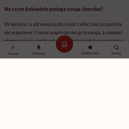
Na czym dokładnie polega twoja choroba?
W skrócie: u zdrowej osoby kość cyklicznie uzupełnia
się wapniem. U mnie wapń się nie przyswaja, a zamiast
niego pojawia się tkanka włóknista, która nie powinna
Strona główna
tam być. Ona „zmiękcza” kość, zaburza jej strukturę i
Multimedia
Szukaj
Tematy
Podcast
powoduje nieprawidłowe zrastanie.
Co jest największym wyzwaniem w życiu z dysplazją
włóknistą?
Pozwolenie sobie na gorsze dni. One są i będą. Uczy
się nas, żeby nie prosić o pomoc, żeby radzić sobie
samemu, a w takich momentach pomoc jest konieczna.
Najtrudniejsze jest to poczucie, że zostaje się z tym