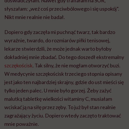
doświadczyłam. Nawet gdy trafiałam na SOR,
słyszałam: „weź coś przeciwbólowego i się uspokój”.
Nikt mnie realnie nie badał.
Dopiero gdy zaczęła mi puchnąć twarz, tak bardzo
wyraźnie, twardo, do rozmiarów piłki tenisowej,
lekarze stwierdzili, że może jednak warto byłoby
dokładniej mnie zbadać. Do tego doszedł ekstremalny
szczękościsk
. Tak silny, że nie mogłam otworzyć buzi.
W medycynie szczękościsk trzeciego stopnia opisany
jest jako ten najbardziej skrajny, gdzie do ust mieści się
tylko jeden palec. U mnie było gorzej. Żeby zażyć
malutką tabletkę wielkości witaminy C, musiałam
wciskać ją na siłę przez zęby. To już był stan realnie
zagrażający życiu. Dopiero wtedy zaczęto traktować
mnie poważnie.