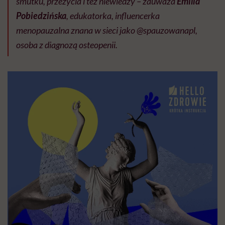
smutku, przeżycia i też niewiedzy – zauważa
Emilia
Pobiedzińska
, edukatorka, influencerka
menopauzalna znana w sieci jako @spauzowanapl,
osoba z diagnozą osteopenii.