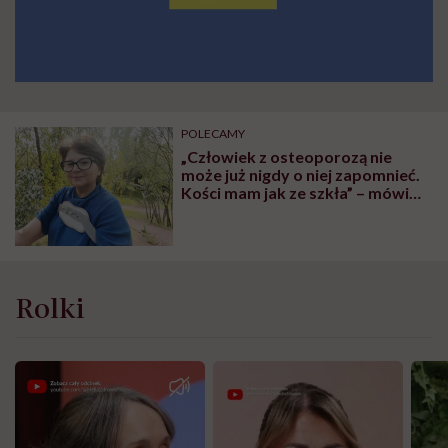
POLECAMY
„Człowiek z osteoporozą nie
może już nigdy o niej zapomnieć.
Kości mam jak ze szkła” – mówi
Anna Głowacka
Rolki