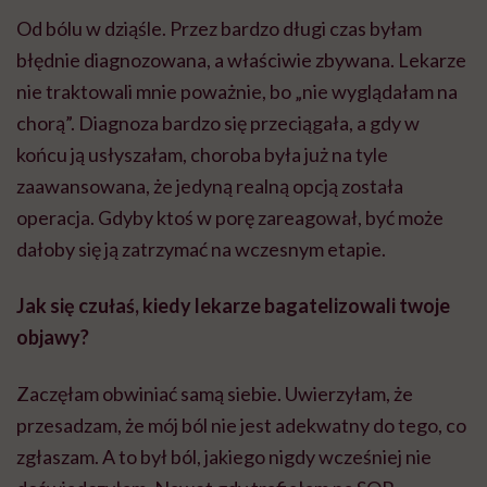
Od bólu w dziąśle. Przez bardzo długi czas byłam
błędnie diagnozowana, a właściwie zbywana. Lekarze
nie traktowali mnie poważnie, bo „nie wyglądałam na
chorą”. Diagnoza bardzo się przeciągała, a gdy w
końcu ją usłyszałam, choroba była już na tyle
zaawansowana, że jedyną realną opcją została
operacja. Gdyby ktoś w porę zareagował, być może
dałoby się ją zatrzymać na wczesnym etapie.
Jak się czułaś, kiedy lekarze bagatelizowali twoje
objawy?
Zaczęłam obwiniać samą siebie. Uwierzyłam, że
przesadzam, że mój ból nie jest adekwatny do tego, co
zgłaszam. A to był ból, jakiego nigdy wcześniej nie