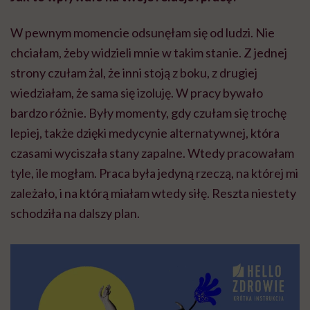
W pewnym momencie odsunęłam się od ludzi. Nie
chciałam, żeby widzieli mnie w takim stanie. Z jednej
strony czułam żal, że inni stoją z boku, z drugiej
wiedziałam, że sama się izoluję. W pracy bywało
bardzo różnie. Były momenty, gdy czułam się trochę
lepiej, także dzięki medycynie alternatywnej, która
czasami wyciszała stany zapalne. Wtedy pracowałam
tyle, ile mogłam. Praca była jedyną rzeczą, na której mi
zależało, i na którą miałam wtedy siłę. Reszta niestety
schodziła na dalszy plan.