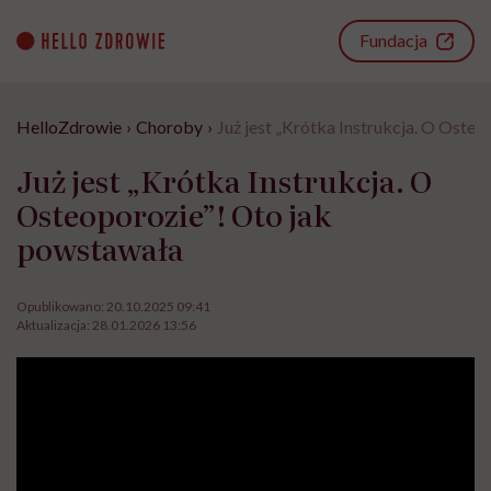
Go
to
Fundacja
content
HelloZdrowie
›
Choroby
›
Już jest „Krótka Instrukcja. O Oste
Już jest „Krótka Instrukcja. O
Osteoporozie”! Oto jak
powstawała
Opublikowano:
20.10.2025 09:41
Aktualizacja:
28.01.2026 13:56