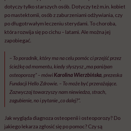
dotyczy tylko starszych osób. Dotyczy też m.in. kobiet
po mastektomii, osób z zaburzeniami odżywiania, czy
po długotrwałym leczeniu sterydami. To choroba,
która rozwija się po cichu – latami. Ale można jej
zapobiegać.
– To poradnik, który ma na celu pomóc ci przejść przez
ścieżkę od momentu, kiedy słyszysz „ma pani/pan
osteoporozę” – mówi
Karolina Wierzbińska
, prezeska
Fundacji Hello Zdrowie. – To może być przerażające.
Zazwyczaj towarzyszy nam niewiedza, strach,
zagubienie, no i pytanie „co dalej?”.
Jak wygląda diagnoza osteopenii i osteoporozy? Do
jakiego lekarza zgłosić się po pomoc? Czy są