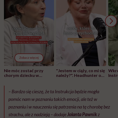
Zobacz więcej
Nie móc zostać przy
"Jestem w ciąży, co mi się
Wkró
chorym dziecku w
należy?". Headhunter o
Inst
szpitalu to tortura.
zmianie pokoleniowej u
atak
"Przeszkadzać w tym
kobiet w ciąży na rynku
wars
może chyba tylko
pracy
eksp
– Bardzo się cieszę, że ta Instrukcja będzie mogła
głupota i brak
pomóc nam w poznaniu takich emocji, ale też w
wyobraźni"
poznaniu i w nauczeniu się patrzenia na tę chorobę bez
strachu, ale z nadzieją – dodaje
Jolanta Pawnik
z