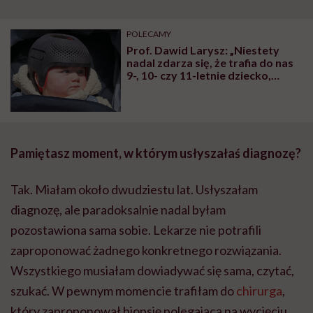
POLECAMY
Prof. Dawid Larysz: „Niestety
nadal zdarza się, że trafia do nas
9-, 10- czy 11-letnie dziecko,
które ma na przykład dwa lata
odroczenia szkolnego, a dopiero
teraz ktoś zwrócił uwagę na
nieprawidłowy kształt jego
głowy”
Pamiętasz moment, w którym usłyszałaś diagnozę?
Tak. Miałam około dwudziestu lat. Usłyszałam
diagnozę, ale paradoksalnie nadal byłam
pozostawiona sama sobie. Lekarze nie potrafili
zaproponować żadnego konkretnego rozwiązania.
Wszystkiego musiałam dowiadywać się sama, czytać,
szukać. W pewnym momencie trafiłam do
chirurga
,
który zaproponował biopsję polegającą na wycięciu