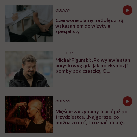
OBJAWY
Czerwone plamy na żołędzi są
wskazaniem do wizyty u
specjalisty
CHOROBY
Michał Figurski: „Po wylewie stan
umysłu wygląda jak po eksplozji
bomby pod czaszką. O
jakiejkolwiek pracy myśli się na
samym końcu”
OBJAWY
Mięśnie zaczynamy tracić już po
trzydziestce. „Najgorsze, co
można zrobić, to uznać utratę
sprawności za nieunikniony
element starzenia”