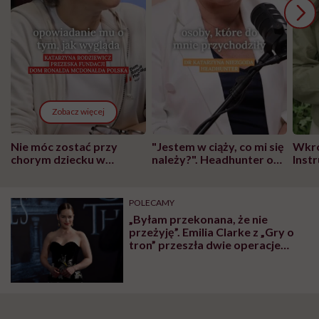
Zobacz więcej
Nie móc zostać przy
"Jestem w ciąży, co mi się
Wkró
chorym dziecku w
należy?". Headhunter o
Inst
szpitalu to tortura.
zmianie pokoleniowej u
atak
"Przeszkadzać w tym
kobiet w ciąży na rynku
wars
może chyba tylko
pracy
eksp
POLECAMY
głupota i brak
„Byłam przekonana, że nie
wyobraźni"
przeżyję”. Emilia Clarke z „Gry o
tron” przeszła dwie operacje
mózgu