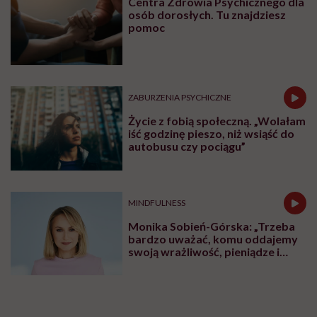
Centra Zdrowia Psychicznego dla
osób dorosłych. Tu znajdziesz
pomoc
ZABURZENIA PSYCHICZNE
Życie z fobią społeczną. „Wolałam
iść godzinę pieszo, niż wsiąść do
autobusu czy pociągu”
MINDFULNESS
Monika Sobień-Górska: „Trzeba
bardzo uważać, komu oddajemy
swoją wrażliwość, pieniądze i
zaufanie”