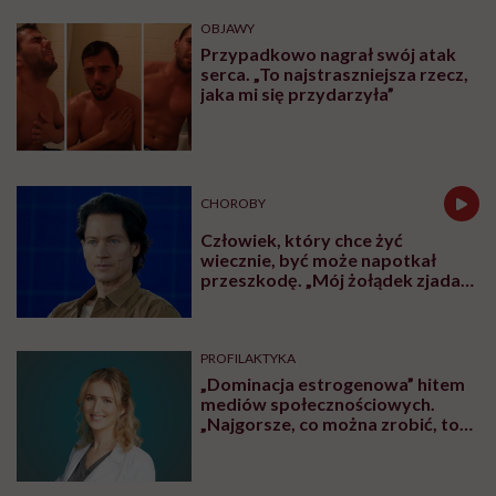
OBJAWY
Przypadkowo nagrał swój atak
serca. „To najstraszniejsza rzecz,
jaka mi się przydarzyła”
CHOROBY
Człowiek, który chce żyć
wiecznie, być może napotkał
przeszkodę. „Mój żołądek zjada
sam siebie”
PROFILAKTYKA
„Dominacja estrogenowa” hitem
mediów społecznościowych.
„Najgorsze, co można zrobić, to
leczyć modne hasło”