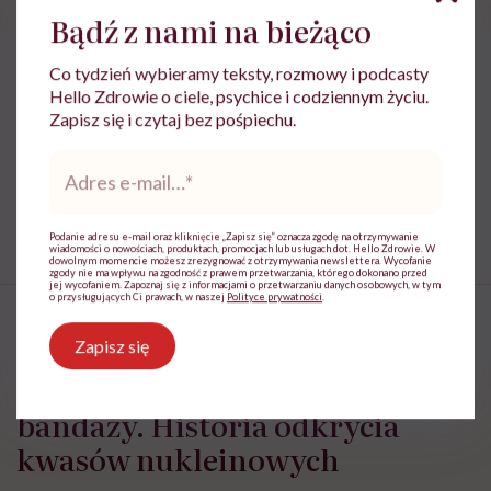
Choroby genetyczne
choroby gwiazd
Bądź z nami na bieżąco
Co tydzień wybieramy teksty, rozmowy i podcasty
Hello Zdrowie o ciele, psychice i codziennym życiu.
Zapisz się i czytaj bez pośpiechu.
Treści zawarte w serwisie mają wyłącznie
i
charakter informacyjny i nie stanowią porady
Adres
lekarskiej. Pamiętaj, że w przypadku
e-
problemów ze zdrowiem należy bezwzględnie
mail
*
skonsultować się z lekarzem.
Podanie adresu e-mail oraz kliknięcie „Zapisz się” oznacza zgodę na otrzymywanie
wiadomości o nowościach, produktach, promocjach lub usługach dot. Hello Zdrowie. W
dowolnym momencie możesz zrezygnować z otrzymywania newslettera. Wycofanie
zgody nie ma wpływu na zgodność z prawem przetwarzania, którego dokonano przed
jej wycofaniem. Zapoznaj się z informacjami o przetwarzaniu danych osobowych, w tym
o przysługujących Ci prawach, w naszej
Polityce prywatności
.
Zapisz się
Zaczęło się od brudnych
bandaży. Historia odkrycia
kwasów nukleinowych