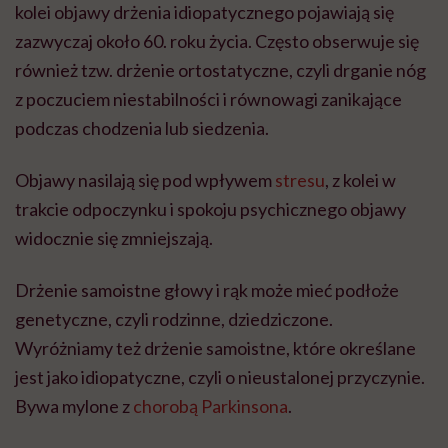
kolei objawy drżenia idiopatycznego pojawiają się
zazwyczaj około 60. roku życia. Często obserwuje się
również tzw. drżenie ortostatyczne, czyli drganie nóg
z poczuciem niestabilności i równowagi zanikające
podczas chodzenia lub siedzenia.
Objawy nasilają się pod wpływem
stresu
, z kolei w
trakcie odpoczynku i spokoju psychicznego objawy
widocznie się zmniejszają.
Drżenie samoistne głowy i rąk może mieć podłoże
genetyczne, czyli rodzinne, dziedziczone.
Wyróżniamy też drżenie samoistne, które określane
jest jako idiopatyczne, czyli o nieustalonej przyczynie.
Bywa mylone z
chorobą Parkinsona
.