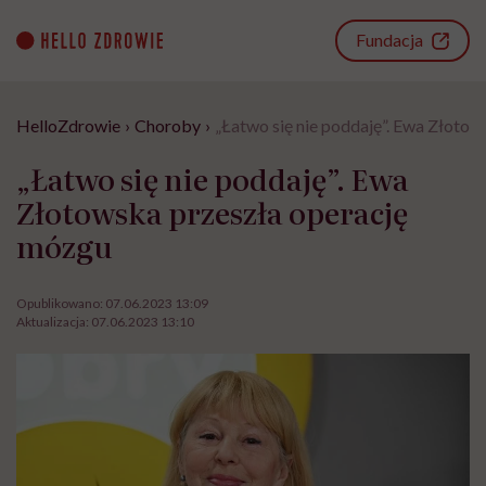
Go
to
Fundacja
content
HelloZdrowie
›
Choroby
›
„Łatwo się nie poddaję”. Ewa Złoto
„Łatwo się nie poddaję”. Ewa
Złotowska przeszła operację
mózgu
Opublikowano:
07.06.2023 13:09
Aktualizacja:
07.06.2023 13:10