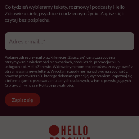
Co tydzień wybieramy teksty, rozmowy i podcasty Hello
Zdrowie o ciele, psychice i codziennym życiu. Zapisz się i
czytaj bez pośpiechu.
Adres
e-
mail
*
Podanie adresu e-mail oraz kliknięcie „Zapisz się” oznacza zgodę na
otrzymywanie wiadomości o nowościach, produktach, promocjach lub
usługach dot. Hello Zdrowie. W dowolnym momencie możesz zrezygnować z
otrzymywania newslettera. Wycofanie zgody nie ma wpływu na zgodność z
prawem przetwarzania, którego dokonano przed jej wycofaniem. Zapoznaj się
z informacjami o przetwarzaniu danych osobowych, w tym o przysługujących
Ci prawach, w naszej
Polityce prywatności
.
Zapisz się