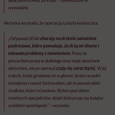
będę podróżować po kraju” – powiedziała w
wywiadzie.
Aktorka wyznała, że operacja ta była konieczna:
„Od ponad 20 lat
choruję na drżenie samoistne
postresowe, które powoduje, że drżą mi dłonie i
miewam problemy z mówieniem
. Przez to
porzuciłam pracę w dubbingu oraz moje ukochane
aktorstwo, ale po operacji
czuję się coraz lepiej
. W jej
trakcie, kiedy grzebano mi w głowie, byłam w pełni
świadoma i nawet żartowałam, ale to pewnie efekt
środków, które mi podano. Byłam pod okiem
świetnych specjalistów, dzięki którym po raz kolejny
uciekłam spod łopaty” – wyznała.