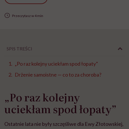
Przeczytasz w 4 min
SPIS TREŚCI
„Po raz kolejny uciekłam spod łopaty”
Drżenie samoistne — co to za choroba?
„Po raz kolejny
uciekłam spod łopaty”
Ostatnie lata nie były szczęśliwe dla Ewy Złotowskiej,