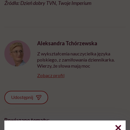
Źródła: Dzień dobry TVN, Twoje Imperium
Aleksandra Tchórzewska
Z wykształcenia nauczycielka języka
polskiego, z zamiłowania dziennikarka.
Wierzy, że słowa mają moc
Zobacz profil
Udostępnij
Powiązane tematy: