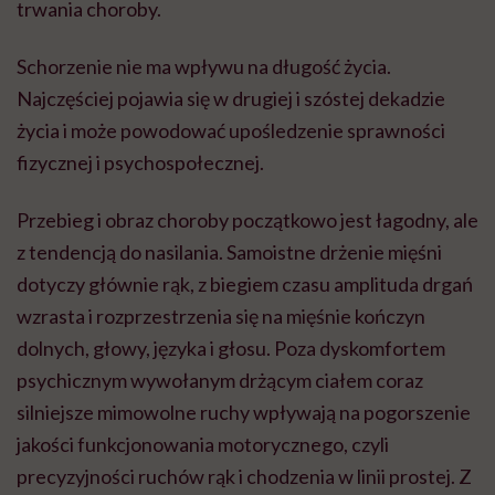
trwania choroby.
Schorzenie nie ma wpływu na długość życia.
Najczęściej pojawia się w drugiej i szóstej dekadzie
życia i może powodować upośledzenie sprawności
fizycznej i psychospołecznej.
Przebieg i obraz choroby początkowo jest łagodny, ale
z tendencją do nasilania. Samoistne drżenie mięśni
dotyczy głównie rąk, z biegiem czasu amplituda drgań
wzrasta i rozprzestrzenia się na mięśnie kończyn
dolnych, głowy, języka i głosu. Poza dyskomfortem
psychicznym wywołanym drżącym ciałem coraz
silniejsze mimowolne ruchy wpływają na pogorszenie
jakości funkcjonowania motorycznego, czyli
precyzyjności ruchów rąk i chodzenia w linii prostej. Z