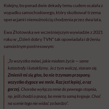
Kolejny, bo ponad dwie dekady temu cudem ocalała z
wypadku samochodowego, który skutkował trzema
operacjami i niemożnością chodzenia przez dwa lata.
Ewa Złotowska we wcześniejszym wywiadzie z 2021
roku w „Dzień dobry TVN” tak opowiadała i drżeniu
samoistnym postresowym:
„To wszystko mówi, jakie miałam życie — same
katastrofy i kataklizmy. Ja z tym walczę, staram się.
Zmienił mi się głos, bo nie trzymam przepony,
wszystko dygoce we mnie. Raz jest lepiej, a raz
gorzej.
Choroba wyłącza mnie do pewnego stopnia,
np. jeśli chodzi o pracę, bo mnie to samą krępuje. Choć
na scenie tego nie widać za bardzo”.