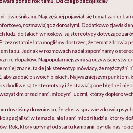
wała ponad rok temu. Od czego zaczęliście?
 rówieśnikami. Najczęściej pojawiał się temat zaniedbań or
komfortowo, rozmawiając z dorosłymi. Dodatkowo zjawiskiem
 ludzi do takich wniosków, są stereotypy dotyczące zar
ci. Przez ostatnie lata mogliśmy dostrzec, że temat zdrowia
atem tabu. Jednak w rozmowach nadal zapominamy o stere
zn i chłopaków. Najpopularniejszymi są oczywiście stwier
kże mniej znane, takie jak stereotyp mówiący, że mężczyźni 
 aby zadbać o swoich bliskich. Najważniejszym punktem, k
k szkodliwe są te stereotypy i że stawiają one błędne i nie
szystkim przed nami, młodymi ludźmi, którzy dopiero wc
m doszliśmy do wniosku, że głos w sprawie zdrowia psyc
ko specjaliści w temacie, ale i sami młodzi ludzie, którzy d
ów. Rok, który upłynął od startu kampanii, był dla nas rokie