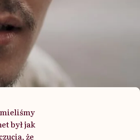
e mieliśmy
et był jak
czucia, że