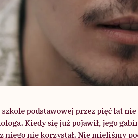
 szkole podstawowej przez pięć lat ni
ologa. Kiedy się już pojawił, jego gabin
z niego nie korzystał. Nie mieliśmy po