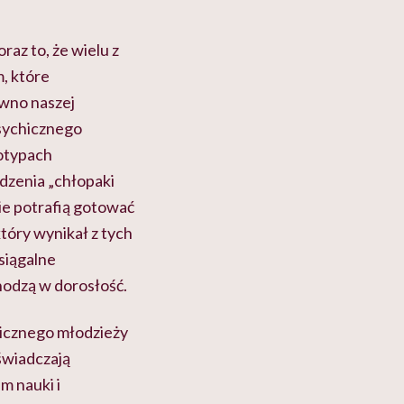
az to, że wielu z
, które
ówno naszej
 psychicznego
otypach
dzenia „chłopaki
nie potrafią gotować
tóry wynikał z tych
osiągalne
hodzą w dorosłość.
hicznego młodzieży
oświadczają
m nauki i