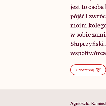
jest to osob
pójść i zwróc
moim kolegom
w sobie zami
Słupczyński,
współtwórca 
Udostępnij
Agnieszka Kamińska