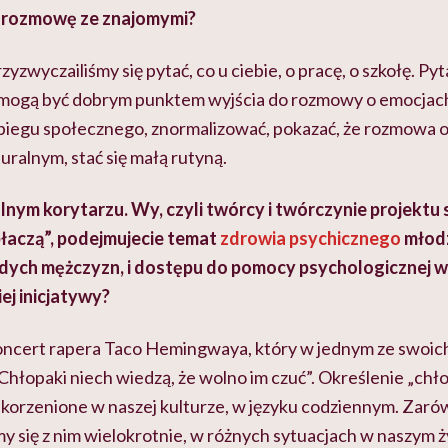
ć rozmowę ze znajomymi?
zyzwyczailiśmy się pytać, co u ciebie, o pracę, o szkołę. Pyta
, mogą być dobrym punktem wyjścia do rozmowy o emocja
biegu społecznego, znormalizować, pokazać, że rozmowa o
ralnym, stać się małą rutyną.
lnym korytarzu. Wy, czyli twórcy i twórczynie projektu
płaczą”, podejmujecie temat
zdrowia psychicznego
młodz
dych mężczyzn, i dostępu do pomocy psychologicznej w
ej inicjatywy?
oncert rapera Taco Hemingwaya, który w jednym ze swoi
„Chłopaki niech wiedzą, że wolno im czuć”. Określenie „chło
korzenione w naszej kulturze, w języku codziennym. Zarówn
my się z nim wielokrotnie, w różnych sytuacjach w naszym ż