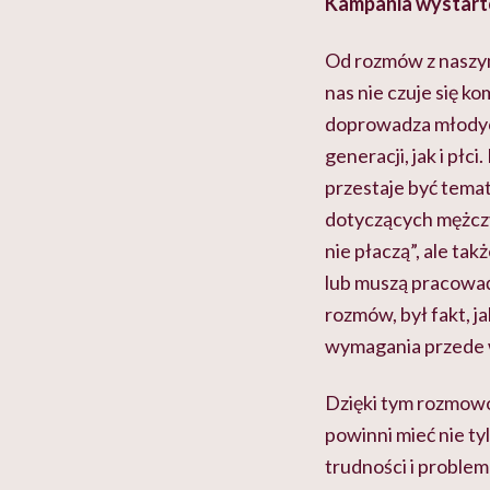
Kampania wystarto
Od rozmów z naszymi
nas nie czuje się 
doprowadza młodych
generacji, jak i pł
przestaje być tem
dotyczących mężczy
nie płaczą”, ale ta
lub muszą pracować,
rozmów, był fakt, ja
wymagania przede w
Dzięki tym rozmowo
powinni mieć nie tyl
trudności i problem