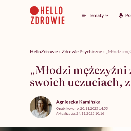
Go
to
content
Tematy
Po
HelloZdrowie
›
Zdrowie Psychiczne
›
„Młodzi mężc
„Młodzi mężczyźni z
swoich uczuciach, 
Agnieszka Kamińska
Opublikowano:
20.11.2025 14:53
Aktualizacja:
24.11.2025 10:16