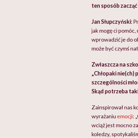
ten sposób zaczą
Jan Słupczyński:
Pr
jak mogę ci pomóc
wprowadzić je do o
może być czymś natu
Zwłaszcza na szko
„Chłopaki nie(ch) 
szczególności mło
Skąd potrzeba taki
Zainspirował nas k
wyrażaniu
emocji
: 
wciąż jest mocno za
koledzy, spotykaliś