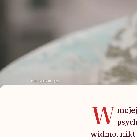
Fot. Getty Images
W
mojej
psych
widmo, nikt 