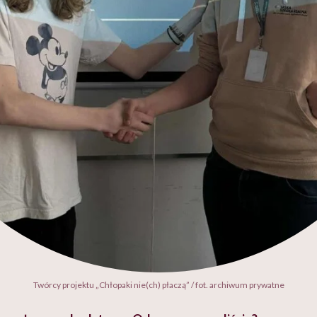
Twórcy projektu „Chłopaki nie(ch) płaczą” / fot. archiwum prywatne