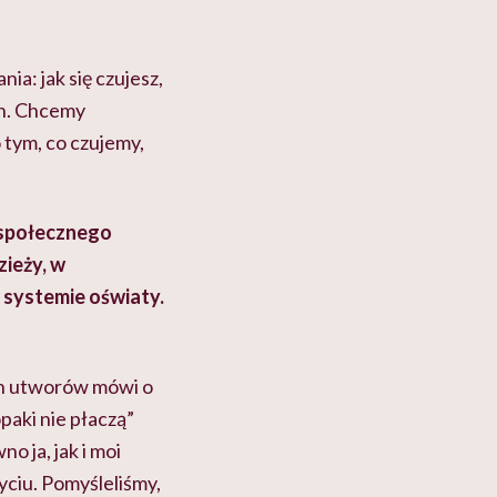
nia: jak się czujesz,
ch. Chcemy
 tym, co czujemy,
 społecznego
ieży, w
 systemie oświaty.
ch utworów mówi o
paki nie płaczą”
o ja, jak i moi
yciu. Pomyśleliśmy,