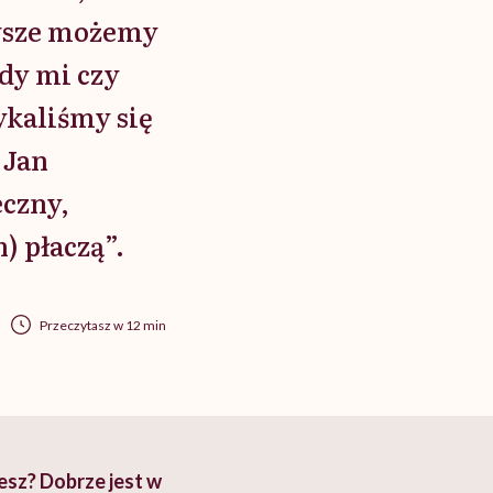
zawsze możemy
edy mi czy
ykaliśmy się
 Jan
eczny,
) płaczą”.
Przeczytasz w 12 min
jesz? Dobrze jest w