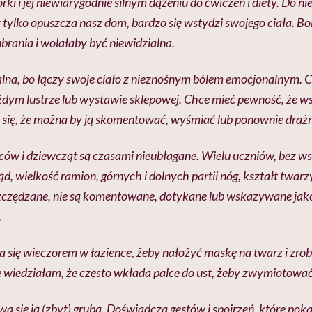
rki i jej niewiarygodnie silnym dążeniu do ćwiczeń i diety. Do n
 tylko opuszcza nasz dom, bardzo się wstydzi swojego ciała. Boi
 ubrania i wolałaby być
niewidzialna
.
lna, bo łączy swoje ciało z nieznośnym bólem emocjonalnym. Cz
dym lustrze lub wystawie sklepowej. Chce mieć pewność, że wsz
 się, że można by ją skomentować, wyśmiać lub ponownie drażn
w i dziewcząt są czasami nieubłagane. Wielu uczniów, bez wst
 wielkość ramion, górnych i dolnych partii nóg, kształt twarzy
oszczędzane, nie są komentowane, dotykane lub wskazywane ja
.
się wieczorem w łazience, żeby nałożyć maskę na twarz i zrobi
 wiedziałam, że często wkłada palce do ust, żeby zwymiotować
 się ją (zbyt) grubą. Doświadcza gestów i spojrzeń, które pokazu