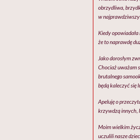
obrzydliwa, brzydk
w najprawdziwszym
Kiedy opowiadała k
że to naprawdę du
Jako dorosłym zwr
Chociaż uważam si
brutalnego samooka
będą kaleczyć się l
Apeluję o przeczyta
krzywdzą innych, l
Moim wielkim życ
uczulili nasze dzie