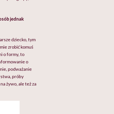
posób jednak
arsze dziecko, tym
 umie zrobić komuś
ni o formy, to
informowanie o
nie, podważanie
rstwa, próby
na żywo, ale też za