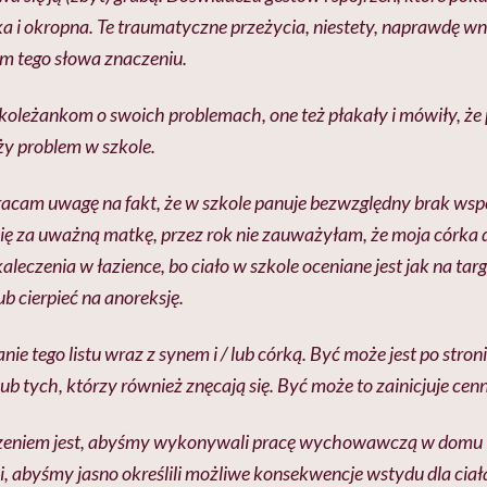
a i okropna. Te traumatyczne przeżycia, niestety, naprawdę wni
 tego słowa znaczeniu.
oleżankom o swoich problemach, one też płakały i mówiły, że p
ży problem w szkole.
acam uwagę na fakt, że w szkole panuje bezwzględny brak współ
ę za uważną matkę, przez rok nie zauważyłam, że moja córka 
leczenia w łazience, bo ciało w szkole oceniane jest jak na tar
ub cierpieć na anoreksję.
nie tego listu wraz z synem i / lub córką. Być może jest po stron
ub tych, którzy również znęcają się. Być może to zainicjuje cenn
zeniem jest, abyśmy wykonywali pracę wychowawczą w domu i
ci, abyśmy jasno określili możliwe konsekwencje wstydu dla ciał