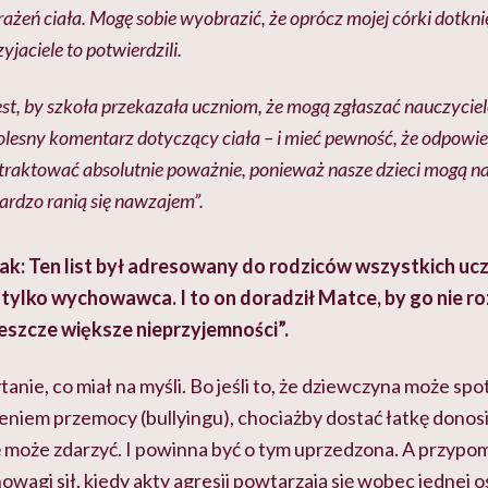
brażeń ciała. Mogę sobie wyobrazić, że oprócz mojej córki dotkni
yjaciele to potwierdzili.
st, by szkoła przekazała uczniom, że mogą zgłaszać nauczyci
lesny komentarz dotyczący ciała – i mieć pewność, że odpowie
y traktować absolutnie poważnie, ponieważ nasze dzieci mogą 
bardzo ranią się nawzajem”.
: Ten list był adresowany do rodziców wszystkich uczn
 tylko wychowawca. I to on doradził Matce, by go nie r
eszcze większe nieprzyjemności”.
tanie, co miał na myśli. Bo jeśli to, że dziewczyna może spot
iem przemocy (bullyingu), chociażby dostać łatkę donosic
ę może zdarzyć. I powinna być o tym uprzedzona. A przypo
owagi sił, kiedy akty agresji powtarzają się wobec jednej o