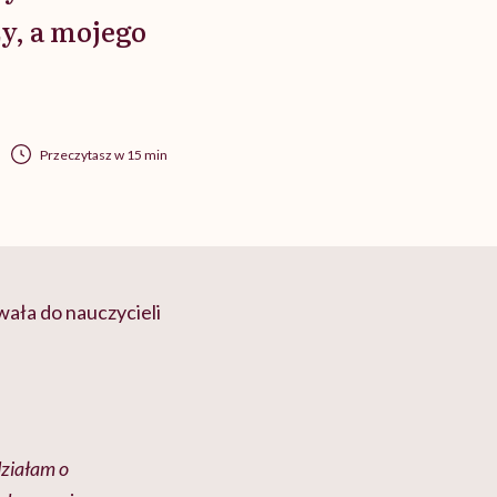
zy, a mojego
Przeczytasz w 15 min
wała do nauczycieli
działam o