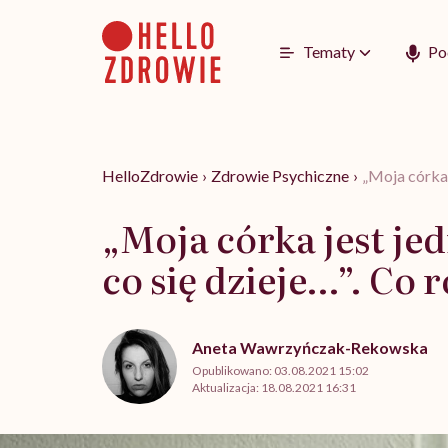
Go
to
content
Tematy
Po
HelloZdrowie
›
Zdrowie Psychiczne
›
„Moja córka 
„Moja córka jest je
co się dzieje…”. Co 
Aneta Wawrzyńczak-Rekowska
Opublikowano:
03.08.2021 15:02
Aktualizacja:
18.08.2021 16:31