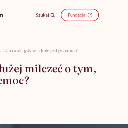
Szukaj
Fundacja
e…”. Co robić, gdy w szkole jest przemoc?
łużej milczeć o tym,
rzemoc?