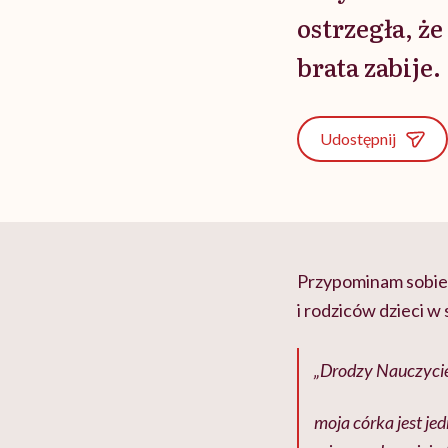
ostrzegła, że
brata zabije.
Udostępnij
Przypominam sobie o
i rodziców dzieci w s
„Drodzy Nauczyciel
moja córka jest jed