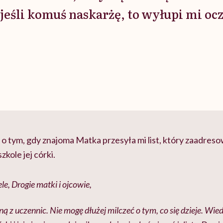
 jeśli komuś naskarżę, to wyłupi mi oc
 tym, gdy znajoma Matka przesyła mi list, który zaadreso
zkole jej córki.
e, Drogie matki i ojcowie,
ną z uczennic. Nie mogę dłużej milczeć o tym, co się dzieje. Wie