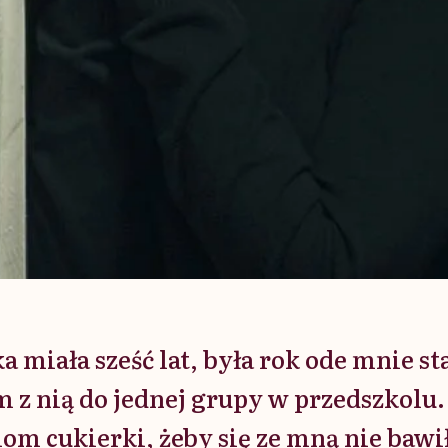
 miała sześć lat, była rok ode mnie st
am z nią do jednej grupy w przedszkolu
om cukierki, żeby się ze mną nie bawił