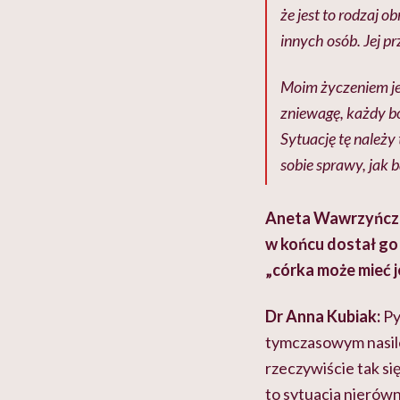
że jest to rodzaj o
innych osób. Jej prz
Moim życzeniem je
zniewagę, każdy bo
Sytuację tę należ
sobie sprawy, jak 
Aneta Wawrzyńczak
w końcu dostał go
„córka może mieć j
Dr Anna Kubiak:
Py
tymczasowym nasilen
rzeczywiście tak si
to sytuacja nierówn