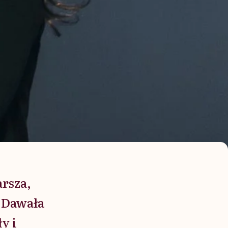
arsza,
. Dawała
y i