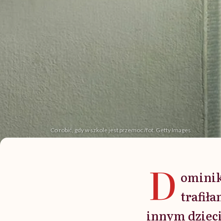
Co robić, gdy w szkole jest przemoc /fot. Getty Images
D
ominika
trafił
innym dzieci