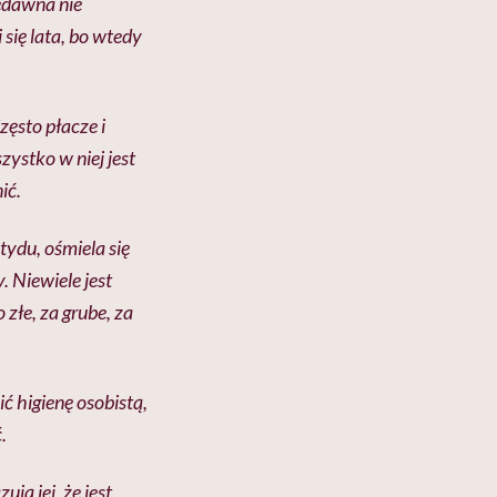
iedawna nie
 się lata, bo wtedy
ęsto płacze i
ystko w niej jest
ić.
ydu, ośmiela się
. Niewiele jest
ko
złe, za grube, za
ć higienę osobistą,
.
ją jej, że jest