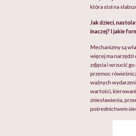
która stoi na słabs
Jak dzieci, nastol
inaczej? I jakie fo
Mechanizmy są właś
więcej ma narzędzi 
zdjęcia i wrzucić go 
przemoc rówieśnicz
ważnych wydarzeni
wartości, kierowan
zniesławienia, prze
pośrednictwem siec