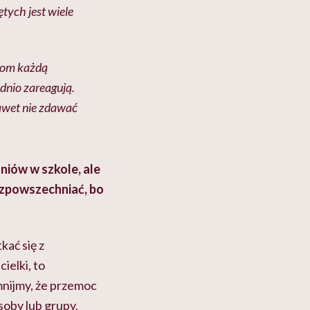
ętych jest wiele
elom każdą
dnio zareagują.
nawet nie zdawać
iów w szkole, ale
ozpowszechniać, bo
kać się z
ielki, to
mnijmy, że przemoc
soby lub grupy,