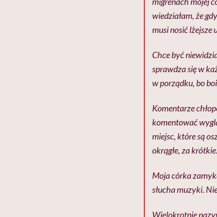
migrenach mojej có
wiedziałam, że gdy
musi nosić lżejsze
Chce być niewidzia
sprawdza się w każ
w porządku, bo boi
Komentarze chłopcó
komentować wygląd,
miejsc, które są 
okrągłe, za krótkie
Moja córka zamyka 
słucha muzyki. Nie
Wielokrotnie nazywa