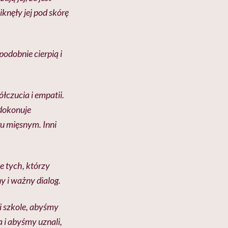
knęły jej pod skórę
odobnie cierpią i
czucia i empatii.
dokonuje
gu mięsnym. Inni
ie tych, którzy
y i ważny dialog.
 szkole, abyśmy
a i abyśmy uznali,