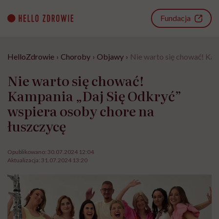
Go
to
Fundacja
content
HelloZdrowie
›
Choroby
›
Objawy
›
Nie warto się chować! Kam
Nie warto się chować!
Kampania „Daj Się Odkryć”
wspiera osoby chore na
łuszczycę
Opublikowano:
30.07.2024 12:04
Aktualizacja:
31.07.2024 13:20