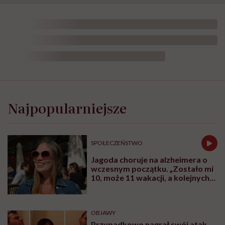
Najpopularniejsze
SPOŁECZEŃSTWO
Jagoda choruje na alzheimera o
wczesnym początku. „Zostało mi
10, może 11 wakacji, a kolejnych
nie będę już świadoma”
OBJAWY
Przypadkowo nagrał swój atak