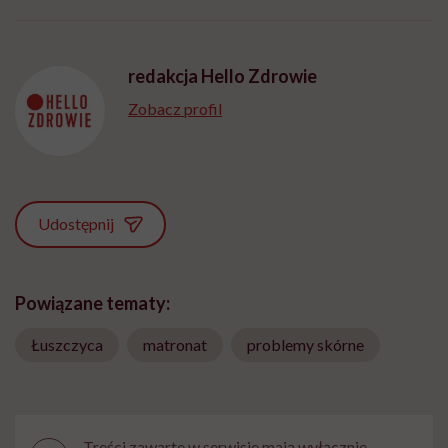
"Przeszkadzać w tym
kobiet w ciąży na rynku
wars
może chyba tylko
pracy
eksp
głupota i brak
wyobraźni"
redakcja Hello Zdrowie
Zobacz profil
Udostępnij
Powiązane tematy:
Łuszczyca
matronat
problemy skórne
Treści zawarte w serwisie mają wyłącznie