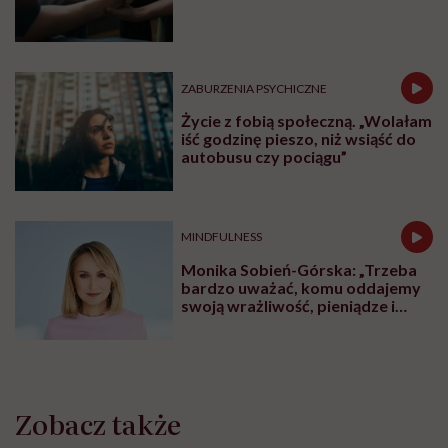
ZABURZENIA PSYCHICZNE
Życie z fobią społeczną. „Wolałam
iść godzinę pieszo, niż wsiąść do
autobusu czy pociągu”
MINDFULNESS
Monika Sobień-Górska: „Trzeba
bardzo uważać, komu oddajemy
swoją wrażliwość, pieniądze i
zaufanie”
Zobacz także