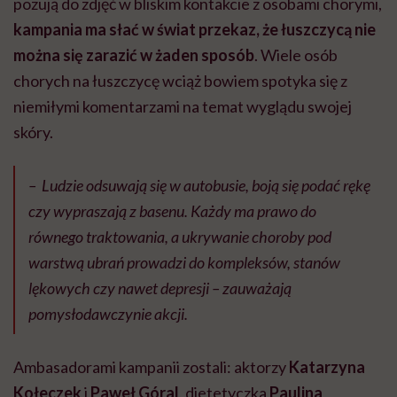
pozują do zdjęć w bliskim kontakcie z osobami chorymi,
kampania ma słać w świat przekaz, że łuszczycą nie
można się zarazić w żaden sposób
. Wiele osób
chorych na łuszczycę wciąż bowiem spotyka się z
niemiłymi komentarzami na temat wyglądu swojej
skóry.
– Ludzie odsuwają się w autobusie, boją się podać rękę
czy wypraszają z basenu. Każdy ma prawo do
równego traktowania, a ukrywanie choroby pod
warstwą ubrań prowadzi do kompleksów, stanów
lękowych czy nawet depresji – zauważają
pomysłodawczynie akcji.
Ambasadorami kampanii zostali: aktorzy
Katarzyna
Kołeczek
i
Paweł Góral
, dietetyczka
Paulina