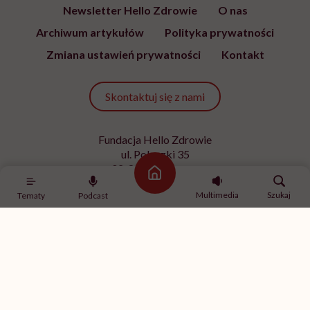
Newsletter Hello Zdrowie
O nas
Archiwum artykułów
Polityka prywatności
Zmiana ustawień prywatności
Kontakt
Skontaktuj się z nami
Fundacja Hello Zdrowie
ul. Poleczki 35
02-822 Warszawa
Strona główna
NIP 9512613236
Multimedia
Szukaj
Tematy
Podcast
Kontakt z redakcją
redakcja@hellozdrowie.pl
Dołącz do naszej społeczności