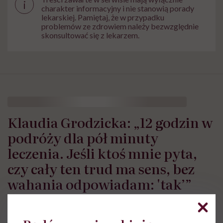
i
charakter informacyjny i nie stanowią porady
lekarskiej. Pamiętaj, że w przypadku
problemów ze zdrowiem należy bezwzględnie
skonsultować się z lekarzem.
Klaudia Grodzicka: „12 godzin w
podróży dla pół minuty
leczenia. Jeśli ktoś mnie pyta,
czy cały ten trud ma sens, bez
wahania odpowiadam: 'tak’”