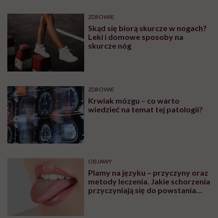
ZDROWIE
Skąd się biorą skurcze w nogach?
Leki i domowe sposoby na
skurcze nóg
ZDROWIE
Krwiak mózgu – co warto
wiedzieć na temat tej patologii?
OBJAWY
Plamy na języku – przyczyny oraz
metody leczenia. Jakie schorzenia
przyczyniają się do powstania
plam na języku?