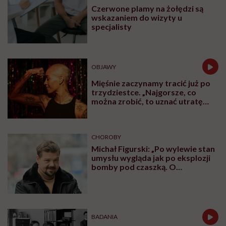
Czerwone plamy na żołędzi są
wskazaniem do wizyty u
specjalisty
OBJAWY
Mięśnie zaczynamy tracić już po
trzydziestce. „Najgorsze, co
można zrobić, to uznać utratę
sprawności za nieunikniony
element starzenia”
CHOROBY
Michał Figurski: „Po wylewie stan
umysłu wygląda jak po eksplozji
bomby pod czaszką. O
jakiejkolwiek pracy myśli się na
samym końcu”
BADANIA