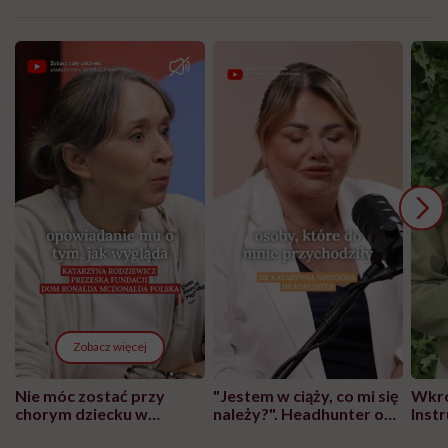
Zobacz więcej
Nie móc zostać przy
"Jestem w ciąży, co mi się
Wkró
chorym dziecku w
należy?". Headhunter o
Inst
szpitalu to tortura.
zmianie pokoleniowej u
atak