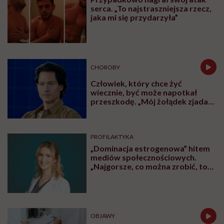
serca. „To najstraszniejsza rzecz,
jaka mi się przydarzyła”
CHOROBY
Człowiek, który chce żyć
wiecznie, być może napotkał
przeszkodę. „Mój żołądek zjada
sam siebie”
PROFILAKTYKA
„Dominacja estrogenowa” hitem
mediów społecznościowych.
„Najgorsze, co można zrobić, to
leczyć modne hasło”
OBJAWY