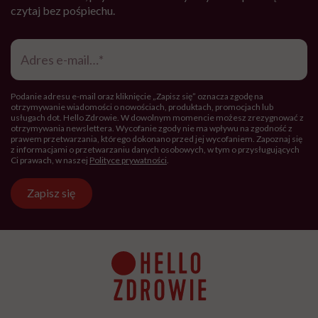
czytaj bez pośpiechu.
Adres
e-
mail
*
Podanie adresu e-mail oraz kliknięcie „Zapisz się” oznacza zgodę na
otrzymywanie wiadomości o nowościach, produktach, promocjach lub
usługach dot. Hello Zdrowie. W dowolnym momencie możesz zrezygnować z
otrzymywania newslettera. Wycofanie zgody nie ma wpływu na zgodność z
prawem przetwarzania, którego dokonano przed jej wycofaniem. Zapoznaj się
z informacjami o przetwarzaniu danych osobowych, w tym o przysługujących
Ci prawach, w naszej
Polityce prywatności
.
Zapisz się