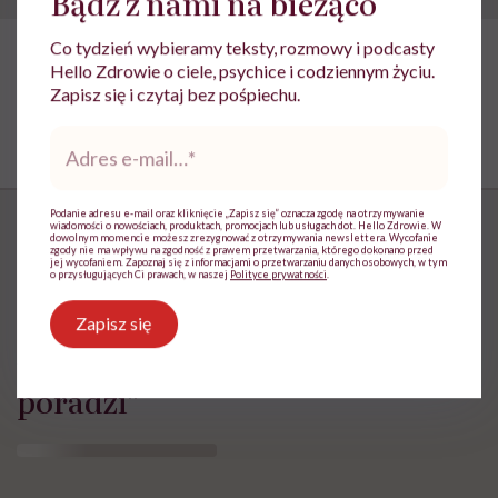
Bądź z nami na bieżąco
Co tydzień wybieramy teksty, rozmowy i podcasty
Hello Zdrowie o ciele, psychice i codziennym życiu.
Zapisz się i czytaj bez pośpiechu.
Adres
e-
mail
*
Podanie adresu e-mail oraz kliknięcie „Zapisz się” oznacza zgodę na otrzymywanie
wiadomości o nowościach, produktach, promocjach lub usługach dot. Hello Zdrowie. W
dowolnym momencie możesz zrezygnować z otrzymywania newslettera. Wycofanie
zgody nie ma wpływu na zgodność z prawem przetwarzania, którego dokonano przed
jej wycofaniem. Zapoznaj się z informacjami o przetwarzaniu danych osobowych, w tym
o przysługujących Ci prawach, w naszej
Polityce prywatności
.
„Opieka skoncentrowana na
rodzinie to jest coś, bez czego
Zapisz się
współczesna medycyna sobie nie
poradzi”