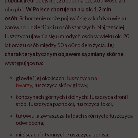
populacji europejskiej, z podobną częstotliwością u
obu płci.
W Polsce choruje na nią ok. 1,2 mln
osób.
Schorzenie może pojawić się w każdym wieku,
zarówno u dzieci jak i u osób starszych. Najczęściej
łuszczyca ujawnia się u młodych osób w wieku ok. 20
lat oraz u osób między 50 a 60 rokiem życia.
Jej
charakterystycznym objawem są zmiany skórne
występujące na:
głowie i jej okolicach:
łuszczyca na
twarzy
, łuszczyca skóry głowy,
kończynach górnych i dolnych: łuszczyca dłoni i
stóp, łuszczyca paznokci, łuszczyca łokci,
tułowiu,
a zwłaszcza f
ałdach skórnych:
łuszczyca
odwrócona,
miejscach intymnych:
łuszczyca penisa.