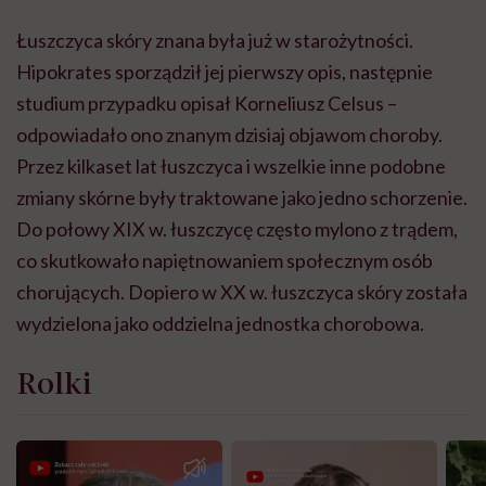
Łuszczyca skóry znana była już w starożytności.
Hipokrates sporządził jej pierwszy opis, następnie
studium przypadku opisał Korneliusz Celsus –
odpowiadało ono znanym dzisiaj objawom choroby.
Przez kilkaset lat łuszczyca i wszelkie inne podobne
zmiany skórne były traktowane jako jedno schorzenie.
Do połowy XIX w. łuszczycę często mylono z trądem,
co skutkowało napiętnowaniem społecznym osób
chorujących. Dopiero w XX w. łuszczyca skóry została
wydzielona jako oddzielna jednostka chorobowa.
Rolki