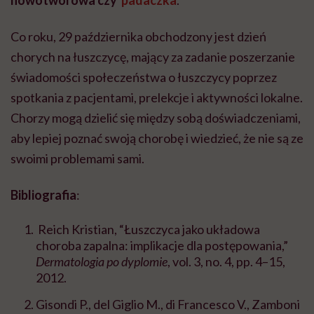
nowotworowa czy
padaczka
.
Co roku, 29 października obchodzony jest dzień
chorych na łuszczycę, mający za zadanie poszerzanie
świadomości społeczeństwa o łuszczycy poprzez
spotkania z pacjentami, prelekcje i aktywności lokalne.
Chorzy mogą dzielić się między sobą doświadczeniami,
aby lepiej poznać swoją chorobę i wiedzieć, że nie są ze
swoimi problemami sami.
Bibliografia
:
Reich Kristian, “Łuszczyca jako układowa
choroba zapalna: implikacje dla postępowania,”
Dermatologia po dyplomie
, vol. 3, no. 4, pp. 4–15,
2012.
Gisondi P., del Giglio M., di Francesco V., Zamboni