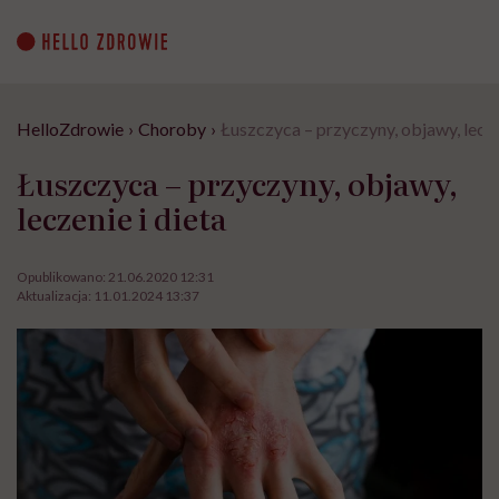
Go
to
content
HelloZdrowie
›
Choroby
›
Łuszczyca – przyczyny, objawy, lecze
Łuszczyca – przyczyny, objawy,
leczenie i dieta
Opublikowano:
21.06.2020 12:31
Aktualizacja:
11.01.2024 13:37