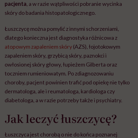
pacjenta
, a w razie wątpliwości pobranie wycinka
skóry do badania histopatologicznego.
Łuszczycę można pomylić z innymi schorzeniami,
dlatego konieczna jest diagnostyka różnicowa z
atopowym zapaleniem skóry
(AZS), łojotokowym
zapaleniem skóry, grzybicą skóry, paznokci i
owłosionej skóry głowy, łupieżem Gilberta oraz
toczniem rumieniowatym. Po zdiagnozowaniu
choroby, pacjent powinien trafić pod opiekę nie tylko
dermatologa, ale i reumatologa, kardiologa czy
diabetologa, a w razie potrzeby także i psychiatry.
Jak leczyć łuszczycę?
Łuszczyca jest chorobą o nie do końca poznanej