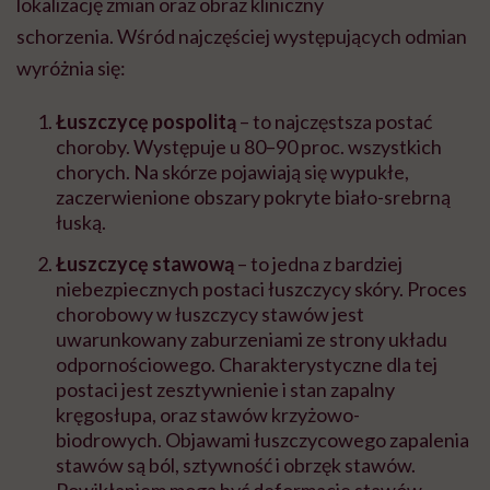
lokalizację zmian oraz obraz kliniczny
schorzenia.
Wśród najczęściej występujących odmian
wyróżnia się:
Łuszczycę pospolitą
– to najczęstsza postać
choroby. Występuje u 80–90 proc. wszystkich
chorych. Na skórze pojawiają się wypukłe,
zaczerwienione obszary pokryte biało-srebrną
łuską.
Łuszczycę stawową
– to jedna z bardziej
niebezpiecznych postaci łuszczycy skóry. Proces
chorobowy
w łuszczycy stawów
jest
uwarunkowany zaburzeniami ze strony układu
odpornościowego. Charakterystyczne dla tej
postaci jest zesztywnienie i stan zapalny
kręgosłupa, oraz stawów krzyżowo-
biodrowych. Objawami
łuszczycowego zapalenia
stawów
są ból, sztywność i obrzęk stawów.