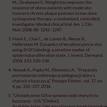
M., Girolomoni G. Weight loss improves the
response of obese patients with moderate-
tosevere chronic plaque psoriasis to low-dose
cyclosporine therapy: a randomized, controlled,
investigator-blinded clinical trial. Am. J. Clin.
Nutr.2008; 88: 1242–1247.
Hsieh E., Chai C., de Lumen B., Neese R.,
Hellerstein M. Dynamics of keratinocytes in vivo
using 2H2O labeling: a sensitive marker of
epidermal proliferation state. J. Invest. Dermatol.
2004; 123: 530–536
Nowak A., Popko M., Klimowicz A., “Preparaty
pochodzenia roślinnego w pielęgnacji skóry u
chorych z łuszczycą,”
Postępy
Fitoter
.
, vol. 17, no.
4, pp. 332–337, 2016.
“Oświadczenie GIS w sprawie osób chorych na
łuszczycę – GIS.” [Online].
Available
:
https://gis.gov.pl/wypoczynek/oswiadcz