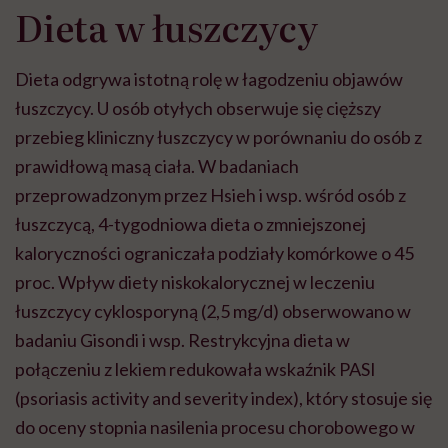
Dieta w łuszczycy
Dieta odgrywa istotną rolę w łagodzeniu objawów
łuszczycy. U osób otyłych obserwuje się cięższy
przebieg kliniczny łuszczycy w porównaniu do osób z
prawidłową masą ciała. W badaniach
przeprowadzonym przez Hsieh i wsp. wśród osób z
łuszczycą, 4-tygodniowa
dieta o zmniejszonej
kaloryczności ograniczała podziały komórkowe o 45
proc. Wpływ diety niskokalorycznej w leczeniu
łuszczycy cyklosporyną (2,5 mg/d) obserwowano w
badaniu Gisondi i wsp. Restrykcyjna dieta w
połączeniu z lekiem redukowała wskaźnik PASI
(psoriasis activity and severity index), który stosuje się
do oceny stopnia nasilenia procesu chorobowego w