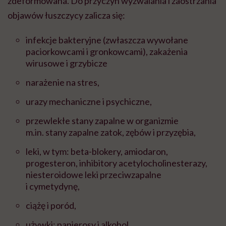
zdeformowana. Do przyczyn wyzwalania i zaostrzania
objawów łuszczycy zalicza się:
infekcje
bakteryjne (zwłaszcza wywołane
paciorkowcami i gronkowcami), zakażenia
wirusowe
i grzybicze
narażenie na
stres,
urazy mechaniczne i psychiczne,
przewlekłe stany zapalne w organizmie
m.in. stany zapalne zatok, zębów i przyzębia,
leki
, w tym: beta-blokery, amiodaron,
progesteron, inhibitory acetylocholinesterazy,
niesteroidowe leki przeciwzapalne
i cymetydynę,
ciążę i poród,
używki:
papierosy i alkohol,