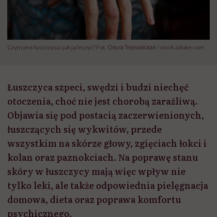
Czym jest łuszczyca i jak ją leczyć? Fot. Ольга Тернавская / stock.adobe.com
Łuszczyca szpeci, swędzi i budzi niechęć
otoczenia, choć nie jest chorobą zaraźliwą.
Objawia się pod postacią zaczerwienionych,
łuszczących się wykwitów, przede
wszystkim na skórze głowy, zgięciach łokci i
kolan oraz paznokciach. Na poprawę stanu
skóry w łuszczycy mają więc wpływ nie
tylko leki, ale także odpowiednia pielęgnacja
domowa, dieta oraz poprawa komfortu
psychicznego.