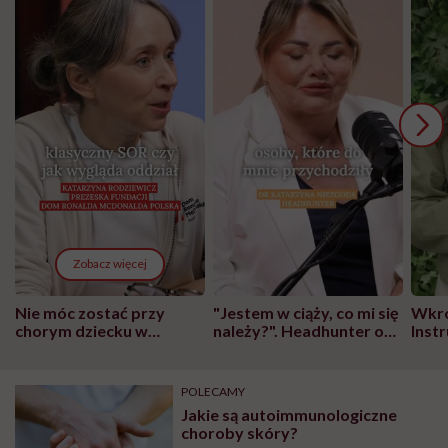
Zobacz więcej
Nie móc zostać przy
"Jestem w ciąży, co mi się
Wkró
chorym dziecku w
należy?". Headhunter o
Inst
szpitalu to tortura.
zmianie pokoleniowej u
atak
"Przeszkadzać w tym
kobiet w ciąży na rynku
wars
może chyba tylko
pracy
eksp
POLECAMY
głupota i brak
Jakie są autoimmunologiczne
wyobraźni"
choroby skóry?