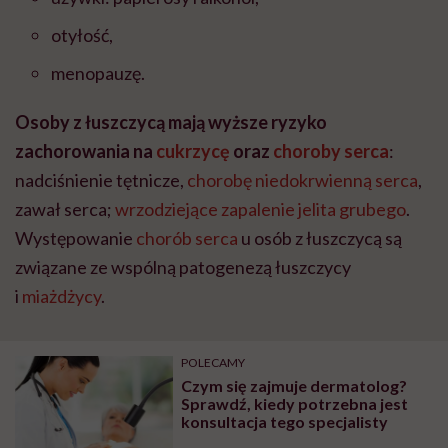
otyłość,
menopauzę.
Osoby z łuszczycą mają
wyższe ryzyko
zachorowania na
cukrzycę
oraz
choroby serca
:
nadciśnienie tętnicze,
chorobę niedokrwienną serca
,
zawał serca;
wrzodziejące zapalenie jelita grubego
.
Występowanie
chorób serca
u osób z łuszczycą są
związane ze wspólną patogenezą łuszczycy
i
miażdżycy
.
POLECAMY
Czym się zajmuje dermatolog?
Sprawdź, kiedy potrzebna jest
konsultacja tego specjalisty