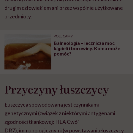
drugim człowiekiem ani przez wspólnie użytkowane
przedmioty.
POLECAMY
Balneologia – lecznicza moc
kąpieli i borowiny. Komu może
pomóc?
Przyczyny łuszczycy
Łuszczyca spowodowana jest
czynnikami
genetycznymi (związek z niektórymi antygenami
zgodności tkankowej: HLA Cw6 i
DR7), immunologicznymi (w powstawaniu łuszczycy