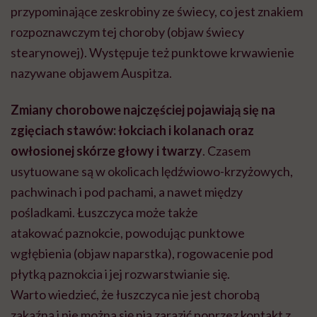
przypominające zeskrobiny ze świecy, co jest znakiem
rozpoznawczym tej choroby (
objaw świecy
stearynowej
). Występuje też punktowe krwawienie
nazywane objawem Auspitza.
Zmiany chorobowe najczęściej pojawiają się na
zgięciach stawów:
łokciach i kolanach oraz
owłosionej skórze głowy i twarzy
. Czasem
usytuowane są w okolicach lędźwiowo-krzyżowych,
pachwinach i pod pachami, a nawet między
pośladkami. Łuszczyca może także
atakować
paznokcie, powodując punktowe
wgłębienia (objaw naparstka), rogowacenie pod
płytką paznokcia i jej rozwarstwianie się.
Warto wiedzieć, że łuszczyca nie jest chorobą
zakaźną
i nie można się nią zarazić poprzez kontakt z