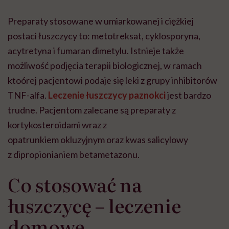
Preparaty stosowane w umiarkowanej i ciężkiej
postaci łuszczycy
to: metotreksat, cyklosporyna,
acytretyna i fumaran dimetylu. Istnieje także
możliwość podjęcia terapii biologicznej, w ramach
ktoórej pacjentowi podaje się
leki z grupy inhibitorów
TNF-alfa.
Leczenie łuszczycy paznokci
jest bardzo
trudne. Pacjentom zalecane są preparaty z
kortykosteroidami wraz z
opatrunkiem okluzyjnym oraz kwas salicylowy
z dipropionianiem betametazonu.
Co stosować na
łuszczycę – leczenie
domowe