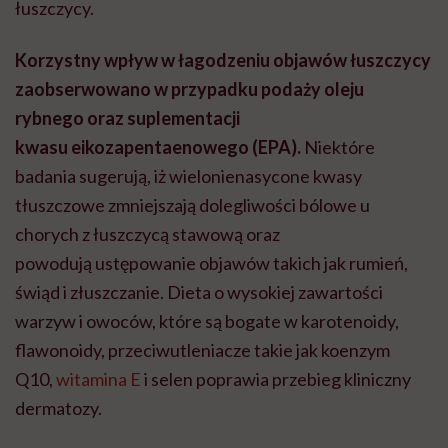
łuszczycy.
Korzystny wpływ w łagodzeniu objawów łuszczycy
zaobserwowano w przypadku podaży oleju
rybnego oraz suplementacji
kwasu eikozapentaenowego (EPA).
Niektóre
badania sugerują, iż wielonienasycone kwasy
tłuszczowe zmniejszają dolegliwości bólowe u
chorych z łuszczycą stawową oraz
powodują ustępowanie objawów takich jak rumień,
świąd i złuszczanie. Dieta o wysokiej zawartości
warzyw i owoców, które są bogate w karotenoidy,
flawonoidy, przeciwutleniacze takie jak koenzym
Q10,
witamina E
i selen poprawia przebieg kliniczny
dermatozy.