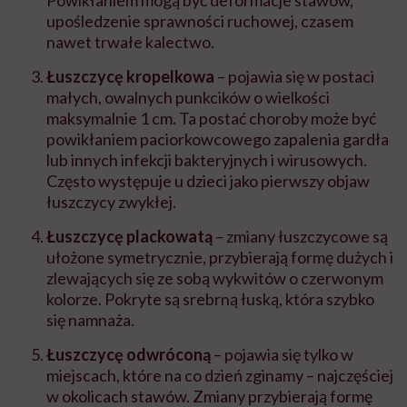
Powikłaniem mogą być deformacje stawów,
upośledzenie sprawności ruchowej, czasem
nawet trwałe kalectwo.
Łuszczycę kropelkowa
– pojawia się w postaci
małych, owalnych punkcików o wielkości
maksymalnie 1 cm. Ta postać choroby może być
powikłaniem paciorkowcowego zapalenia gardła
lub innych infekcji bakteryjnych i wirusowych.
Często występuje u dzieci jako pierwszy objaw
łuszczycy zwykłej.
Łuszczycę plackowatą
– zmiany łuszczycowe są
ułożone symetrycznie, przybierają formę dużych i
zlewających się ze sobą wykwitów o czerwonym
kolorze. Pokryte są srebrną łuską, która szybko
się namnaża.
Łuszczycę odwróconą
– pojawia się tylko w
miejscach, które na co dzień zginamy – najczęściej
w okolicach stawów. Zmiany przybierają formę