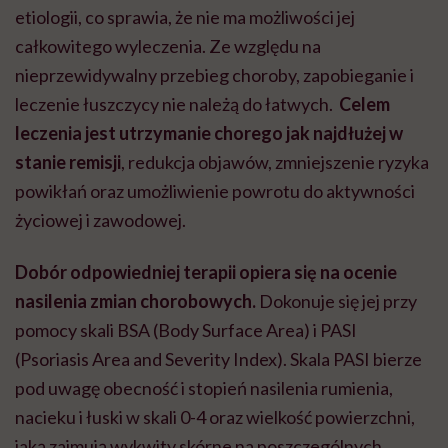
etiologii, co sprawia, że nie ma możliwości jej
całkowitego wyleczenia. Ze względu na
nieprzewidywalny przebieg choroby, zapobieganie i
leczenie łuszczycy nie należą do łatwych.
Celem
leczenia jest utrzymanie chorego jak najdłużej w
stanie remisji
, redukcja objawów, zmniejszenie ryzyka
powikłań oraz umożliwienie powrotu do aktywności
życiowej i zawodowej.
Dobór odpowiedniej terapii opiera się na ocenie
nasilenia zmian chorobowych.
Dokonuje się jej przy
pomocy skali
BSA (Body Surface Area) i PASI
(Psoriasis Area and Severity Index).
Skala PASI bierze
pod uwagę obecność i stopień nasilenia rumienia,
nacieku i łuski w skali 0-4 oraz wielkość powierzchni,
jaką zajmują wykwity skórne na poszczególnych