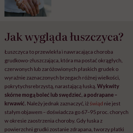
Jak wygląda łuszczyca?
Łuszczyca to
przewlekła i nawracająca choroba
grudkowo-złuszczająca
, która ma postać okrągłych,
czerwonych lub zaróżowionych płaskich grudek o
wyraźnie zaznaczonych brzegach różnej wielkości,
pokrytych
srebrzystą, narastającą łuską
.
Wykwity
skórne mogą boleć lub swędzieć, a podrapane –
krwawić.
Należy jednak zaznaczyć, iż
świąd
nie jest
stałym objawem – doświadcza go 67–95 proc. chorych
w okresie zaostrzenia choroby. Gdy łuska z
powierzchni grudki zostanie zdrapana, tworzy płatki