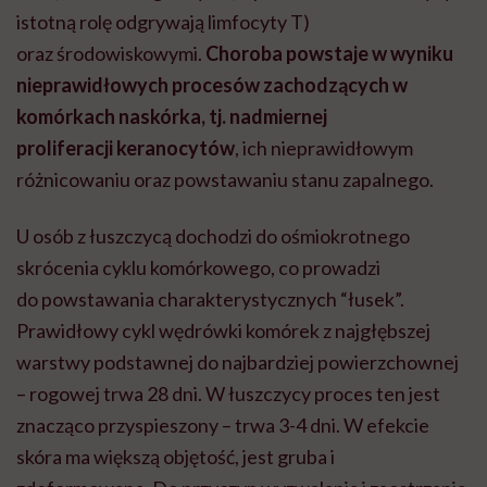
istotną rolę odgrywają limfocyty T)
oraz środowiskowymi
.
Choroba powstaje w wyniku
nieprawidłowych procesów zachodzących w
komórkach naskórka, tj. nadmiernej
proliferacji keranocytów
, ich nieprawidłowym
różnicowaniu oraz powstawaniu stanu zapalnego.
U osób z łuszczycą dochodzi do
ośmiokrotnego
skrócenia cyklu komórkowego, co prowadzi
do powstawania charakterystycznych “łusek”
.
Prawidłowy cykl wędrówki komórek z najgłębszej
warstwy podstawnej do najbardziej powierzchownej
– rogowej trwa 28 dni. W łuszczycy proces ten jest
znacząco przyspieszony – trwa 3-4 dni. W efekcie
skóra ma większą objętość, jest gruba i