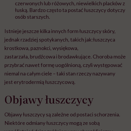
czerwonych lub różowych, niewielkich placków z
łuską. Bardzo często ta postać łuszczycy dotyczy
osób starszych.
Istnieje jeszcze kilka innych form łuszczycy skóry,
jednak rzadziej spotykanych, takich jak:
łuszczyca
krostkowa, paznokci
, wysiękowa,
zastarzała, brudźcowa i brodawkujące. Choroba może
przybrać nawet formę uogólnioną, czyli występować
niemal na całym ciele – taki stan rzeczy nazywany
jest
erytrodermią łuszczycową.
Objawy łuszczycy
Objawy łuszczycy są zależne od postaci schorzenia.
Niektóre odmiany łuszczycy mogą ze sobą