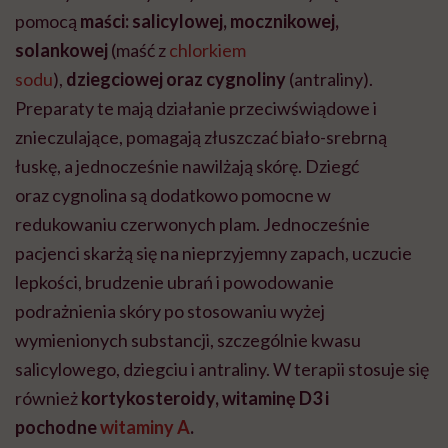
pomocą
maści: salicylowej, mocznikowej,
solankowej
(maść z
chlorkiem
sodu
),
dziegciowej oraz cygnoliny
(antraliny).
Preparaty te mają działanie przeciwświądowe i
znieczulające, pomagają złuszczać biało-srebrną
łuskę, a jednocześnie nawilżają skórę. Dziegć
oraz cygnolina są dodatkowo pomocne w
redukowaniu czerwonych plam. Jednocześnie
pacjenci skarżą się na nieprzyjemny zapach, uczucie
lepkości, brudzenie ubrań i powodowanie
podrażnienia skóry po stosowaniu wyżej
wymienionych substancji, szczególnie kwasu
salicylowego, dziegciu i antraliny. W terapii stosuje się
również
kortykosteroidy, witaminę D3 i
pochodne
witaminy A
.