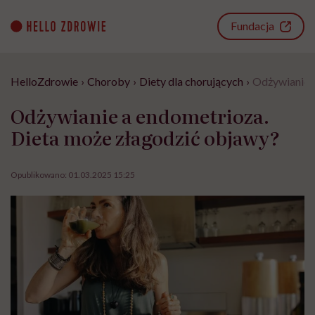
Go
to
Fundacja
content
HelloZdrowie
›
Choroby
›
Diety dla chorujących
›
Odżywianie a
Odżywianie a endometrioza.
Dieta może złagodzić objawy?
Opublikowano:
01.03.2025 15:25