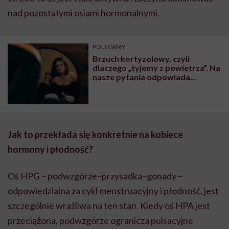
nad pozostałymi osiami hormonalnymi.
POLECAMY
Brzuch kortyzolowy, czyli
dlaczego „tyjemy z powietrza”. Na
nasze pytania odpowiada
diabetolożka Agnieszka
Przychodzień
Jak to przekłada się konkretnie na kobiece
hormony i płodność?
Oś HPG – podwzgórze–przysadka–gonady –
odpowiedzialna za cykl menstruacyjny i płodność, jest
szczególnie wrażliwa na ten stan. Kiedy oś HPA jest
przeciążona, podwzgórze ogranicza pulsacyjne