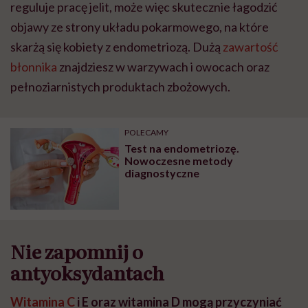
reguluje pracę jelit, może więc skutecznie łagodzić
objawy ze strony układu pokarmowego, na które
skarżą się kobiety z endometriozą. Dużą
zawartość
błonnika
znajdziesz w warzywach i owocach oraz
pełnoziarnistych produktach zbożowych.
POLECAMY
Test na endometriozę.
Nowoczesne metody
diagnostyczne
Nie zapomnij o
antyoksydantach
Witamina C
i E oraz witamina D mogą przyczyniać