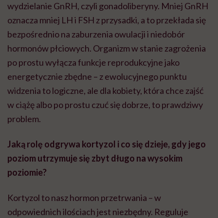
wydzielanie GnRH, czyli gonadoliberyny. Mniej GnRH
oznacza mniej LH i FSH z przysadki, a to przekłada się
bezpośrednio na zaburzenia owulacji i niedobór
hormonów płciowych. Organizm w stanie zagrożenia
po prostu wyłącza funkcje reprodukcyjne jako
energetycznie zbędne – z ewolucyjnego punktu
widzenia to logiczne, ale dla kobiety, która chce zajść
w ciążę albo po prostu czuć się dobrze, to prawdziwy
problem.
Jaką rolę odgrywa kortyzol i co się dzieje, gdy jego
poziom utrzymuje się zbyt długo na wysokim
poziomie?
Kortyzol to nasz hormon przetrwania – w
odpowiednich ilościach jest niezbędny. Reguluje