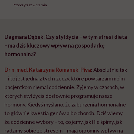
Przeczytasz w 11 min
Dagmara Dąbek: Czy styl życia – w tym stres i dieta
– ma dziś kluczowy wpływ na gospodarkę
hormonalną?
Dr n. med. Katarzyna Romanek-Piva
: Absolutnie tak
– i to jest jedna z tych rzeczy, które powtarzam moim
pacjentkom niemal codziennie. Żyjemy w czasach, w
których styl życia dosłownie programuje nasze
hormony. Kiedyś myślano, że zaburzenia hormonalne
to głównie kwestia genów albo chorób. Dziś wiemy,
że codzienne wybory – to, co jemy, jak i ile śpimy, jak
radzimy sobie ze stresem – mają ogromny wpływ na