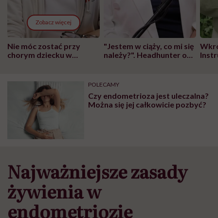
Zobacz więcej
Nie móc zostać przy
"Jestem w ciąży, co mi się
Wkró
chorym dziecku w
należy?". Headhunter o
Inst
szpitalu to tortura.
zmianie pokoleniowej u
atak
"Przeszkadzać w tym
kobiet w ciąży na rynku
wars
może chyba tylko
pracy
eksp
POLECAMY
głupota i brak
Czy endometrioza jest uleczalna?
wyobraźni"
Można się jej całkowicie pozbyć?
Najważniejsze zasady
żywienia w
endometriozie