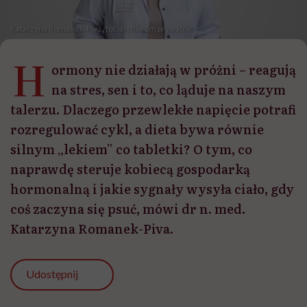
Katarzyna Romanek-Piva /fot. archiwum prywatne
H
ormony nie działają w próżni – reagują
na stres, sen i to, co ląduje na naszym
talerzu. Dlaczego przewlekłe napięcie potrafi
rozregulować cykl, a dieta bywa równie
silnym „lekiem” co tabletki? O tym, co
naprawdę steruje kobiecą gospodarką
hormonalną i jakie sygnały wysyła ciało, gdy
coś zaczyna się psuć, mówi dr n. med.
Katarzyna Romanek-Piva.
Udostępnij