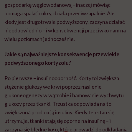
gospodarkę węglowodanową – inaczej mówiąc
pomaga spalać cukry, działa przeciwzapalnie. Ale
kiedy jest długotrwale podwyższony, zaczyna działać
nieodpowiednio – i w konsekwencji przeciwko nam na
wielu poziomach jednocześnie.
Jakie są najważniejsze konsekwencje przewlekle
podwyższonego kortyzolu?
Po pierwsze – insulinooporność. Kortyzol zwiększa
stężenie glukozy we krwi poprzez nasilenie
glukoneogenezy w wątrobie i hamowanie wychwytu
glukozy przez tkanki. Trzustka odpowiada na to
zwiększoną produkcją insuliny. Kiedy ten stan się
utrzymuje, tkanki stają się oporne na insulinę – i
zaczyna się błędne koło, które prowadzi do odkładania