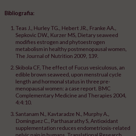
Bibliografia:
Teas J., Hurley TG., Hebert JR., Franke AA.,
Sepkovic DW., Kurzer MS, Dietary seaweed
modifies estrogen and phytoestrogen
metabolism in healthy postmenopausal women,
The Journal of Nutrition 2009, 139.
Skibola CF, The effect of Fucus vesiculosus, an
edible brown seaweed, upon menstrual cycle
length and hormonal status in three pre-
menopausal women: a case report. BMC
Complementary Medicine and Therapies 2004,
4:4:10.
Santanam N., Kavtaradze N., Murphy A.,
Dominguez C., Parthasarathy S, Antioxidant
supplementation reduces endometriosis-related
pelvic pain in humans. Translational Research