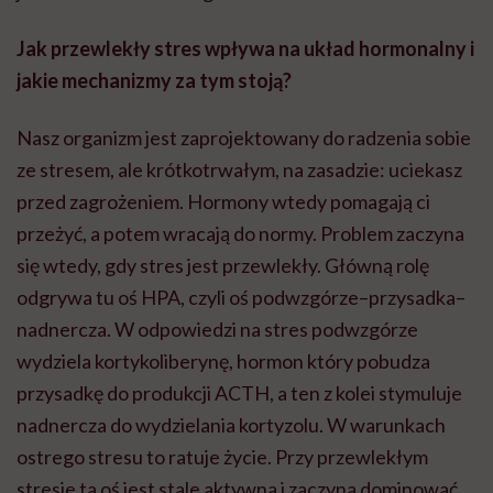
Jak przewlekły stres wpływa na układ hormonalny i
jakie mechanizmy za tym stoją?
Nasz organizm jest zaprojektowany do radzenia sobie
ze stresem, ale krótkotrwałym, na zasadzie: uciekasz
przed zagrożeniem. Hormony wtedy pomagają ci
przeżyć, a potem wracają do normy. Problem zaczyna
się wtedy, gdy stres jest przewlekły. Główną rolę
odgrywa tu oś HPA, czyli oś podwzgórze–przysadka–
nadnercza. W odpowiedzi na stres podwzgórze
wydziela kortykoliberynę, hormon który pobudza
przysadkę do produkcji ACTH, a ten z kolei stymuluje
nadnercza do wydzielania kortyzolu. W warunkach
ostrego stresu to ratuje życie. Przy przewlekłym
stresie ta oś jest stale aktywna i zaczyna dominować