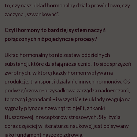
to, czy nasz układ hormonalny działa prawidłowo, czy
zaczyna „szwankować”.
Czyli hormony to bardziej system naczyń
połączonych niż pojedyncze procesy?
Układ hormonalny to nie zestaw oddzielnych
substancji, które działają niezależnie. To sieć sprzężeń
zwrotnych, w której każdy hormon wpływa na
produkcję, transport i działanie innych hormonów. Oś
podwzgórzowo–przysadkowa zarządza nadnerczami,
tarczycą i gonadami – i wszystkie te układy reagują na
sygnały płynące z zewnątrz: z jelit, z tkanki
tłuszczowej, z receptorów stresowych. Styl życia
coraz częściej w literaturze naukowej jest opisywany
jako fundament naszego zdrowia.