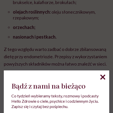
brukselce, kalafiorze, brokułach;
olejach roślinnych:
oleju słonecznikowym,
rzepakowym;
orzechach;
nasionach i pestkach.
Z tego względu warto zadbać o dobrze zbilansowaną
dietę przy endometriozie. Przepisy z wykorzystaniem
powyższych składników można łatwo znaleźć w sieci.
Ogranicz spożycie nasyconych
Bądź z nami na bieżąco
kwasów tłuszczowych
Co tydzień wybieramy teksty, rozmowy i podcasty
Dowiedziono, iż
spożywanie
nasyconych kwasów
Hello Zdrowie o ciele, psychice i codziennym życiu.
Zapisz się i czytaj bez pośpiechu.
tłuszczowych
zwiększa ryzyko rozwoju