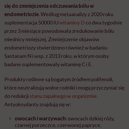
się do zmniejszenia odczuwania bólu
w
endometriozie.
Według metaanalizy z 2020 roku
suplementacja 50000 IU
witaminy D
co dwa tygodnie
przez 3 miesiące powodowała zredukowanie bólu
miednicy mniejszej. Zmniejszenie objawów
endometriozy stwierdzono również w badaniu
Santanam N i wsp. z 2013 roku, w którym osoby
badane suplementowały witaminę C i E.
Produkty roślinne są bogatym źródłem polifenoli,
które neutralizują wolne rodniki i mogą przyczyniać się
do redukcji
stanu zapalnego w organizmie
.
Antyoksydanty znajdują się w:
owocach i warzywach:
owocach dzikiej róży,
czarnej porzeczce, czerwonej papryce,