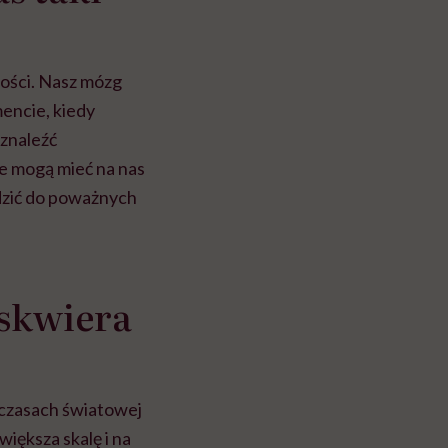
ości. Nasz mózg
encie, kiedy
 znaleźć
je mogą mieć na nas
dzić do poważnych
oskwiera
W czasach światowej
większa skalę i na