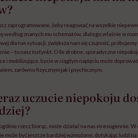
yw?
ręcz zaprogramowane, żeby reagować na wszelkie niepewn
ię według znanych mu schematów, dlatego właśnie w mom
wej dla nas sytuacji, zwiększa nam się czujność, próbujemy
nie – to nasz instynkt. O ile drobne, sporadyczne niepoko
ce i mobilizujące, bycie w ciągłym napięciu może doprowa
iem, zarówno fizycznym jak i psychicznym.
raz uczucie niepokoju d
dziej?
ogólnie rzecz biorąc, może działać na nas stresogennie. 
ie może być jeszcze bardziej wzmożone, dotykając ludzi na 