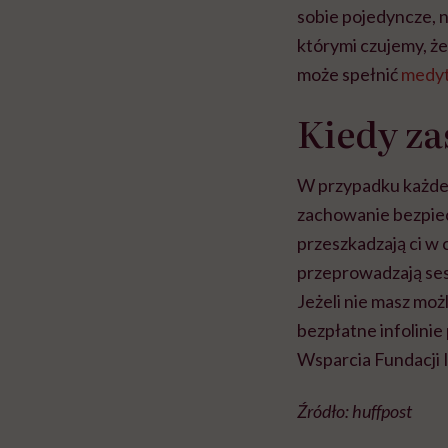
sobie pojedyncze, 
którymi czujemy, że
może spełnić
medyt
Kiedy za
W przypadku każde
zachowanie bezpiecz
przeszkadzają ci w 
przeprowadzają sesj
Jeżeli nie masz moż
bezpłatne infolini
Wsparcia Fundacji
Źródło: huffpost