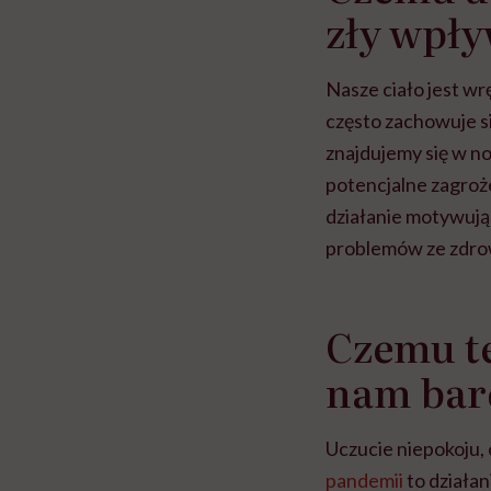
zły wpł
Nasze ciało jest w
często zachowuje s
znajdujemy się w no
potencjalne zagroże
działanie motywują
problemów ze zdrow
Czemu te
nam bar
Uczucie niepokoju, 
pandemii
to działan