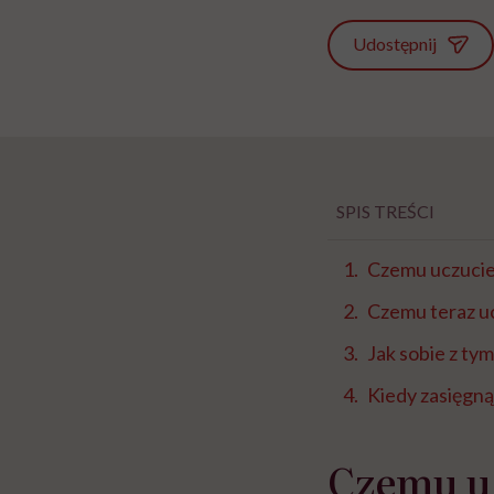
Udostępnij
SPIS TREŚCI
Czemu uczucie 
Czemu teraz uc
Jak sobie z tym
Kiedy zasięgną
Czemu uc