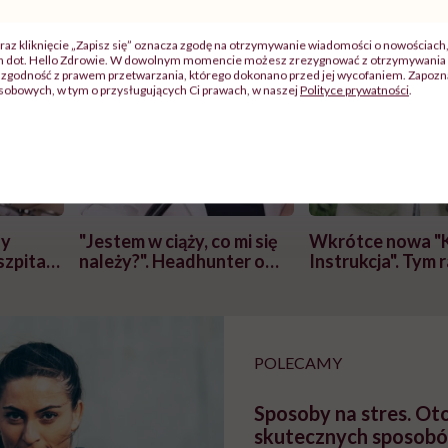
raz kliknięcie „Zapisz się” oznacza zgodę na otrzymywanie wiadomości o nowościach
ch dot. Hello Zdrowie. W dowolnym momencie możesz zrezygnować z otrzymywania 
zgodność z prawem przetwarzania, którego dokonano przed jej wycofaniem. Zapoznaj
sobowych, w tym o przysługujących Ci prawach, w naszej
Polityce prywatności
.
j
zy
"Jestem w ciąży, co mi się
Wkrótce nowa "
szpitalu
należy?". Headhunter o
Instrukcja". Tym 
szkadzać
zmianie pokoleniowej u
atakach paniki. Z
tylko
kobiet w ciąży na rynku
warsztat pacjen
braźni"
pracy
ekspercki
POLECAMY
Sposoby na stres. Ot
skutecznych sposobó