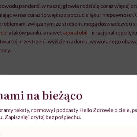
powodu pandemii w naszej głowie rodzi się coraz więcej c
cniając w nas coraz to większe poczucie lęku i niepewności.
z problemami związanymi ze stresem, mogą doświadczyć u s
ych
, ataków paniki, a nawet
agorafobii
– irracjonalnego lęk
twartej przestrzeni, wyjściem z domu, wywołanego obaw
mocy.
nami na bieżąco
ramy teksty, rozmowy i podcasty Hello Zdrowie o ciele, ps
 Zapisz się i czytaj bez pośpiechu.