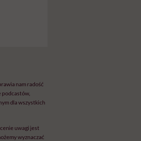
sprawia nam radość
ie podcastów,
nym dla wszystkich
cenie uwagi jest
a możemy wyznaczać