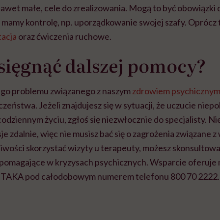
nawet małe, cele do zrealizowania. Mogą to być obowiązk
 mamy kontrolę, np. uporządkowanie swojej szafy. Oprócz t
acja
oraz ćwiczenia ruchowe.
sięgnąć dalszej pomocy?
go problemu związanego z naszym
zdrowiem psychiczny
eństwa. Jeżeli znajdujesz się w sytuacji, że uczucie niepo
codziennym życiu, zgłoś się niezwłocznie do specjalisty. N
e zdalnie, więc nie musisz bać się o zagrożenia związane z
liwości skorzystać wizyty u terapeuty, możesz skonsultowa
e pomagające w kryzysach psychicznych. Wsparcie oferuje 
 ITAKA pod całodobowym numerem telefonu 800 70 2222.