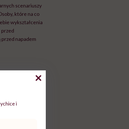
zarnych scenariuszy
 Osoby, które na co
iebie wykształcenia
u przed
ą przed napadem
ychice i