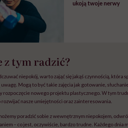
ukoją twoje nerwy
e z tym radzić?
zuwać niepokój, warto zająć się jakąś czynnością, która 
 uwagę. Mogą to być takie zajęcia jak gotowanie, słuchan
czy rozpoczęcie nowego projektu plastycznego. W tym trud
to rozwijać nasze umiejętności oraz zainteresowania.
 możemy poradzić sobie z wewnętrznym niepokojem, odwró
aniem – co jest, oczywiście, bardzo trudne. Każdego dni