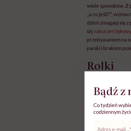
wiele sposobów. Z 
„a co jeśli?”, wzma
dzień zmagają się 
się
zaburzeń lękow
przebywaniem na o
paniki i brakiem po
Rolki
Bądź z 
Co tydzień wybie
codziennym życiu.
Adres
e-