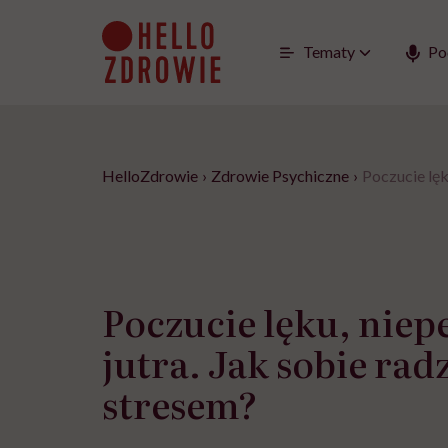
Go
to
content
Tematy
Po
HelloZdrowie
›
Zdrowie Psychiczne
›
Poczucie lęk
Poczucie lęku, nie
jutra. Jak sobie radz
stresem?