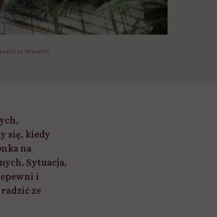
 radzić ze stresem?
ych,
y się, kiedy
ionka na
mych. Sytuacja,
iepewni i
 radzić ze