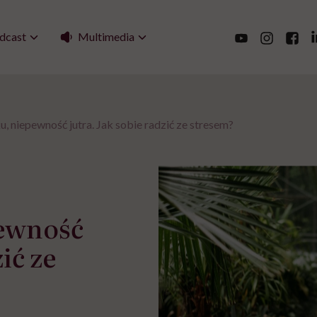
Multimedia
dcast
u, niepewność jutra. Jak sobie radzić ze stresem?
pewność
ić ze