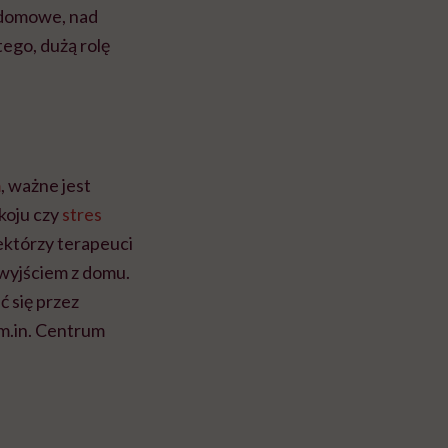
i domowe, nad
ego, dużą rolę
m
, ważne jest
koju czy
stres
iektórzy terapeuci
 wyjściem z domu.
ć się przez
m.in. Centrum