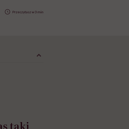
Przeczytasz w 3 min
s taki