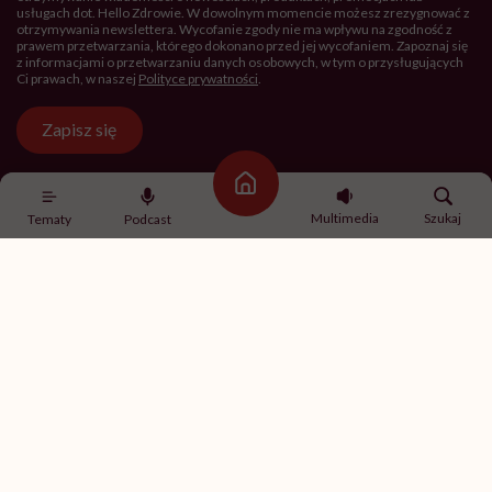
usługach dot. Hello Zdrowie. W dowolnym momencie możesz zrezygnować z
otrzymywania newslettera. Wycofanie zgody nie ma wpływu na zgodność z
prawem przetwarzania, którego dokonano przed jej wycofaniem. Zapoznaj się
z informacjami o przetwarzaniu danych osobowych, w tym o przysługujących
Ci prawach, w naszej
Polityce prywatności
.
Zapisz się
Strona główna
Multimedia
Szukaj
Tematy
Podcast
Newsletter Hello Zdrowie
O nas
Archiwum artykułów
Polityka prywatności
Zmiana ustawień prywatności
Kontakt
Skontaktuj się z nami