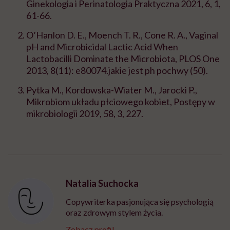
Ginekologia i Perinatologia Praktyczna 2021, 6, 1,
61-66.
O’Hanlon D. E., Moench T. R., Cone R. A., Vaginal
pH and Microbicidal Lactic Acid When
Lactobacilli Dominate the Microbiota, PLOS One
2013, 8(11): e80074.jakie jest ph pochwy (50).
Pytka M., Kordowska-Wiater M., Jarocki P.,
Mikrobiom układu płciowego kobiet, Postępy w
mikrobiologii 2019, 58, 3, 227.
Natalia Suchocka
Copywriterka pasjonująca się psychologią
oraz zdrowym stylem życia.
Zobacz profil