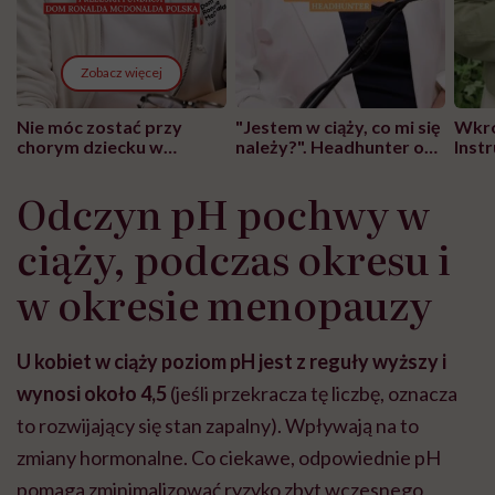
Zobacz więcej
Nie móc zostać przy
"Jestem w ciąży, co mi się
Wkró
chorym dziecku w
należy?". Headhunter o
Inst
szpitalu to tortura.
zmianie pokoleniowej u
atak
"Przeszkadzać w tym
kobiet w ciąży na rynku
wars
Odczyn pH pochwy w
może chyba tylko
pracy
eksp
głupota i brak
ciąży, podczas okresu i
wyobraźni"
w okresie menopauzy
U kobiet w ciąży poziom pH jest z reguły wyższy i
wynosi około 4,5
(jeśli przekracza tę liczbę, oznacza
to rozwijający się stan zapalny). Wpływają na to
zmiany hormonalne.
Co ciekawe, odpowiednie pH
pomaga zminimalizować ryzyko zbyt wczesnego