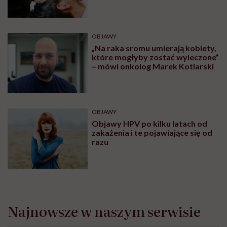
także przed większością chorób
przenoszonych drogą płciową”
OBJAWY
„Na raka sromu umierają kobiety,
które mogłyby zostać wyleczone”
– mówi onkolog Marek Kotlarski
OBJAWY
Objawy HPV po kilku latach od
zakażenia i te pojawiające się od
razu
Najnowsze w naszym serwisie