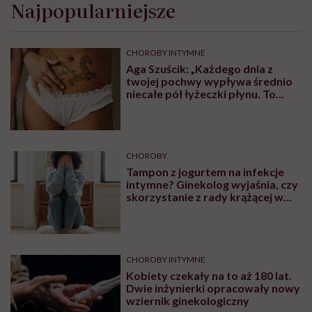
Najpopularniejsze
CHOROBY INTYMNE
Aga Szuścik: „Każdego dnia z
twojej pochwy wypływa średnio
niecałe pół łyżeczki płynu. To
normalne, że wieczorem majtki są
brudne”
CHOROBY
Tampon z jogurtem na infekcje
intymne? Ginekolog wyjaśnia, czy
skorzystanie z rady krążącej w
internecie może przynieść ulgę
CHOROBY INTYMNE
Kobiety czekały na to aż 180 lat.
Dwie inżynierki opracowały nowy
wziernik ginekologiczny