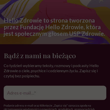
Hello Zdrowie to strona tworzona
przez Fundację Hello Zdrowie, która
jest społecznym głosem USP Zdrowie.
Bądź z nami na bieżąco
Co tydzień wybieramy teksty, rozmowy i podcasty Hello
Zdrowie o ciele, psychice i codziennym życiu. Zapisz się i
czytaj bez pośpiechu.
Adres
e-
mail
*
Podanie adresu e-mail oraz kliknięcie „Zapisz się” oznacza zgodę na
otrzymywanie wiadomości o nowościach, produktach, promocjach lub