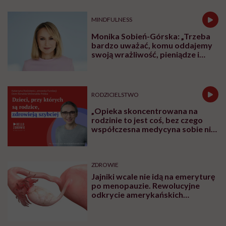
MINDFULNESS
Monika Sobień-Górska: „Trzeba
bardzo uważać, komu oddajemy
swoją wrażliwość, pieniądze i
zaufanie”
RODZICIELSTWO
„Opieka skoncentrowana na
rodzinie to jest coś, bez czego
współczesna medycyna sobie nie
poradzi”
ZDROWIE
Jajniki wcale nie idą na emeryturę
po menopauzie. Rewolucyjne
odkrycie amerykańskich
naukowców