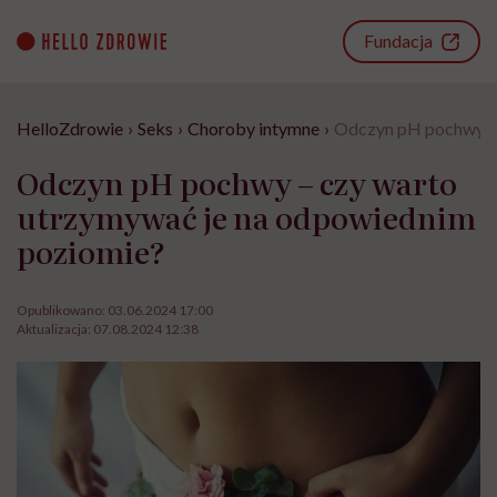
Go
to
Fundacja
content
HelloZdrowie
›
Seks
›
Choroby intymne
›
Odczyn pH pochwy – 
Odczyn pH pochwy – czy warto
utrzymywać je na odpowiednim
poziomie?
Opublikowano:
03.06.2024 17:00
Aktualizacja:
07.08.2024 12:38