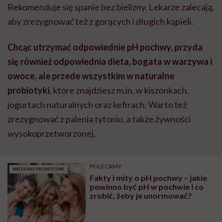
Rekomenduje się spanie bez bielizny. Lekarze zalecają,
aby zrezygnować też z gorących i długich kąpieli.
Chcąc utrzymać odpowiednie pH pochwy, przyda
się również odpowiednia dieta, bogata w warzywa i
owoce, ale przede wszystkim w naturalne
probiotyki
, które znajdziesz m.in. w kiszonkach,
jogurtach naturalnych oraz kefirach. Warto też
zrezygnować z palenia tytoniu, a także żywności
wysokoprzetworzonej.
POLECAMY
MATERIAŁY PROMOCYJNE
Fakty i mity o pH pochwy – jakie
powinno być pH w pochwie i co
zrobić, żeby je unormować?