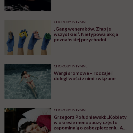
CHOROBY INTYMNE
„Gang weneraków. Złap je
wszystkie!”. Nietypowa akcja
poznańskiej przychodni
CHOROBY INTYMNE
Wargi sromowe – rodzaje i
dolegliwości z nimi związane
CHOROBY INTYMNE
Grzegorz Południewski: „Kobiety
w okresie menopauzy często
zapominają o zabezpieczeniu. A
przecież prezerwatywa chroni