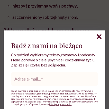
niezbyt przyjemna woń z pochwy
,
zaczerwieniony i obrzęknięty srom.
Wysokie pH pochwy –
jakie choroby może
Bądź z nami na bieżąco
powodować?
Co tydzień wybieramy teksty, rozmowy i podcasty
Hello Zdrowie o ciele, psychice i codziennym życiu.
Wysokie pH pochwy może powodować różne
Zapisz się i czytaj bez pośpiechu.
choroby, takie jak:
Adres
e-
kandydoza,
mail
*
Podanie adresu e-mail oraz kliknięcie „Zapisz się” oznacza zgodę na otrzymywanie
rzęsistkowica,
wiadomości o nowościach, produktach, promocjach lub usługach dot. Hello Zdrowie. W
dowolnym momencie możesz zrezygnować z otrzymywania newslettera. Wycofanie
zgody nie ma wpływu na zgodność z prawem przetwarzania, którego dokonano przed
jej wycofaniem. Zapoznaj się z informacjami o przetwarzaniu danych osobowych, w tym
waginoza bakteryjna.
o przysługujących Ci prawach, w naszej
Polityce prywatności
.